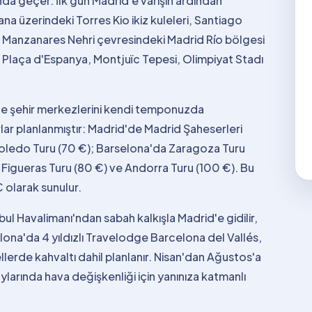
nda geçer. İlk gün Madrid'e varışın ardından
ana üzerindeki Torres Kio ikiz kuleleri, Santiago
Manzanares Nehri çevresindeki Madrid Río bölgesi
e Plaça d'Espanya, Montjuïc Tepesi, Olimpiyat Stadı
ede şehir merkezlerini kendi temponuzda
urlar planlanmıştır: Madrid'de Madrid Şaheserleri
 Toledo Turu (70 €); Barselona'da Zaragoza Turu
 Figueras Turu (80 €) ve Andorra Turu (100 €). Bu
 olarak sunulur.
nbul Havalimanı'ndan sabah kalkışla Madrid'e gidilir,
ona'da 4 yıldızlı Travelodge Barcelona del Vallés,
llerde kahvaltı dahil planlanır. Nisan'dan Ağustos'a
aylarında hava değişkenliği için yanınıza katmanlı