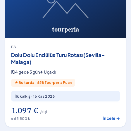
ES
Dolu Dolu Endülüs Turu Rotası (Sevilla-
Malaga)
🗓
4 gece 5 gün
✈
Uçaklı
★
Bu turda +
658
Tourperia Puan
İlk kalkış ·
16 Kas 2026
1.097 €
/kişi
İncele →
≈ 65.800 ₺