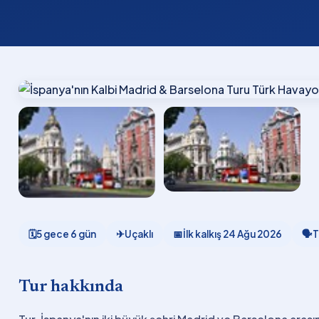
🗓
5 gece 6 gün
✈
Uçaklı
📅
İlk kalkış
24 Ağu 2026
🗣
T
Tur hakkında