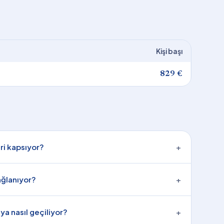
Kişi başı
829 €
eri kapsıyor?
+
ağlanıyor?
+
a nasıl geçiliyor?
+