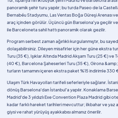
Tur, İspanya'nın iki büyük şehri Madrid ve Barselona arası
panoramik şehir turu yapılır; bu turda Paseo de la Castell
Bernabéu Stadyumu, Las Ventas Boğa Güreşi Arenası ve 
araç içinden görülür. Üçüncü gün Barselona'ya geçilir v
ile Barceloneta sahil hattı panoramik olarak gezilir.
Program serbest zaman ağırlıklı kurgulanmıştır, bu say
dolaşabilirsiniz. Dileyen misafirler için her güne ekstra t
Turu (35 €), Işıklar Altında Madrid Akşam Turu (25 €) ve
(40 €), Barcelona Şaheserleri Turu (35 €), Girona &amp;
turların tamamını içeren ekstra paket %15 indirimle 330 €
Ulaşım Türk Havayolları tarifeli seferleriyle sağlanır. İsta
dönüş Barselona'dan İstanbul'a yapılır. Konaklama Barsel
Madrid'de 3 yıldızlı Exe Convention Plaza Madrid gibi ote
kadar farklı hareket tarihleri mevcuttur; ilkbahar ve yaz 
giysi ve rahat yürüyüş ayakkabısı almanız önerilir.