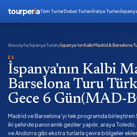
tourper
i
a
Tüm Turlar
Dubai Turları
İtalya Turları
İspanya
Ana sayfa
/
İspanya Turları
/
İspanya'nın Kalbi Madrid & Barselona 
ES
İspanya'nın Kalbi M
Barselona Turu Türk
Gece 6 Gün(MAD-
Madrid ve Barselona'yı tek programda birleştiren 
iki şehirde panoramik geziler yapılır, araya Toledo
ve Andorra gibi ekstra turlarla çevre bölgeler eklen