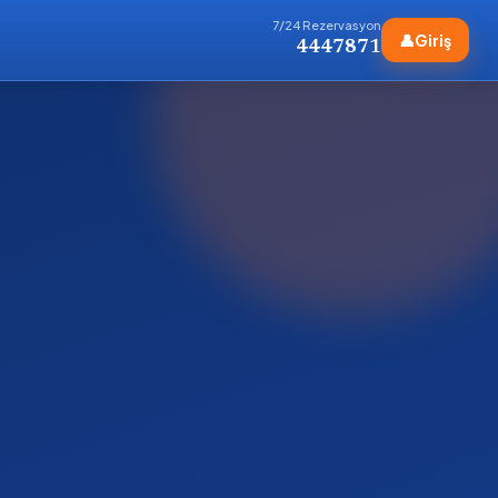
7/24 Rezervasyon
👤
Giriş
4447871