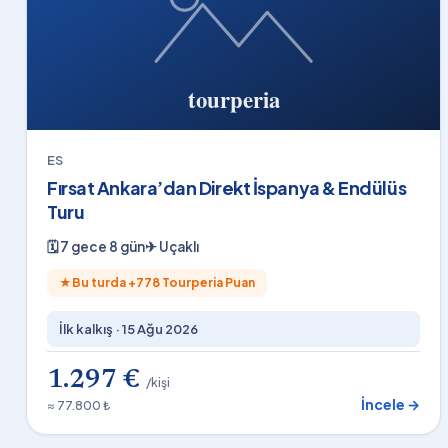
ES
Fırsat Ankara’dan Direkt İspanya & Endülüs
Turu
🗓
7 gece 8 gün
✈
Uçaklı
★
Bu turda +
778
Tourperia Puan
İlk kalkış ·
15 Ağu 2026
1.297 €
/kişi
İncele →
≈ 77.800 ₺