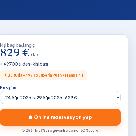
kişi başı başlangıç
829 €
'dan
≈
49700
₺'den · kişi başı
★
Bu turla +
497
Tourperia Puan kazanırsınız
Kalkış tarihi
🧳 Online rezervasyon yap
🔒 256-bit SSL ile güvenli ödeme · 3D Secure