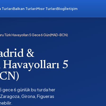
 Turları
Balkan Turları
Mısır Turları
Blog
İletişim
Turu Türk Havayolları 5 Gece 6 Gün(MAD-BCN)
adrid &
 Havayolları 5
BCN)
5 gece 6 günlük bu turda her
, Zaragoza, Girona, Figueras
ebilir.