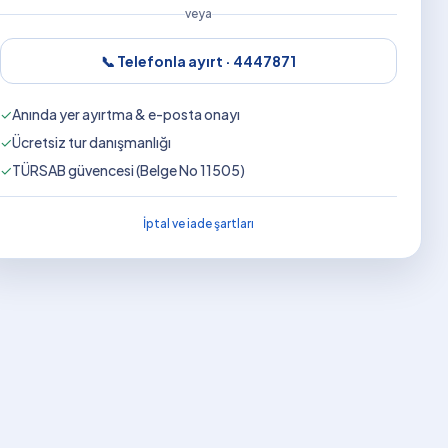
veya
📞 Telefonla ayırt ·
4447871
✓
Anında yer ayırtma & e-posta onayı
✓
Ücretsiz tur danışmanlığı
✓
TÜRSAB güvencesi (Belge No 11505)
İptal ve iade şartları