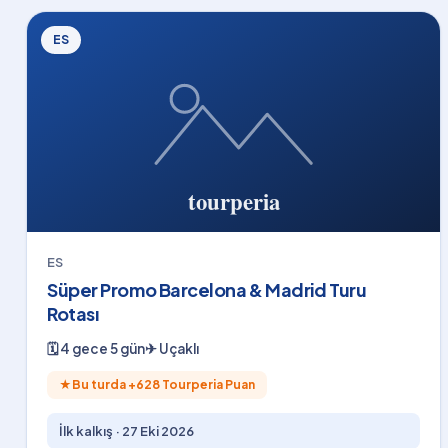
ES
ES
Süper Promo Barcelona & Madrid Turu
Rotası
🗓
4 gece 5 gün
✈
Uçaklı
★
Bu turda +
628
Tourperia Puan
İlk kalkış ·
27 Eki 2026