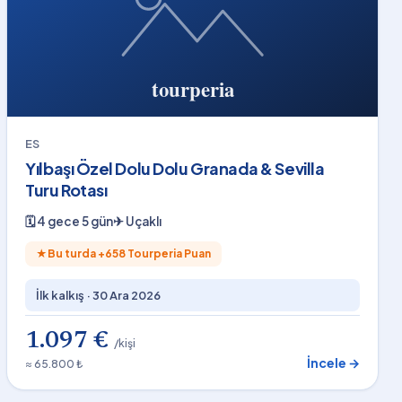
ES
Yılbaşı Özel Dolu Dolu Granada & Sevilla
Turu Rotası
🗓
4 gece 5 gün
✈
Uçaklı
★
Bu turda +
658
Tourperia Puan
İlk kalkış ·
30 Ara 2026
1.097 €
/kişi
İncele →
≈ 65.800 ₺