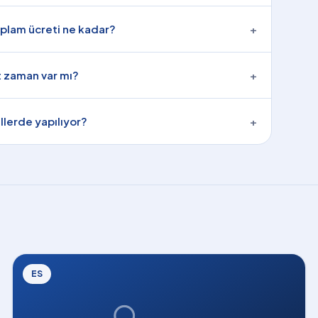
toplam ücreti ne kadar?
+
 zaman var mı?
+
lerde yapılıyor?
+
ES