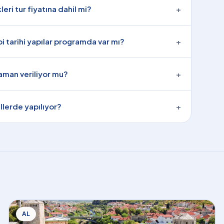
eri tur fiyatına dahil mi?
+
i tarihi yapılar programda var mı?
+
aman veriliyor mu?
+
lerde yapılıyor?
+
AL