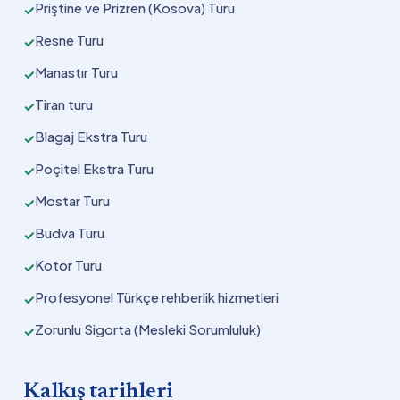
Priştine ve Prizren (Kosova) Turu
✓
Resne Turu
✓
Manastır Turu
✓
Tiran turu
✓
Blagaj Ekstra Turu
✓
Poçitel Ekstra Turu
✓
Mostar Turu
✓
Budva Turu
✓
Kotor Turu
✓
Profesyonel Türkçe rehberlik hizmetleri
✓
Zorunlu Sigorta (Mesleki Sorumluluk)
✓
Kalkış tarihleri