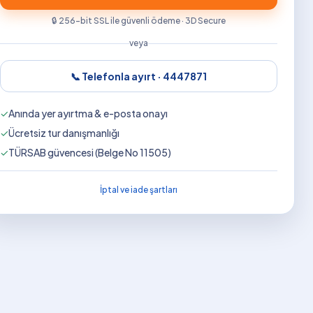
🔒 256-bit SSL ile güvenli ödeme · 3D Secure
veya
📞 Telefonla ayırt ·
4447871
✓
Anında yer ayırtma & e-posta onayı
✓
Ücretsiz tur danışmanlığı
✓
TÜRSAB güvencesi (Belge No 11505)
İptal ve iade şartları