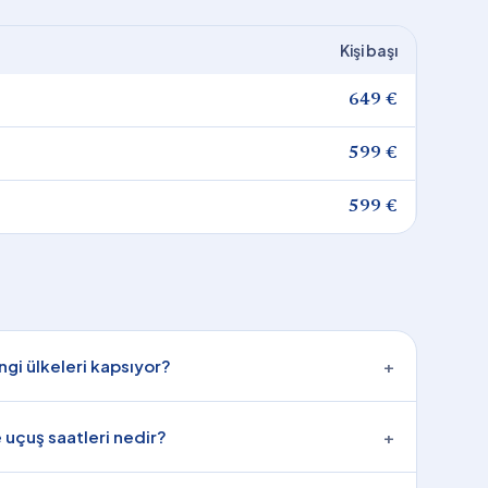
Kişi başı
649 €
599 €
599 €
ngi ülkeleri kapsıyor?
+
e uçuş saatleri nedir?
+