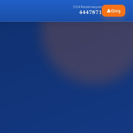
7/24 Rezervasyon
👤
Giriş
4447871