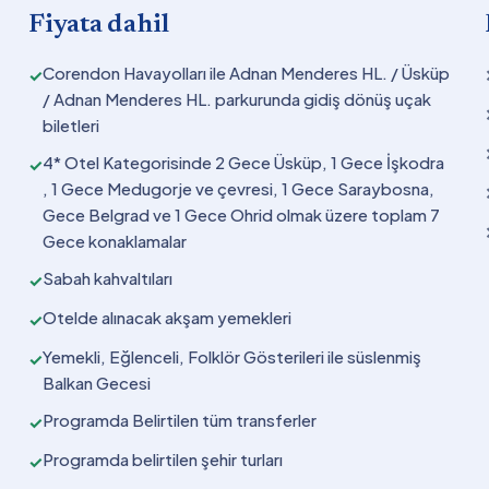
Fiyata dahil
Corendon Havayolları ile Adnan Menderes HL. / Üsküp
✓
/ Adnan Menderes HL. parkurunda gidiş dönüş uçak
biletleri
4* Otel Kategorisinde 2 Gece Üsküp, 1 Gece İşkodra
✓
, 1 Gece Medugorje ve çevresi, 1 Gece Saraybosna,
Gece Belgrad ve 1 Gece Ohrid olmak üzere toplam 7
Gece konaklamalar
Sabah kahvaltıları
✓
Otelde alınacak akşam yemekleri
✓
Yemekli, Eğlenceli, Folklör Gösterileri ile süslenmiş
✓
Balkan Gecesi
Programda Belirtilen tüm transferler
✓
Programda belirtilen şehir turları
✓