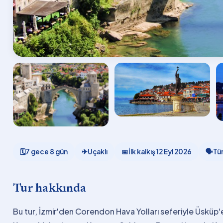
🗓
7 gece 8 gün
✈
Uçaklı
📅
İlk kalkış
12 Eyl 2026
🗣
Tü
Tur hakkında
Bu tur, İzmir'den Corendon Hava Yolları seferiyle Üsküp'e