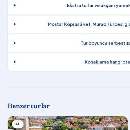
Ekstra turlar ve akşam yemekl
Mostar Köprüsü ve I. Murad Türbesi gib
Tur boyunca serbest z
Konaklama hangi otel
Benzer turlar
AL