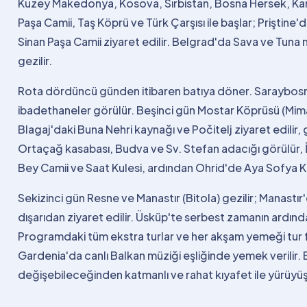
Kuzey Makedonya, Kosova, Sırbistan, Bosna Hersek, Ka
Paşa Camii, Taş Köprü ve Türk Çarşısı ile başlar; Priştine
Sinan Paşa Camii ziyaret edilir. Belgrad'da Sava ve Tuna
gezilir.
Rota dördüncü günden itibaren batıya döner. Saraybosna'
ibadethaneler görülür. Beşinci gün Mostar Köprüsü (Mim
Blagaj'daki Buna Nehri kaynağı ve Počitelj ziyaret edili
Ortaçağ kasabası, Budva ve Sv. Stefan adacığı görülür, 
Bey Camii ve Saat Kulesi, ardından Ohrid'de Aya Sofya Kil
Sekizinci gün Resne ve Manastır (Bitola) gezilir; Manastı
dışarıdan ziyaret edilir. Üsküp'te serbest zamanın ardınd
Programdaki tüm ekstra turlar ve her akşam yemeği tur fi
Gardenia'da canlı Balkan müziği eşliğinde yemek verilir.
değişebileceğinden katmanlı ve rahat kıyafet ile yürüyüş 