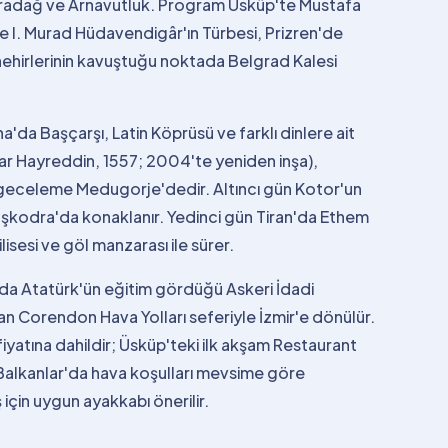
radağ ve Arnavutluk. Program Üsküp'te Mustafa
'de I. Murad Hüdavendigâr'ın Türbesi, Prizren'de
 nehirlerinin kavuştuğu noktada Belgrad Kalesi
da Başçarşı, Latin Köprüsü ve farklı dinlere ait
ar Hayreddin, 1557; 2004'te yeniden inşa),
r, geceleme Medugorje'dedir. Altıncı gün Kotor'un
İşkodra'da konaklanır. Yedinci gün Tiran'da Ethem
isesi ve göl manzarası ile sürer.
r'da Atatürk'ün eğitim gördüğü Askeri İdadi
an Corendon Hava Yolları seferiyle İzmir'e dönülür.
yatına dahildir; Üsküp'teki ilk akşam Restaurant
 Balkanlar'da hava koşulları mevsime göre
için uygun ayakkabı önerilir.