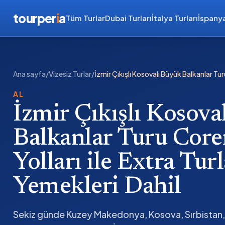
tourper
i
a
Tüm Turlar
Dubai Turları
İtalya Turları
İspanya
Ana sayfa
/
Vizesiz Turlar
/
İzmir Çıkışlı Kosovalı Büyük Balkanlar Tu
AL
İzmir Çıkışlı Kosova
Balkanlar Turu Cor
Yolları ile Extra Tu
Yemekleri Dahil
Sekiz günde Kuzey Makedonya, Kosova, Sırbistan,