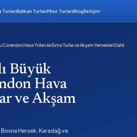
 Turları
Balkan Turları
Mısır Turları
Blog
İletişim
ru Corendon Hava Yolları ile Extra Turlar ve Akşam Yemekleri Dahil
lı Büyük
endon Hava
rlar ve Akşam
 Bosna Hersek, Karadağ ve