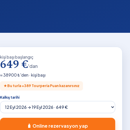
kişi başı başlangıç
649 €
'dan
≈
38900
₺'den · kişi başı
★
Bu turla +
389
Tourperia Puan kazanırsınız
Kalkış tarihi
🧳 Online rezervasyon yap