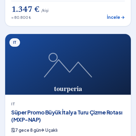
1.347 €
/kişi
İncele →
≈ 80.800 ₺
IT
IT
Süper Promo Büyük İtalya Turu Çizme Rotası
(MXP-NAP)
🗓
7 gece 8 gün
✈
Uçaklı