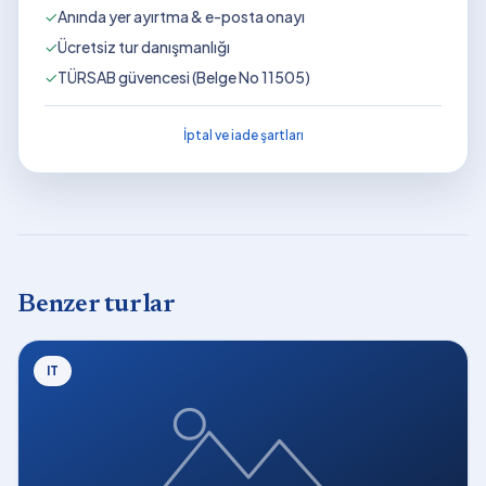
✓
Anında yer ayırtma & e-posta onayı
✓
Ücretsiz tur danışmanlığı
✓
TÜRSAB güvencesi (Belge No 11505)
İptal ve iade şartları
Benzer turlar
IT