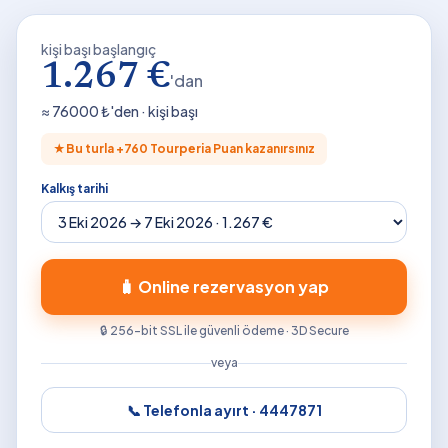
kişi başı başlangıç
1.267 €
'dan
≈
76000
₺'den · kişi başı
★
Bu turla +
760
Tourperia Puan kazanırsınız
Kalkış tarihi
🧳 Online rezervasyon yap
🔒 256-bit SSL ile güvenli ödeme · 3D Secure
veya
📞 Telefonla ayırt ·
4447871