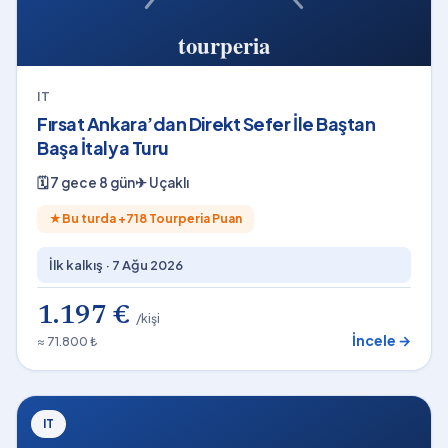
IT
Fırsat Ankara’dan Direkt Sefer İle Baştan
Başa İtalya Turu
🗓
7 gece 8 gün
✈
Uçaklı
★
Bu turda +
718
Tourperia Puan
İlk kalkış ·
7 Ağu 2026
1.197 €
/kişi
İncele →
≈ 71.800 ₺
IT