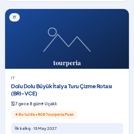
IT
IT
Dolu Dolu Büyük İtalya Turu Çizme Rotası
(BRI-VCE)
🗓
7 gece 8 gün
✈
Uçaklı
★
Bu turda +
808
Tourperia Puan
İlk kalkış ·
15 May 2027