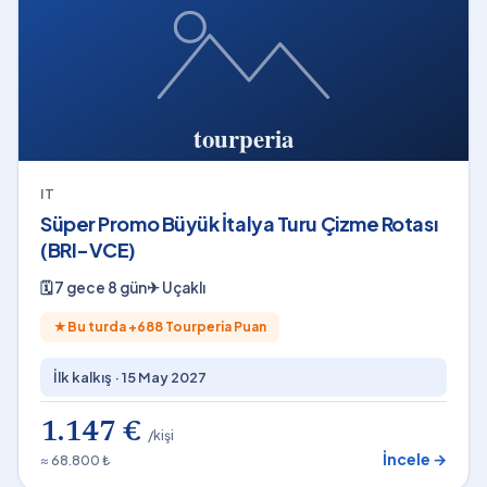
IT
Süper Promo Büyük İtalya Turu Çizme Rotası
(BRI-VCE)
🗓
7 gece 8 gün
✈
Uçaklı
★
Bu turda +
688
Tourperia Puan
İlk kalkış ·
15 May 2027
1.147 €
/kişi
İncele →
≈ 68.800 ₺