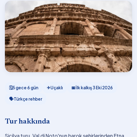
🗓
5 gece 6 gün
✈
Uçaklı
📅
İlk kalkış
3 Eki 2026
🗣
Türkçe rehber
Tur hakkında
Sicilya turu, Val di Noto'nun barok şehirlerinden Etna