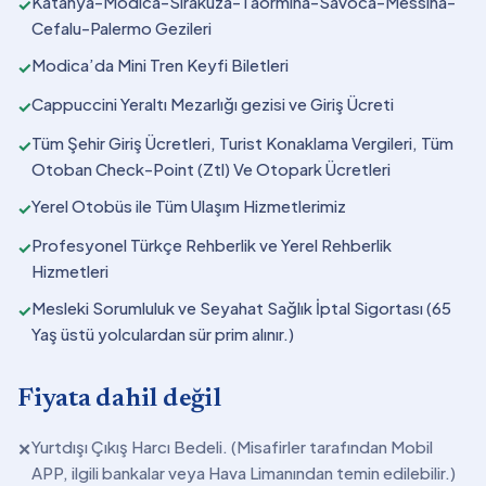
Katanya-Modica-Sirakuza-Taormina-Savoca-Messina-
✓
Cefalu-Palermo Gezileri
Modica’da Mini Tren Keyfi Biletleri
✓
Cappuccini Yeraltı Mezarlığı gezisi ve Giriş Ücreti
✓
Tüm Şehir Giriş Ücretleri, Turist Konaklama Vergileri, Tüm
✓
Otoban Check-Point (Ztl) Ve Otopark Ücretleri
Yerel Otobüs ile Tüm Ulaşım Hizmetlerimiz
✓
Profesyonel Türkçe Rehberlik ve Yerel Rehberlik
✓
Hizmetleri
Mesleki Sorumluluk ve Seyahat Sağlık İptal Sigortası (65
✓
Yaş üstü yolculardan sür prim alınır.)
Fiyata dahil değil
Yurtdışı Çıkış Harcı Bedeli. (Misafirler tarafından Mobil
✕
APP, ilgili bankalar veya Hava Limanından temin edilebilir.)