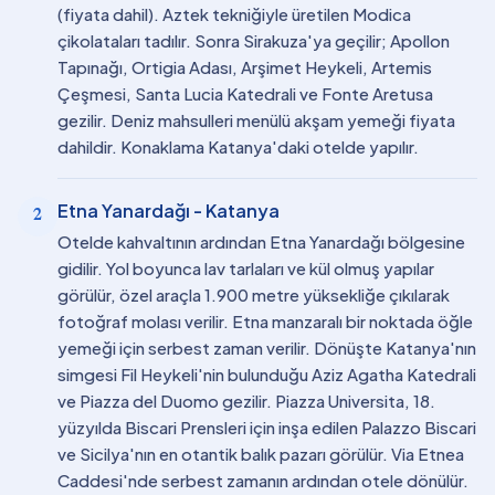
(fiyata dahil). Aztek tekniğiyle üretilen Modica
çikolataları tadılır. Sonra Sirakuza'ya geçilir; Apollon
Tapınağı, Ortigia Adası, Arşimet Heykeli, Artemis
Çeşmesi, Santa Lucia Katedrali ve Fonte Aretusa
gezilir. Deniz mahsulleri menülü akşam yemeği fiyata
dahildir. Konaklama Katanya'daki otelde yapılır.
Etna Yanardağı - Katanya
2
Otelde kahvaltının ardından Etna Yanardağı bölgesine
gidilir. Yol boyunca lav tarlaları ve kül olmuş yapılar
görülür, özel araçla 1.900 metre yüksekliğe çıkılarak
fotoğraf molası verilir. Etna manzaralı bir noktada öğle
yemeği için serbest zaman verilir. Dönüşte Katanya'nın
simgesi Fil Heykeli'nin bulunduğu Aziz Agatha Katedrali
ve Piazza del Duomo gezilir. Piazza Universita, 18.
yüzyılda Biscari Prensleri için inşa edilen Palazzo Biscari
ve Sicilya'nın en otantik balık pazarı görülür. Via Etnea
Caddesi'nde serbest zamanın ardından otele dönülür.