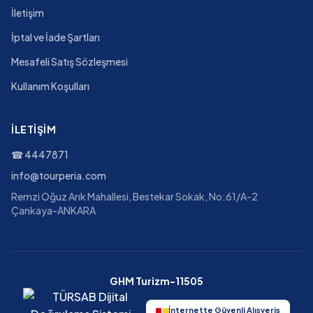
İletişim
İptal ve İade Şartları
Mesafeli Satış Sözleşmesi
Kullanım Koşulları
İLETIŞIM
☎
4447871
info@tourperia.com
Remzi Oğuz Arık Mahallesi, Bestekar Sokak, No:61/A-2
Çankaya-ANKARA
GHM Turizm-11505
İnternette Güvenli Alışveriş