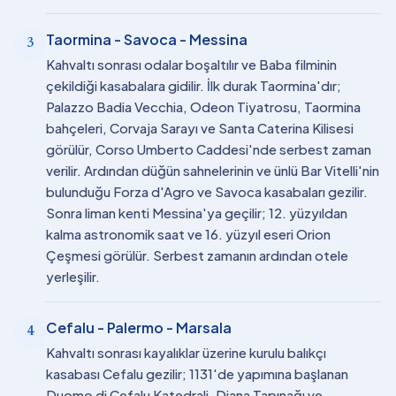
Taormina - Savoca - Messina
3
Kahvaltı sonrası odalar boşaltılır ve Baba filminin
çekildiği kasabalara gidilir. İlk durak Taormina'dır;
Palazzo Badia Vecchia, Odeon Tiyatrosu, Taormina
bahçeleri, Corvaja Sarayı ve Santa Caterina Kilisesi
görülür, Corso Umberto Caddesi'nde serbest zaman
verilir. Ardından düğün sahnelerinin ve ünlü Bar Vitelli'nin
bulunduğu Forza d'Agro ve Savoca kasabaları gezilir.
Sonra liman kenti Messina'ya geçilir; 12. yüzyıldan
kalma astronomik saat ve 16. yüzyıl eseri Orion
Çeşmesi görülür. Serbest zamanın ardından otele
yerleşilir.
Cefalu - Palermo - Marsala
4
Kahvaltı sonrası kayalıklar üzerine kurulu balıkçı
kasabası Cefalu gezilir; 1131'de yapımına başlanan
Duomo di Cefalu Katedrali, Diana Tapınağı ve