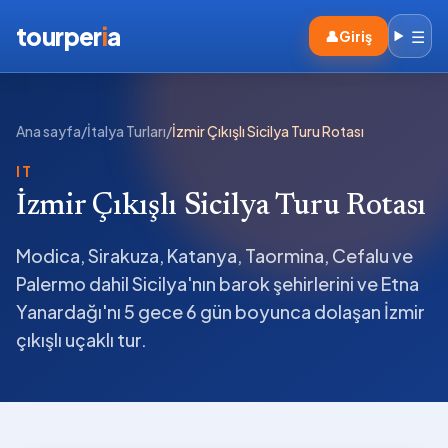
tourper
i
a
☰
👤
Giriş
Ana sayfa
/
İtalya Turları
/
İzmir Çıkışlı Sicilya Turu Rotası
IT
İzmir Çıkışlı Sicilya Turu Rotası
Modica, Sirakuza, Katanya, Taormina, Cefalu ve
Palermo dahil Sicilya'nın barok şehirlerini ve Etna
Yanardağı'nı 5 gece 6 gün boyunca dolaşan İzmir
çıkışlı uçaklı tur.