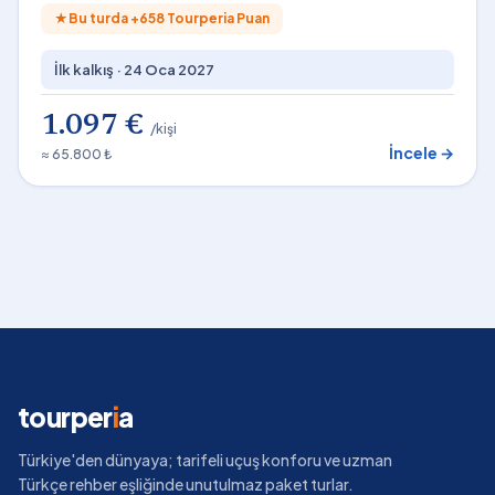
★
Bu turda +
658
Tourperia Puan
İlk kalkış ·
24 Oca 2027
1.097 €
/kişi
İncele →
≈ 65.800 ₺
tourper
i
a
Türkiye'den dünyaya; tarifeli uçuş konforu ve uzman
Türkçe rehber eşliğinde unutulmaz paket turlar.