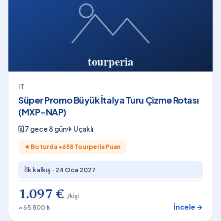
IT
Süper Promo Büyük İtalya Turu Çizme Rotası
(MXP-NAP)
🗓
7 gece 8 gün
✈
Uçaklı
★
Bu turda +
658
Tourperia Puan
İlk kalkış ·
24 Oca 2027
1.097 €
/kişi
İncele →
≈ 65.800 ₺