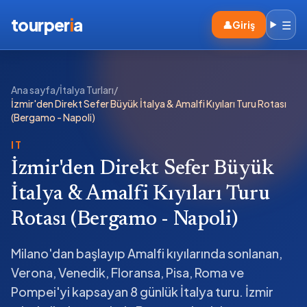
tourper
i
a
☰
👤
Giriş
Ana sayfa
/
İtalya Turları
/
İzmir'den Direkt Sefer Büyük İtalya & Amalfi Kıyıları Turu Rotası
(Bergamo - Napoli)
IT
İzmir'den Direkt Sefer Büyük
İtalya & Amalfi Kıyıları Turu
Rotası (Bergamo - Napoli)
Milano'dan başlayıp Amalfi kıyılarında sonlanan,
Verona, Venedik, Floransa, Pisa, Roma ve
Pompei'yi kapsayan 8 günlük İtalya turu. İzmir