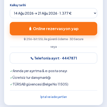
Kalkış tarihi
🧳 Online rezervasyon yap
🔒 256-bit SSL ile güvenli ödeme · 3D Secure
veya
📞 Telefonla ayırt ·
4447871
✓
Anında yer ayırtma & e-posta onayı
✓
Ücretsiz tur danışmanlığı
✓
TÜRSAB güvencesi (Belge No 11505)
İptal ve iade şartları