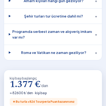
Amalfi kıyıları hangi gün geziliyor?
+
Şehir turları tur ücretine dahil mi?
+
Programda serbest zaman ve alışveriş imkanı
+
var mı?
Roma ve Vatikan ne zaman geziliyor?
+
kişi başı başlangıç
1.377 €
'dan
≈
82600
₺'den · kişi başı
★
Bu turla +
826
Tourperia Puan kazanırsınız