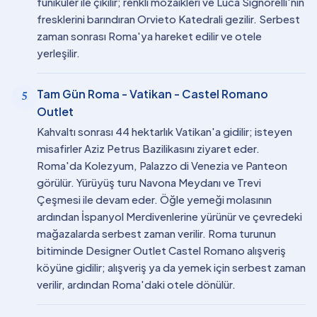
füniküler ile çıkılır; renkli mozaikleri ve Luca Signorelli'nin
fresklerini barındıran Orvieto Katedrali gezilir. Serbest
zaman sonrası Roma'ya hareket edilir ve otele
yerleşilir.
Tam Gün Roma - Vatikan - Castel Romano
5
Outlet
Kahvaltı sonrası 44 hektarlık Vatikan'a gidilir; isteyen
misafirler Aziz Petrus Bazilikasını ziyaret eder.
Roma'da Kolezyum, Palazzo di Venezia ve Panteon
görülür. Yürüyüş turu Navona Meydanı ve Trevi
Çeşmesi ile devam eder. Öğle yemeği molasının
ardından İspanyol Merdivenlerine yürünür ve çevredeki
mağazalarda serbest zaman verilir. Roma turunun
bitiminde Designer Outlet Castel Romano alışveriş
köyüne gidilir; alışveriş ya da yemek için serbest zaman
verilir, ardından Roma'daki otele dönülür.