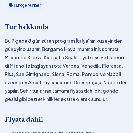
🗣
Türkçe rehber
Tur hakkında
Bu 7 gece 8 gün süren program İtalya'nın kuzeyinden
güneyine uzanır. Bergamo Havalimanına iniş sonrası
Milano'da Sforza Kalesi, La Scala Tiyatrosu ve Duomo
di Milano ile başlayan rota Verona, Venedik, Floransa,
Pisa, San Gimignano, Siena, Roma, Pompei ve Napoli
üzerinden Amalfi kıyılarına iner. Dönüş uçuşu Napoli'den
yapılır. Şehir turlarının tamamı fiyata dahildir; gondol
gezisi gibi bazı etkinlikler ekstra olarak sunulur.
Fiyata dahil
Corendon Hava Yolları Özel Seferi ile İzmir-