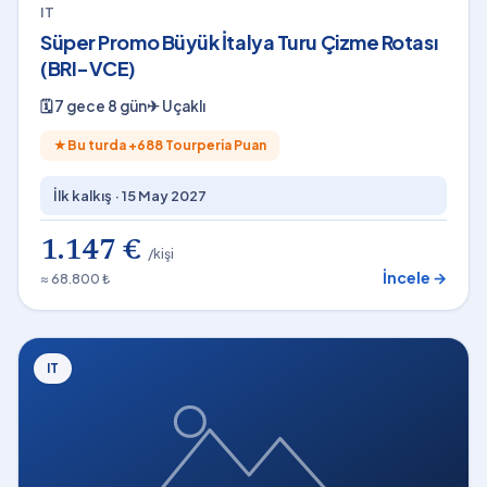
IT
Süper Promo Büyük İtalya Turu Çizme Rotası
(BRI-VCE)
🗓
7 gece 8 gün
✈
Uçaklı
★
Bu turda +
688
Tourperia Puan
İlk kalkış ·
15 May 2027
1.147 €
/kişi
İncele →
≈ 68.800 ₺
IT