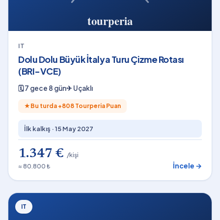
IT
Dolu Dolu Büyük İtalya Turu Çizme Rotası
(BRI-VCE)
🗓
7 gece 8 gün
✈
Uçaklı
★
Bu turda +
808
Tourperia Puan
İlk kalkış ·
15 May 2027
1.347 €
/kişi
İncele →
≈ 80.800 ₺
IT