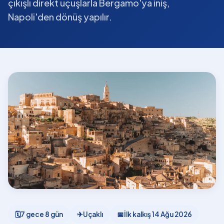
çıkışlı direkt uçuşlarla Bergamo'ya iniş,
Napoli'den dönüş yapılır.
🗓
7 gece 8 gün
✈
Uçaklı
📅
İlk kalkış
14 Ağu 2026