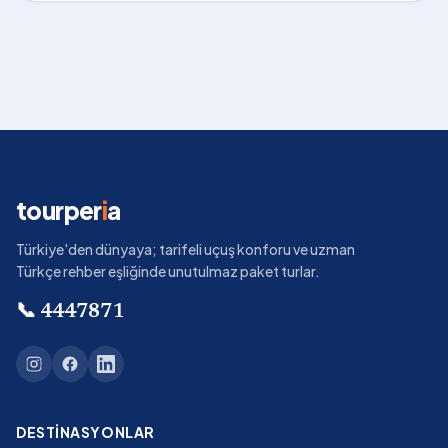
tourper
i
a
Türkiye'den dünyaya; tarifeli uçuş konforu ve uzman
Türkçe rehber eşliğinde unutulmaz paket turlar.
📞
4447871
DESTINASYONLAR