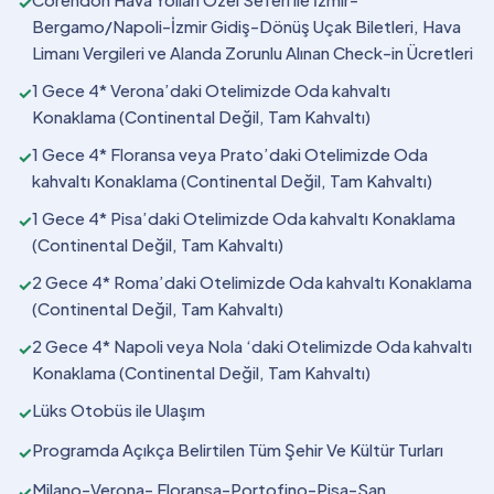
✓
Bergamo/Napoli-İzmir Gidiş-Dönüş Uçak Biletleri, Hava
Limanı Vergileri ve Alanda Zorunlu Alınan Check-in Ücretleri
1 Gece 4* Verona’daki Otelimizde Oda kahvaltı
✓
Konaklama (Continental Değil, Tam Kahvaltı)
1 Gece 4* Floransa veya Prato’daki Otelimizde Oda
✓
kahvaltı Konaklama (Continental Değil, Tam Kahvaltı)
1 Gece 4* Pisa’daki Otelimizde Oda kahvaltı Konaklama
✓
(Continental Değil, Tam Kahvaltı)
2 Gece 4* Roma’daki Otelimizde Oda kahvaltı Konaklama
✓
(Continental Değil, Tam Kahvaltı)
2 Gece 4* Napoli veya Nola ‘daki Otelimizde Oda kahvaltı
✓
Konaklama (Continental Değil, Tam Kahvaltı)
Lüks Otobüs ile Ulaşım
✓
Programda Açıkça Belirtilen Tüm Şehir Ve Kültür Turları
✓
Milano-Verona- Floransa-Portofino-Pisa-San
✓