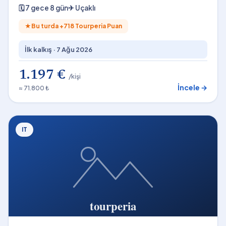
🗓
7 gece 8 gün
✈
Uçaklı
★
Bu turda +
718
Tourperia Puan
İlk kalkış ·
7 Ağu 2026
1.197 €
/kişi
İncele →
≈ 71.800 ₺
IT