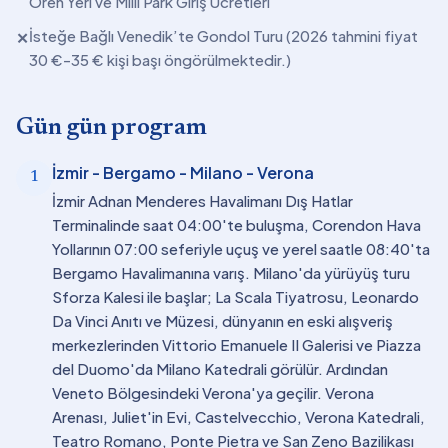
Ören Yeri ve Milli Park Giriş Ücretleri
İsteğe Bağlı Venedik’te Gondol Turu (2026 tahmini fiyat
✕
30 €-35 € kişi başı öngörülmektedir.)
Gün gün program
İzmir - Bergamo - Milano - Verona
1
İzmir Adnan Menderes Havalimanı Dış Hatlar
Terminalinde saat 04:00'te buluşma, Corendon Hava
Yollarının 07:00 seferiyle uçuş ve yerel saatle 08:40'ta
Bergamo Havalimanına varış. Milano'da yürüyüş turu
Sforza Kalesi ile başlar; La Scala Tiyatrosu, Leonardo
Da Vinci Anıtı ve Müzesi, dünyanın en eski alışveriş
merkezlerinden Vittorio Emanuele II Galerisi ve Piazza
del Duomo'da Milano Katedrali görülür. Ardından
Veneto Bölgesindeki Verona'ya geçilir. Verona
Arenası, Juliet'in Evi, Castelvecchio, Verona Katedrali,
Teatro Romano, Ponte Pietra ve San Zeno Bazilikası