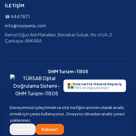
İLETIŞIM
☎
4447871
info@tourperia.com
Remzi Oğuz Arık Mahallesi, Bestekar Sokak, No:61/A-2
Çankaya-ANKARA
GHM Turizm-11505
İnternette Güvenli Alışveriş
ETBİS ile doğrulanmıştır
Deneyiminizi iyileştirmek ve site trafiğini anonim olarak analiz
etmek için çerez kullanıyoruz. Onayınız olmadan analiz çerezi
©
2026
Tourperia
Seyahat Acentesi
yüklenmez.
GHM Turizm · TÜRSAB Belge No 11505 · Güvenli ödeme · 3D Secure
Reddet
Kabul et