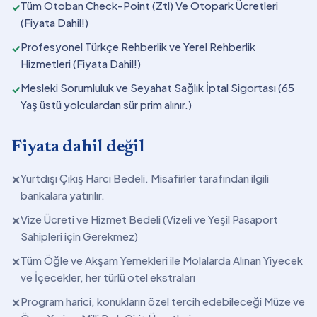
Tüm Otoban Check-Point (Ztl) Ve Otopark Ücretleri
✓
(Fiyata Dahil!)
Profesyonel Türkçe Rehberlik ve Yerel Rehberlik
✓
Hizmetleri (Fiyata Dahil!)
Mesleki Sorumluluk ve Seyahat Sağlık İptal Sigortası (65
✓
Yaş üstü yolculardan sür prim alınır.)
Fiyata dahil değil
Yurtdışı Çıkış Harcı Bedeli. Misafirler tarafından ilgili
✕
bankalara yatırılır.
Vize Ücreti ve Hizmet Bedeli (Vizeli ve Yeşil Pasaport
✕
Sahipleri için Gerekmez)
Tüm Öğle ve Akşam Yemekleri ile Molalarda Alınan Yiyecek
✕
ve İçecekler, her türlü otel ekstraları
Program harici, konukların özel tercih edebileceği Müze ve
✕