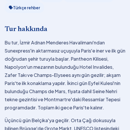
🗣
Türkçe rehber
Tur hakkında
Bu tur, İzmir Adnan Menderes Havalimanı'ndan
Sunexpress'in aktarmasız uçuşuyla Paris'e iner ve ilk gün
doğrudan şehir turuyla başlar. Pantheon Kilisesi,
Napolyon'un mezarının bulunduğu Hotel Invalides,
Zafer Takı ve Champs-Elysees aynı gün gezilir; akşam
Paris'te ilk konaklama yapılır. İkinci gün Eyfel Kulesi'nin
bulunduğu Champs de Mars, fiyata dahil Seine Nehri
tekne gezintisi ve Montmartre'daki Ressamlar Tepesi
programdadır. Toplam iki gece Paris'te kalınır.
Üçüncü gün Belçika'ya geçilir. Orta Çağ dokusuyla
bilinen Brügge'de Grote Markt, UNESCO listesindeki