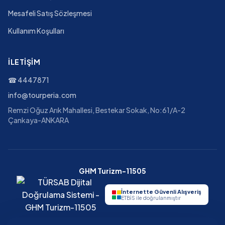
Mesafeli Satış Sözleşmesi
Kullanım Koşulları
İLETIŞIM
☎
4447871
info@tourperia.com
Remzi Oğuz Arık Mahallesi, Bestekar Sokak, No:61/A-2
Çankaya-ANKARA
GHM Turizm-11505
İnternette Güvenli Alışveriş
ETBİS ile doğrulanmıştır