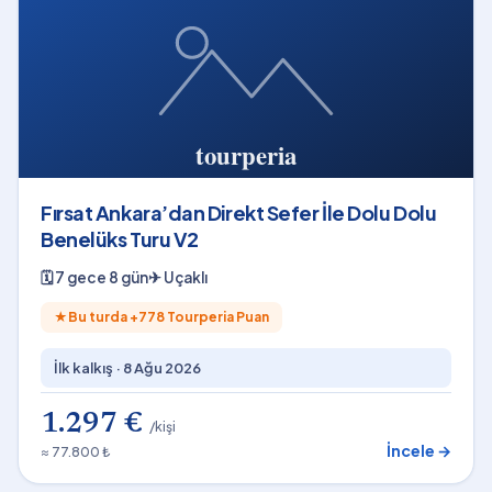
Fırsat Ankara’dan Direkt Sefer İle Dolu Dolu
Benelüks Turu V2
🗓
7 gece 8 gün
✈
Uçaklı
★
Bu turda +
778
Tourperia Puan
İlk kalkış ·
8 Ağu 2026
1.297 €
/kişi
İncele →
≈ 77.800 ₺