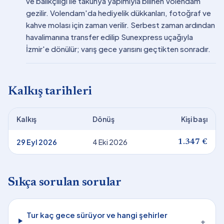
ve balıkçılığı ile takunya yapımıyla bilinen Volendam
gezilir. Volendam'da hediyelik dükkanları, fotoğraf ve
kahve molası için zaman verilir. Serbest zaman ardından
havalimanına transfer edilip Sunexpress uçağıyla
İzmir'e dönülür; varış gece yarısını geçtikten sonradır.
Kalkış tarihleri
Kalkış
Dönüş
Kişi başı
29 Eyl 2026
4 Eki 2026
1.347 €
Sıkça sorulan sorular
Tur kaç gece sürüyor ve hangi şehirler
+