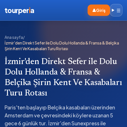
tourper
i
a
☰
👤
Giriş
Ana sayfa
/
İzmir'den Direkt Sefer ile Dolu Dolu Hollanda & Fransa & Belçika
Şirin Kent Ve Kasabaları Turu Rotası
İzmir'den Direkt Sefer ile Dolu
Dolu Hollanda & Fransa &
Belçika Şirin Kent Ve Kasabaları
Turu Rotası
Paris'ten başlayıp Belçika kasabaları üzerinden
Amsterdam ve çevresindeki köylere uzanan 5
gece 6 günlük tur. İzmir'den Sunexpress ile