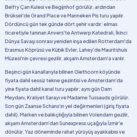
Belfry Çan Kulesi ve Begijnhof görülür, ardından
Brüksel'de Grand Place ve Manneken Pis turu yapılır.
Dördüncü gün tek günde dört şehir vardır: elmas
ticaretiyle tanınan Anvers'te Antwerp Katedrali, İkinci
Dünya Savaşı sonrası yeniden inşa edilen Rotterdam'da
Erasmus Köprüsü ve Kübik Evler, Lahey'de Mauritshuis
Müzesi'nin çevresi gezilir, akşam Amsterdam'a varılır.
Beşinci gün kanallarıyla bilinen Giethoorn köyünde
fiyata dahil sessiz tekne gezintisi ve Amsterdam'da
yine fiyata dahil kanal turu yapılır; aynı gün Dam
Meydanı, Kraliyet Sarayı ve Madame Tussauds görülür.
Son gün Zaanse Schans'ın yel değirmenleri (giriş fiyata
dahil), Marken ve balıkçılığıyla bilinen Volendam gezilir,
akşam Amsterdam'dan Sunexpress uçağıyla İzmir'e
dönülür. Yaz döneminde rahat yürüyüş ayakkabısı ve