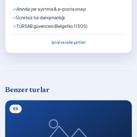
✓
Anında yer ayırtma & e-posta onayı
✓
Ücretsiz tur danışmanlığı
✓
TÜRSAB güvencesi (Belge No 11505)
İptal ve iade şartları
Benzer turlar
ES