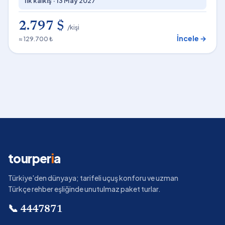
İlk kalkış ·
13 May 2027
2.797 $
/kişi
İncele →
≈ 129.700 ₺
tourper
i
a
Türkiye'den dünyaya; tarifeli uçuş konforu ve uzman
Türkçe rehber eşliğinde unutulmaz paket turlar.
📞
4447871