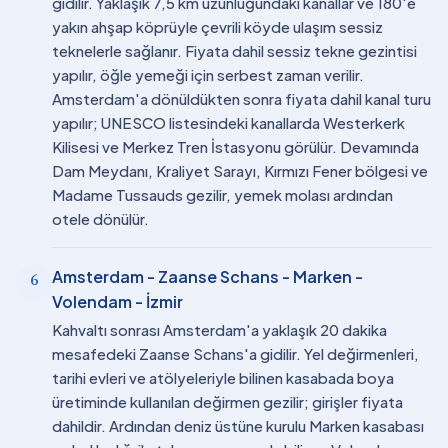
gidilir. Yaklaşık 7,5 km uzunluğundaki kanallar ve 180'e
yakın ahşap köprüyle çevrili köyde ulaşım sessiz
teknelerle sağlanır. Fiyata dahil sessiz tekne gezintisi
yapılır, öğle yemeği için serbest zaman verilir.
Amsterdam'a dönüldükten sonra fiyata dahil kanal turu
yapılır; UNESCO listesindeki kanallarda Westerkerk
Kilisesi ve Merkez Tren İstasyonu görülür. Devamında
Dam Meydanı, Kraliyet Sarayı, Kırmızı Fener bölgesi ve
Madame Tussauds gezilir, yemek molası ardından
otele dönülür.
Amsterdam - Zaanse Schans - Marken -
6
Volendam - İzmir
Kahvaltı sonrası Amsterdam'a yaklaşık 20 dakika
mesafedeki Zaanse Schans'a gidilir. Yel değirmenleri,
tarihi evleri ve atölyeleriyle bilinen kasabada boya
üretiminde kullanılan değirmen gezilir; girişler fiyata
dahildir. Ardından deniz üstüne kurulu Marken kasabası