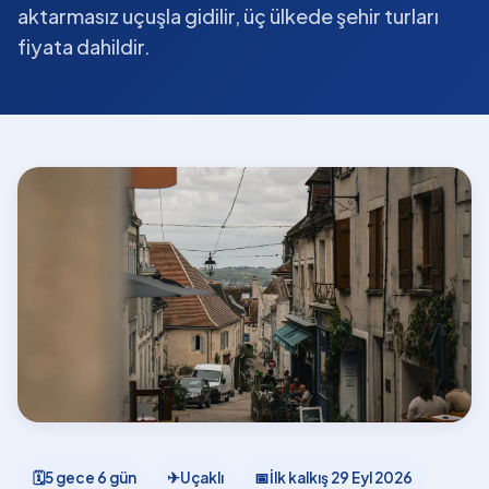
aktarmasız uçuşla gidilir, üç ülkede şehir turları
fiyata dahildir.
🗓
5 gece 6 gün
✈
Uçaklı
📅
İlk kalkış
29 Eyl 2026