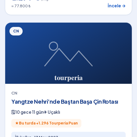
İncele →
≈ 77.800 ₺
CN
CN
Yangtze Nehri’nde Baştan Başa Çin Rotası
🗓
10 gece 11 gün
✈
Uçaklı
★
Bu turda +
1.296
Tourperia Puan