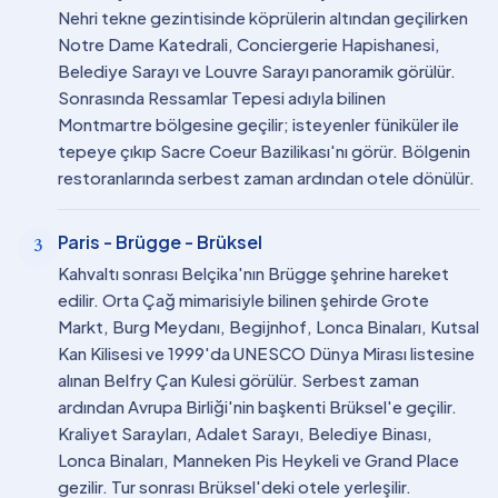
Nehri tekne gezintisinde köprülerin altından geçilirken
Notre Dame Katedrali, Conciergerie Hapishanesi,
Belediye Sarayı ve Louvre Sarayı panoramik görülür.
Sonrasında Ressamlar Tepesi adıyla bilinen
Montmartre bölgesine geçilir; isteyenler füniküler ile
tepeye çıkıp Sacre Coeur Bazilikası'nı görür. Bölgenin
restoranlarında serbest zaman ardından otele dönülür.
Paris - Brügge - Brüksel
3
Kahvaltı sonrası Belçika'nın Brügge şehrine hareket
edilir. Orta Çağ mimarisiyle bilinen şehirde Grote
Markt, Burg Meydanı, Begijnhof, Lonca Binaları, Kutsal
Kan Kilisesi ve 1999'da UNESCO Dünya Mirası listesine
alınan Belfry Çan Kulesi görülür. Serbest zaman
ardından Avrupa Birliği'nin başkenti Brüksel'e geçilir.
Kraliyet Sarayları, Adalet Sarayı, Belediye Binası,
Lonca Binaları, Manneken Pis Heykeli ve Grand Place
gezilir. Tur sonrası Brüksel'deki otele yerleşilir.