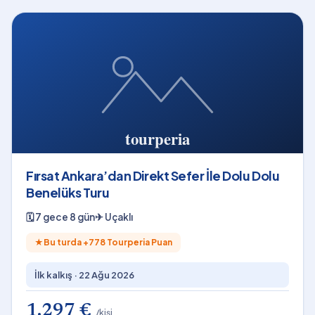
Fırsat Ankara’dan Direkt Sefer İle Dolu Dolu
Benelüks Turu
🗓
7 gece 8 gün
✈
Uçaklı
★
Bu turda +
778
Tourperia Puan
İlk kalkış ·
22 Ağu 2026
1.297 €
/kişi