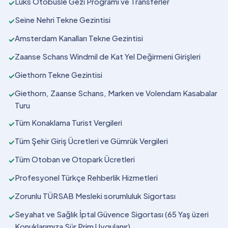
Lüks Otobüsle Gezi Programı ve Transferler
✓
Seine Nehri Tekne Gezintisi
✓
Amsterdam Kanalları Tekne Gezintisi
✓
Zaanse Schans Windmil de Kat Yel Değirmeni Girişleri
✓
Giethorn Tekne Gezintisi
✓
Giethorn, Zaanse Schans, Marken ve Volendam Kasabalar
✓
Turu
Tüm Konaklama Turist Vergileri
✓
Tüm Şehir Giriş Ücretleri ve Gümrük Vergileri
✓
Tüm Otoban ve Otopark Ücretleri
✓
Profesyonel Türkçe Rehberlik Hizmetleri
✓
Zorunlu TÜRSAB Mesleki sorumluluk Sigortası
✓
Seyahat ve Sağlık İptal Güvence Sigortası (65 Yaş üzeri
✓
Konuklarımıza Sür Prim Uygulanır)