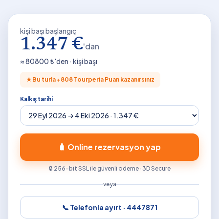
kişi başı başlangıç
1.347 €
'dan
≈
80800
₺'den · kişi başı
★
Bu turla +
808
Tourperia Puan kazanırsınız
Kalkış tarihi
🧳 Online rezervasyon yap
🔒 256-bit SSL ile güvenli ödeme · 3D Secure
veya
📞 Telefonla ayırt ·
4447871