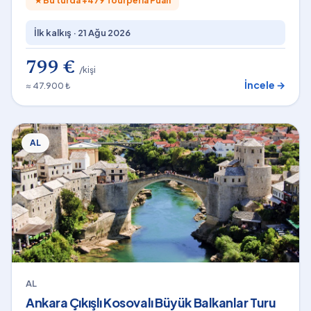
★
Bu turda +
479
Tourperia Puan
İlk kalkış ·
21 Ağu 2026
799 €
/kişi
İncele →
≈ 47.900 ₺
AL
AL
Ankara Çıkışlı Kosovalı Büyük Balkanlar Turu