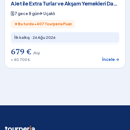
AJet ile Extra Turlar ve Akşam Yemekleri Dahil
SJJ-SJJ
🗓
7 gece 8 gün
✈
Uçaklı
★
Bu turda +
407
Tourperia Puan
İlk kalkış ·
26 Ağu 2026
679 €
/kişi
İncele →
≈ 40.700 ₺
tourper
i
a