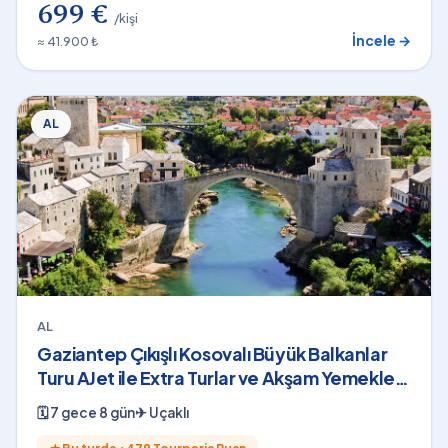
699 €
/kişi
İncele →
≈ 41.900 ₺
AL
AL
Gaziantep Çıkışlı Kosovalı Büyük Balkanlar
Turu AJet ile Extra Turlar ve Akşam Yemekleri
Dahil 7 Gece
🗓
7 gece 8 gün
✈
Uçaklı