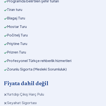
Programda belirtilen şehir turları
✓
Tiran turu
✓
Blagaj Turu
✓
Mostar Turu
✓
Počitelj Turu
✓
Priştine Turu
✓
Prizren Turu
✓
Profesyonel Türkçe rehberlik hizmetleri
✓
Zorunlu Sigorta (Mesleki Sorumluluk)
✓
Fiyata dahil değil
Yurtdışı Çıkış Harç Pulu
✕
Seyahat Sigortası
✕