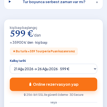
Tur boyunca serbest zaman var mı?
+
kişi başı başlangıç
599 €
'dan
≈
35900
₺'den · kişi başı
★
Bu turla +
359
Tourperia Puan kazanırsınız
Kalkış tarihi
🧳 Online rezervasyon yap
🔒 256-bit SSL ile güvenli ödeme · 3D Secure
veya