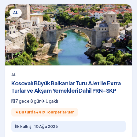
AL
AL
Kosovalı Büyük Balkanlar Turu AJet ile Extra
Turlar ve Akşam Yemekleri Dahil PRN-SKP
🗓
7 gece 8 gün
✈
Uçaklı
★
Bu turda +
419
Tourperia Puan
İlk kalkış ·
10 Ağu 2026