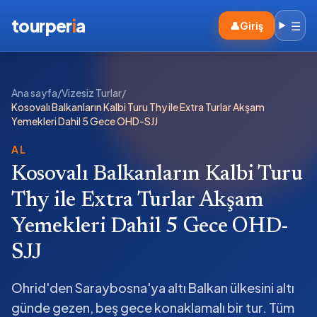
tourper
i
a
☰
👤
Giriş
Ana sayfa
/
Vizesiz Turlar
/
Kosovalı Balkanların Kalbi Turu Thy ile Extra Turlar Akşam
Yemekleri Dahil 5 Gece OHD-SJJ
AL
Kosovalı Balkanların Kalbi Turu
Thy ile Extra Turlar Akşam
Yemekleri Dahil 5 Gece OHD-
SJJ
Ohrid'den Saraybosna'ya altı Balkan ülkesini altı
günde gezen, beş gece konaklamalı bir tur. Tüm