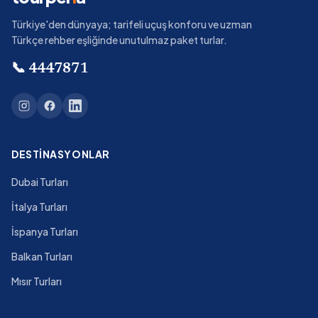
Türkiye'den dünyaya; tarifeli uçuş konforu ve uzman
Türkçe rehber eşliğinde unutulmaz paket turlar.
📞
4447871
DESTINASYONLAR
Dubai Turları
İtalya Turları
İspanya Turları
Balkan Turları
Mısır Turları