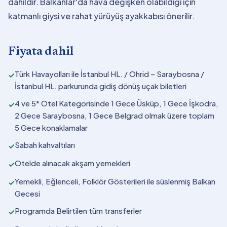
dahildir. Balkanlar'da hava değişken olabildiği için
katmanlı giysi ve rahat yürüyüş ayakkabısı önerilir.
Fiyata dahil
Türk Havayolları ile İstanbul HL. / Ohrid – Saraybosna /
✓
İstanbul HL. parkurunda gidiş dönüş uçak biletleri
4 ve 5* Otel Kategorisinde 1 Gece Üsküp, 1 Gece İşkodra,
✓
2 Gece Saraybosna, 1 Gece Belgrad olmak üzere toplam
5 Gece konaklamalar
Sabah kahvaltıları
✓
Otelde alınacak akşam yemekleri
✓
Yemekli, Eğlenceli, Folklör Gösterileri ile süslenmiş Balkan
✓
Gecesi
Programda Belirtilen tüm transferler
✓