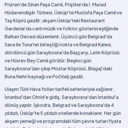
Prizren'de Sinan Paşa Camii, Priştine'de I. Murad
Hüdavendigâr Türbesi, Üsküp'te Mustafa Paşa Camii ve
Taş Köprü gezilir; akşam Üsküp'teki Restaurant
Gardenia'da canlı müzik ve folklor gösterisi eşliğinde
Balkan Gecesi düzenlenir. Üçüncü gün Belgrad'da
Sava ile Tuna'nın birleştiği nokta ve Belgrad Kalesi,
dördüncü gün Saraybosna'da Başçarşı, Latin Köprüsü
ve Hüsrev Bey Camii görülür. Beşinci gün
Saraybosna'dan çıkıp Mostar Köprüsü, Blagaj'daki
Buna Nehri kaynağı ve Počitelj gezilir.
Ulaşım Türk Hava Yolları tarifeli seferleriyle sağlanır;
İstanbul'dan Ohrid'e gidiş, Saraybosna'dan İstanbul'a
dönüş yapılır. İşkodra, Belgrad ve Saraybosna'da 4
yıldızlı, Üsküp'te 5 yıldızlı otellerde konaklanır. Her gün
akşam yemeği ve programdaki tüm çevre turları fiyata