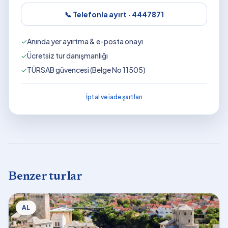
📞 Telefonla ayırt ·
4447871
✓
Anında yer ayırtma & e-posta onayı
✓
Ücretsiz tur danışmanlığı
✓
TÜRSAB güvencesi (Belge No 11505)
İptal ve iade şartları
Benzer turlar
AL