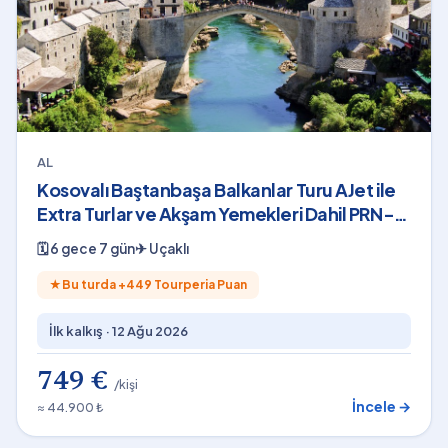
AL
Kosovalı Baştanbaşa Balkanlar Turu AJet ile
Extra Turlar ve Akşam Yemekleri Dahil PRN-
SKP
🗓
6 gece 7 gün
✈
Uçaklı
★
Bu turda +
449
Tourperia Puan
İlk kalkış ·
12 Ağu 2026
749 €
/kişi
İncele →
≈ 44.900 ₺