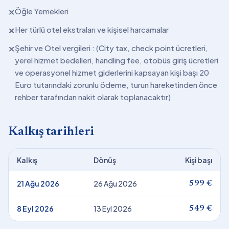
Öğle Yemekleri
✕
Her türlü otel ekstraları ve kişisel harcamalar
✕
Şehir ve Otel vergileri : (City tax, check point ücretleri,
✕
yerel hizmet bedelleri, handling fee, otobüs giriş ücretleri
ve operasyonel hizmet giderlerini kapsayan kişi başı 20
Euro tutarındaki zorunlu ödeme, turun hareketinden önce
rehber tarafından nakit olarak toplanacaktır)
Kalkış tarihleri
Kalkış
Dönüş
Kişi başı
21 Ağu 2026
26 Ağu 2026
599 €
8 Eyl 2026
13 Eyl 2026
549 €