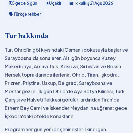
🗓
5 gece 6 gün
✈
Uçaklı
📅
İlk kalkış
21 Ağu 2026
🗣
Türkçe rehber
Tur hakkında
Tur, Ohrid'in göl kıyısındaki Osmanlı dokusuyla başlar ve
Saraybosna'da sona erer. Altı gün boyunca Kuzey
Makedonya, Arnavutluk, Kosova, Sırbistan ve Bosna
Hersek topraklarında ilerlenir; Ohrid, Tiran, İşkodra,
Prizren, Priştine, Üsküp, Belgrad, Saraybosna ve
Mostar gezilir. İlk gün Ohrid'de Aya Sofya Kilisesi, Türk
Çarşısı ve Halveti Tekkesi görülür, ardından Tiran'da
Ethem Bey Camii ve İskender Meydanı'na uğranır; gece
İşkodra'daki otelde konaklanır.
Program her gün yeni bir şehir ekler. İkinci gün