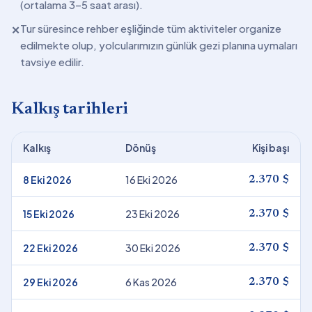
(ortalama 3–5 saat arası).
Tur süresince rehber eşliğinde tüm aktiviteler organize
✕
edilmekte olup, yolcularımızın günlük gezi planına uymaları
tavsiye edilir.
Kalkış tarihleri
Kalkış
Dönüş
Kişi başı
8 Eki 2026
16 Eki 2026
2.370 $
15 Eki 2026
23 Eki 2026
2.370 $
22 Eki 2026
30 Eki 2026
2.370 $
29 Eki 2026
6 Kas 2026
2.370 $