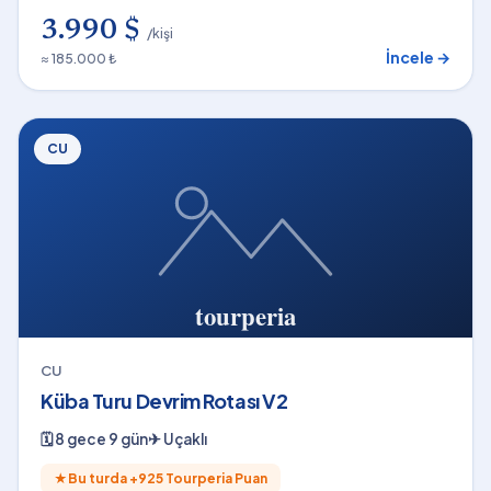
3.990 $
/kişi
İncele →
≈ 185.000 ₺
CU
CU
Küba Turu Devrim Rotası V2
🗓
8 gece 9 gün
✈
Uçaklı
★
Bu turda +
925
Tourperia Puan