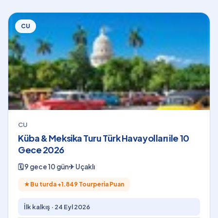
CU
CU
Küba & Meksika Turu Türk Havayolları ile 10
Gece 2026
🗓
9 gece 10 gün
✈
Uçaklı
★
Bu turda +
1.849
Tourperia Puan
İlk kalkış ·
24 Eyl 2026