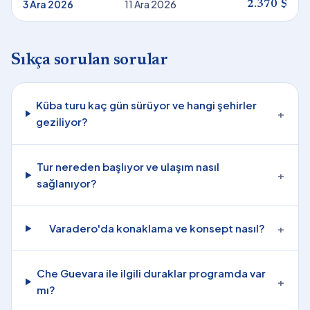
3 Ara 2026
11 Ara 2026
2.370 $
Sıkça sorulan sorular
Küba turu kaç gün sürüyor ve hangi şehirler
+
geziliyor?
Tur nereden başlıyor ve ulaşım nasıl
+
sağlanıyor?
Varadero'da konaklama ve konsept nasıl?
+
Che Guevara ile ilgili duraklar programda var
+
mı?