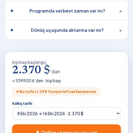
Programda serbest zaman var mı?
+
Dönüş uçuşunda aktarma var mı?
+
kişi başı başlangıç
2.370 $
'dan
≈
109900
₺'den · kişi başı
★
Bu turla +
1.098
Tourperia Puan kazanırsınız
Kalkış tarihi
🧳 Online rezervasyon yap