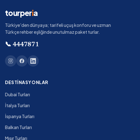
tourper
i
a
Türkiye'den dünyaya; tarifeli uçuş konforu ve uzman
Türkçe rehber eşliğinde unutulmaz paket turlar.
📞
4447871
DESTINASYONLAR
Dubai Turları
İtalya Turları
İspanya Turları
Balkan Turları
Mısır Turları