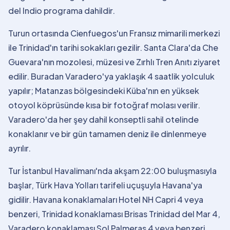
del Indio programa dahildir.
Turun ortasında Cienfuegos'un Fransız mimarili merkezi
ile Trinidad'ın tarihi sokakları gezilir. Santa Clara'da Che
Guevara'nın mozolesi, müzesi ve Zırhlı Tren Anıtı ziyaret
edilir. Buradan Varadero'ya yaklaşık 4 saatlik yolculuk
yapılır; Matanzas bölgesindeki Küba'nın en yüksek
otoyol köprüsünde kısa bir fotoğraf molası verilir.
Varadero'da her şey dahil konseptli sahil otelinde
konaklanır ve bir gün tamamen deniz ile dinlenmeye
ayrılır.
Tur İstanbul Havalimanı'nda akşam 22:00 buluşmasıyla
başlar, Türk Hava Yolları tarifeli uçuşuyla Havana'ya
gidilir. Havana konaklamaları Hotel NH Capri 4 veya
benzeri, Trinidad konaklaması Brisas Trinidad del Mar 4,
Varadero konaklaması Sol Palmeras 4 veya benzeri