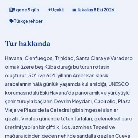
🗓
8 gece 9 gün
✈
Uçaklı
📅
İlk kalkış
8 Eki 2026
🗣
Türkçe rehber
Tur hakkında
Havana, Cienfuegos, Trinidad, Santa Clara ve Varadero
olmak üzere beş Küba durağı bu turun rotasını
oluşturur. 50'li ve 60'lı yılların Amerikan klasik
arabalarının hâlâ günlük yaşamda kullanıldığı, UNESCO
korumasındaki Eski Havana'da panoramik ve yürüyüşlü
şehir turuyla başlanır. Devrim Meydanı, Capitolio, Plaza
Vieja ve Plaza de la Catedral gibi simgesel alanlar
gezilir. Vinales gününde tütün tarlaları, geleneksel puro
üretimi yapılan bir çiftlik, Los Jazmines Tepesi ve
mağara içinden geçen nehirde sandalla gezilen Cueva