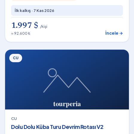
İlk kalkış ·
7 Kas 2026
1.997 $
/kişi
İncele →
≈ 92.600 ₺
CU
CU
Dolu Dolu Küba Turu Devrim Rotası V2