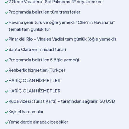
2 Gece Varadero: Sol Palmeras 4* veya benzeri
✓
Programda belirtilen tüm transferler
✓
Havana şehir turu ve öğle yemekli “Che’nin Havana’sı”
✓
temalı tam günlük tur
Pinar del Rio – Vinales Vadisi tam günlük (öğle yemekli)
✓
Santa Clara ve Trinidad turları
✓
Programda belirtilen 5 öğle yemeği
✓
Rehberlik hizmetleri (Türkçe)
✓
HARİÇ OLAN HİZMETLER
✓
HARİÇ OLAN HİZMETLER
✓
Küba vizesi (Turist Kartı) – tarafından sağlanır, 50 USD
✓
Kişisel harcamalar
✓
Yemeklerde alınacak içecekler
✓