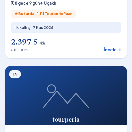
🗓
8 gece 9 gün
✈
Uçaklı
★
Bu turda +
1.111
Tourperia Puan
İlk kalkış ·
7 Kas 2026
2.397 $
/kişi
İncele →
≈ 111.100 ₺
ES