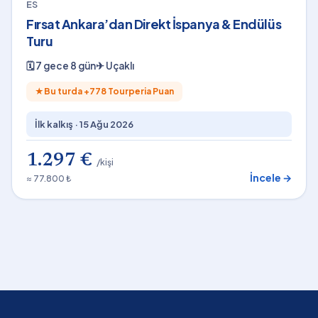
ES
Fırsat Ankara’dan Direkt İspanya & Endülüs
Turu
🗓
7 gece 8 gün
✈
Uçaklı
★
Bu turda +
778
Tourperia Puan
İlk kalkış ·
15 Ağu 2026
1.297 €
/kişi
İncele →
≈ 77.800 ₺