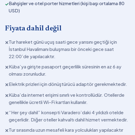
Bahşişler ve otel porter hizmetleri (kişi başı ortalama 80
✓
USD)
Fiyata dahil değil
Tur hareket günü uçuş saati gece yarısını geçtiği için
✕
İstanbul Havalimanı buluşması bir önceki gece saat
22:00’de yapılacaktır.
Küba’ya girişte pasaport geçerlilik süresinin en az 6 ay
✕
olması zorunludur.
Elektrik prizleri için dönüştürücü adaptör gerekmektedir.
✕
Küba’da internet erişimi sınırlı ve kontrollüdür. Otellerde
✕
genellikle ücretli Wi-Fi kartları kullanılır.
“Her şey dahil” konsepti Varadero’daki 4 yıldızlı otelde
✕
geçerlidir. Diğer oteller kahvaltı dahil hizmet vermektedir.
Tur sırasında uzun mesafeli kara yolculukları yapılacaktır
✕