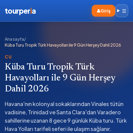
tourper
i
a
☰
👤
Giriş
Ana sayfa
/
Küba Turu Tropik Türk Havayolları ile 9 Gün Herşey Dahil 2026
CU
Küba Turu Tropik Türk
Havayolları ile 9 Gün Herşey
Dahil 2026
Havana'nın kolonyal sokaklarından Vinales tütün
vadisine, Trinidad ve Santa Clara'dan Varadero
sahillerine uzanan 8 gece 9 günlük Küba turu. Türk
Hava Yolları tarifeli seferi ile ulaşım sağlanır.