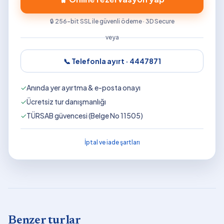
🔒 256-bit SSL ile güvenli ödeme · 3D Secure
veya
📞 Telefonla ayırt ·
4447871
✓
Anında yer ayırtma & e-posta onayı
✓
Ücretsiz tur danışmanlığı
✓
TÜRSAB güvencesi (Belge No 11505)
İptal ve iade şartları
Benzer turlar