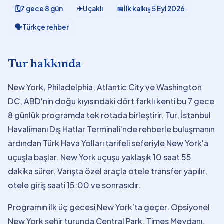
🗓
7 gece 8 gün
✈
Uçaklı
📅
İlk kalkış
5 Eyl 2026
🗣
Türkçe rehber
Tur hakkında
New York, Philadelphia, Atlantic City ve Washington
DC, ABD'nin doğu kıyısındaki dört farklı kenti bu 7 gece
8 günlük programda tek rotada birleştirir. Tur, İstanbul
Havalimanı Dış Hatlar Terminali'nde rehberle buluşmanın
ardından Türk Hava Yolları tarifeli seferiyle New York'a
uçuşla başlar. New York uçuşu yaklaşık 10 saat 55
dakika sürer. Varışta özel araçla otele transfer yapılır,
otele giriş saati 15:00 ve sonrasıdır.
Programın ilk üç gecesi New York'ta geçer. Opsiyonel
New York şehir turunda Central Park, Times Meydanı,