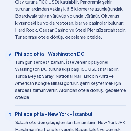
City turuna (100 USD) katılabilir. Panoramik şehir
turunun ardından yaklaşık 8,5 kilometre uzunluğundaki
Boardwalk tahta yürüyüş yolunda yürünür. Okyanus
kıyısındaki bu yolda restoran, bar ve casinolar bulunur;
Hard Rock, Caesar Casino ve Steel Pier güzergahtadır.
Tur sonrası otele dönüş, geceleme otelde.
Philadelphia - Washington DC
6
Tüm gün serbest zaman. İsteyenler opsiyonel
Washington DC turuna (kişi başı 150 USD) katılabilir.
Turda Beyaz Saray, National Mall, Lincoln Anıtı ve
Amerikan Kongre Binası görülür, şehri keşfetmek için
serbest zaman verilir. Ardından otele dönüş, geceleme
otelde.
Philadelphia - New York - İstanbul
7
Sabah otelden çıkış işlemleri tamamlanır, New York JFK
Havalimanı'na transfer yapılır. Bagaj, bilet ve gümrük