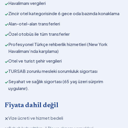
Havalimanı vergileri
✓
Zincir otel kategorisinde 6 gece oda bazında konaklama
✓
Alan-otel-alan transferleri
✓
Özel otobüs ile tüm transferler
✓
Profesyonel Türkçe rehberlik hizmetleri (New York
✓
Havalimanı’nda karşılama)
Otel ve turist şehir vergileri
✓
TURSAB zorunlu mesleki sorumluluk sigortası
✓
Seyahat ve sağlık sigortası (65 yaş üzeri sürprim
✓
uygulanır).
Fiyata dahil değil
Vize ücreti ve hizmet bedeli
✕