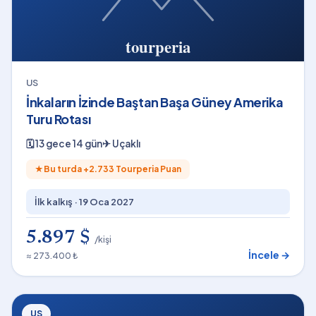
US
İnkaların İzinde Baştan Başa Güney Amerika
Turu Rotası
🗓
13 gece 14 gün
✈
Uçaklı
★
Bu turda +
2.733
Tourperia Puan
İlk kalkış ·
19 Oca 2027
5.897 $
/kişi
İncele →
≈ 273.400 ₺
US