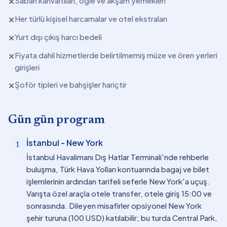
Sabah kahvaltıları, öğle ve akşam yemekleri
✕
Her türlü kişisel harcamalar ve otel ekstraları
✕
Yurt dışı çıkış harcı bedeli
✕
Fiyata dahil hizmetlerde belirtilmemiş müze ve ören yerleri
✕
girişleri
Şoför tipleri ve bahşişler hariçtir
✕
Gün gün program
İstanbul - New York
1
İstanbul Havalimanı Dış Hatlar Terminali'nde rehberle
buluşma, Türk Hava Yolları kontuarında bagaj ve bilet
işlemlerinin ardından tarifeli seferle New York'a uçuş.
Varışta özel araçla otele transfer, otele giriş 15:00 ve
sonrasında. Dileyen misafirler opsiyonel New York
şehir turuna (100 USD) katılabilir; bu turda Central Park,