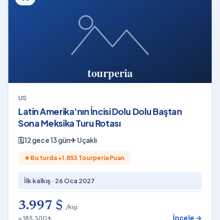
US
Latin Amerika'nın İncisi Dolu Dolu Baştan
Sona Meksika Turu Rotası
🗓
12 gece 13 gün
✈
Uçaklı
★
Bu turda +
1.853
Tourperia Puan
İlk kalkış ·
26 Oca 2027
3.997 $
/kişi
İncele →
≈ 185.300 ₺