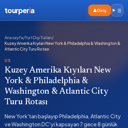
tourper
i
a
☰
👤
Giriş
Ana sayfa
/
Yurt Dışı Turları
/
Kuzey Amerika Kıyıları New York & Philadelphia & Washington &
Atlantic City Turu Rotası
US
Kuzey Amerika Kıyıları New
York & Philadelphia &
Washington & Atlantic City
Turu Rotası
New York'tan başlayıp Philadelphia, Atlantic City
ve Washington DC'yi kapsayan 7 gece 8 günlük