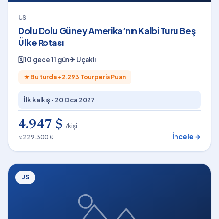
US
Dolu Dolu Güney Amerika’nın Kalbi Turu Beş
Ülke Rotası
🗓
10 gece 11 gün
✈
Uçaklı
★
Bu turda +
2.293
Tourperia Puan
İlk kalkış ·
20 Oca 2027
4.947 $
/kişi
İncele →
≈ 229.300 ₺
US