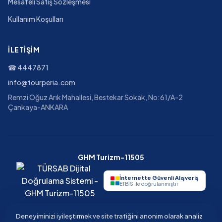
Mesafeli Satış Sözleşmesi
Kullanım Koşulları
İLETIŞIM
☎
4447871
info@tourperia.com
Remzi Oğuz Arık Mahallesi, Bestekar Sokak, No:61/A-2
Çankaya-ANKARA
GHM Turizm-11505
İnternette Güvenli Alışveriş
ETBİS ile doğrulanmıştır
Deneyiminizi iyileştirmek ve site trafiğini anonim olarak analiz