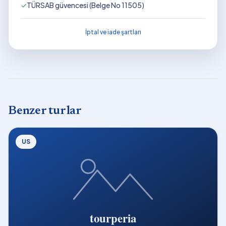
✓
TÜRSAB güvencesi (Belge No 11505)
İptal ve iade şartları
Benzer turlar
US