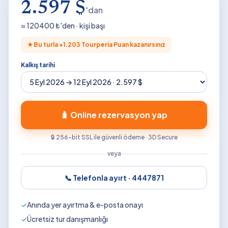
2.597 $
'dan
≈
120400
₺'den · kişi başı
★
Bu turla +
1.203
Tourperia Puan kazanırsınız
Kalkış tarihi
🧳 Online rezervasyon yap
🔒 256-bit SSL ile güvenli ödeme · 3D Secure
veya
📞 Telefonla ayırt ·
4447871
✓
Anında yer ayırtma & e-posta onayı
✓
Ücretsiz tur danışmanlığı