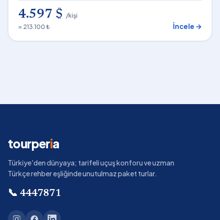
4.597 $
/kişi
İncele →
≈ 213.100 ₺
tourper
i
a
Türkiye'den dünyaya; tarifeli uçuş konforu ve uzman
Türkçe rehber eşliğinde unutulmaz paket turlar.
📞
4447871