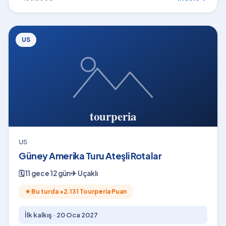
US
US
Güney Amerika Turu Ateşli Rotalar
🗓
11 gece 12 gün
✈
Uçaklı
★
Bu turda +
2.131
Tourperia Puan
İlk kalkış ·
20 Oca 2027