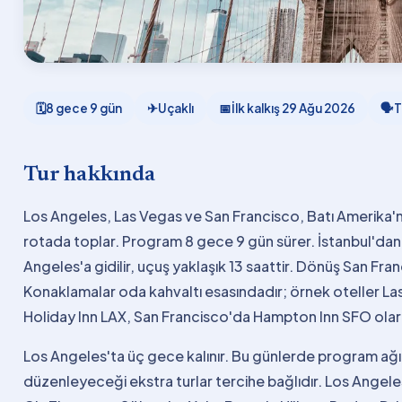
🗓
8 gece 9 gün
✈
Uçaklı
📅
İlk kalkış
29 Ağu 2026
🗣
T
Tur hakkında
Los Angeles, Las Vegas ve San Francisco, Batı Amerika'nın
rotada toplar. Program 8 gece 9 gün sürer. İstanbul'dan 
Angeles'a gidilir, uçuş yaklaşık 13 saattir. Dönüş San Franc
Konaklamalar oda kahvaltı esasındadır; örnek oteller La
Holiday Inn LAX, San Francisco'da Hampton Inn SFO olarak
Los Angeles'ta üç gece kalınır. Bu günlerde program ağı
düzenleyeceği ekstra turlar tercihe bağlıdır. Los Angel