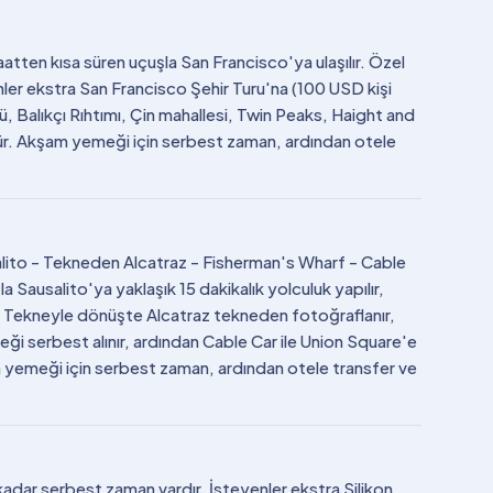
saatten kısa süren uçuşla San Francisco'ya ulaşılır. Özel
enler ekstra San Francisco Şehir Turu'na (100 USD kişi
ü, Balıkçı Rıhtımı, Çin mahallesi, Twin Peaks, Haight and
ür. Akşam yemeği için serbest zaman, ardından otele
lito - Tekneden Alcatraz - Fisherman's Wharf - Cable
a Sausalito'ya yaklaşık 15 dakikalık yolculuk yapılır,
. Tekneyle dönüşte Alcatraz tekneden fotoğraflanır,
eği serbest alınır, ardından Cable Car ile Union Square'e
şam yemeği için serbest zaman, ardından otele transfer ve
adar serbest zaman vardır. İsteyenler ekstra Silikon