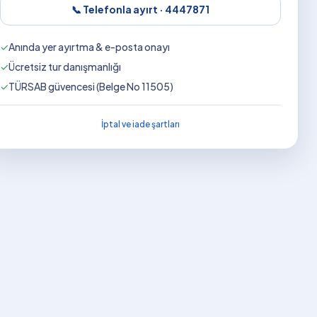
📞 Telefonla ayırt ·
4447871
✓
Anında yer ayırtma & e-posta onayı
✓
Ücretsiz tur danışmanlığı
✓
TÜRSAB güvencesi (Belge No 11505)
İptal ve iade şartları