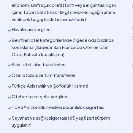
ekonomi sınıfı uçak bileti (1 sırt veya el çantası uçak
içine, 1 adet valiz (max 18kg) check-in uçağın altına
verilecek bagaj hakki bulunmaktadır)
Havalimanı vergileri
✓
Belirtilen otel kategorilerinde 7 gece oda bazında
✓
konaklama (Sadece San Francisco Oteline özel
Oda+Kahvaltı konaklama)
Alan-otel-alan transferleri
✓
Özel otobüs ile tüm transferler
✓
Türkçe Asistanlık ve Şöförlük Hizmeti
✓
Otel ve turist şehir vergileri
✓
TURSAB zorunlu mesleki sorumluluk sigortası
✓
Seyahat ve sağlık sigortası (65 yaş üzeri sürprim
✓
uygulanır)