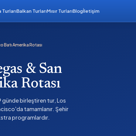
 Turları
Balkan Turları
Mısır Turları
Blog
İletişim
co Batı Amerika Rotası
egas & San
ika Rotası
 günde birleştiren tur, Los
ncisco'da tamamlanır. Şehir
kstra programlardır.