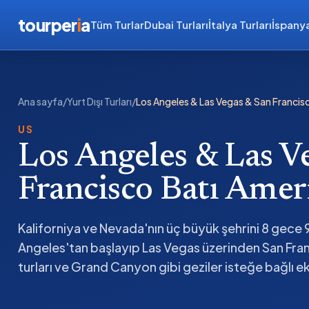
tourper
i
a
Tüm Turlar
Dubai Turları
İtalya Turları
İspanya
Ana sayfa
/
Yurt Dışı Turları
/
Los Angeles & Las Vegas & San Francis
US
Los Angeles & Las V
Francisco Batı Amer
Kaliforniya ve Nevada'nın üç büyük şehrini 8 gece 9
Angeles'tan başlayıp Las Vegas üzerinden San Fra
turları ve Grand Canyon gibi geziler isteğe bağlı e