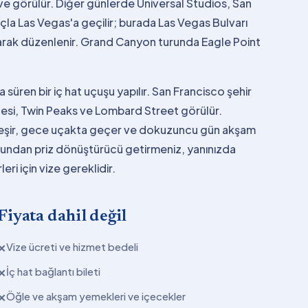
ive görülür. Diğer günlerde Universal Studios, San
çla Las Vegas'a geçilir; burada Las Vegas Bulvarı
arak düzenlenir. Grand Canyon turunda Eagle Point
 süren bir iç hat uçuşu yapılır. San Francisco şehir
lesi, Twin Peaks ve Lombard Street görülür.
kleşir, gece uçakta geçer ve dokuzuncu gün akşam
duğundan priz dönüştürücü getirmeniz, yanınızda
ri için vize gereklidir.
Fiyata dahil değil
Vize ücreti ve hizmet bedeli
✕
İç hat bağlantı bileti
✕
Öğle ve akşam yemekleri ve içecekler
✕