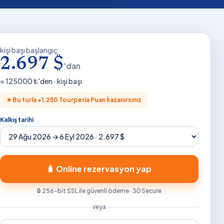
kişi başı başlangıç
2.697 $
'dan
≈
125000
₺'den · kişi başı
★
Bu turla +
1.250
Tourperia Puan kazanırsınız
Kalkış tarihi
🧳 Online rezervasyon yap
🔒 256-bit SSL ile güvenli ödeme · 3D Secure
veya