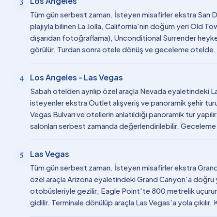
Los Angeles
3
Tüm gün serbest zaman. İsteyen misafirler ekstra San Die
plajıyla bilinen La Jolla, California'nın doğum yeri Old 
dışarıdan fotoğraflama), Unconditional Surrender heyke
görülür. Turdan sonra otele dönüş ve geceleme otelde.
Los Angeles - Las Vegas
4
Sabah otelden ayrılıp özel araçla Nevada eyaletindeki La
isteyenler ekstra Outlet alışveriş ve panoramik şehir turun
Vegas Bulvarı ve otellerin anlatıldığı panoramik tur yapıl
salonları serbest zamanda değerlendirilebilir. Geceleme
Las Vegas
5
Tüm gün serbest zaman. İsteyen misafirler ekstra Grand 
özel araçla Arizona eyaletindeki Grand Canyon'a doğru ya
otobüsleriyle gezilir; Eagle Point'te 800 metrelik uçur
gidilir. Terminale dönülüp araçla Las Vegas'a yola çıkılır