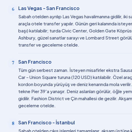
Las Vegas - San Francisco
6
Sabah otelden ayrılıp Las Vegas havalimanına gidilir, iki 
araçla otele transfer yapılır. Günün geri kalanında istey
başı) katılabilir; turda Civic Center, Golden Gate Köprüs
Ashbury, güzel sanatlar sarayı ve Lombard Street görül
transfer ve geceleme otelde.
San Francisco
7
Tüm gün serbest zaman. İsteyen misafirler ekstra Sausa
Car - Union Square turuna (120 USD) katılabilir. Özel araçl
kordon boyunda yürüyüş ve deniz kenarında mola verilir
tekne Pier 39'a yanaşır. Deniz aslanları görülür, öğle yem
gidilir. Fashion District ve Çin mahallesi de gezilir. Ak
geceleme otelde.
San Francisco - İstanbul
8
Sabah otelden çıkış işlemleri tamamlanır, akşam üstüne k