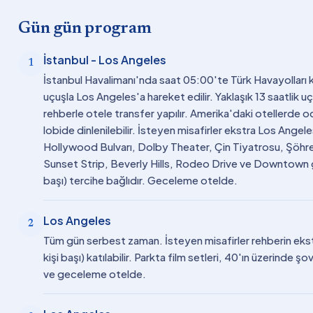
Gün gün program
İstanbul - Los Angeles
1
İstanbul Havalimanı'nda saat 05:00'te Türk Havayolları 
uçuşla Los Angeles'a hareket edilir. Yaklaşık 13 saatlik uç
rehberle otele transfer yapılır. Amerika'daki otellerde od
lobide dinlenilebilir. İsteyen misafirler ekstra Los Angeles
Hollywood Bulvarı, Dolby Theater, Çin Tiyatrosu, Şöhre
Sunset Strip, Beverly Hills, Rodeo Drive ve Downtown g
başı) tercihe bağlıdır. Geceleme otelde.
Los Angeles
2
Tüm gün serbest zaman. İsteyen misafirler rehberin ek
kişi başı) katılabilir. Parkta film setleri, 40'ın üzerinde 
ve geceleme otelde.