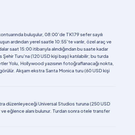
kontuarında buluşulur, 08:00'de TK179 sefer sayılı
uşun ardından yerel saatle 10:55'te varılır, özel araç ve
alar saat 15:00 itibarıyla alındığından bu saate kadar
 Şehir Turu'na (120 USD kişi başı) katılabilir; bu turda
tler Yolu, Hollywood yazısının fotoğraflanacağı nokta,
örülür. Akşam ekstra Santa Monica turu (60 USD kişi
stra düzenleyeceği Universal Studios turuna (250 USD
şov ve eğlence alanı bulunur. Turdan sonra otele transfer