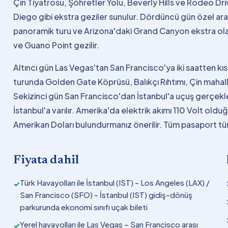
Çin Tiyatrosu, Şöhretler Yolu, Beverly Hills ve Rodeo Dr
Diego gibi ekstra geziler sunulur. Dördüncü gün özel ara
panoramik turu ve Arizona'daki Grand Canyon ekstra ol
ve Guano Point gezilir.
Altıncı gün Las Vegas'tan San Francisco'ya iki saatten kısa
turunda Golden Gate Köprüsü, Balıkçı Rıhtımı, Çin mahal
Sekizinci gün San Francisco'dan İstanbul'a uçuş gerçe
İstanbul'a varılır. Amerika'da elektrik akımı 110 Volt ol
Amerikan Doları bulundurmanız önerilir. Tüm pasaport türle
Fiyata dahil
Türk Havayolları ile İstanbul (IST) - Los Angeles (LAX) /
✓
San Francisco (SFO) - İstanbul (IST) gidiş-dönüş
parkurunda ekonomi sınıfı uçak bileti
Yerel havayolları ile Las Vegas – San Francisco arası
✓