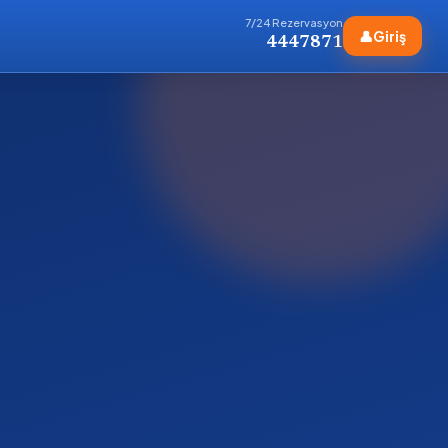
7/24 Rezervasyon
👤
Giriş
4447871