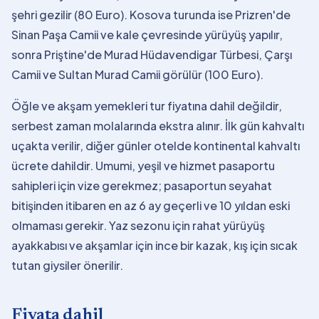
şehri gezilir (80 Euro). Kosova turunda ise Prizren'de
Sinan Paşa Camii ve kale çevresinde yürüyüş yapılır,
sonra Priştine'de Murad Hüdavendigar Türbesi, Çarşı
Camii ve Sultan Murad Camii görülür (100 Euro).
Öğle ve akşam yemekleri tur fiyatına dahil değildir,
serbest zaman molalarında ekstra alınır. İlk gün kahvaltı
uçakta verilir, diğer günler otelde kontinental kahvaltı
ücrete dahildir. Umumi, yeşil ve hizmet pasaportu
sahipleri için vize gerekmez; pasaportun seyahat
bitişinden itibaren en az 6 ay geçerli ve 10 yıldan eski
olmaması gerekir. Yaz sezonu için rahat yürüyüş
ayakkabısı ve akşamlar için ince bir kazak, kış için sıcak
tutan giysiler önerilir.
Fiyata dahil