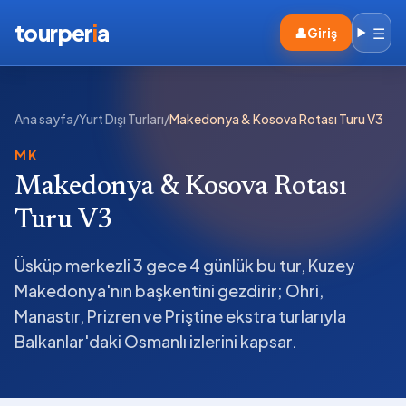
tourper
i
a
☰
👤
Giriş
Ana sayfa
/
Yurt Dışı Turları
/
Makedonya & Kosova Rotası Turu V3
MK
Makedonya & Kosova Rotası
Turu V3
Üsküp merkezli 3 gece 4 günlük bu tur, Kuzey
Makedonya'nın başkentini gezdirir; Ohri,
Manastır, Prizren ve Priştine ekstra turlarıyla
Balkanlar'daki Osmanlı izlerini kapsar.