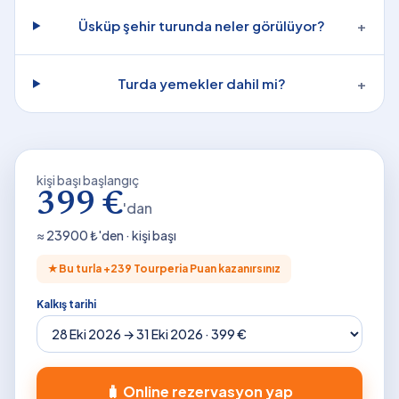
Üsküp şehir turunda neler görülüyor?
+
Turda yemekler dahil mi?
+
kişi başı başlangıç
399 €
'dan
≈
23900
₺'den · kişi başı
★
Bu turla +
239
Tourperia Puan kazanırsınız
Kalkış tarihi
🧳 Online rezervasyon yap