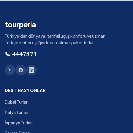
tourper
i
a
Türkiye'den dünyaya; tarifeli uçuş konforu ve uzman
Türkçe rehber eşliğinde unutulmaz paket turlar.
📞
4447871
DESTINASYONLAR
Dubai Turları
İtalya Turları
İspanya Turları