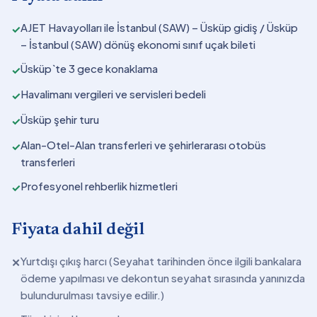
AJET Havayolları ile İstanbul (SAW) – Üsküp gidiş / Üsküp
✓
– İstanbul (SAW) dönüş ekonomi sınıf uçak bileti
Üsküp`te 3 gece konaklama
✓
Havalimanı vergileri ve servisleri bedeli
✓
Üsküp şehir turu
✓
Alan-Otel-Alan transferleri ve şehirlerarası otobüs
✓
transferleri
Profesyonel rehberlik hizmetleri
✓
Fiyata dahil değil
Yurtdışı çıkış harcı (Seyahat tarihinden önce ilgili bankalara
✕
ödeme yapılması ve dekontun seyahat sırasında yanınızda
bulundurulması tavsiye edilir.)