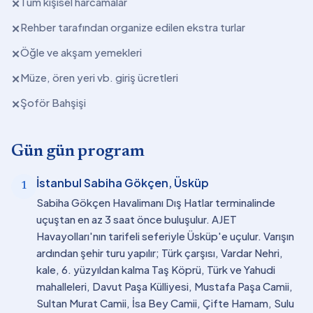
Tüm kişisel harcamalar
✕
Rehber tarafından organize edilen ekstra turlar
✕
Öğle ve akşam yemekleri
✕
Müze, ören yeri vb. giriş ücretleri
✕
Şoför Bahşişi
✕
Gün gün program
İstanbul Sabiha Gökçen, Üsküp
1
Sabiha Gökçen Havalimanı Dış Hatlar terminalinde
uçuştan en az 3 saat önce buluşulur. AJET
Havayolları'nın tarifeli seferiyle Üsküp'e uçulur. Varışın
ardından şehir turu yapılır; Türk çarşısı, Vardar Nehri,
kale, 6. yüzyıldan kalma Taş Köprü, Türk ve Yahudi
mahalleleri, Davut Paşa Külliyesi, Mustafa Paşa Camii,
Sultan Murat Camii, İsa Bey Camii, Çifte Hamam, Sulu