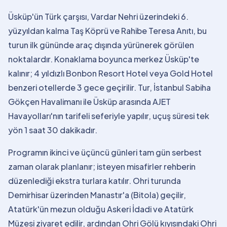
Üsküp'ün Türk çarşısı, Vardar Nehri üzerindeki 6.
yüzyıldan kalma Taş Köprü ve Rahibe Teresa Anıtı, bu
turun ilk gününde araç dışında yürünerek görülen
noktalardır. Konaklama boyunca merkez Üsküp'te
kalınır; 4 yıldızlı Bonbon Resort Hotel veya Gold Hotel
benzeri otellerde 3 gece geçirilir. Tur, İstanbul Sabiha
Gökçen Havalimanı ile Üsküp arasında AJET
Havayolları'nın tarifeli seferiyle yapılır, uçuş süresi tek
yön 1 saat 30 dakikadır.
Programın ikinci ve üçüncü günleri tam gün serbest
zaman olarak planlanır; isteyen misafirler rehberin
düzenlediği ekstra turlara katılır. Ohri turunda
Demirhisar üzerinden Manastır'a (Bitola) geçilir,
Atatürk'ün mezun olduğu Askeri İdadi ve Atatürk
Müzesi ziyaret edilir, ardından Ohri Gölü kıyısındaki Ohri