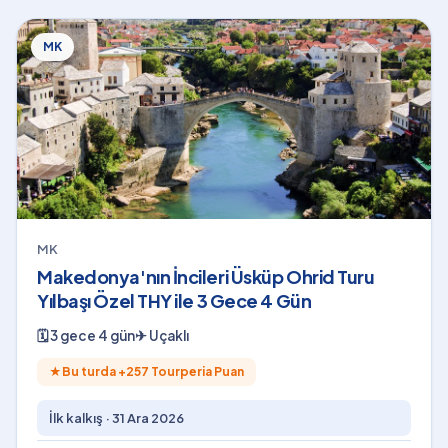
MK
MK
Makedonya'nın İncileri Üsküp Ohrid Turu
Yılbaşı Özel THY ile 3 Gece 4 Gün
🗓
3 gece 4 gün
✈
Uçaklı
★
Bu turda +
257
Tourperia Puan
İlk kalkış ·
31 Ara 2026