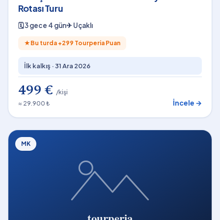
Rotası Turu
🗓
3 gece 4 gün
✈
Uçaklı
★
Bu turda +
299
Tourperia Puan
İlk kalkış ·
31 Ara 2026
499 €
/kişi
İncele →
≈ 29.900 ₺
MK