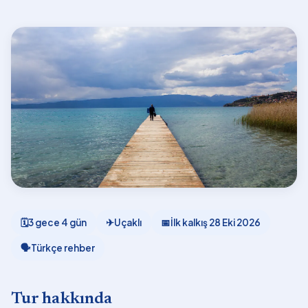
🗓
3 gece 4 gün
✈
Uçaklı
📅
İlk kalkış
28 Eki 2026
🗣
Türkçe rehber
Tur hakkında