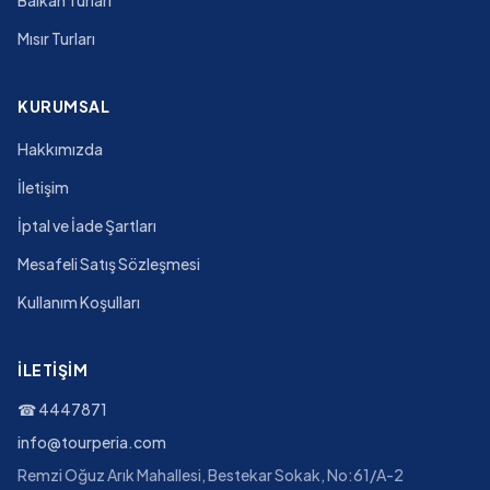
Balkan Turları
Mısır Turları
KURUMSAL
Hakkımızda
İletişim
İptal ve İade Şartları
Mesafeli Satış Sözleşmesi
Kullanım Koşulları
İLETIŞIM
☎
4447871
info@tourperia.com
Remzi Oğuz Arık Mahallesi, Bestekar Sokak, No:61/A-2