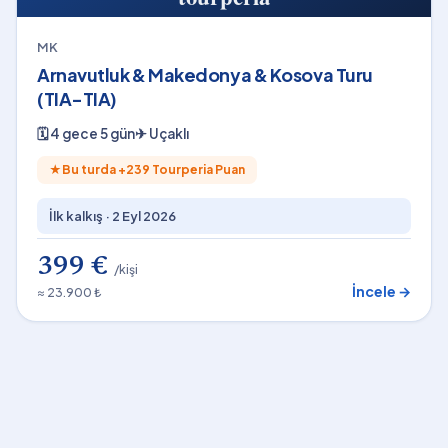
MK
Arnavutluk & Makedonya & Kosova Turu
(TIA-TIA)
🗓
4 gece 5 gün
✈
Uçaklı
★
Bu turda +
239
Tourperia Puan
İlk kalkış ·
2 Eyl 2026
399 €
/kişi
İncele →
≈ 23.900 ₺