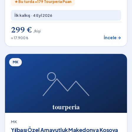
★
Bu turda +
179
Tourperia Puan
İlk kalkış ·
4 Eyl 2026
299 €
/kişi
İncele →
≈ 17.900 ₺
MK
MK
Yılbaşı Özel Arnavutluk Makedonya Kosova