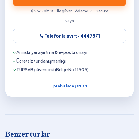
🔒 256-bit SSL ile güvenli ödeme · 3D Secure
veya
📞 Telefonla ayırt ·
4447871
✓
Anında yer ayırtma & e-posta onayı
✓
Ücretsiz tur danışmanlığı
✓
TÜRSAB güvencesi (Belge No 11505)
İptal ve iade şartları
Benzer turlar