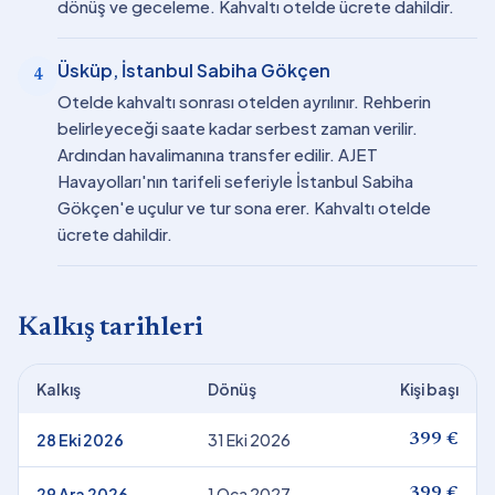
dönüş ve geceleme. Kahvaltı otelde ücrete dahildir.
Üsküp, İstanbul Sabiha Gökçen
4
Otelde kahvaltı sonrası otelden ayrılınır. Rehberin
belirleyeceği saate kadar serbest zaman verilir.
Ardından havalimanına transfer edilir. AJET
Havayolları'nın tarifeli seferiyle İstanbul Sabiha
Gökçen'e uçulur ve tur sona erer. Kahvaltı otelde
ücrete dahildir.
Kalkış tarihleri
Kalkış
Dönüş
Kişi başı
28 Eki 2026
31 Eki 2026
399 €
29 Ara 2026
1 Oca 2027
399 €