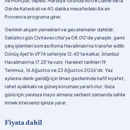
ve Montjuic tepesi; Marsilya turunda Notre Dame de la
Garde Katedrali ve 40 dakika mesafedeki Aix en
Provence programa girer.
Geminin akşam yemekleri ve gecelemeler dahildir.
Sekizinci gün Civitavecchia'ya 08.00'de yanaşılır, gemi
çıkış işlemleri sonrası Roma Havalimanı'na transfer edilir.
Dönüş Ajet'in VF74 seferiyle 12.45'te kalkar, İstanbul
Havalimanı'na 17.25'te varır. Hareket tarihleri 19
Temmuz, 16 Ağustos ve 23 Ağustos 2026'dır. Yaz
aylarına denk geldiği için liman gezilerinde hafif kıyafet,
rahat ayakkabı ve güneş koruması yararlı olur; Ibiza
günü için yanınıza mayo almanız serbest zamanda sahile
inmek isterseniz işinize yarar.
Fiyata dahil