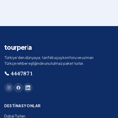
tourper
i
a
Türkiye'den dünyaya; tarifeli uçuş konforu ve uzman
Türkçe rehber eşliğinde unutulmaz paket turlar.
📞
4447871
DESTINASYONLAR
Dubai Turları