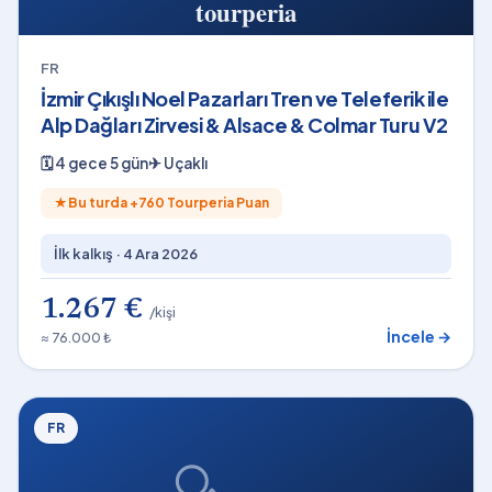
FR
İzmir Çıkışlı Noel Pazarları Tren ve Teleferik ile
Alp Dağları Zirvesi & Alsace & Colmar Turu V2
🗓
4 gece 5 gün
✈
Uçaklı
★
Bu turda +
760
Tourperia Puan
İlk kalkış ·
4 Ara 2026
1.267 €
/kişi
İncele →
≈ 76.000 ₺
FR