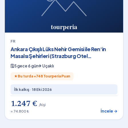
FR
Ankara Çıkışlı Lüks Nehir Gemisi ile Ren'in
Masalsı Şehirleri (Strazburg Otel
Konaklamalı)
🗓
5 gece 6 gün
✈
Uçaklı
★
Bu turda +
748
Tourperia Puan
İlk kalkış ·
18 Eki 2026
1.247 €
/kişi
İncele →
≈ 74.800 ₺