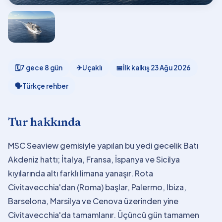
🗓
7 gece 8 gün
✈
Uçaklı
📅
İlk kalkış
23 Ağu 2026
🗣
Türkçe rehber
Tur hakkında
MSC Seaview gemisiyle yapılan bu yedi gecelik Batı
Akdeniz hattı; İtalya, Fransa, İspanya ve Sicilya
kıyılarında altı farklı limana yanaşır. Rota
Civitavecchia'dan (Roma) başlar, Palermo, Ibiza,
Barselona, Marsilya ve Cenova üzerinden yine
Civitavecchia'da tamamlanır. Üçüncü gün tamamen