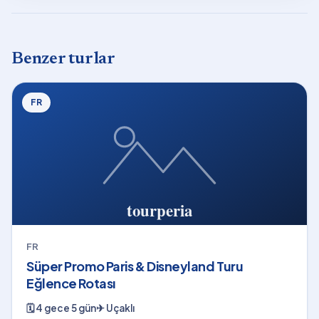
Benzer turlar
FR
FR
Süper Promo Paris & Disneyland Turu
Eğlence Rotası
🗓
4 gece 5 gün
✈
Uçaklı