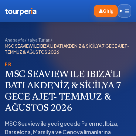
tourper
i
a
☰
👤
Giriş
Ana sayfa
/
İtalya Turları
/
MSC SEAVIEW ILE IBIZA’LI BATI AKDENİZ & SİCİLYA 7 GECE AJET-
TEMMUZ & AĞUSTOS 2026
FR
MSC SEAVIEW ILE IBIZA’LI
BATI AKDENİZ & SİCİLYA 7
GECE AJET- TEMMUZ &
AĞUSTOS 2026
MSC Seaview ile yedi gecede Palermo, Ibiza,
Barselona, Marsilya ve Cenova limanlarına