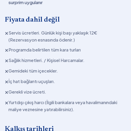
surprim uygulanır
Fiyata dahil değil
Servis ücretleri. Günlük kişi başı yaklaşık 12€
✕
(Rezervasyon esnasında ödenir.)
Programda belirtilen tüm kara turları
✕
Sağlık hizmetleri. / Kişisel Harcamalar.
✕
Gemideki tüm içecekler.
✕
İç hat bağlantı uçuşları.
✕
Gerekli vize ücreti.
✕
Yurtdışı çıkış harcı (İlgili bankalara veya havalimanındaki
✕
maliye veznesine yatırabilirsiniz).
Kalkış tarihleri