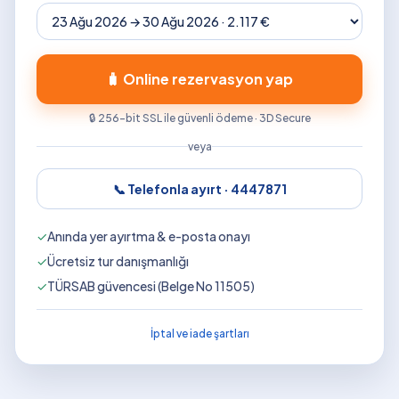
🧳 Online rezervasyon yap
🔒 256-bit SSL ile güvenli ödeme · 3D Secure
veya
📞 Telefonla ayırt ·
4447871
✓
Anında yer ayırtma & e-posta onayı
✓
Ücretsiz tur danışmanlığı
✓
TÜRSAB güvencesi (Belge No 11505)
İptal ve iade şartları