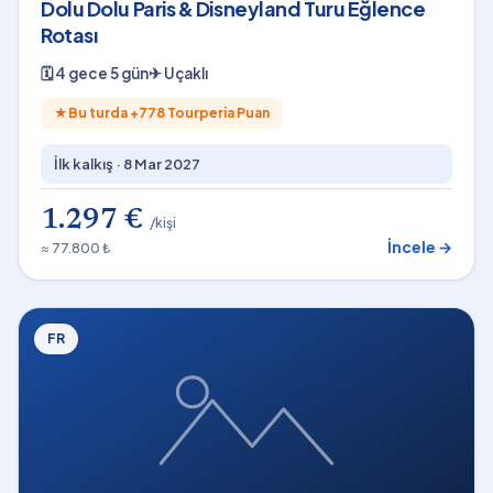
Dolu Dolu Paris & Disneyland Turu Eğlence
Rotası
🗓
4 gece 5 gün
✈
Uçaklı
★
Bu turda +
778
Tourperia Puan
İlk kalkış ·
8 Mar 2027
1.297 €
/kişi
İncele →
≈ 77.800 ₺
FR