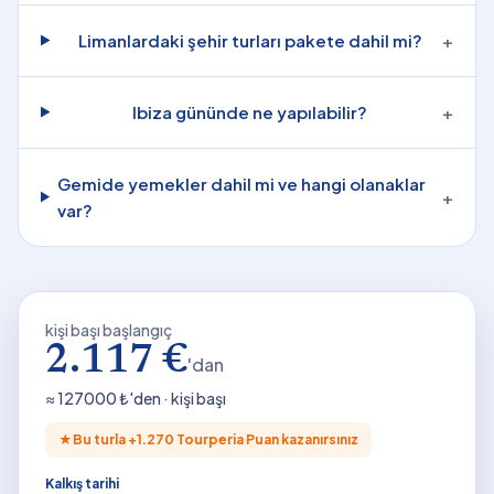
Limanlardaki şehir turları pakete dahil mi?
+
Ibiza gününde ne yapılabilir?
+
Gemide yemekler dahil mi ve hangi olanaklar
+
var?
kişi başı başlangıç
2.117 €
'dan
≈
127000
₺'den · kişi başı
★
Bu turla +
1.270
Tourperia Puan kazanırsınız
Kalkış tarihi