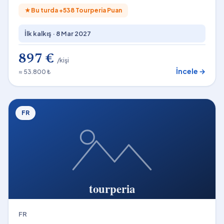
★
Bu turda +
538
Tourperia Puan
İlk kalkış ·
8 Mar 2027
897 €
/kişi
İncele →
≈ 53.800 ₺
FR
FR