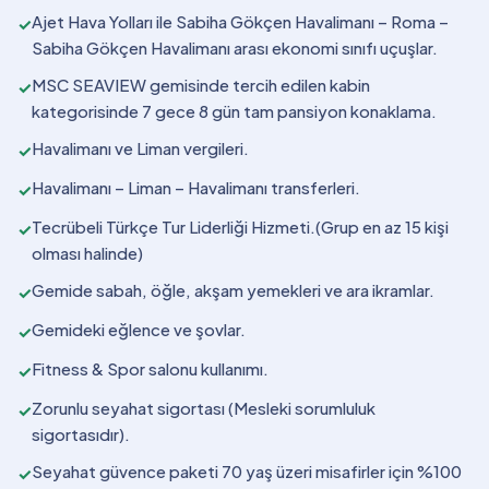
Ajet Hava Yolları ile Sabiha Gökçen Havalimanı – Roma –
✓
Sabiha Gökçen Havalimanı arası ekonomi sınıfı uçuşlar.
MSC SEAVIEW gemisinde tercih edilen kabin
✓
kategorisinde 7 gece 8 gün tam pansiyon konaklama.
Havalimanı ve Liman vergileri.
✓
Havalimanı – Liman – Havalimanı transferleri.
✓
Tecrübeli Türkçe Tur Liderliği Hizmeti.(Grup en az 15 kişi
✓
olması halinde)
Gemide sabah, öğle, akşam yemekleri ve ara ikramlar.
✓
Gemideki eğlence ve şovlar.
✓
Fitness & Spor salonu kullanımı.
✓
Zorunlu seyahat sigortası (Mesleki sorumluluk
✓
sigortasıdır).
Seyahat güvence paketi 70 yaş üzeri misafirler için %100
✓