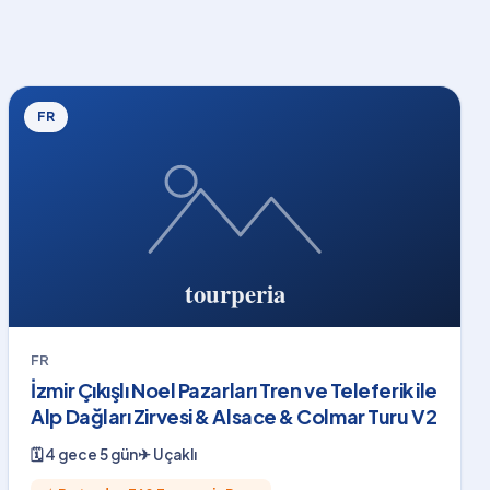
FR
FR
İzmir Çıkışlı Noel Pazarları Tren ve Teleferik ile
Alp Dağları Zirvesi & Alsace & Colmar Turu V2
🗓
4 gece 5 gün
✈
Uçaklı