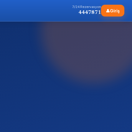
7/24 Rezervasyon
👤
Giriş
4447871