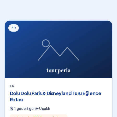
FR
FR
Dolu Dolu Paris & Disneyland Turu Eğlence
Rotası
🗓
4 gece 5 gün
✈
Uçaklı