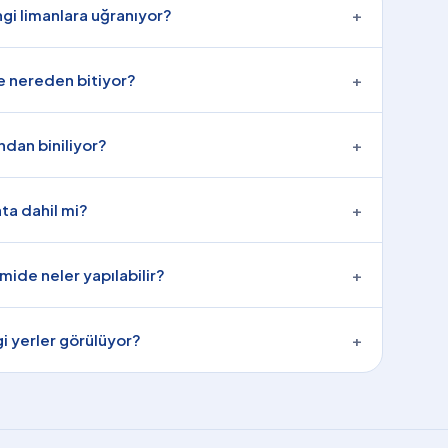
gi limanlara uğranıyor?
+
e nereden bitiyor?
+
dan biniliyor?
+
ata dahil mi?
+
ide neler yapılabilir?
+
i yerler görülüyor?
+