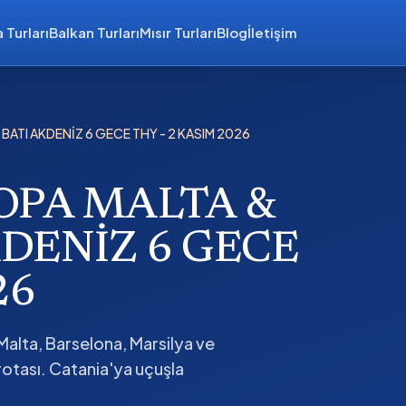
 Turları
Balkan Turları
Mısır Turları
Blog
İletişim
BATI AKDENİZ 6 GECE THY - 2 KASIM 2026
OPA MALTA &
KDENİZ 6 GECE
26
alta, Barselona, Marsilya ve
otası. Catania'ya uçuşla