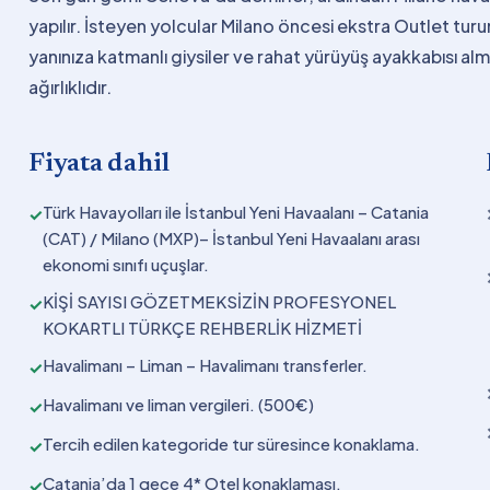
yapılır. İsteyen yolcular Milano öncesi ekstra Outlet turun
yanınıza katmanlı giysiler ve rahat yürüyüş ayakkabısı alma
ağırlıklıdır.
Fiyata dahil
Türk Havayolları ile İstanbul Yeni Havaalanı – Catania
✓
(CAT) / Milano (MXP)– İstanbul Yeni Havaalanı arası
ekonomi sınıfı uçuşlar.
KİŞİ SAYISI GÖZETMEKSİZİN PROFESYONEL
✓
KOKARTLI TÜRKÇE REHBERLİK HİZMETİ
Havalimanı – Liman – Havalimanı transferler.
✓
Havalimanı ve liman vergileri. (500€)
✓
Tercih edilen kategoride tur süresince konaklama.
✓
Catania’da 1 gece 4* Otel konaklaması.
✓