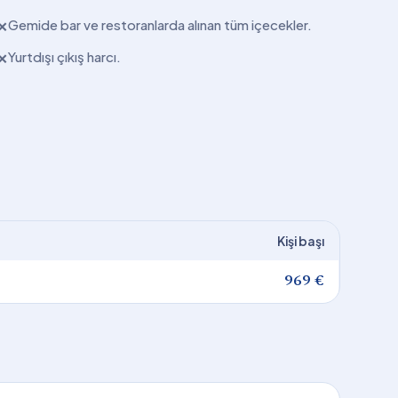
Gemide bar ve restoranlarda alınan tüm içecekler.
✕
Yurtdışı çıkış harcı.
✕
Kişi başı
969 €