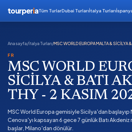
tourper
i
a
Tüm Turlar
Dubai Turları
İtalya Turları
İspanya
Ana sayfa
/
İtalya Turları
/
MSC WORLD EUROPA MALTA & SİCİLYA & 
FR
MSC WORLD EUR
SİCİLYA & BATI A
THY - 2 KASIM 20
MSC World Europa gemisiyle Sicilya'dan başlayıp M
Cenova'yı kapsayan 6 gece 7 günlük Batı Akdeniz r
başlar, Milano'dan dönülür.