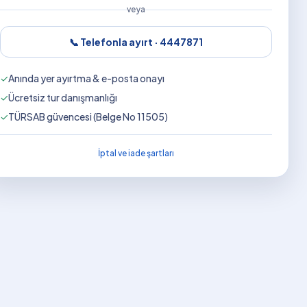
veya
📞 Telefonla ayırt ·
4447871
✓
Anında yer ayırtma & e-posta onayı
✓
Ücretsiz tur danışmanlığı
✓
TÜRSAB güvencesi (Belge No 11505)
İptal ve iade şartları