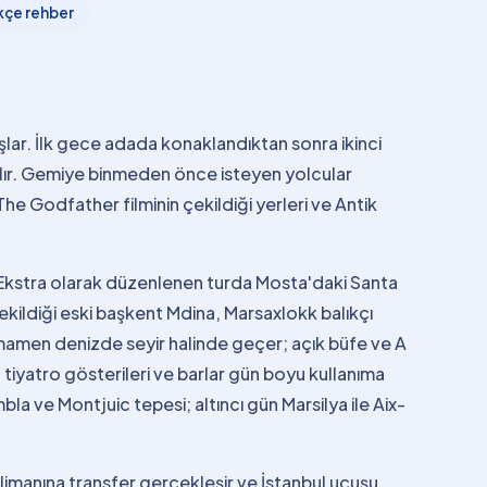
kçe rehber
aşlar. İlk gece adada konaklandıktan sonra ikinci
lır. Gemiye binmeden önce isteyen yolcular
e Godfather filminin çekildiği yerleri ve Antik
 Ekstra olarak düzenlenen turda Mosta'daki Santa
ekildiği eski başkent Mdina, Marsaxlokk balıkçı
tamamen denizde seyir halinde geçer; açık büfe ve A
iyatro gösterileri ve barlar gün boyu kullanıma
la ve Montjuic tepesi; altıncı gün Marsilya ile Aix-
imanına transfer gerçekleşir ve İstanbul uçuşu