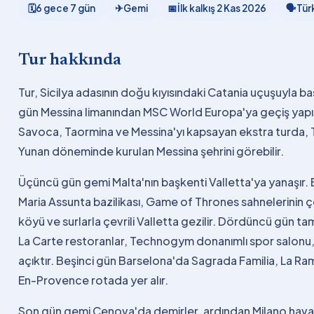
🗓
6 gece 7 gün
✈
Gemi
📅
İlk kalkış
2 Kas 2026
🗣
Tür
Tur hakkında
Tur, Sicilya adasının doğu kıyısındaki Catania uçuşuyla b
gün Messina limanından MSC World Europa'ya geçiş yapı
Savoca, Taormina ve Messina'yı kapsayan ekstra turda, Th
Yunan döneminde kurulan Messina şehrini görebilir.
Üçüncü gün gemi Malta'nın başkenti Valletta'ya yanaşır.
Maria Assunta bazilikası, Game of Thrones sahnelerinin ç
köyü ve surlarla çevrili Valletta gezilir. Dördüncü gün 
La Carte restoranlar, Technogym donanımlı spor salonu, t
açıktır. Beşinci gün Barselona'da Sagrada Familia, La Ramb
En-Provence rotada yer alır.
Son gün gemi Cenova'da demirler, ardından Milano haval