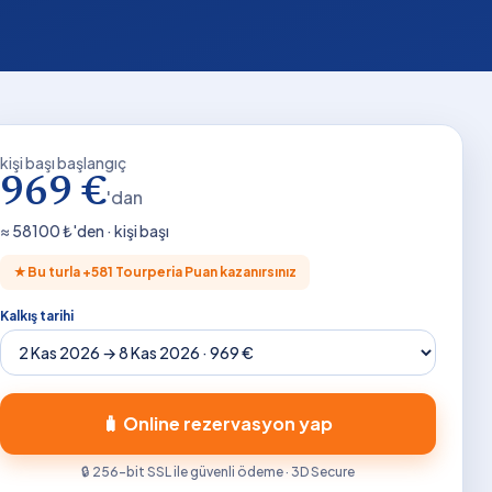
kişi başı başlangıç
969 €
'dan
≈
58100
₺'den · kişi başı
★
Bu turla +
581
Tourperia Puan kazanırsınız
Kalkış tarihi
🧳 Online rezervasyon yap
🔒 256-bit SSL ile güvenli ödeme · 3D Secure