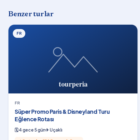
Benzer turlar
FR
FR
Süper Promo Paris & Disneyland Turu
Eğlence Rotası
🗓
4 gece 5 gün
✈
Uçaklı