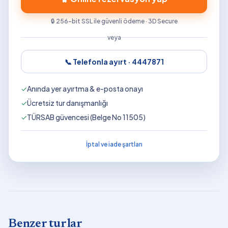
🔒 256-bit SSL ile güvenli ödeme · 3D Secure
veya
📞 Telefonla ayırt ·
4447871
✓
Anında yer ayırtma & e-posta onayı
✓
Ücretsiz tur danışmanlığı
✓
TÜRSAB güvencesi (Belge No 11505)
İptal ve iade şartları
Benzer turlar