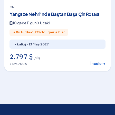
CN
Yangtze Nehri’nde Baştan Başa Çin Rotası
🗓
10 gece 11 gün
✈
Uçaklı
★
Bu turda +
1.296
Tourperia Puan
İlk kalkış ·
13 May 2027
2.797 $
/kişi
İncele →
≈ 129.700 ₺