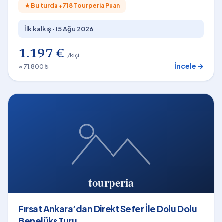
★
Bu turda +
718
Tourperia Puan
İlk kalkış ·
15 Ağu 2026
1.197 €
/kişi
İncele →
≈ 71.800 ₺
Fırsat Ankara’dan Direkt Sefer İle Dolu Dolu
Benelüks Turu