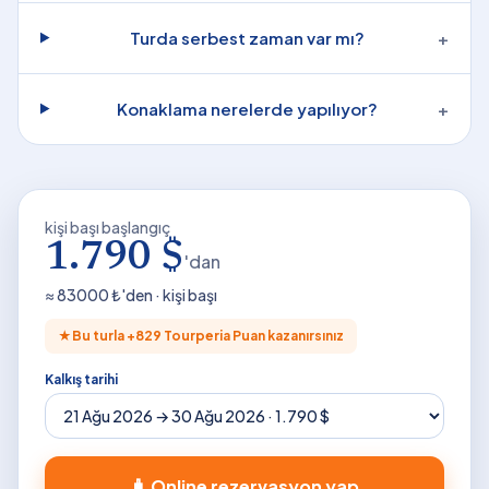
Turda serbest zaman var mı?
+
Konaklama nerelerde yapılıyor?
+
kişi başı başlangıç
1.790 $
'dan
≈
83000
₺'den · kişi başı
★
Bu turla +
829
Tourperia Puan kazanırsınız
Kalkış tarihi
🧳 Online rezervasyon yap