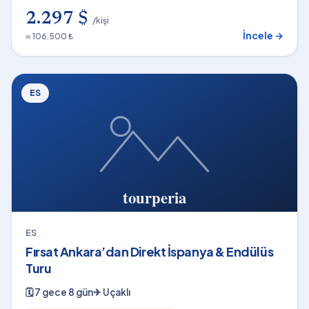
2.297 $
/kişi
İncele →
≈ 106.500 ₺
ES
ES
Fırsat Ankara’dan Direkt İspanya & Endülüs
Turu
🗓
7 gece 8 gün
✈
Uçaklı