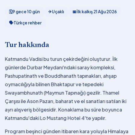
🗓
9 gece 10 gün
✈
Uçaklı
📅
İlk kalkış
21 Ağu 2026
🗣
Türkçe rehber
Tur hakkında
Katmandu Vadisi bu turun çekirdeğini oluşturur. İlk
günlerde Durbar Meydanı'ndaki saray kompleksi,
Pashupatinath ve Bouddhanath tapınakları, ahşap
oymacılığıyla bilinen Bhaktapur ve tepedeki
Swayambhunath (Maymun Tapınağı) gezilir. Thamel
Çarşısı ile Ason Pazarı, baharat ve el sanatları satılan iki
ayrı alışveriş bölgesidir. Konaklama bu süre boyunca
Katmandu'daki Lo Mustang Hotel 4'te yapılır.
Program beşinci günden itibaren kara yoluyla Himalaya