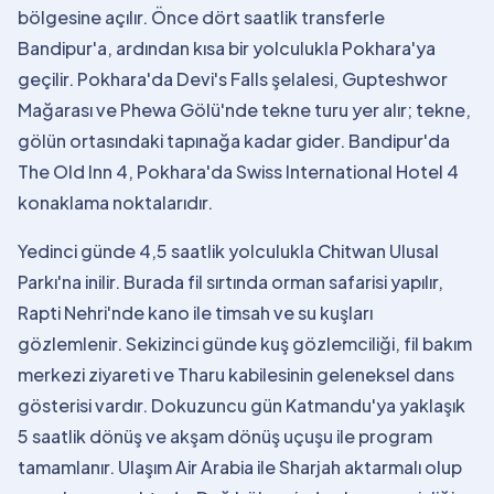
bölgesine açılır. Önce dört saatlik transferle
Bandipur'a, ardından kısa bir yolculukla Pokhara'ya
geçilir. Pokhara'da Devi's Falls şelalesi, Gupteshwor
Mağarası ve Phewa Gölü'nde tekne turu yer alır; tekne,
gölün ortasındaki tapınağa kadar gider. Bandipur'da
The Old Inn 4, Pokhara'da Swiss International Hotel 4
konaklama noktalarıdır.
Yedinci günde 4,5 saatlik yolculukla Chitwan Ulusal
Parkı'na inilir. Burada fil sırtında orman safarisi yapılır,
Rapti Nehri'nde kano ile timsah ve su kuşları
gözlemlenir. Sekizinci günde kuş gözlemciliği, fil bakım
merkezi ziyareti ve Tharu kabilesinin geleneksel dans
gösterisi vardır. Dokuzuncu gün Katmandu'ya yaklaşık
5 saatlik dönüş ve akşam dönüş uçuşu ile program
tamamlanır. Ulaşım Air Arabia ile Sharjah aktarmalı olup