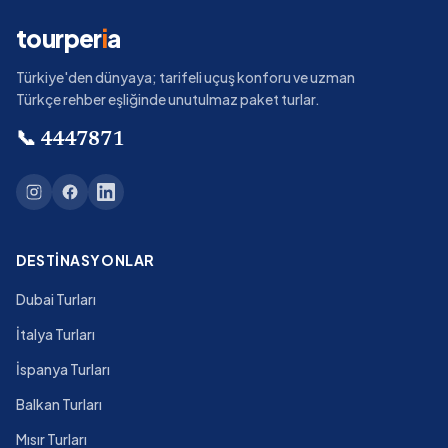
tourper
i
a
Türkiye'den dünyaya; tarifeli uçuş konforu ve uzman
Türkçe rehber eşliğinde unutulmaz paket turlar.
📞
4447871
DESTINASYONLAR
Dubai Turları
İtalya Turları
İspanya Turları
Balkan Turları
Mısır Turları