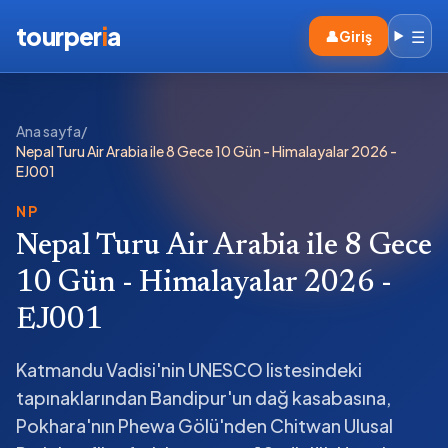
tourper
i
a
☰
👤
Giriş
Ana sayfa
/
Nepal Turu Air Arabia ile 8 Gece 10 Gün - Himalayalar 2026 -
EJ001
NP
Nepal Turu Air Arabia ile 8 Gece
10 Gün - Himalayalar 2026 -
EJ001
Katmandu Vadisi'nin UNESCO listesindeki
tapınaklarından Bandipur'un dağ kasabasına,
Pokhara'nın Phewa Gölü'nden Chitwan Ulusal