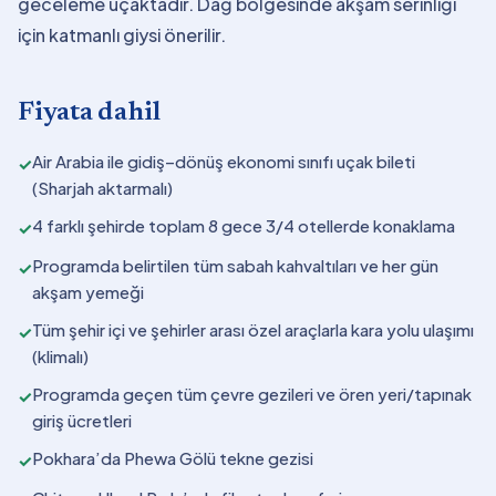
geceleme uçaktadır. Dağ bölgesinde akşam serinliği
için katmanlı giysi önerilir.
Fiyata dahil
Air Arabia ile gidiş–dönüş ekonomi sınıfı uçak bileti
✓
(Sharjah aktarmalı)
4 farklı şehirde toplam 8 gece 3/4 otellerde konaklama
✓
Programda belirtilen tüm sabah kahvaltıları ve her gün
✓
akşam yemeği
Tüm şehir içi ve şehirler arası özel araçlarla kara yolu ulaşımı
✓
(klimalı)
Programda geçen tüm çevre gezileri ve ören yeri/tapınak
✓
giriş ücretleri
Pokhara’da Phewa Gölü tekne gezisi
✓