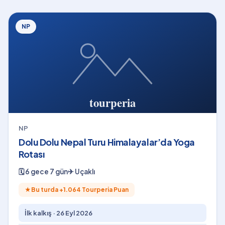
NP
NP
Dolu Dolu Nepal Turu Himalayalar’da Yoga
Rotası
🗓
6 gece 7 gün
✈
Uçaklı
★
Bu turda +
1.064
Tourperia Puan
İlk kalkış ·
26 Eyl 2026