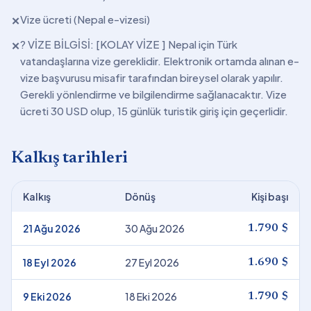
Vize ücreti (Nepal e-vizesi)
✕
? VİZE BİLGİSİ: [KOLAY VİZE ] Nepal için Türk
✕
vatandaşlarına vize gereklidir. Elektronik ortamda alınan e-
vize başvurusu misafir tarafından bireysel olarak yapılır.
Gerekli yönlendirme ve bilgilendirme sağlanacaktır. Vize
ücreti 30 USD olup, 15 günlük turistik giriş için geçerlidir.
Kalkış tarihleri
Kalkış
Dönüş
Kişi başı
21 Ağu 2026
30 Ağu 2026
1.790 $
18 Eyl 2026
27 Eyl 2026
1.690 $
9 Eki 2026
18 Eki 2026
1.790 $