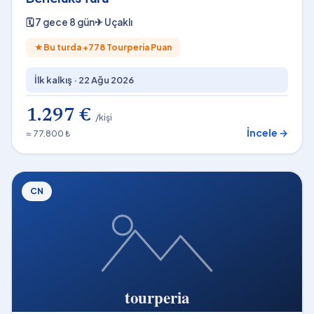
🗓
7 gece 8 gün
✈
Uçaklı
★
Bu turda +
778
Tourperia Puan
İlk kalkış ·
22 Ağu 2026
1.297 €
/kişi
İncele →
≈ 77.800 ₺
CN