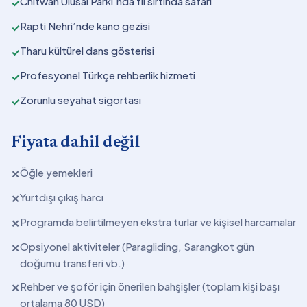
Chitwan Ulusal Parkı’nda fil sırtında safari
✓
Rapti Nehri’nde kano gezisi
✓
Tharu kültürel dans gösterisi
✓
Profesyonel Türkçe rehberlik hizmeti
✓
Zorunlu seyahat sigortası
✓
Fiyata dahil değil
Öğle yemekleri
✕
Yurtdışı çıkış harcı
✕
Programda belirtilmeyen ekstra turlar ve kişisel harcamalar
✕
Opsiyonel aktiviteler (Paragliding, Sarangkot gün
✕
doğumu transferi vb.)
Rehber ve şoför için önerilen bahşişler (toplam kişi başı
✕
ortalama 80 USD)