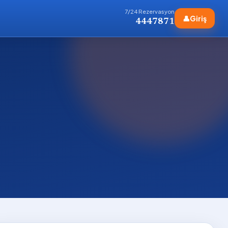
7/24 Rezervasyon
👤
Giriş
4447871