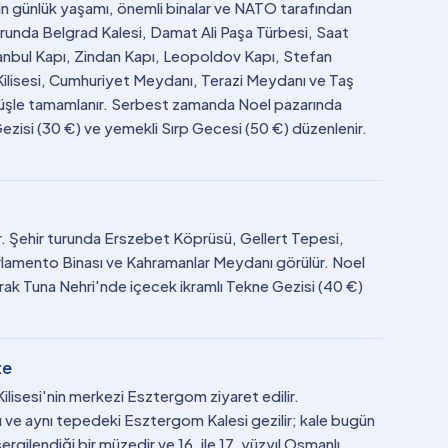
tin günlük yaşamı, önemli binalar ve NATO tarafından
turunda Belgrad Kalesi, Damat Ali Paşa Türbesi, Saat
anbul Kapı, Zindan Kapı, Leopoldov Kapı, Stefan
Kilisesi, Cumhuriyet Meydanı, Terazi Meydanı ve Taş
yüşle tamamlanır. Serbest zamanda Noel pazarında
 Gezisi (30 €) ve yemekli Sırp Gecesi (50 €) düzenlenir.
r. Şehir turunda Erszebet Köprüsü, Gellert Tepesi,
 Parlamento Binası ve Kahramanlar Meydanı görülür. Noel
rak Tuna Nehri'nde içecek ikramlı Tekne Gezisi (40 €)
te
ilisesi'nin merkezi Esztergom ziyaret edilir.
ı ve aynı tepedeki Esztergom Kalesi gezilir; kale bugün
 sergilendiği bir müzedir ve 16. ile 17. yüzyıl Osmanlı