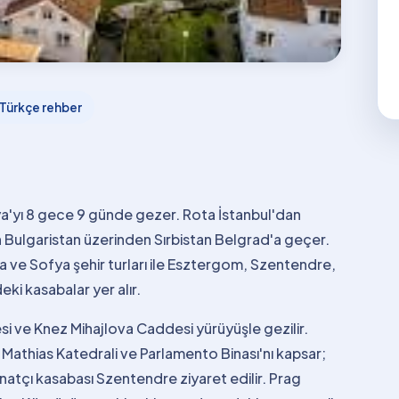
Türkçe rehber
ya'yı 8 gece 9 günde gezer. Rota İstanbul'dan
dan Bulgaristan üzerinden Sırbistan Belgrad'a geçer.
 ve Sofya şehir turları ile Esztergom, Szentendre,
ki kasabalar yer alır.
 ve Knez Mihajlova Caddesi yürüyüşle gezilir.
 Mathias Katedrali ve Parlamento Binası'nı kapsar;
natçı kasabası Szentendre ziyaret edilir. Prag