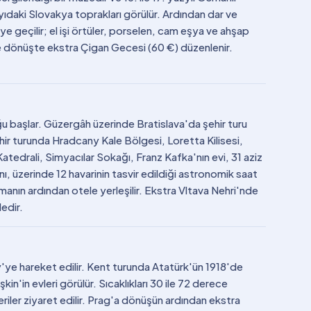
ıyıdaki Slovakya toprakları görülür. Ardından dar ve
e geçilir; el işi örtüler, porselen, cam eşya ve ahşap
 dönüşte ekstra Çigan Gecesi (60 €) düzenlenir.
ğu başlar. Güzergâh üzerinde Bratislava'da şehir turu
ehir turunda Hradcany Kale Bölgesi, Loretta Kilisesi,
atedrali, Simyacılar Sokağı, Franz Kafka'nın evi, 31 aziz
, üzerinde 12 havarinin tasvir edildiği astronomik saat
manın ardından otele yerleşilir. Ekstra Vltava Nehri'nde
edir.
y'ye hareket edilir. Kent turunda Atatürk'ün 1918'de
'in evleri görülür. Sıcaklıkları 30 ile 72 derece
eriler ziyaret edilir. Prag'a dönüşün ardından ekstra