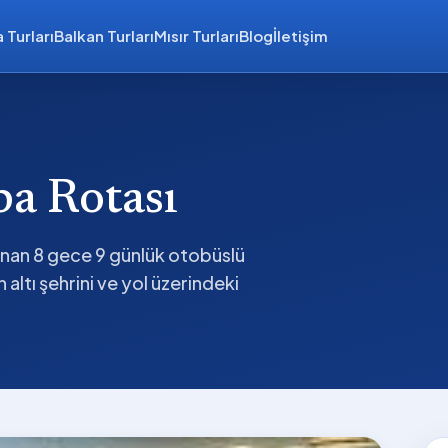
 Turları
Balkan Turları
Mısır Turları
Blog
İletişim
a Rotası
nan 8 gece 9 günlük otobüslü
altı şehrini ve yol üzerindeki