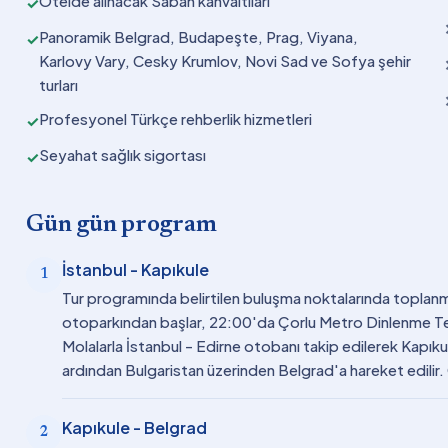
Otelde alınacak Sabah kahvaltıları
✓
Panoramik Belgrad, Budapeşte, Prag, Viyana,
✓
Karlovy Vary, Cesky Krumlov, Novi Sad ve Sofya şehir
turları
Profesyonel Türkçe rehberlik hizmetleri
✓
Seyahat sağlık sigortası
✓
Gün gün program
İstanbul - Kapıkule
1
Tur programında belirtilen buluşma noktalarında toplan
otoparkından başlar, 22:00'da Çorlu Metro Dinlenme Tesisl
Molalarla İstanbul - Edirne otobanı takip edilerek Kapıkule
ardından Bulgaristan üzerinden Belgrad'a hareket edili
Kapıkule - Belgrad
2