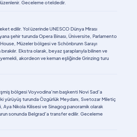
 düzenlenir. Geceleme oteldedir.
areket edilir. Yol üzerinde UNESCO Dünya Mirası
iyana şehir turunda Opera Binası, Üniversite, Parlamento
r House, Müzeler bölgesi ve Schönbrunn Sarayı
rakılır. Ekstra olarak, beyaz şaraplarıyla bilinen ve
e yemekli, akordeon ve keman eşliğinde Grinzing turu
lişmiş bölgesi Voyvodina'nın başkenti Novi Sad'a
rdeki yürüyüş turunda Özgürlük Meydanı, Svetozar Miletiç
, Aya Nikola Kilisesi ve Sinagog panoramik olarak
Turun sonunda Belgrad'a transfer edilir. Geceleme