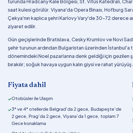
turunda Hradcany Kale Bölgesi, St. Vitüs Katedrali, Cha
saat kulesi görülür. Viyana'da Opera Binası, Hofburg Sar
Çekya'nın kaplıca şehri Karlovy Vary'de 30-72 derece ara
ziyaret edilir.
Gün geçişlerinde Bratislava, Cesky Krumlov ve Novi Sad g
şehir turunun ardından Bulgaristan üzerinden İstanbul'a ta
dönemindeki Noel pazarlarına denk geldiği için gezilen ş
bırakılır; soğuk havaya uygun kalın giysi ve rahat yürüyüş 
Fiyata dahil
Otobüsler ile Ulaşım
✓
3* ve 4* otellerde Belgrad'da 2 gece, Budapeşte'de
✓
2 gece, Prag'da 2 gece, Viyana’da 1 gece, toplam 7
Gece konaklama