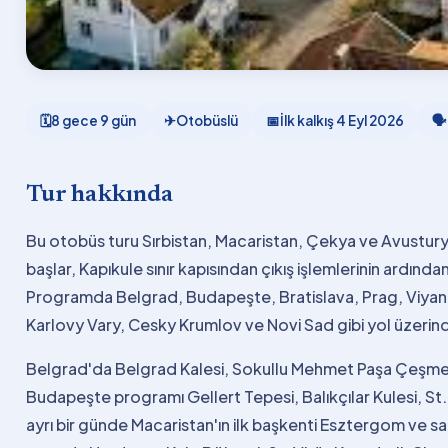
🗓
8 gece 9 gün
✈
Otobüslü
📅
İlk kalkış
4 Eyl 2026
🗣
Tur hakkında
Bu otobüs turu Sırbistan, Macaristan, Çekya ve Avustur
başlar, Kapıkule sınır kapısından çıkış işlemlerinin ardın
Programda Belgrad, Budapeşte, Bratislava, Prag, Viyana
Karlovy Vary, Cesky Krumlov ve Novi Sad gibi yol üzerinde
Belgrad'da Belgrad Kalesi, Sokullu Mehmet Paşa Çeşmesi
Budapeşte programı Gellert Tepesi, Balıkçılar Kulesi, St.
ayrı bir günde Macaristan'ın ilk başkenti Esztergom ve sa