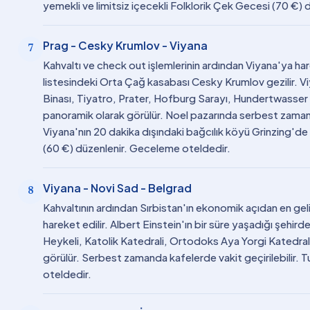
yemekli ve limitsiz içecekli Folklorik Çek Gecesi (70 €)
Prag - Cesky Krumlov - Viyana
7
Kahvaltı ve check out işlemlerinin ardından Viyana'ya h
listesindeki Orta Çağ kasabası Cesky Krumlov gezilir. V
Binası, Tiyatro, Prater, Hofburg Sarayı, Hundertwasse
panoramik olarak görülür. Noel pazarında serbest zaman bı
Viyana'nın 20 dakika dışındaki bağcılık köyü Grinzing'd
(60 €) düzenlenir. Geceleme oteldedir.
Viyana - Novi Sad - Belgrad
8
Kahvaltının ardından Sırbistan'ın ekonomik açıdan en ge
hareket edilir. Albert Einstein'ın bir süre yaşadığı şehi
Heykeli, Katolik Katedrali, Ortodoks Aya Yorgi Katedrali
görülür. Serbest zamanda kafelerde vakit geçirilebilir. 
oteldedir.