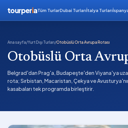
tourper
i
a
Tüm Turlar
Dubai Turları
İtalya Turları
İspanya
Ana sayfa
/
Yurt Dışı Turları
/
Otobüslü Orta Avrupa Rotası
Otobüslü Orta Avrup
Belgrad'dan Prag'a, Budapeşte'den Viyana'ya uza
rota; Sırbistan, Macaristan, Çekya ve Avusturya'nın 
kasabaları tek programda birleştirir.