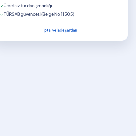
✓
Ücretsiz tur danışmanlığı
✓
TÜRSAB güvencesi (Belge No 11505)
İptal ve iade şartları