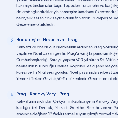
hakimiyetinden izler taşır. Tepeden Tuna nehri ve karşı k
dolambaçlı sokaklarıyla sanatçılar kasabası Szentendre'y
hediyelik satan çok sayıda dükkân vardır. Budapeşte'ye
Geceleme oteldedir.
Budapeşte - Bratislava - Prag
5
Kahvaltı ve check out işlemlerinin ardından Prag yolculu
yapılır ve Noel pazarı gezilir. Prag'a varışta panoramik ş
Cumhurbaşkanlığı Sarayı, yapımı 600 yıl süren St. Vitüs K
heykelinin bulunduğu Charles Köprüsü, eski şehir meydanı
kulesi ve TYN Kilisesi görülür. Noel pazarında serbest za
Yemekli Tekne Gezisi (60 €) düzenlenir. Geceleme oteld
Prag - Karlovy Vary - Prag
6
Kahvaltının ardından Çekya'nın kaplıca şehri Karlovy Var
kaldığı otel, Dvorak, Mozart, Goethe, Beethoven ve Puşkin
arasında değişen 12 farklı termal suyun çıktığı termal gal