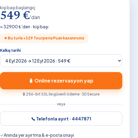
kişi başı başlangıç
549 €
'dan
≈
32900
₺'den · kişi başı
★
Bu turla +
329
Tourperia Puan kazanırsınız
Kalkış tarihi
🧳 Online rezervasyon yap
🔒 256-bit SSL ile güvenli ödeme · 3D Secure
veya
📞 Telefonla ayırt ·
4447871
✓
Anında yer ayırtma & e-posta onayı