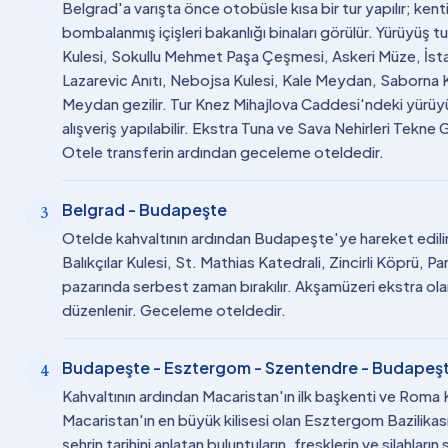
Belgrad'a varışta önce otobüsle kısa bir tur yapılır; ken
bombalanmış içişleri bakanlığı binaları görülür. Yürüyüş 
Kulesi, Sokullu Mehmet Paşa Çeşmesi, Askeri Müze, İst
Lazarevic Anıtı, Nebojsa Kulesi, Kale Meydan, Saborna 
Meydan gezilir. Tur Knez Mihajlova Caddesi'ndeki yürü
alışveriş yapılabilir. Ekstra Tuna ve Sava Nehirleri Tekne
Otele transferin ardından geceleme oteldedir.
Belgrad - Budapeşte
3
Otelde kahvaltının ardından Budapeşte'ye hareket edili
Balıkçılar Kulesi, St. Mathias Katedrali, Zincirli Köprü,
pazarında serbest zaman bırakılır. Akşamüzeri ekstra ola
düzenlenir. Geceleme oteldedir.
Budapeşte - Esztergom - Szentendre - Budapeş
4
Kahvaltının ardından Macaristan'ın ilk başkenti ve Roma K
Macaristan'ın en büyük kilisesi olan Esztergom Bazilikas
şehrin tarihini anlatan buluntuların, fresklerin ve silahların