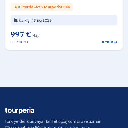
★
Bu turda +
598
Tourperia Puan
İlk kalkış ·
18 Eki 2026
997 €
/kişi
İncele →
≈ 59.800 ₺
tourper
i
a
Türkiye'den dünyaya; tarifeli uçuş konforu ve uzman
Türkçe rehber eşliğinde unutulmaz paket turlar.