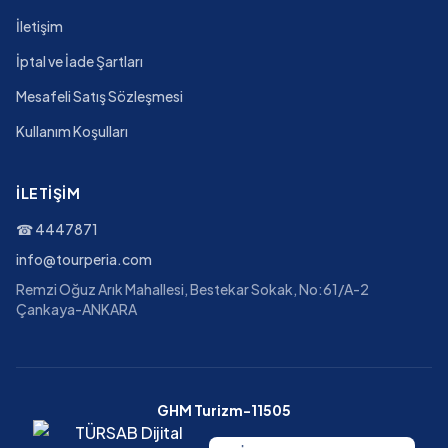
İletişim
İptal ve İade Şartları
Mesafeli Satış Sözleşmesi
Kullanım Koşulları
İLETIŞIM
☎
4447871
info@tourperia.com
Remzi Oğuz Arık Mahallesi, Bestekar Sokak, No:61/A-2
Çankaya-ANKARA
GHM Turizm-11505