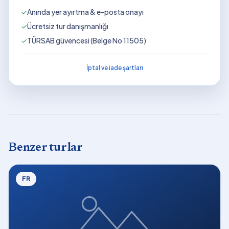
✓
Anında yer ayırtma & e-posta onayı
✓
Ücretsiz tur danışmanlığı
✓
TÜRSAB güvencesi (Belge No 11505)
İptal ve iade şartları
Benzer turlar
FR