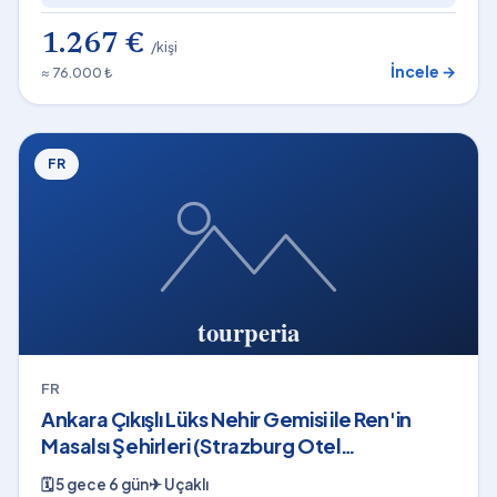
1.267 €
/kişi
İncele →
≈ 76.000 ₺
FR
FR
Ankara Çıkışlı Lüks Nehir Gemisi ile Ren'in
Masalsı Şehirleri (Strazburg Otel
Konaklamalı)
🗓
5 gece 6 gün
✈
Uçaklı