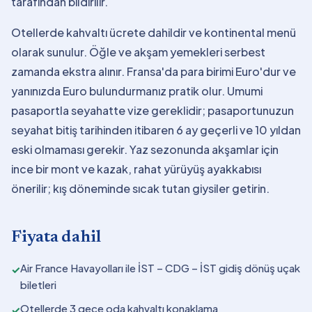
tarafından bildirilir.
Otellerde kahvaltı ücrete dahildir ve kontinental menü
olarak sunulur. Öğle ve akşam yemekleri serbest
zamanda ekstra alınır. Fransa'da para birimi Euro'dur ve
yanınızda Euro bulundurmanız pratik olur. Umumi
pasaportla seyahatte vize gereklidir; pasaportunuzun
seyahat bitiş tarihinden itibaren 6 ay geçerli ve 10 yıldan
eski olmaması gerekir. Yaz sezonunda akşamlar için
ince bir mont ve kazak, rahat yürüyüş ayakkabısı
önerilir; kış döneminde sıcak tutan giysiler getirin.
Fiyata dahil
Air France Havayolları ile İST – CDG – İST gidiş dönüş uçak
✓
biletleri
Otellerde 3 gece oda kahvaltı konaklama
✓