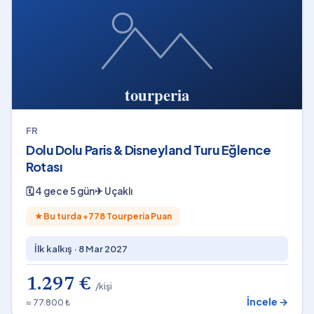
FR
Dolu Dolu Paris & Disneyland Turu Eğlence
Rotası
🗓
4 gece 5 gün
✈
Uçaklı
★
Bu turda +
778
Tourperia Puan
İlk kalkış ·
8 Mar 2027
1.297 €
/kişi
İncele →
≈ 77.800 ₺