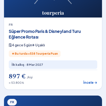
FR
Süper Promo Paris & Disneyland Turu
Eğlence Rotası
🗓
4 gece 5 gün
✈
Uçaklı
★
Bu turda +
538
Tourperia Puan
İlk kalkış ·
8 Mar 2027
897 €
/kişi
İncele →
≈ 53.800 ₺
FR