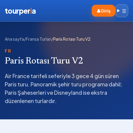
tourper
i
a
☰
👤
Giriş
Ana sayfa
/
Fransa Turları
/
Paris Rotası Turu V2
FR
Paris Rotası Turu V2
Air France tarifeli seferiyle 3 gece 4 gün süren
Paris turu. Panoramik şehir turu programa dahil;
Paris Şaheserleri ve Disneyland ise ekstra
düzenlenen turlardır.