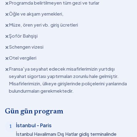
Programda belirtilmeyen tüm gezi ve turlar
✕
Öğle ve akşam yemekleri,
✕
Müze, ören yeri vb. giriş ücretleri
✕
Şoför Bahşişi
✕
Schengen vizesi
✕
Otel vergileri
✕
Fransa'ya seyahat edecek misafirlerimizin yurtdışı
✕
seyahat sigortası yaptırmaları zorunlu hale gelmiştir.
Misafirlerimizin, ülkeye girişlerinde poliçelerini yanlarında
bulundurmaları gerekmektedir.
Gün gün program
İstanbul - Paris
1
İstanbul Havalimanı Dış Hatlar gidiş terminalinde