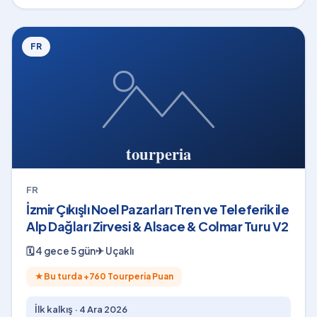
FR
FR
İzmir Çıkışlı Noel Pazarları Tren ve Teleferik ile
Alp Dağları Zirvesi & Alsace & Colmar Turu V2
🗓
4 gece 5 gün
✈
Uçaklı
★
Bu turda +
760
Tourperia Puan
İlk kalkış ·
4 Ara 2026