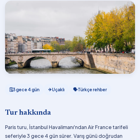
🗓
3 gece 4 gün
✈
Uçaklı
🗣
Türkçe rehber
Tur hakkında
Paris turu, İstanbul Havalimanı'ndan Air France tarifeli
seferiyle 3 gece 4 gün sürer. Varış günü doğrudan