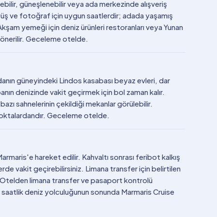
bilir, güneşlenebilir veya ada merkezinde alışveriş
üyüş ve fotoğraf için uygun saatlerdir; adada yaşamış
Akşam yemeği için deniz ürünleri restoranları veya Yunan
 önerilir. Geceleme otelde.
 Adanın güneyindeki Lindos kasabası beyaz evleri, dar
abanın denizinde vakit geçirmek için bol zaman kalır.
azı sahnelerinin çekildiği mekanlar görülebilir.
 noktalardandır. Geceleme otelde.
maris'e hareket edilir. Kahvaltı sonrası feribot kalkış
de vakit geçirebilirsiniz. Limana transfer için belirtilen
r. Otelden limana transfer ve pasaport kontrolü
k 1 saatlik deniz yolculuğunun sonunda Marmaris Cruise