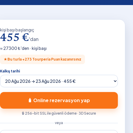
kişi başı başlangıç
455 €
'dan
≈
27300
₺'den · kişi başı
★
Bu turla +
273
Tourperia Puan kazanırsınız
Kalkış tarihi
🧳 Online rezervasyon yap
🔒 256-bit SSL ile güvenli ödeme · 3D Secure
veya