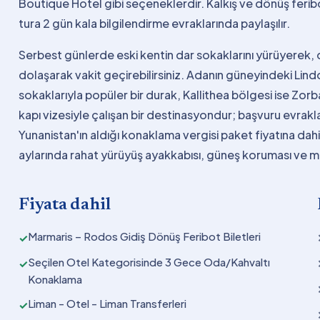
Boutique Hotel gibi seçeneklerdir. Kalkış ve dönüş feribo
tura 2 gün kala bilgilendirme evraklarında paylaşılır.
Serbest günlerde eski kentin dar sokaklarını yürüyerek,
dolaşarak vakit geçirebilirsiniz. Adanın güneyindeki Lind
sokaklarıyla popüler bir durak, Kallithea bölgesi ise Zorba
kapı vizesiyle çalışan bir destinasyondur; başvuru evrakla
Yunanistan'ın aldığı konaklama vergisi paket fiyatına dahil
aylarında rahat yürüyüş ayakkabısı, güneş koruması ve 
Fiyata dahil
Marmaris – Rodos Gidiş Dönüş Feribot Biletleri
✓
Seçilen Otel Kategorisinde 3 Gece Oda/Kahvaltı
✓
Konaklama
Liman - Otel - Liman Transferleri
✓