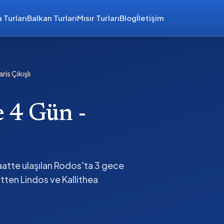
 Turları
Balkan Turları
Mısır Turları
Blog
İletişim
is Çıkışlı
e 4 Gün -
aatte ulaşılan Rodos'ta 3 gece
tten Lindos ve Kallithea