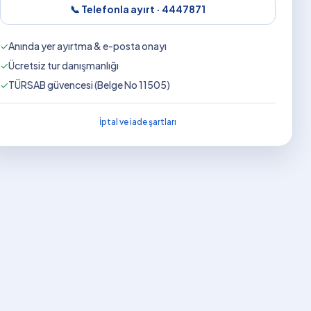
📞 Telefonla ayırt ·
4447871
✓
Anında yer ayırtma & e-posta onayı
✓
Ücretsiz tur danışmanlığı
✓
TÜRSAB güvencesi (Belge No 11505)
İptal ve iade şartları