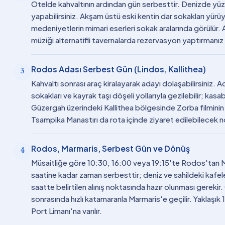
Otelde kahvaltının ardından gün serbesttir. Denizde yüze
yapabilirsiniz. Akşam üstü eski kentin dar sokakları yür
medeniyetlerin mimari eserleri sokak aralarında görülür. 
müziği alternatifli tavernalarda rezervasyon yaptırmanız
Rodos Adası Serbest Gün (Lindos, Kallithea)
3
Kahvaltı sonrası araç kiralayarak adayı dolaşabilirsiniz.
sokakları ve kayrak taşı döşeli yollarıyla gezilebilir; kas
Güzergah üzerindeki Kallithea bölgesinde Zorba filminin b
Tsampika Manastırı da rota içinde ziyaret edilebilecek
Rodos, Marmaris, Serbest Gün ve Dönüş
4
Müsaitliğe göre 10:30, 16:00 veya 19:15'te Rodos'tan Mar
saatine kadar zaman serbesttir; deniz ve sahildeki kafeler
saatte belirtilen alınış noktasında hazır olunması gereki
sonrasında hızlı katamaranla Marmaris'e geçilir. Yaklaşı
Port Limanı'na varılır.