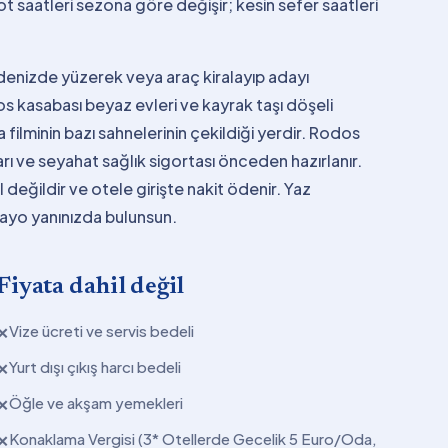
t saatleri sezona göre değişir; kesin sefer saatleri
 denizde yüzerek veya araç kiralayıp adayı
os kasabası beyaz evleri ve kayrak taşı döşeli
 filminin bazı sahnelerinin çekildiği yerdir. Rodos
rı ve seyahat sağlık sigortası önceden hazırlanır.
 değildir ve otele girişte nakit ödenir. Yaz
mayo yanınızda bulunsun.
Fiyata dahil değil
Vize ücreti ve servis bedeli
✕
Yurt dışı çıkış harcı bedeli
✕
Öğle ve akşam yemekleri
✕
Konaklama Vergisi (3* Otellerde Gecelik 5 Euro/Oda,
✕