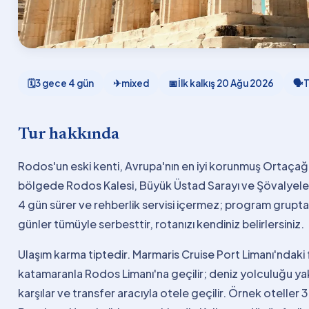
🗓
3 gece 4 gün
✈
mixed
📅
İlk kalkış
20 Ağu 2026
🗣
T
Tur hakkında
Rodos'un eski kenti, Avrupa'nın en iyi korunmuş Ortaçağ şe
bölgede Rodos Kalesi, Büyük Üstad Sarayı ve Şövalyel
4 gün sürer ve rehberlik servisi içermez; program gruptan
günler tümüyle serbesttir, rotanızı kendiniz belirlersiniz.
Ulaşım karma tiptedir. Marmaris Cruise Port Limanı'ndaki 
katamaranla Rodos Limanı'na geçilir; deniz yolculuğu yakl
karşılar ve transfer aracıyla otele geçilir. Örnek oteller 3 