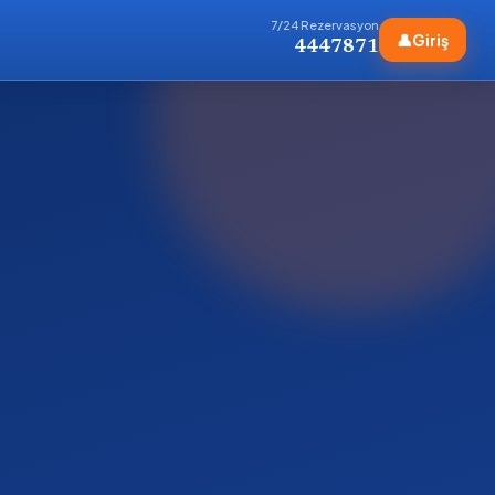
7/24 Rezervasyon
👤
Giriş
4447871