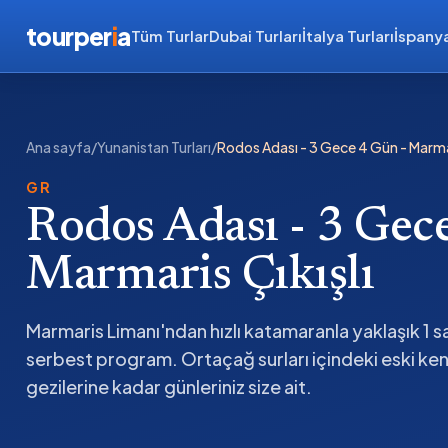
tourper
i
a
Tüm Turlar
Dubai Turları
İtalya Turları
İspanya
Ana sayfa
/
Yunanistan Turları
/
Rodos Adası - 3 Gece 4 Gün - Marmar
GR
Rodos Adası - 3 Gec
Marmaris Çıkışlı
Marmaris Limanı'ndan hızlı katamaranla yaklaşık 1 s
serbest program. Ortaçağ surları içindeki eski ken
gezilerine kadar günleriniz size ait.