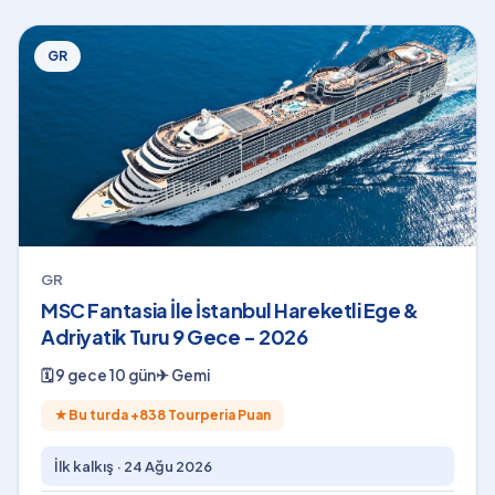
GR
GR
MSC Fantasia İle İstanbul Hareketli Ege &
Adriyatik Turu 9 Gece - 2026
🗓
9 gece 10 gün
✈
Gemi
★
Bu turda +
838
Tourperia Puan
İlk kalkış ·
24 Ağu 2026