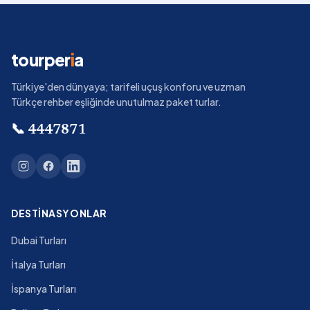
tourper
i
a
Türkiye'den dünyaya; tarifeli uçuş konforu ve uzman
Türkçe rehber eşliğinde unutulmaz paket turlar.
📞
4447871
DESTINASYONLAR
Dubai Turları
İtalya Turları
İspanya Turları