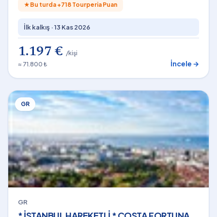
★
Bu turda +
718
Tourperia Puan
İlk kalkış ·
13 Kas 2026
1.197 €
/kişi
İncele →
≈ 71.800 ₺
GR
GR
* İSTANBUL HAREKETLİ * COSTA FORTUNA