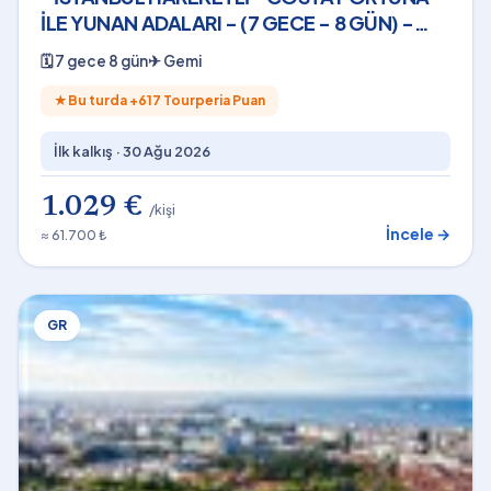
İLE YUNAN ADALARI - (7 GECE - 8 GÜN) -
2026
🗓
7 gece 8 gün
✈
Gemi
★
Bu turda +
617
Tourperia Puan
İlk kalkış ·
30 Ağu 2026
1.029 €
/kişi
İncele →
≈ 61.700 ₺
GR