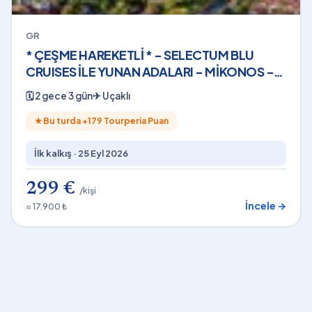
GR
* ÇEŞME HAREKETLİ * - SELECTUM BLU
CRUISES İLE YUNAN ADALARI - MİKONOS -
(2 GECE - 3 GÜN) - 2026
🗓
2 gece 3 gün
✈
Uçaklı
★
Bu turda +
179
Tourperia Puan
İlk kalkış ·
25 Eyl 2026
299 €
/kişi
İncele →
≈ 17.900 ₺