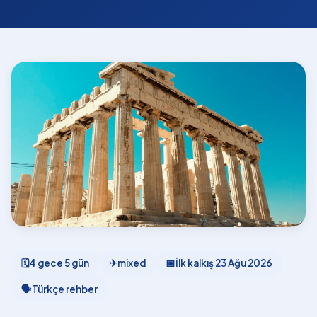
🗓
4 gece 5 gün
✈
mixed
📅
İlk kalkış
23 Ağu 2026
🗣
Türkçe rehber