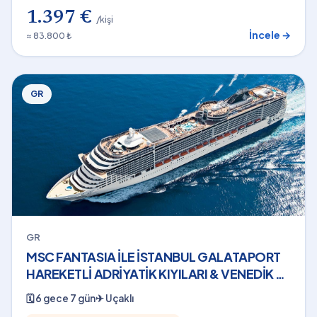
1.397 €
/kişi
İncele →
≈ 83.800 ₺
GR
GR
MSC FANTASIA İLE İSTANBUL GALATAPORT
HAREKETLİ ADRİYATİK KIYILARI & VENEDİK 6
Gece THY - 13 Kasım 2026
🗓
6 gece 7 gün
✈
Uçaklı