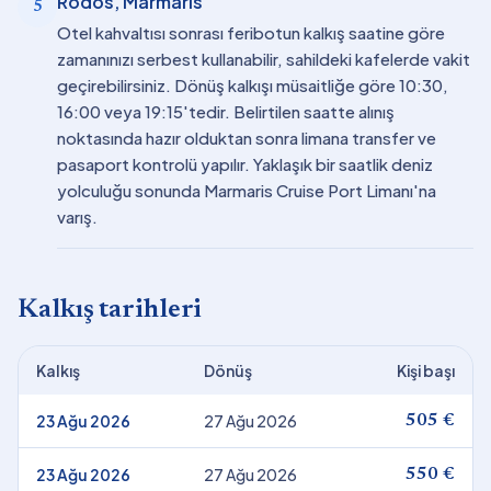
Rodos, Marmaris
5
Otel kahvaltısı sonrası feribotun kalkış saatine göre
zamanınızı serbest kullanabilir, sahildeki kafelerde vakit
geçirebilirsiniz. Dönüş kalkışı müsaitliğe göre 10:30,
16:00 veya 19:15'tedir. Belirtilen saatte alınış
noktasında hazır olduktan sonra limana transfer ve
pasaport kontrolü yapılır. Yaklaşık bir saatlik deniz
yolculuğu sonunda Marmaris Cruise Port Limanı'na
varış.
Kalkış tarihleri
Kalkış
Dönüş
Kişi başı
23 Ağu 2026
27 Ağu 2026
505 €
23 Ağu 2026
27 Ağu 2026
550 €