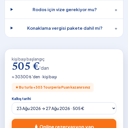
Rodos için vize gerekiyor mu?
+
Konaklama vergisi pakete dahil mi?
+
kişi başı başlangıç
505 €
'dan
≈
30300
₺'den · kişi başı
★
Bu turla +
303
Tourperia Puan kazanırsınız
Kalkış tarihi
🧳 Online rezervasyon yap