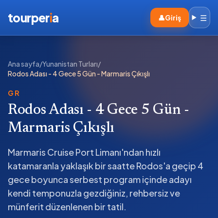
tourper
i
a
☰
👤
Giriş
Ana sayfa
/
Yunanistan Turları
/
Rodos Adası - 4 Gece 5 Gün - Marmaris Çıkışlı
GR
Rodos Adası - 4 Gece 5 Gün -
Marmaris Çıkışlı
Marmaris Cruise Port Limanı'ndan hızlı
katamaranla yaklaşık bir saatte Rodos'a geçip 4
gece boyunca serbest program içinde adayı
kendi temponuzla gezdiğiniz, rehbersiz ve
münferit düzenlenen bir tatil.