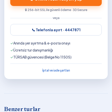
🔒 256-bit SSL ile güvenli ödeme · 3D Secure
veya
📞 Telefonla ayırt ·
4447871
✓
Anında yer ayırtma & e-posta onayı
✓
Ücretsiz tur danışmanlığı
✓
TÜRSAB güvencesi (Belge No 11505)
İptal ve iade şartları
Benzer turlar