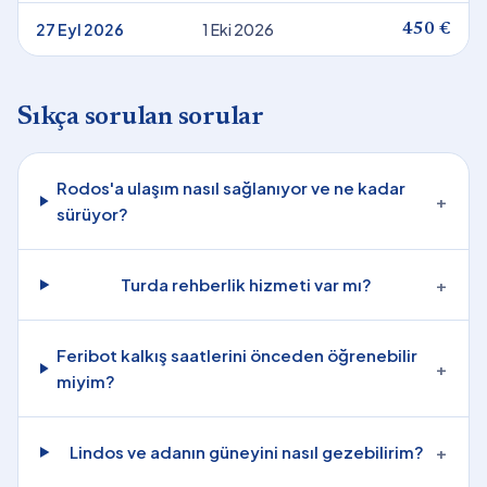
27 Eyl 2026
1 Eki 2026
450 €
Sıkça sorulan sorular
Rodos'a ulaşım nasıl sağlanıyor ve ne kadar
+
sürüyor?
Turda rehberlik hizmeti var mı?
+
Feribot kalkış saatlerini önceden öğrenebilir
+
miyim?
Lindos ve adanın güneyini nasıl gezebilirim?
+