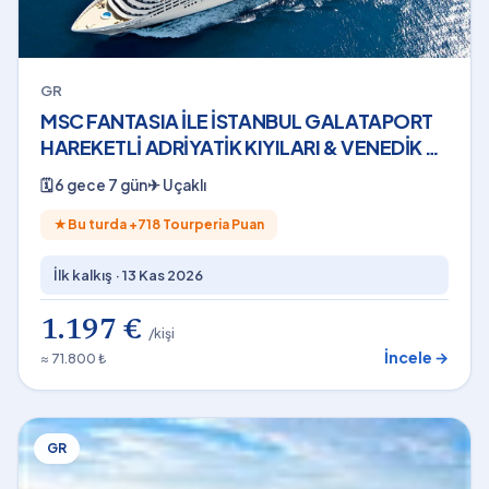
GR
MSC FANTASIA İLE İSTANBUL GALATAPORT
HAREKETLİ ADRİYATİK KIYILARI & VENEDİK 6
Gece THY - 13 Kasım 2026
🗓
6 gece 7 gün
✈
Uçaklı
★
Bu turda +
718
Tourperia Puan
İlk kalkış ·
13 Kas 2026
1.197 €
/kişi
İncele →
≈ 71.800 ₺
GR