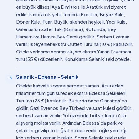
en büyük kilisesi Aya Dimitros ile Atatürk evi ziyaret
edilir. Panoramik şehir turunda Kordon, Beyaz Kule,
Döner Kule, Fuar, Büyük İskender heykeli, Yedi Kule,
Galerius'un Zafer Takı (Kamara), Rotonda, Bey
Hamamı ve Hamza Bey Camii görülür. Serbest zaman
verilir; isteyenler ekstra Outlet Turu'na (10 €) katılabilir.
Otele yerleşme sonrası akşam ekstra Yunan Tavernası
turu (55 €) düzenlenir. Konaklama Selanik'teki otelde.
Selanik - Edessa - Selanik
3
Otelde kahvaltı sonrası serbest zaman. Arzu eden
misafirler tüm gün sürecek ekstra Edessa Şelaleleri
Turu'na (25 €) katılabilir. Bu turda önce Giannitsa'ya
gidilir, Gazi Evrenos Bey Türbesi ve saat kulesi görülür,
serbest zaman verilir. Yol üzerinde Lidl ve Jumbo'da
alışveriş molası verilir. Ardından Edessa'da park ve
şelaleler gezilip fotoğraf molası verilir, öğle yemeği
için serbest zaman bırakılır. Sonra Selanik'teki otele