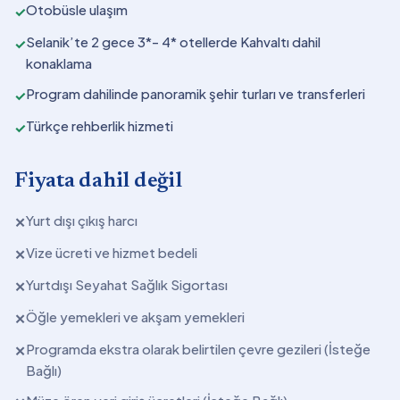
Otobüsle ulaşım
✓
Selanik’te 2 gece 3*- 4* otellerde Kahvaltı dahil
✓
konaklama
Program dahilinde panoramik şehir turları ve transferleri
✓
Türkçe rehberlik hizmeti
✓
Fiyata dahil değil
Yurt dışı çıkış harcı
✕
Vize ücreti ve hizmet bedeli
✕
Yurtdışı Seyahat Sağlık Sigortası
✕
Öğle yemekleri ve akşam yemekleri
✕
Programda ekstra olarak belirtilen çevre gezileri (İsteğe
✕
Bağlı)