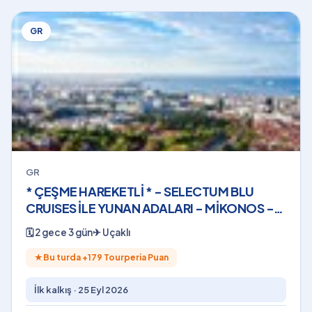
GR
GR
* ÇEŞME HAREKETLİ * - SELECTUM BLU
CRUISES İLE YUNAN ADALARI - MİKONOS -
(2 GECE - 3 GÜN) - 2026
🗓
2 gece 3 gün
✈
Uçaklı
★
Bu turda +
179
Tourperia Puan
İlk kalkış ·
25 Eyl 2026