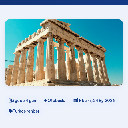
🗓
3 gece 4 gün
✈
Otobüslü
📅
İlk kalkış
24 Eyl 2026
🗣
Türkçe rehber