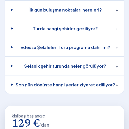
İlk gün buluşma noktaları nereleri?
+
Turda hangi şehirler geziliyor?
+
Edessa Şelaleleri Turu programa dahil mi?
+
Selanik şehir turunda neler görülüyor?
+
Son gün dönüşte hangi yerler ziyaret ediliyor?
+
kişi başı başlangıç
129 €
'dan