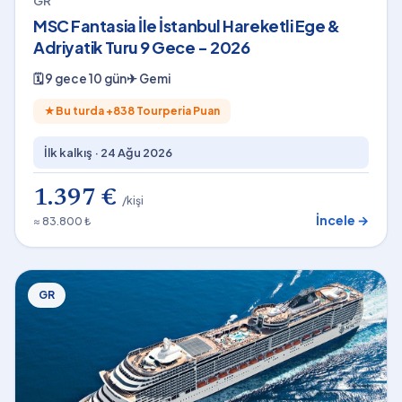
GR
MSC Fantasia İle İstanbul Hareketli Ege &
Adriyatik Turu 9 Gece - 2026
🗓
9 gece 10 gün
✈
Gemi
★
Bu turda +
838
Tourperia Puan
İlk kalkış ·
24 Ağu 2026
1.397 €
/kişi
İncele →
≈ 83.800 ₺
GR