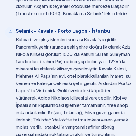
dönülür. Akşam isteyenler otobüsle merkeze ulaşabilir
(Transfer ücreti 10 €). Konaklama Selanik'teki otelde.
Selanik - Kavala - Porto Lagos - İstanbul
4
Kahvaltı ve çıkış işlemleri sonrası Kavala'ya gidilir.
Panoramik şehir turunda eski şehre doğru ilk olarak Aziz
Nikola Kilisesi görülür; 1530'da Kanuni Sultan Süleyman
tarafından İbrahim Paşa adına yaptırılan yapı 1926'da
minaresi kısaltılarak kiliseye çevrilmiştir. Kavala Kalesi,
Mehmet Ali Paşa'nın evi, otel olarak kullanılan imaret, su
kemeri ve kale içindeki eski şehir gezilir. Ardından Porto
Lagos'ta Vistonida Gölü üzerindeki köprüden
yürünerek Agios Nikolaos kilisesi ziyaret edilir. Kipi ve
İpsala sınır kapılarındaki işlemler tamamlanır, free shop
imkanı kullanılır. Keşan, Tekirdağ, Silivri güzergahında
ilerlenir; Tekirdağ'da köfte tatma imkanı veren yemek
molası verilir. İstanbul'a varışta misafirler dönüş
güzergahındaki noktalara bırakılır ve tur sonlanır.