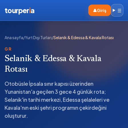
tourper
i
a
☰
👤
Giriş
Ana sayfa
/
Yurt Dışı Turları
/
Selanik & Edessa & Kavala Rotası
GR
Selanik & Edessa & Kavala
Rotası
Otobüsle İpsala sınır kapısı üzerinden
Yunanistan'a geçilen 3 gece 4 günlük rota;
Selanik'in tarihi merkezi, Edessa şelaleleri ve
Kavala'nın eski şehri programın çekirdeğini
oluşturur.