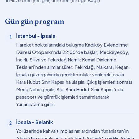
Müze ören yeri giriş ücretleri (İsteğe Bağlı)
✕
Gün gün program
İstanbul - İpsala
1
Hareket noktalarındaki buluşma Kadıköy Evlendirme
Dairesi Otoparkı'nda 22:00'de başlar; Mecidiyeköy,
İncirli, Silivri ve Tekirdağ Namık Kemal Dinlenme
Tesisleri'nden alımlar sürer. Tekirdağ, Malkara, Keşan,
İpsala güzergahında gerekli molalar verilerek İpsala
Kara Hudut Sınır Kapısı'na ulaşılır. Çıkış işlemleri sonrası
Meriç Nehri geçilir, Kipi Kara Hudut Sınır Kapısı'nda
pasaport ve gümrük işlemleri tamamlanarak
Yunanistan'a girilir.
İpsala - Selanik
2
Yol üzerinde kahvaltı molasının ardından Yunanistan'ın
Atina'dan sonraki en büyük kenti Selanik'e gidilir. Şehrin