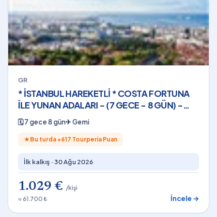
GR
* İSTANBUL HAREKETLİ * COSTA FORTUNA
İLE YUNAN ADALARI - (7 GECE - 8 GÜN) -
2026
🗓
7 gece 8 gün
✈
Gemi
★
Bu turda +
617
Tourperia Puan
İlk kalkış ·
30 Ağu 2026
1.029 €
/kişi
İncele →
≈ 61.700 ₺