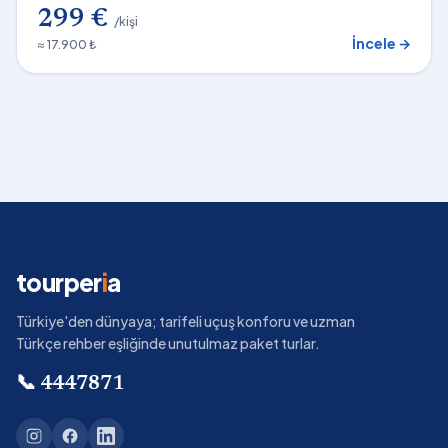
299 €
/kişi
İncele →
≈ 17.900 ₺
tourper
i
a
Türkiye'den dünyaya; tarifeli uçuş konforu ve uzman
Türkçe rehber eşliğinde unutulmaz paket turlar.
📞
4447871