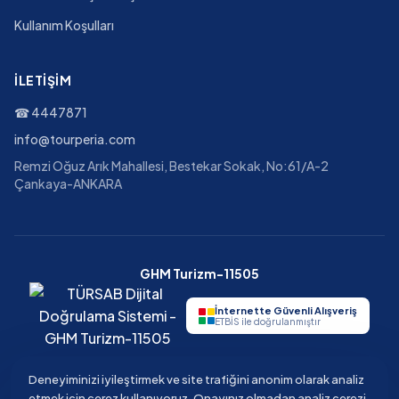
Kullanım Koşulları
İLETIŞIM
☎
4447871
info@tourperia.com
Remzi Oğuz Arık Mahallesi, Bestekar Sokak, No:61/A-2
Çankaya-ANKARA
GHM Turizm-11505
İnternette Güvenli Alışveriş
ETBİS ile doğrulanmıştır
Deneyiminizi iyileştirmek ve site trafiğini anonim olarak analiz
etmek için çerez kullanıyoruz. Onayınız olmadan analiz çerezi