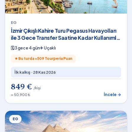
EG
İzmir Çıkışlı Kahire Turu Pegasus Havayolları
ile 3 Gece Transfer Saatine Kadar Kullanımlı
Shakira Konser Bileti Dahil
🗓
3 gece 4 gün
✈
Uçaklı
★
Bu turda +
509
Tourperia Puan
İlk kalkış ·
28 Kas 2026
849 €
/kişi
İncele →
≈ 50.900 ₺
EG