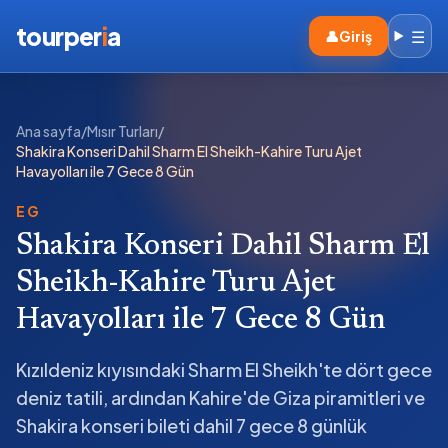
tourper
i
a
☰
👤
Giriş
Ana sayfa
/
Mısır Turları
/
Shakira Konseri Dahil Sharm El Sheikh-Kahire Turu Ajet
Havayolları ile 7 Gece 8 Gün
EG
Shakira Konseri Dahil Sharm El
Sheikh-Kahire Turu Ajet
Havayolları ile 7 Gece 8 Gün
Kızıldeniz kıyısındaki Sharm El Sheikh'te dört gece
deniz tatili, ardından Kahire'de Giza piramitleri ve
Shakira konseri bileti dahil 7 gece 8 günlük