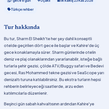
🗓
7 gece 8 gün
✈
Uçaklı
📅
İlk kalkış
23 Kas 2026
🗣
Türkçe rehber
Tur hakkında
Bu tur, Sharm El Sheikh'te her şey dahil konseptli
otelde geçirilen dört gece ile başlar ve Kahire'de üç
gece konaklamayla sürer. Sharm günlerinde otelin
deniz ve plaj olanaklarından yararlanabilir, isteğe bağlı
turlarla şehir gezisi, çölde ATV/Buggy safari ve Bedevi
gecesi, Ras Mohammed tekne gezisi ve SeaScope yarı
denizaltı turuna katılabilirsiniz. Bu ekstra turların hepsi
rehberin belirleyeceği saatlerde, arzu eden
katılımcılarla düzenlenir.
Beşinci gün sabah kahvaltısının ardından Kahire'ye