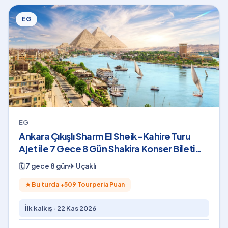
EG
EG
Ankara Çıkışlı Sharm El Sheik-Kahire Turu
Ajet ile 7 Gece 8 Gün Shakira Konser Bileti
Dahil
🗓
7 gece 8 gün
✈
Uçaklı
★
Bu turda +
509
Tourperia Puan
İlk kalkış ·
22 Kas 2026