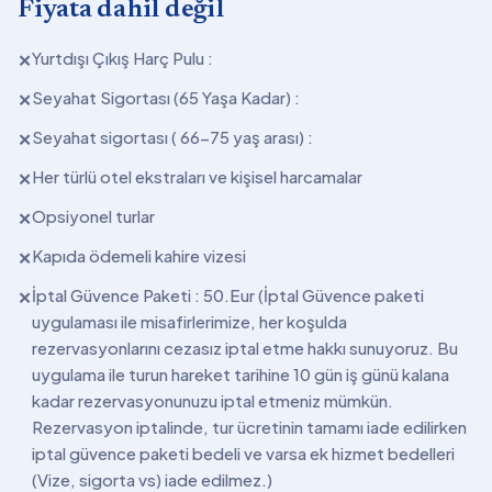
Fiyata dahil değil
Yurtdışı Çıkış Harç Pulu :
✕
Seyahat Sigortası (65 Yaşa Kadar) :
✕
Seyahat sigortası ( 66-75 yaş arası) :
✕
Her türlü otel ekstraları ve kişisel harcamalar
✕
Opsiyonel turlar
✕
Kapıda ödemeli kahire vizesi
✕
İptal Güvence Paketi : 50.Eur (İptal Güvence paketi
✕
uygulaması ile misafirlerimize, her koşulda
rezervasyonlarını cezasız iptal etme hakkı sunuyoruz. Bu
uygulama ile turun hareket tarihine 10 gün iş günü kalana
kadar rezervasyonunuzu iptal etmeniz mümkün.
Rezervasyon iptalinde, tur ücretinin tamamı iade edilirken
iptal güvence paketi bedeli ve varsa ek hizmet bedelleri
(Vize, sigorta vs) iade edilmez.)