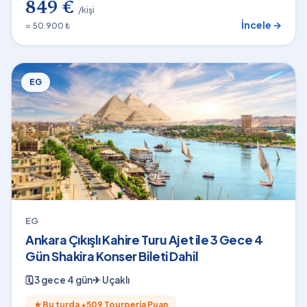
849 €
/kişi
İncele →
≈ 50.900 ₺
EG
EG
Ankara Çıkışlı Kahire Turu Ajet ile 3 Gece 4
Gün Shakira Konser Bileti Dahil
🗓
3 gece 4 gün
✈
Uçaklı
★
Bu turda +
509
Tourperia Puan