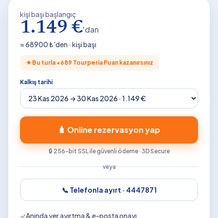
kişi başı başlangıç
1.149 €
'dan
≈
68900
₺'den · kişi başı
★
Bu turla +
689
Tourperia Puan kazanırsınız
Kalkış tarihi
🧳 Online rezervasyon yap
🔒 256-bit SSL ile güvenli ödeme · 3D Secure
veya
📞 Telefonla ayırt ·
4447871
✓
Anında yer ayırtma & e-posta onayı