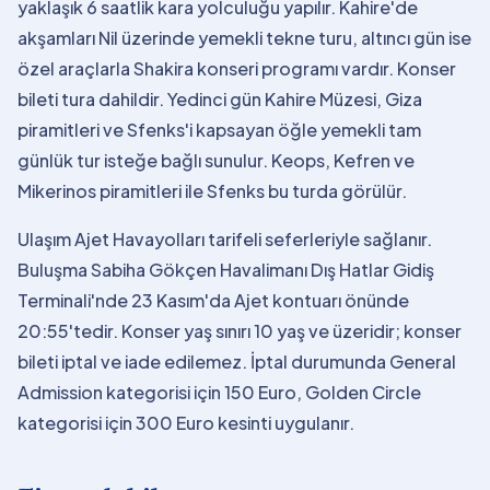
yaklaşık 6 saatlik kara yolculuğu yapılır. Kahire'de
akşamları Nil üzerinde yemekli tekne turu, altıncı gün ise
özel araçlarla Shakira konseri programı vardır. Konser
bileti tura dahildir. Yedinci gün Kahire Müzesi, Giza
piramitleri ve Sfenks'i kapsayan öğle yemekli tam
günlük tur isteğe bağlı sunulur. Keops, Kefren ve
Mikerinos piramitleri ile Sfenks bu turda görülür.
Ulaşım Ajet Havayolları tarifeli seferleriyle sağlanır.
Buluşma Sabiha Gökçen Havalimanı Dış Hatlar Gidiş
Terminali'nde 23 Kasım'da Ajet kontuarı önünde
20:55'tedir. Konser yaş sınırı 10 yaş ve üzeridir; konser
bileti iptal ve iade edilemez. İptal durumunda General
Admission kategorisi için 150 Euro, Golden Circle
kategorisi için 300 Euro kesinti uygulanır.