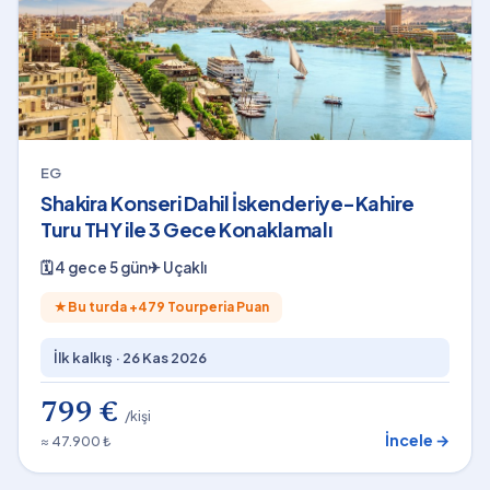
EG
Shakira Konseri Dahil İskenderiye-Kahire
Turu THY ile 3 Gece Konaklamalı
🗓
4 gece 5 gün
✈
Uçaklı
★
Bu turda +
479
Tourperia Puan
İlk kalkış ·
26 Kas 2026
799 €
/kişi
İncele →
≈ 47.900 ₺