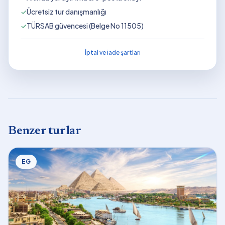
✓
Ücretsiz tur danışmanlığı
✓
TÜRSAB güvencesi (Belge No 11505)
İptal ve iade şartları
Benzer turlar
EG