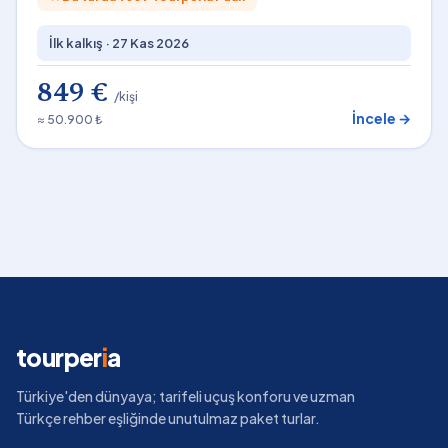
İlk kalkış ·
27 Kas 2026
849 €
/kişi
İncele →
≈ 50.900 ₺
tourper
i
a
Türkiye'den dünyaya; tarifeli uçuş konforu ve uzman
Türkçe rehber eşliğinde unutulmaz paket turlar.