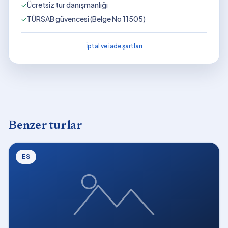
✓
Ücretsiz tur danışmanlığı
✓
TÜRSAB güvencesi (Belge No 11505)
İptal ve iade şartları
Benzer turlar
ES