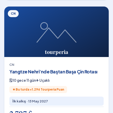
CN
CN
Yangtze Nehri’nde Baştan Başa Çin Rotası
🗓
10 gece 11 gün
✈
Uçaklı
★
Bu turda +
1.296
Tourperia Puan
İlk kalkış ·
13 May 2027