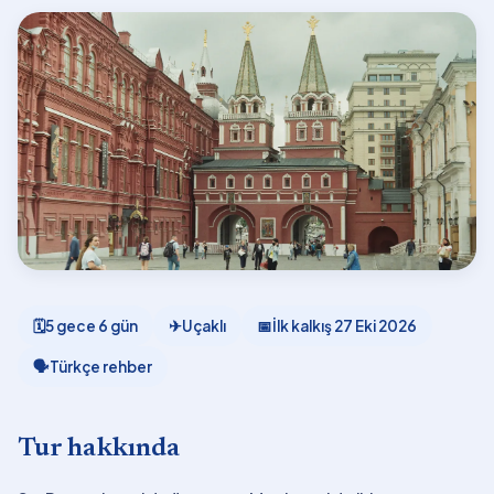
🗓
5 gece 6 gün
✈
Uçaklı
📅
İlk kalkış
27 Eki 2026
🗣
Türkçe rehber
Tur hakkında