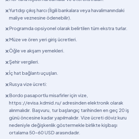
Yurtdışı çıkış harcı (İlgili bankalara veya havalimanındaki
✕
maliye veznesine ödenebilir).
Programda opsiyonel olarak belirtilen tüm ekstra turlar.
✕
Müze ve ören yeri giriş ücretleri.
✕
Öğle ve akşam yemekleri.
✕
Şehir vergileri.
✕
İç hat bağlantı uçuşları.
✕
Rusya vize ücreti:
✕
Bordo pasaportlu misafirler için vize,
✕
https://evisa.kdmid.ru/ adresinden elektronik olarak
alınmalıdır. Başvuru, tur başlangıç tarihinden en geç 20 iş
günü öncesine kadar yapılmalıdır. Vize ücreti döviz kuru
nedeniyle değişkenlik göstermekle birlikte kişibaşı
ortalama 50–60 USD arasındadır.