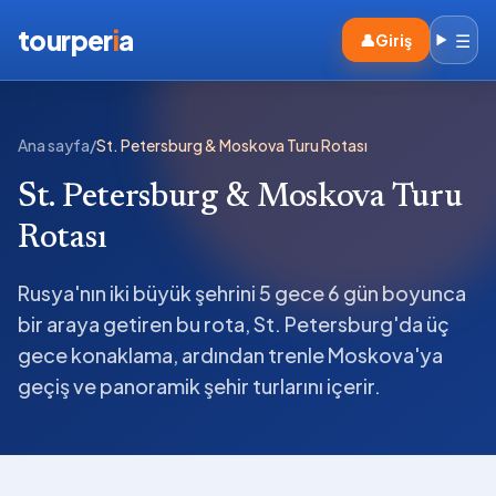
tourper
i
a
☰
👤
Giriş
Ana sayfa
/
St. Petersburg & Moskova Turu Rotası
St. Petersburg & Moskova Turu
Rotası
Rusya'nın iki büyük şehrini 5 gece 6 gün boyunca
bir araya getiren bu rota, St. Petersburg'da üç
gece konaklama, ardından trenle Moskova'ya
geçiş ve panoramik şehir turlarını içerir.