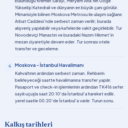
bulunduğu Kremlin Sarayı, Meryem Ana'nın Göğe
Yükselişi Katedrali ve dünyanın en büyük çanı görülür.
Mimarisiyle bilinen Moskova Metrosu ile ulaşım sağlanır.
Arbat Caddesi'nde serbest zaman verilir; burada
alışveriş yapılabilir veya kafelerde vakit geçirilebilir. Tur
Novodeviçi Manastırı ve buradaki Nazım Hikmet'in
mezarı ziyaretiyle devam eder. Tur sonrası otele
transfer ve geceleme.
Moskova - İstanbul Havalimanı
6
Kahvaltının ardından serbest zaman. Rehberin
belirleyeceği saatte havalimanına transfer yapılır.
Pasaport ve check-in işlemlerinin ardından TK416 sefer
sayılı uçuşla saat 20:10'da İstanbul'a hareket edilir,
yerel saatle 00:20'de İstanbul'a varılır. Turun sonu.
Kalkış tarihleri