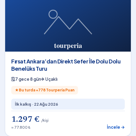
Fırsat Ankara’dan Direkt Sefer İle Dolu Dolu
Benelüks Turu
🗓
7 gece 8 gün
✈
Uçaklı
★
Bu turda +
778
Tourperia Puan
İlk kalkış ·
22 Ağu 2026
1.297 €
/kişi
İncele →
≈ 77.800 ₺