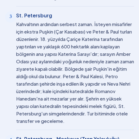
St. Petersburg
3
Kahvaltının ardından serbest zaman. İsteyen misafirler
için ekstra Puşkin (Çar Kasabası) ve Peter & Paul turları
düzenlenir. 18. yüzyılda Çariçe Katerina tarafından
yaptırılan ve yaklaşık 600 hektarlık alanı kaplayan
bölgenin ana yapısı Katerina Sarayı'dır; sarayın Amber
Odası yaz aylarındaki yoğunluk nedeniyle zaman zaman
ziyarete kapalı olabilir. Bölgede şair Puşkin'in eğitim
aldığı okul da bulunur. Peter & Paul Kalesi, Petro
tarafından şehirde inşa edilen ilk yapıdır ve Neva Nehri
üzerindedir; kale içindeki katedralde Romanov
Hanedanı'na ait mezarlar yer alır. Şehrin en yüksek
yapısı olan katedralin tepesindeki melek figürü, St.
Petersburg'un simgelerindendir. Tur bitiminde otele
transfer ve geceleme.
St. Petersburg - Moskova (Tren Yolculuğu)