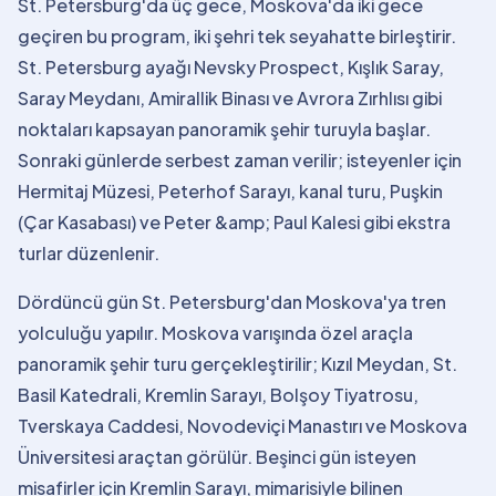
St. Petersburg'da üç gece, Moskova'da iki gece
geçiren bu program, iki şehri tek seyahatte birleştirir.
St. Petersburg ayağı Nevsky Prospect, Kışlık Saray,
Saray Meydanı, Amirallik Binası ve Avrora Zırhlısı gibi
noktaları kapsayan panoramik şehir turuyla başlar.
Sonraki günlerde serbest zaman verilir; isteyenler için
Hermitaj Müzesi, Peterhof Sarayı, kanal turu, Puşkin
(Çar Kasabası) ve Peter &amp; Paul Kalesi gibi ekstra
turlar düzenlenir.
Dördüncü gün St. Petersburg'dan Moskova'ya tren
yolculuğu yapılır. Moskova varışında özel araçla
panoramik şehir turu gerçekleştirilir; Kızıl Meydan, St.
Basil Katedrali, Kremlin Sarayı, Bolşoy Tiyatrosu,
Tverskaya Caddesi, Novodeviçi Manastırı ve Moskova
Üniversitesi araçtan görülür. Beşinci gün isteyen
misafirler için Kremlin Sarayı, mimarisiyle bilinen