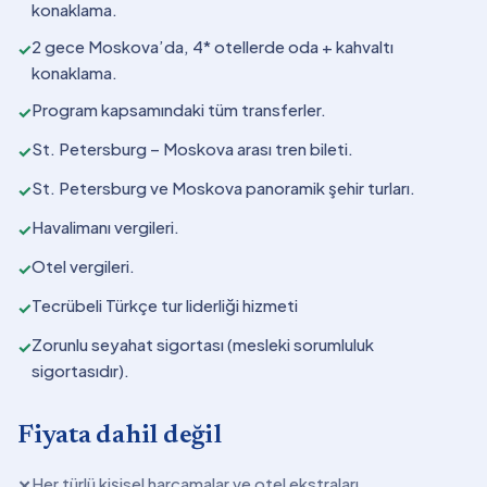
konaklama.
2 gece Moskova’da, 4* otellerde oda + kahvaltı
✓
konaklama.
Program kapsamındaki tüm transferler.
✓
St. Petersburg – Moskova arası tren bileti.
✓
St. Petersburg ve Moskova panoramik şehir turları.
✓
Havalimanı vergileri.
✓
Otel vergileri.
✓
Tecrübeli Türkçe tur liderliği hizmeti
✓
Zorunlu seyahat sigortası (mesleki sorumluluk
✓
sigortasıdır).
Fiyata dahil değil
Her türlü kişisel harcamalar ve otel ekstraları.
✕