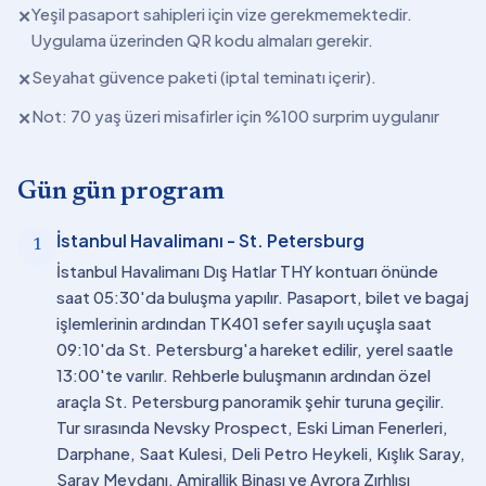
Yeşil pasaport sahipleri için vize gerekmemektedir.
✕
Uygulama üzerinden QR kodu almaları gerekir.
Seyahat güvence paketi (iptal teminatı içerir).
✕
Not: 70 yaş üzeri misafirler için %100 surprim uygulanır
✕
Gün gün program
İstanbul Havalimanı - St. Petersburg
1
İstanbul Havalimanı Dış Hatlar THY kontuarı önünde
saat 05:30'da buluşma yapılır. Pasaport, bilet ve bagaj
işlemlerinin ardından TK401 sefer sayılı uçuşla saat
09:10'da St. Petersburg'a hareket edilir, yerel saatle
13:00'te varılır. Rehberle buluşmanın ardından özel
araçla St. Petersburg panoramik şehir turuna geçilir.
Tur sırasında Nevsky Prospect, Eski Liman Fenerleri,
Darphane, Saat Kulesi, Deli Petro Heykeli, Kışlık Saray,
Saray Meydanı, Amirallik Binası ve Avrora Zırhlısı