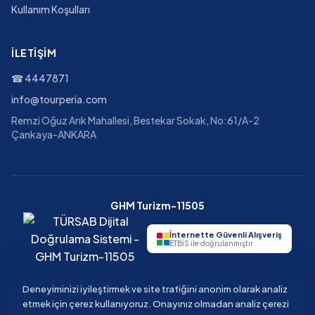
Kullanım Koşulları
İLETIŞIM
☎
4447871
info@tourperia.com
Remzi Oğuz Arık Mahallesi, Bestekar Sokak, No:61/A-2
Çankaya-ANKARA
GHM Turizm-11505
İnternette Güvenli Alışveriş
ETBİS ile doğrulanmıştır
Deneyiminizi iyileştirmek ve site trafiğini anonim olarak analiz
etmek için çerez kullanıyoruz. Onayınız olmadan analiz çerezi
©
2026
Tourperia
Seyahat Acentesi