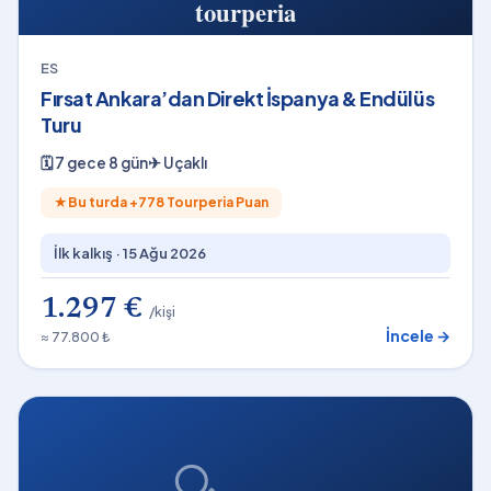
ES
Fırsat Ankara’dan Direkt İspanya & Endülüs
Turu
🗓
7 gece 8 gün
✈
Uçaklı
★
Bu turda +
778
Tourperia Puan
İlk kalkış ·
15 Ağu 2026
1.297 €
/kişi
İncele →
≈ 77.800 ₺