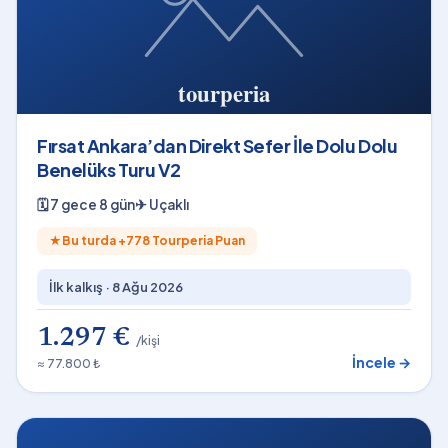
Fırsat Ankara’dan Direkt Sefer İle Dolu Dolu
Benelüks Turu V2
🗓
7 gece 8 gün
✈
Uçaklı
★
Bu turda +
778
Tourperia Puan
İlk kalkış ·
8 Ağu 2026
1.297 €
/kişi
İncele →
≈ 77.800 ₺