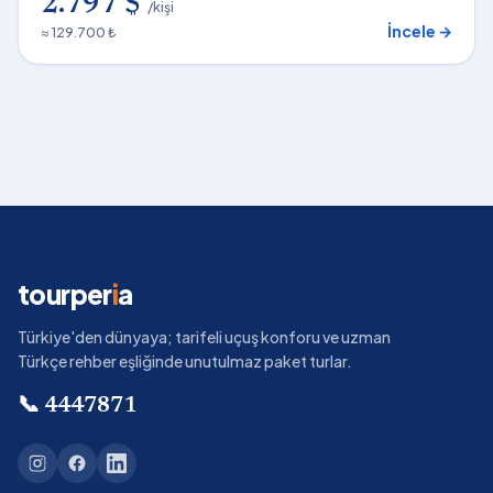
2.797 $
/kişi
İncele →
≈ 129.700 ₺
tourper
i
a
Türkiye'den dünyaya; tarifeli uçuş konforu ve uzman
Türkçe rehber eşliğinde unutulmaz paket turlar.
📞
4447871