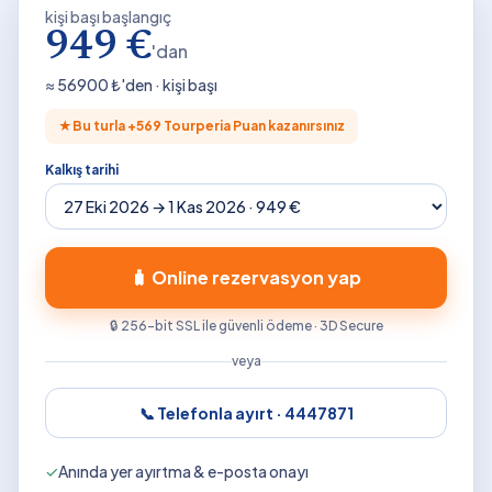
kişi başı başlangıç
949 €
'dan
≈
56900
₺'den · kişi başı
★
Bu turla +
569
Tourperia Puan kazanırsınız
Kalkış tarihi
🧳 Online rezervasyon yap
🔒 256-bit SSL ile güvenli ödeme · 3D Secure
veya
📞 Telefonla ayırt ·
4447871
✓
Anında yer ayırtma & e-posta onayı