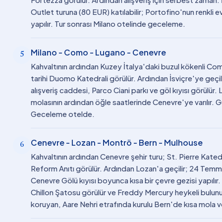
Outlet turuna (80 EUR) katılabilir; Portofino'nun renkli e
yapılır. Tur sonrası Milano otelinde geceleme.
Milano - Como - Lugano - Cenevre
5
Kahvaltının ardından Kuzey İtalya'daki buzul kökenli C
tarihi Duomo Katedrali görülür. Ardından İsviçre'ye geçi
alışveriş caddesi, Parco Ciani parkı ve göl kıyısı görülür
molasının ardından öğle saatlerinde Cenevre'ye varılır.
Geceleme otelde.
Cenevre - Lozan - Montrö - Bern - Mulhouse
6
Kahvaltının ardından Cenevre şehir turu; St. Pierre Kate
Reform Anıtı görülür. Ardından Lozan'a geçilir; 24 Temm
Cenevre Gölü kıyısı boyunca kısa bir çevre gezisi yapılı
Chillon Şatosu görülür ve Freddy Mercury heykeli bulu
koruyan, Aare Nehri etrafında kurulu Bern'de kısa mola v