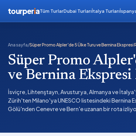
tourper
i
a
Tüm Turlar
Dubai Turları
İtalya Turları
İspanya
Ana sayfa
/
Süper Promo Alpler'de 5 Ülke Turu ve Bernina Ekspresi 
Süper Promo Alpler'
ve Bernina Ekspresi
İsviçre, Lihtenştayn, Avusturya, Almanya ve İtalya
Zürih'ten Milano'ya UNESCO listesindeki Bernina 
Gölü'nden Cenevre ve Bern'e uzanan bir rota izliy