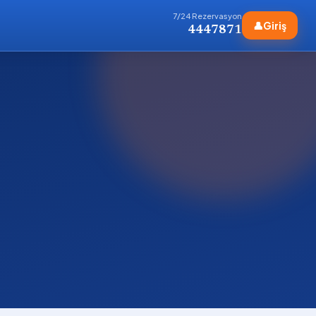
7/24 Rezervasyon
👤
Giriş
4447871