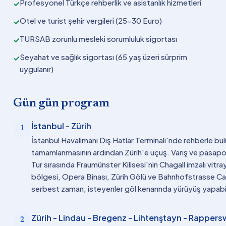
Profesyonel Türkçe rehberlik ve asistanlık hizmetleri
✓
Otel ve turist şehir vergileri (25-30 Euro)
✓
TURSAB zorunlu mesleki sorumluluk sigortası
✓
Seyahat ve sağlık sigortası (65 yaş üzeri sürprim
✓
uygulanır)
Gün gün program
İstanbul - Zürih
1
İstanbul Havalimanı Dış Hatlar Terminali'nde rehberle bul
tamamlanmasının ardından Zürih'e uçuş. Varış ve pasapor
Tur sırasında Fraumünster Kilisesi'nin Chagall imzalı vitra
bölgesi, Opera Binası, Zürih Gölü ve Bahnhofstrasse Cad
serbest zaman; isteyenler göl kenarında yürüyüş yapabi
Zürih - Lindau - Bregenz - Lihtenştayn - Rappersw
2