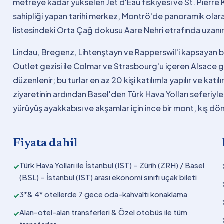
metreye kadar yükselen Jet d'Eau fıskiyesi ve St. Pierre
sahipliği yapan tarihi merkez, Montrö'de panoramik olar
listesindeki Orta Çağ dokusu Aare Nehri etrafında uzanır
Lindau, Bregenz, Lihtenştayn ve Rapperswil'i kapsayan bi
Outlet gezisi ile Colmar ve Strasbourg'u içeren Alsace g
düzenlenir; bu turlar en az 20 kişi katılımla yapılır ve kat
ziyaretinin ardından Basel'den Türk Hava Yolları seferiyl
yürüyüş ayakkabısı ve akşamlar için ince bir mont, kış dön
Fiyata dahil
Türk Hava Yolları ile İstanbul (IST) – Zürih (ZRH) / Basel
✓
(BSL) – İstanbul (IST) arası ekonomi sınıfı uçak bileti
3*& 4* otellerde 7 gece oda-kahvaltı konaklama
✓
Alan-otel-alan transferleri & Özel otobüs ile tüm
✓