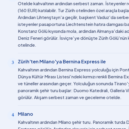
Otelde kahvaltının ardından serbest zaman. İsteyenler r
(160 EUR) katılabilir. Tur Zürih otelinden özel araçla başla
Ardından Lihtenştayn'a geçilir, başkent Vaduz'da serbest
isteyenler pasaportuna Liechtenstein hatıra damgası ba
Konstanz Gölü kıyısında mola, ardından Almanya'daki ad
Deniz Feneri görülür. İsviçre'ye dönüşte Zürih Gölü'nün 
otelinde.
Zürih'ten Milano'ya Bernina Express ile
3
Kahvaltının ardından Bernina Express yolculuğu için P
Dünya Kültür Mirası Listesi'ndeki kırmızı renkli Bernina Expr
ve tüneller arasından geçer. Yolculuğun sonunda Tirano'ya
panoramik şehir turu başlar: Duomo Katedrali, Galleria V
görülür. Akşam serbest zaman ve geceleme otelde.
Milano
4
Kahvaltının ardından Milano şehir turu. Panoramik turda 
Fortezza görülür. Ardından alışveriş için serbest zaman.