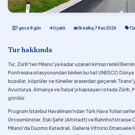
🗓
7 gece 8 gün
✈
Uçaklı
📅
İlk kalkış
7 Kas 2026
🗣
Tü
Tur hakkında
Tur, Zürih'ten Milano'ya kadar uzanan kırmızı renkli Bern
Pontresina istasyonundan binilen bu hat UNESCO Dünya Kült
buzullar, köprüler ve tüneller arasından geçerek Tirano'y
Avusturya, Almanya ve İtalya'yı kapsayan rotada Zürih, 
görülür.
Program İstanbul Havalimanı'ndan Türk Hava Yolları seferiy
Grossmünster, Eski Şehir (Altstadt) ve Bahnhofstrasse Ca
Milano'da Duomo Katedrali, Galleria Vittorio Emanuele I