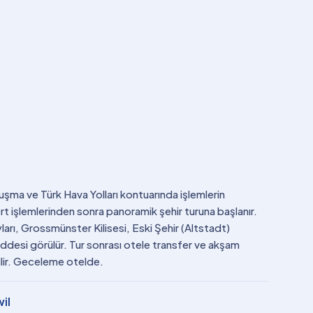
uşma ve Türk Hava Yolları kontuarında işlemlerin
t işlemlerinden sonra panoramik şehir turuna başlanır.
yları, Grossmünster Kilisesi, Eski Şehir (Altstadt)
desi görülür. Tur sonrası otele transfer ve akşam
lir. Geceleme otelde.
il