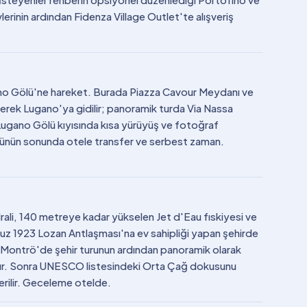
vlerinin ardından Fidenza Village Outlet'te alışveriş
omo Gölü'ne hareket. Burada Piazza Cavour Meydanı ve
lerek Lugano'ya gidilir; panoramik turda Via Nassa
. Lugano Gölü kıyısında kısa yürüyüş ve fotoğraf
 Günün sonunda otele transfer ve serbest zaman.
drali, 140 metreye kadar yükselen Jet d'Eau fıskiyesi ve
uz 1923 Lozan Antlaşması'na ev sahipliği yapan şehirde
r. Montrö'de şehir turunun ardından panoramik olarak
nur. Sonra UNESCO listesindeki Orta Çağ dokusunu
erilir. Geceleme otelde.