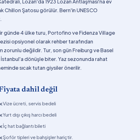
 Katedrali, Lozan'da 1923 Lozan Antlaşması'na ev
ak Chillon Şatosu görülür. Bern'in UNESCO
.
r günde 4 ülke turu, Portofino ve Fidenza Village
ezisi opsiyonel olarak rehber tarafından
ılım zorunlu değildir. Tur, son gün Freiburg ve Basel
e İstanbul'a dönüşle biter. Yaz sezonunda rahat
eminde sıcak tutan giysiler önerilir.
Fiyata dahil değil
Vize ücreti, servis bedeli
✕
Yurt dışı çıkış harcı bedeli
✕
İç hat bağlantı bileti
✕
Şoför tipleri ve bahşişler hariçtir.
✕