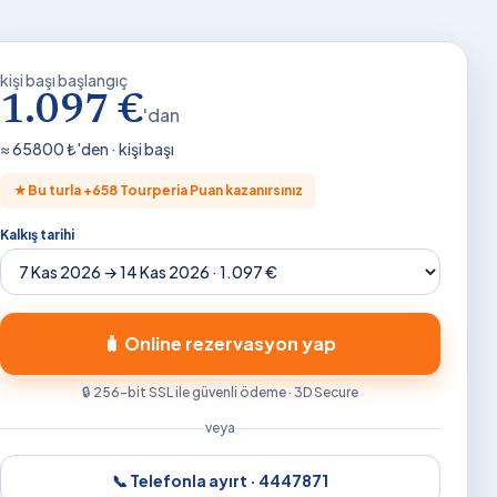
kişi başı başlangıç
1.097 €
'dan
≈
65800
₺'den · kişi başı
★
Bu turla +
658
Tourperia Puan kazanırsınız
Kalkış tarihi
🧳 Online rezervasyon yap
🔒 256-bit SSL ile güvenli ödeme · 3D Secure
veya
📞 Telefonla ayırt ·
4447871