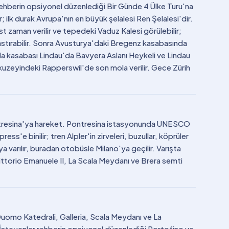
ehberin opsiyonel düzenlediği Bir Günde 4 Ülke Turu'na
r; ilk durak Avrupa'nın en büyük şelalesi Ren Şelalesi'dir.
 zaman verilir ve tepedeki Vaduz Kalesi görülebilir;
stırabilir. Sonra Avusturya'daki Bregenz kasabasında
a kasabası Lindau'da Bavyera Aslanı Heykeli ve Lindau
kuzeyindeki Rapperswil'de son mola verilir. Gece Zürih
ontresina'ya hareket. Pontresina istasyonunda UNESCO
ess'e binilir; tren Alpler'in zirveleri, buzullar, köprüler
 varılır, buradan otobüsle Milano'ya geçilir. Varışta
ittorio Emanuele II, La Scala Meydanı ve Brera semti
Duomo Katedrali, Galleria, Scala Meydanı ve La
 İsteyenler rehberin opsiyonel düzenlediği Portofino ve