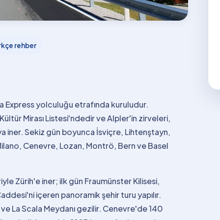
rkçe rehber
ina Express yolculuğu etrafında kuruludur.
ür Mirası Listesi'ndedir ve Alpler'in zirveleri,
a iner. Sekiz gün boyunca İsviçre, Lihtenştayn,
Milano, Cenevre, Lozan, Montrö, Bern ve Basel
le Zürih'e iner; ilk gün Fraumünster Kilisesi,
ddesi'ni içeren panoramik şehir turu yapılır.
I ve La Scala Meydanı gezilir. Cenevre'de 140