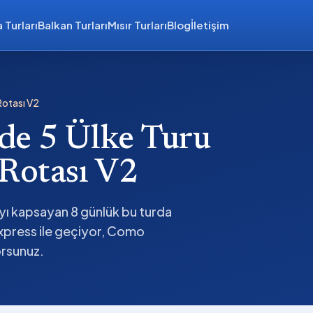
 Turları
Balkan Turları
Mısır Turları
Blog
İletişim
Rotası V2
de 5 Ülke Turu
 Rotası V2
'yı kapsayan 8 günlük bu turda
Express ile geçiyor, Como
orsunuz.