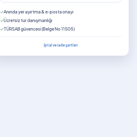
✓
Anında yer ayırtma & e-posta onayı
✓
Ücretsiz tur danışmanlığı
✓
TÜRSAB güvencesi (Belge No 11505)
İptal ve iade şartları