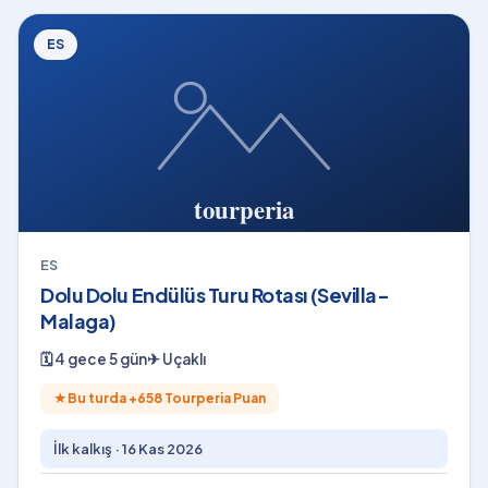
ES
ES
Dolu Dolu Endülüs Turu Rotası (Sevilla-
Malaga)
🗓
4 gece 5 gün
✈
Uçaklı
★
Bu turda +
658
Tourperia Puan
İlk kalkış ·
16 Kas 2026