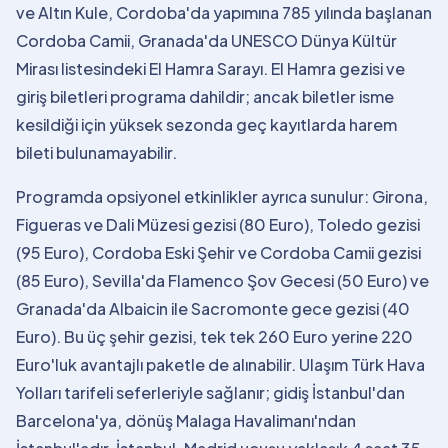
ve Altın Kule, Cordoba'da yapımına 785 yılında başlanan
Cordoba Camii, Granada'da UNESCO Dünya Kültür
Mirası listesindeki El Hamra Sarayı. El Hamra gezisi ve
giriş biletleri programa dahildir; ancak biletler isme
kesildiği için yüksek sezonda geç kayıtlarda harem
bileti bulunamayabilir.
Programda opsiyonel etkinlikler ayrıca sunulur: Girona,
Figueras ve Dali Müzesi gezisi (80 Euro), Toledo gezisi
(95 Euro), Cordoba Eski Şehir ve Cordoba Camii gezisi
(85 Euro), Sevilla'da Flamenco Şov Gecesi (50 Euro) ve
Granada'da Albaicin ile Sacromonte gece gezisi (40
Euro). Bu üç şehir gezisi, tek tek 260 Euro yerine 220
Euro'luk avantajlı paketle de alınabilir. Ulaşım Türk Hava
Yolları tarifeli seferleriyle sağlanır; gidiş İstanbul'dan
Barcelona'ya, dönüş Malaga Havalimanı'ndan