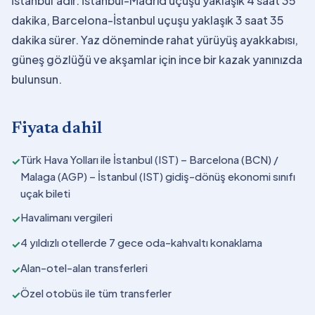
İstanbul'adır. İstanbul-Madrid uçuşu yaklaşık 4 saat 35
dakika, Barcelona-İstanbul uçuşu yaklaşık 3 saat 35
dakika sürer. Yaz döneminde rahat yürüyüş ayakkabısı,
güneş gözlüğü ve akşamlar için ince bir kazak yanınızda
bulunsun.
Fiyata dahil
Türk Hava Yolları ile İstanbul (IST) – Barcelona (BCN) /
✓
Malaga (AGP) – İstanbul (IST) gidiş-dönüş ekonomi sınıfı
uçak bileti
Havalimanı vergileri
✓
4 yıldızlı otellerde 7 gece oda-kahvaltı konaklama
✓
Alan-otel-alan transferleri
✓
Özel otobüs ile tüm transferler
✓