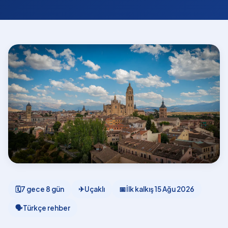
🗓
7 gece 8 gün
✈
Uçaklı
📅
İlk kalkış
15 Ağu 2026
🗣
Türkçe rehber