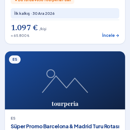
İlk kalkış ·
30 Ara 2026
1.097 €
/kişi
İncele →
≈ 65.800 ₺
ES
ES
Süper Promo Barcelona & Madrid Turu Rotası