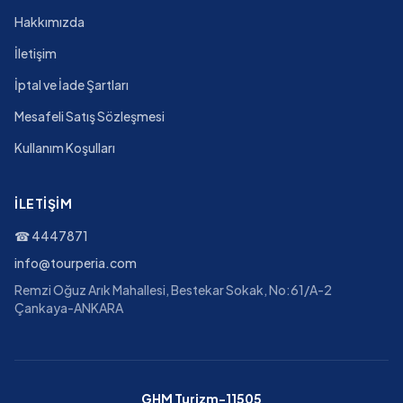
Hakkımızda
İletişim
İptal ve İade Şartları
Mesafeli Satış Sözleşmesi
Kullanım Koşulları
İLETIŞIM
☎
4447871
info@tourperia.com
Remzi Oğuz Arık Mahallesi, Bestekar Sokak, No:61/A-2
Çankaya-ANKARA
GHM Turizm-11505