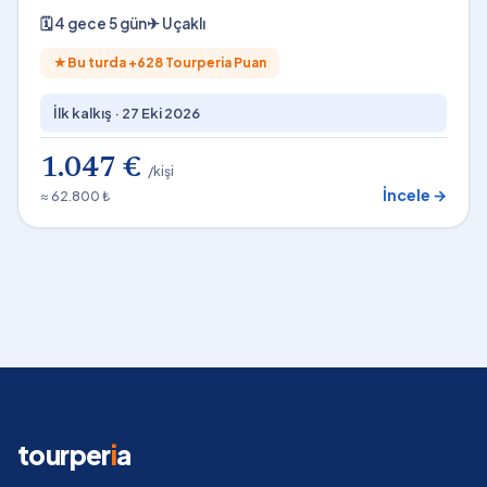
🗓
4 gece 5 gün
✈
Uçaklı
★
Bu turda +
628
Tourperia Puan
İlk kalkış ·
27 Eki 2026
1.047 €
/kişi
İncele →
≈ 62.800 ₺
tourper
i
a