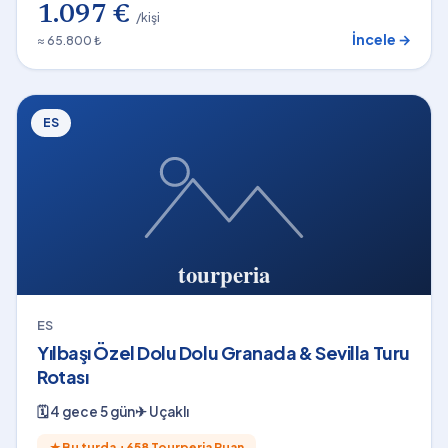
1.097 €
/kişi
İncele →
≈ 65.800 ₺
ES
ES
Yılbaşı Özel Dolu Dolu Granada & Sevilla Turu
Rotası
🗓
4 gece 5 gün
✈
Uçaklı
★
Bu turda +
658
Tourperia Puan