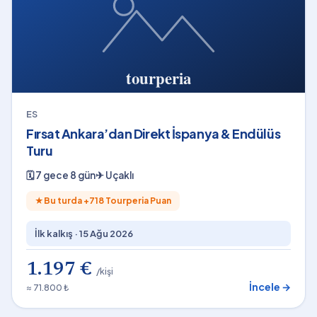
ES
Fırsat Ankara’dan Direkt İspanya & Endülüs
Turu
🗓
7 gece 8 gün
✈
Uçaklı
★
Bu turda +
718
Tourperia Puan
İlk kalkış ·
15 Ağu 2026
1.197 €
/kişi
İncele →
≈ 71.800 ₺