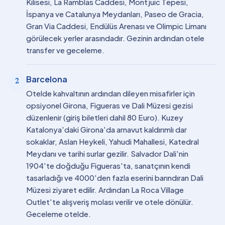
Kilisesi, La Ramblas Caddesi, Montjuic Tepesi,
İspanya ve Catalunya Meydanları, Paseo de Gracia,
Gran Via Caddesi, Endülüs Arenası ve Olimpic Limanı
görülecek yerler arasındadır. Gezinin ardından otele
transfer ve geceleme.
Barcelona
2
Otelde kahvaltının ardından dileyen misafirler için
opsiyonel Girona, Figueras ve Dali Müzesi gezisi
düzenlenir (giriş biletleri dahil 80 Euro). Kuzey
Katalonya'daki Girona'da arnavut kaldırımlı dar
sokaklar, Aslan Heykeli, Yahudi Mahallesi, Katedral
Meydanı ve tarihi surlar gezilir. Salvador Dali'nin
1904'te doğduğu Figueras'ta, sanatçının kendi
tasarladığı ve 4000'den fazla eserini barındıran Dali
Müzesi ziyaret edilir. Ardından La Roca Village
Outlet'te alışveriş molası verilir ve otele dönülür.
Geceleme otelde.