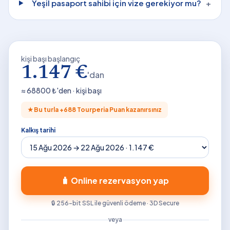
Yeşil pasaport sahibi için vize gerekiyor mu?
+
kişi başı başlangıç
1.147 €
'dan
≈
68800
₺'den · kişi başı
★
Bu turla +
688
Tourperia Puan kazanırsınız
Kalkış tarihi
🧳 Online rezervasyon yap
🔒 256-bit SSL ile güvenli ödeme · 3D Secure
veya