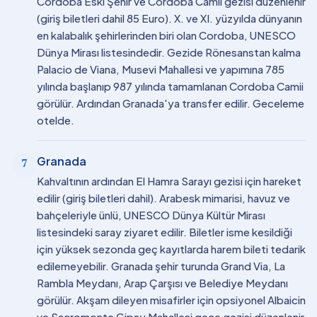
Cordoba Eski Şehir ve Cordoba Camii gezisi düzenlenir
(giriş biletleri dahil 85 Euro). X. ve XI. yüzyılda dünyanın
en kalabalık şehirlerinden biri olan Cordoba, UNESCO
Dünya Mirası listesindedir. Gezide Rönesanstan kalma
Palacio de Viana, Musevi Mahallesi ve yapımına 785
yılında başlanıp 987 yılında tamamlanan Cordoba Camii
görülür. Ardından Granada'ya transfer edilir. Geceleme
otelde.
Granada
7
Kahvaltının ardından El Hamra Sarayı gezisi için hareket
edilir (giriş biletleri dahil). Arabesk mimarisi, havuz ve
bahçeleriyle ünlü, UNESCO Dünya Kültür Mirası
listesindeki saray ziyaret edilir. Biletler isme kesildiği
için yüksek sezonda geç kayıtlarda harem bileti tedarik
edilemeyebilir. Granada şehir turunda Grand Via, La
Rambla Meydanı, Arap Çarşısı ve Belediye Meydanı
görülür. Akşam dileyen misafirler için opsiyonel Albaicin
ve Sacromonte Gipsy Mahallesi gece gezisi düzenlenir