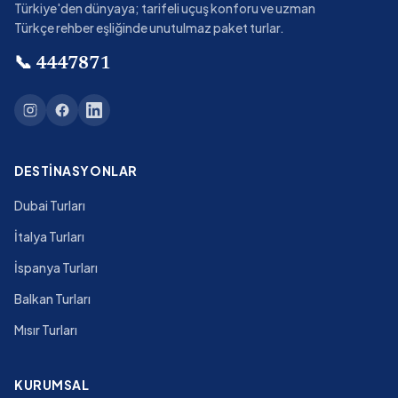
Türkiye'den dünyaya; tarifeli uçuş konforu ve uzman
Türkçe rehber eşliğinde unutulmaz paket turlar.
📞
4447871
DESTINASYONLAR
Dubai Turları
İtalya Turları
İspanya Turları
Balkan Turları
Mısır Turları
KURUMSAL