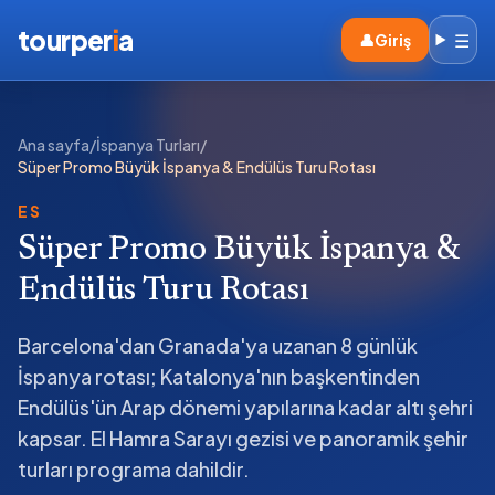
tourper
i
a
☰
👤
Giriş
Ana sayfa
/
İspanya Turları
/
Süper Promo Büyük İspanya & Endülüs Turu Rotası
ES
Süper Promo Büyük İspanya &
Endülüs Turu Rotası
Barcelona'dan Granada'ya uzanan 8 günlük
İspanya rotası; Katalonya'nın başkentinden
Endülüs'ün Arap dönemi yapılarına kadar altı şehri
kapsar. El Hamra Sarayı gezisi ve panoramik şehir
turları programa dahildir.