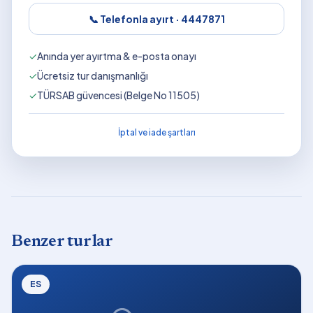
📞 Telefonla ayırt ·
4447871
✓
Anında yer ayırtma & e-posta onayı
✓
Ücretsiz tur danışmanlığı
✓
TÜRSAB güvencesi (Belge No 11505)
İptal ve iade şartları
Benzer turlar
ES