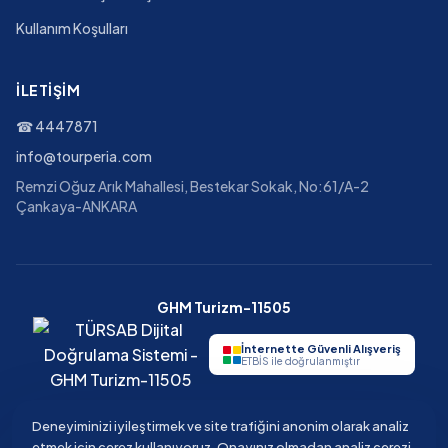
Kullanım Koşulları
İLETIŞIM
☎
4447871
info@tourperia.com
Remzi Oğuz Arık Mahallesi, Bestekar Sokak, No:61/A-2
Çankaya-ANKARA
GHM Turizm-11505
İnternette Güvenli Alışveriş
ETBİS ile doğrulanmıştır
Deneyiminizi iyileştirmek ve site trafiğini anonim olarak analiz
etmek için çerez kullanıyoruz. Onayınız olmadan analiz çerezi