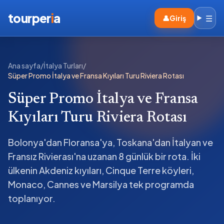
tourper
i
a
☰
👤
Giriş
Ana sayfa
/
İtalya Turları
/
Süper Promo İtalya ve Fransa Kıyıları Turu Riviera Rotası
Süper Promo İtalya ve Fransa
Kıyıları Turu Riviera Rotası
Bolonya'dan Floransa'ya, Toskana'dan İtalyan ve
Fransız Rivierası'na uzanan 8 günlük bir rota. İki
ülkenin Akdeniz kıyıları, Cinque Terre köyleri,
Monaco, Cannes ve Marsilya tek programda
toplanıyor.