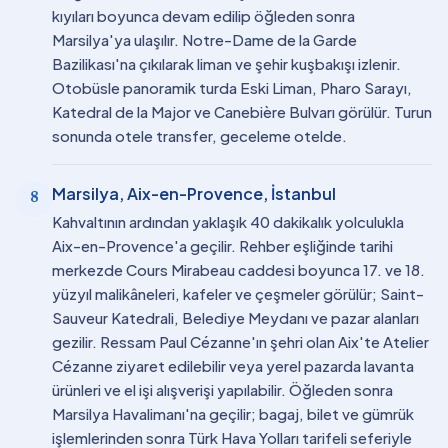
kıyıları boyunca devam edilip öğleden sonra
Marsilya'ya ulaşılır. Notre-Dame de la Garde
Bazilikası'na çıkılarak liman ve şehir kuşbakışı izlenir.
Otobüsle panoramik turda Eski Liman, Pharo Sarayı,
Katedral de la Major ve Canebière Bulvarı görülür. Turun
sonunda otele transfer, geceleme otelde.
Marsilya, Aix-en-Provence, İstanbul
8
Kahvaltının ardından yaklaşık 40 dakikalık yolculukla
Aix-en-Provence'a geçilir. Rehber eşliğinde tarihi
merkezde Cours Mirabeau caddesi boyunca 17. ve 18.
yüzyıl malikâneleri, kafeler ve çeşmeler görülür; Saint-
Sauveur Katedrali, Belediye Meydanı ve pazar alanları
gezilir. Ressam Paul Cézanne'ın şehri olan Aix'te Atelier
Cézanne ziyaret edilebilir veya yerel pazarda lavanta
ürünleri ve el işi alışverişi yapılabilir. Öğleden sonra
Marsilya Havalimanı'na geçilir; bagaj, bilet ve gümrük
işlemlerinden sonra Türk Hava Yolları tarifeli seferiyle