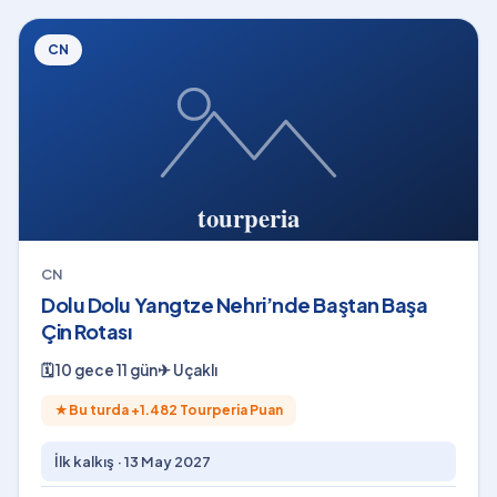
CN
CN
Dolu Dolu Yangtze Nehri’nde Baştan Başa
Çin Rotası
🗓
10 gece 11 gün
✈
Uçaklı
★
Bu turda +
1.482
Tourperia Puan
İlk kalkış ·
13 May 2027