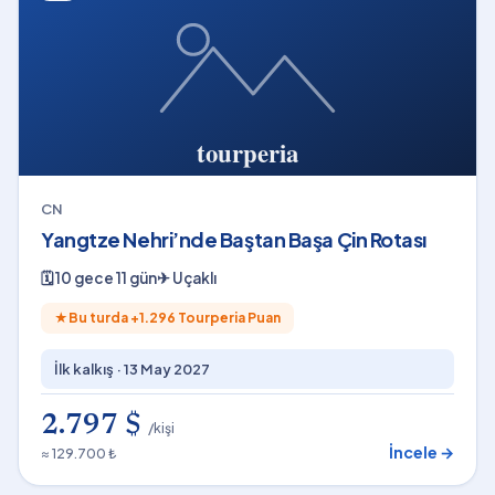
CN
Yangtze Nehri’nde Baştan Başa Çin Rotası
🗓
10 gece 11 gün
✈
Uçaklı
★
Bu turda +
1.296
Tourperia Puan
İlk kalkış ·
13 May 2027
2.797 $
/kişi
İncele →
≈ 129.700 ₺