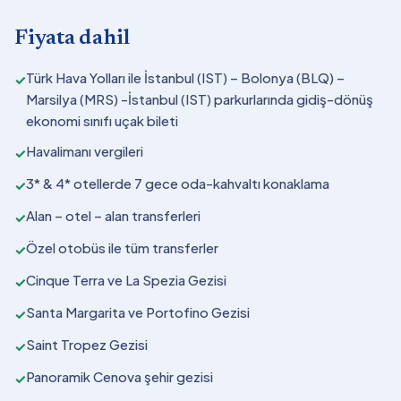
Fiyata dahil
Türk Hava Yolları ile İstanbul (IST) – Bolonya (BLQ) –
✓
Marsilya (MRS) -İstanbul (IST) parkurlarında gidiş-dönüş
ekonomi sınıfı uçak bileti
Havalimanı vergileri
✓
3* & 4* otellerde 7 gece oda-kahvaltı konaklama
✓
Alan – otel – alan transferleri
✓
Özel otobüs ile tüm transferler
✓
Cinque Terra ve La Spezia Gezisi
✓
Santa Margarita ve Portofino Gezisi
✓
Saint Tropez Gezisi
✓
Panoramik Cenova şehir gezisi
✓