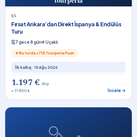
ES
Fırsat Ankara’dan Direkt İspanya & Endülüs
Turu
🗓
7 gece 8 gün
✈
Uçaklı
★
Bu turda +
718
Tourperia Puan
İlk kalkış ·
15 Ağu 2026
1.197 €
/kişi
İncele →
≈ 71.800 ₺