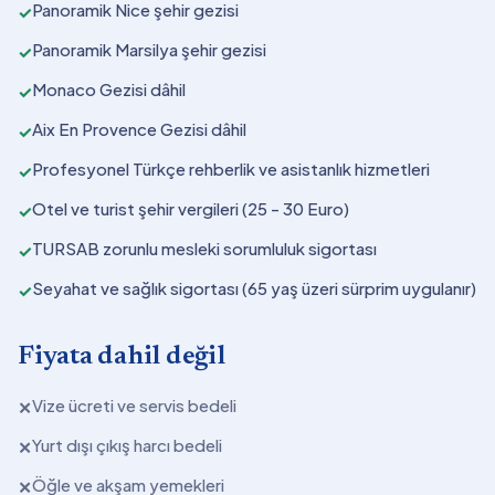
Panoramik Nice şehir gezisi
✓
Panoramik Marsilya şehir gezisi
✓
Monaco Gezisi dâhil
✓
Aix En Provence Gezisi dâhil
✓
Profesyonel Türkçe rehberlik ve asistanlık hizmetleri
✓
Otel ve turist şehir vergileri (25 - 30 Euro)
✓
TURSAB zorunlu mesleki sorumluluk sigortası
✓
Seyahat ve sağlık sigortası (65 yaş üzeri sürprim uygulanır)
✓
Fiyata dahil değil
Vize ücreti ve servis bedeli
✕
Yurt dışı çıkış harcı bedeli
✕
Öğle ve akşam yemekleri
✕