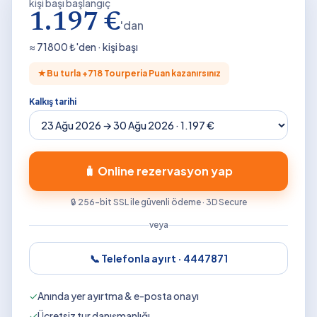
kişi başı başlangıç
1.197 €
'dan
≈
71800
₺'den · kişi başı
★
Bu turla +
718
Tourperia Puan kazanırsınız
Kalkış tarihi
🧳 Online rezervasyon yap
🔒 256-bit SSL ile güvenli ödeme · 3D Secure
veya
📞 Telefonla ayırt ·
4447871
✓
Anında yer ayırtma & e-posta onayı
✓
Ücretsiz tur danışmanlığı