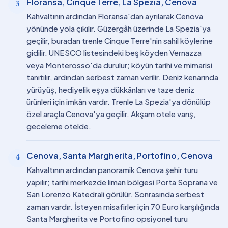
Floransa, Cinque Terre, La Spezia, Cenova
3
Kahvaltının ardından Floransa'dan ayrılarak Cenova
yönünde yola çıkılır. Güzergâh üzerinde La Spezia'ya
geçilir, buradan trenle Cinque Terre'nin sahil köylerine
gidilir. UNESCO listesindeki beş köyden Vernazza
veya Monterosso'da durulur; köyün tarihi ve mimarisi
tanıtılır, ardından serbest zaman verilir. Deniz kenarında
yürüyüş, hediyelik eşya dükkânları ve taze deniz
ürünleri için imkân vardır. Trenle La Spezia'ya dönülüp
özel araçla Cenova'ya geçilir. Akşam otele varış,
geceleme otelde.
Cenova, Santa Margherita, Portofino, Cenova
4
Kahvaltının ardından panoramik Cenova şehir turu
yapılır; tarihi merkezde liman bölgesi Porta Soprana ve
San Lorenzo Katedrali görülür. Sonrasında serbest
zaman vardır. İsteyen misafirler için 70 Euro karşılığında
Santa Margherita ve Portofino opsiyonel turu