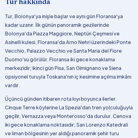
Tur hakkında
Tur, Bolonya'ya inişle başlar ve aynı gün Floransa'ya
kadar uzanır. İlk günün panoramik gezilerinde
Bolonya'da Piazza Maggiore, Neptün Çeşmesi ve
Asinelli kulesi, Floransa'da Arno Nehri üzerindeki Ponte
Vecchio, Palazzo Vecchio ve Santa Maria del Fiore
Duomo'su görülür. Floransa iki gece konaklama
merkezidir; ikinci gün Pisa, San Gimignano ve Siena
opsiyonel turuyla Toskana'nın iç kesimine açılma imkânı
vardır.
Üçüncü günden itibaren rota kıyı boyunca ilerler.
Cinque Terre köylerine La Spezia'dan tren yolculuğuyla
geçilir, Vernazza veya Monterosso'da durulur. Cenova
iki gece konaklama noktasıdır; San Lorenzo Katedrali
ve liman bölgesinin yer aldığı panoramik şehir turu