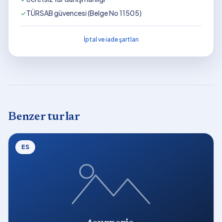
✓
TÜRSAB güvencesi (Belge No 11505)
İptal ve iade şartları
Benzer turlar
ES