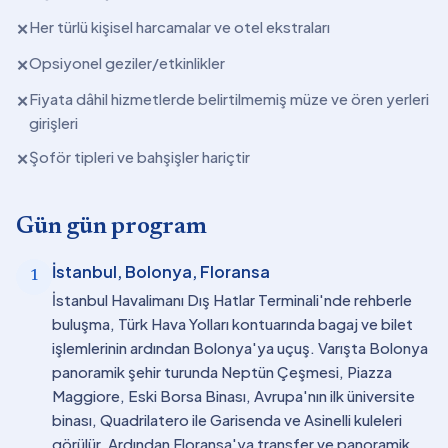
Her türlü kişisel harcamalar ve otel ekstraları
✕
Opsiyonel geziler/etkinlikler
✕
Fiyata dâhil hizmetlerde belirtilmemiş müze ve ören yerleri
✕
girişleri
Şoför tipleri ve bahşişler hariçtir
✕
Gün gün program
İstanbul, Bolonya, Floransa
1
İstanbul Havalimanı Dış Hatlar Terminali'nde rehberle
buluşma, Türk Hava Yolları kontuarında bagaj ve bilet
işlemlerinin ardından Bolonya'ya uçuş. Varışta Bolonya
panoramik şehir turunda Neptün Çeşmesi, Piazza
Maggiore, Eski Borsa Binası, Avrupa'nın ilk üniversite
binası, Quadrilatero ile Garisenda ve Asinelli kuleleri
görülür. Ardından Floransa'ya transfer ve panoramik