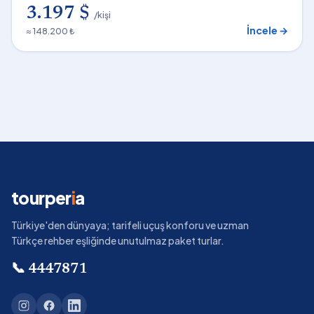
3.197 $
/kişi
İncele →
≈ 148.200 ₺
tourper
i
a
Türkiye'den dünyaya; tarifeli uçuş konforu ve uzman
Türkçe rehber eşliğinde unutulmaz paket turlar.
📞
4447871