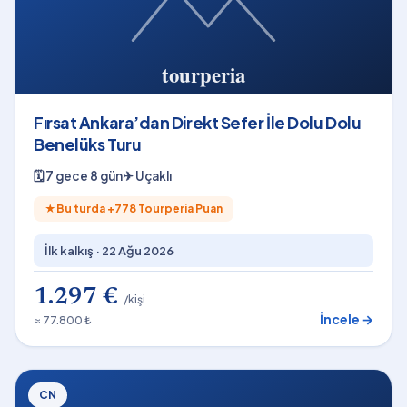
Fırsat Ankara’dan Direkt Sefer İle Dolu Dolu
Benelüks Turu
🗓
7 gece 8 gün
✈
Uçaklı
★
Bu turda +
778
Tourperia Puan
İlk kalkış ·
22 Ağu 2026
1.297 €
/kişi
İncele →
≈ 77.800 ₺
CN