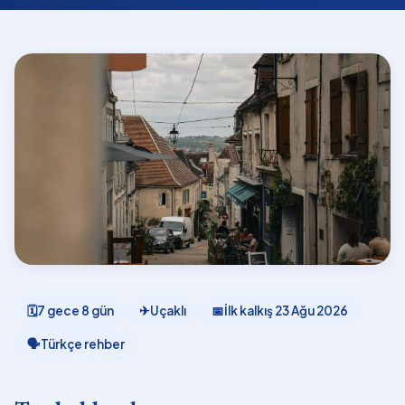
🗓
7 gece 8 gün
✈
Uçaklı
📅
İlk kalkış
23 Ağu 2026
🗣
Türkçe rehber