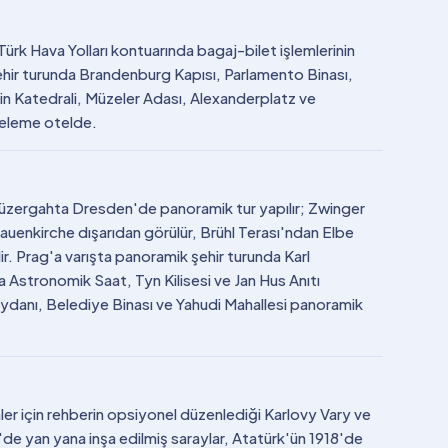
ürk Hava Yolları kontuarında bagaj-bilet işlemlerinin
 şehir turunda Brandenburg Kapısı, Parlamento Binası,
in Katedrali, Müzeler Adası, Alexanderplatz ve
celeme otelde.
 Güzergahta Dresden'de panoramik tur yapılır; Zwinger
rauenkirche dışarıdan görülür, Brühl Terası'ndan Elbe
ir. Prag'a varışta panoramik şehir turunda Karl
 Astronomik Saat, Tyn Kilisesi ve Jan Hus Anıtı
ydanı, Belediye Binası ve Yahudi Mahallesi panoramik
nler için rehberin opsiyonel düzenlediği Karlovy Vary ve
ry'de yan yana inşa edilmiş saraylar, Atatürk'ün 1918'de