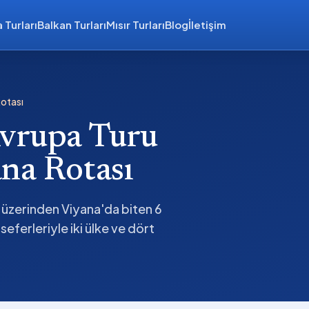
 Turları
Balkan Turları
Mısır Turları
Blog
İletişim
Rotası
vrupa Turu
ana Rotası
 üzerinden Viyana'da biten 6
seferleriyle iki ülke ve dört