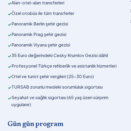
Alan-otel-alan transferleri
✓
Özel otobüs ile tüm transferler
✓
Panoramik Berlin şehir gezisi
✓
Panoramik Prag şehir gezisi
✓
Panoramik Viyana şehir gezisi
✓
35 Euro değerindeki Cesky Krumlov Gezisi dâhil
✓
Profesyonel Türkçe rehberlik ve asistanlık hizmetleri
✓
Otel ve turist şehir vergileri (25-30 Euro)
✓
TURSAB zorunlu mesleki sorumluluk sigortası
✓
Seyahat ve sağlık sigortası (65 yaş üzeri sürprim
✓
uygulanır)
Gün gün program