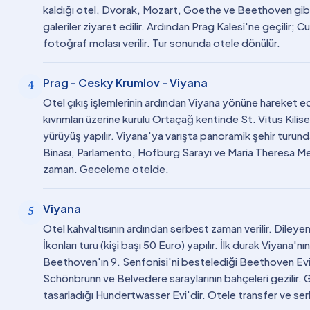
kaldığı otel, Dvorak, Mozart, Goethe ve Beethoven gibi isi
galeriler ziyaret edilir. Ardından Prag Kalesi'ne geçilir; 
fotoğraf molası verilir. Tur sonunda otele dönülür.
Prag - Cesky Krumlov - Viyana
4
Otel çıkış işlemlerinin ardından Viyana yönüne hareket ed
kıvrımları üzerine kurulu Ortaçağ kentinde St. Vitus Kilis
yürüyüş yapılır. Viyana'ya varışta panoramik şehir tur
Binası, Parlamento, Hofburg Sarayı ve Maria Theresa Mey
zaman. Geceleme otelde.
Viyana
5
Otel kahvaltısının ardından serbest zaman verilir. Dileye
İkonları turu (kişi başı 50 Euro) yapılır. İlk durak Viyana
Beethoven'ın 9. Senfonisi'ni bestelediği Beethoven Evi
Schönbrunn ve Belvedere saraylarının bahçeleri gezilir
tasarladığı Hundertwasser Evi'dir. Otele transfer ve 