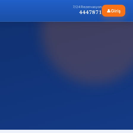
7/24 Rezervasyon
👤
Giriş
4447871