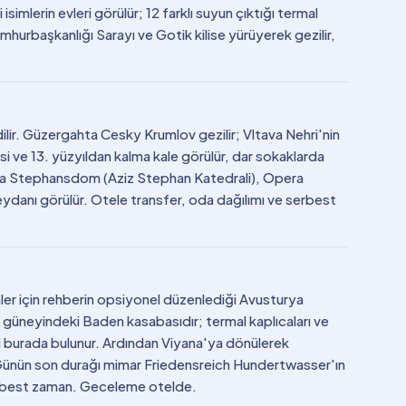
mlerin evleri görülür; 12 farklı suyun çıktığı termal
Cumhurbaşkanlığı Sarayı ve Gotik kilise yürüyerek gezilir,
ilir. Güzergahta Cesky Krumlov gezilir; Vltava Nehri'nin
esi ve 13. yüzyıldan kalma kale görülür, dar sokaklarda
unda Stephansdom (Aziz Stephan Katedrali), Opera
danı görülür. Otele transfer, oda dağılımı ve serbest
nler için rehberin opsiyonel düzenlediği Avusturya
'nın güneyindeki Baden kasabasıdır; termal kaplıcaları ve
 burada bulunur. Ardından Viyana'ya dönülerek
. Günün son durağı mimar Friedensreich Hundertwasser'ın
serbest zaman. Geceleme otelde.