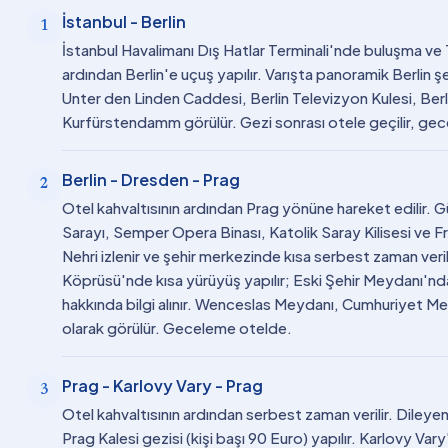
İstanbul - Berlin
1
İstanbul Havalimanı Dış Hatlar Terminali'nde buluşma ve T
ardından Berlin'e uçuş yapılır. Varışta panoramik Berlin
Unter den Linden Caddesi, Berlin Televizyon Kulesi, Berl
Kurfürstendamm görülür. Gezi sonrası otele geçilir, ge
Berlin - Dresden - Prag
2
Otel kahvaltısının ardından Prag yönüne hareket edilir.
Sarayı, Semper Opera Binası, Katolik Saray Kilisesi ve F
Nehri izlenir ve şehir merkezinde kısa serbest zaman veril
Köprüsü'nde kısa yürüyüş yapılır; Eski Şehir Meydanı'nda
hakkında bilgi alınır. Wenceslas Meydanı, Cumhuriyet Me
olarak görülür. Geceleme otelde.
Prag - Karlovy Vary - Prag
3
Otel kahvaltısının ardından serbest zaman verilir. Dileye
Prag Kalesi gezisi (kişi başı 90 Euro) yapılır. Karlovy Va