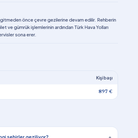
na gitmeden önce çevre gezilerine devam edilir. Rehberin
ilet ve gümrük işlemlerinin ardından Türk Hava Yolları
servisler sona erer.
Kişi başı
897 €
gi şehirler geziliyor?
+