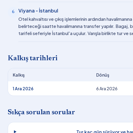
Viyana - İstanbul
6
Otel kahvaltısı ve çıkış işlemlerinin ardından havalimanı
belirteceği saatte havalimanına transfer yapılır. Bagaj, b
tarifeli seferiyle İstanbul'a uçulur. Varışla birlikte tur ve 
Kalkış tarihleri
Kalkış
Dönüş
1 Ara 2026
6 Ara 2026
Sıkça sorulan sorular
Tur kaç gün sürüyor ve han