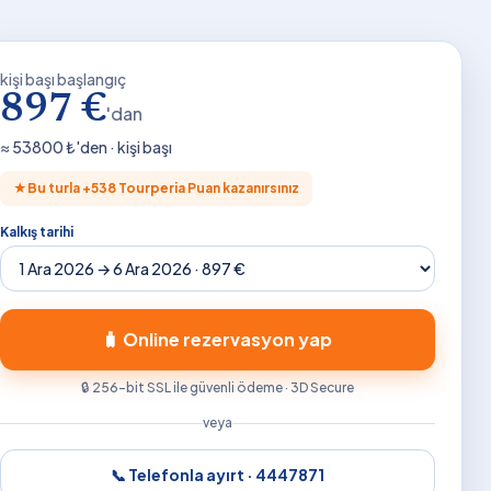
kişi başı başlangıç
897 €
'dan
≈
53800
₺'den · kişi başı
★
Bu turla +
538
Tourperia Puan kazanırsınız
Kalkış tarihi
🧳 Online rezervasyon yap
🔒 256-bit SSL ile güvenli ödeme · 3D Secure
veya
📞 Telefonla ayırt ·
4447871