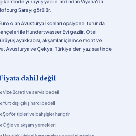
ğ kentinde yürüyüş yapılır, ardından Viyana'da
ofburg Sarayı görülür.
 Euro olan Avusturya İkonları opsiyonel turunda
hçeleri ile Hundertwasser Evi gezilir. Otel
yürüyüş ayakkabısı, akşamlar için ince mont ve
nya, Avusturya ve Çekya, Türkiye'den yaz saatinde
Fiyata dahil değil
Vize ücreti ve servis bedeli
✕
Yurt dışı çıkış harcı bedeli
✕
Şoför tipleri ve bahşişler hariçtir
✕
Öğle ve akşam yemekleri
✕
Her türlü kişisel harcamalar ve otel ekstraları