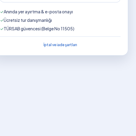
✓
Anında yer ayırtma & e-posta onayı
✓
Ücretsiz tur danışmanlığı
✓
TÜRSAB güvencesi (Belge No 11505)
İptal ve iade şartları