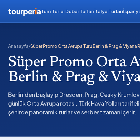
tourper
i
a
Tüm Turlar
Dubai Turları
İtalya Turları
İspanya
Ana sayfa
/
Süper Promo Orta Avrupa Turu Berlin & Prag & Viyana 
Süper Promo Orta A
Berlin & Prag & Viy
Berlin'den başlayıp Dresden, Prag, Cesky Krumlov
günlük Orta Avrupa rotası. Türk Hava Yolları tarifeli 
şehirde panoramik turlar ve serbest zaman içerir.