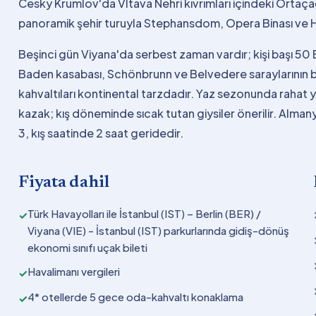
Cesky Krumlov'da Vltava Nehri kıvrımları içindeki Ortaça
panoramik şehir turuyla Stephansdom, Opera Binası ve H
Beşinci gün Viyana'da serbest zaman vardır; kişi başı 50
Baden kasabası, Schönbrunn ve Belvedere saraylarının ba
kahvaltıları kontinental tarzdadır. Yaz sezonunda rahat 
kazak; kış döneminde sıcak tutan giysiler önerilir. Alma
3, kış saatinde 2 saat geridedir.
Fiyata dahil
Türk Havayolları ile İstanbul (IST) – Berlin (BER) /
✓
Viyana (VIE) - İstanbul (IST) parkurlarında gidiş-dönüş
ekonomi sınıfı uçak bileti
Havalimanı vergileri
✓
4* otellerde 5 gece oda-kahvaltı konaklama
✓