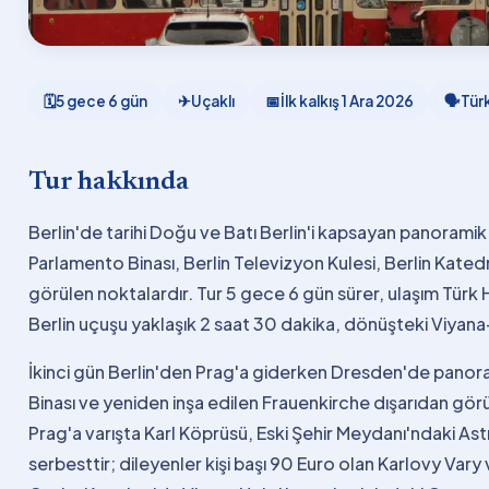
🗓
5 gece 6 gün
✈
Uçaklı
📅
İlk kalkış
1 Ara 2026
🗣
Tür
Tur hakkında
Berlin'de tarihi Doğu ve Batı Berlin'i kapsayan panoramik
Parlamento Binası, Berlin Televizyon Kulesi, Berlin Kate
görülen noktalardır. Tur 5 gece 6 gün sürer, ulaşım Türk Hav
Berlin uçuşu yaklaşık 2 saat 30 dakika, dönüşteki Viyana-
İkinci gün Berlin'den Prag'a giderken Dresden'de panora
Binası ve yeniden inşa edilen Frauenkirche dışarıdan görül
Prag'a varışta Karl Köprüsü, Eski Şehir Meydanı'ndaki As
serbesttir; dileyenler kişi başı 90 Euro olan Karlovy Vary