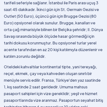
tarifeli seferiyle sağlanır. İstanbul ile Paris arası uçuş 3
saat 45 dakikadır. İkinci gün için St. Germain Gezisi ve
Outlet (50 Euro), üçüncü gün için Brugge Gezisi (80
Euro) opsiyonel olarak sunulur. Brugge, kanalları ve
orta çağ mimarisiyle bilinen bir Belçika şehridir; II. Dünya
Savaşı sırasında büyük ölçüde hasar görmediği için
tarihi dokusu korunmuştur. Bu opsiyonel turlar yerel
acente tarafından en az 20 kişi katılımıyla düzenlenir ve
katılım zorunlu değildir.
Oteldeki kahvaltılar kontinental tipte, yani tereyağı,
reçel, ekmek, çay veya kahveden oluşan sınırlı bir
menüyle servis edilir. Fransa, Türkiye'den yaz saatinde
1, kış saatinde 2 saat geridedir. Umuma mahsus
pasaport sahipleri için vize gereklidir; yeşil ve hizmet
pasaportlarında vize aranmaz. Pasaportun seyahat bitiş
tarihinden itibaren 6 ay geçerli ve 10 yıldan eski