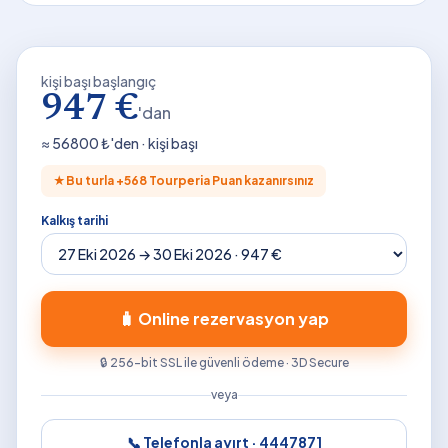
kişi başı başlangıç
947 €
'dan
≈
56800
₺'den · kişi başı
★
Bu turla +
568
Tourperia Puan kazanırsınız
Kalkış tarihi
🧳 Online rezervasyon yap
🔒 256-bit SSL ile güvenli ödeme · 3D Secure
veya
📞 Telefonla ayırt ·
4447871