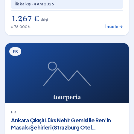
İlk kalkış ·
4 Ara 2026
1.267 €
/kişi
İncele →
≈ 76.000 ₺
FR
FR
Ankara Çıkışlı Lüks Nehir Gemisi ile Ren'in
Masalsı Şehirleri (Strazburg Otel