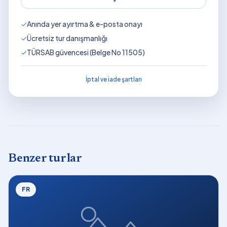
✓
Anında yer ayırtma & e-posta onayı
✓
Ücretsiz tur danışmanlığı
✓
TÜRSAB güvencesi (Belge No 11505)
İptal ve iade şartları
Benzer turlar
FR