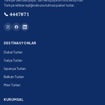
Türkiye'den dünyaya; tarifeli uçuş konforu ve uzman
Türkçe rehber eşliğinde unutulmaz paket turlar.
📞
4447871
DESTINASYONLAR
Dubai Turları
İtalya Turları
İspanya Turları
Balkan Turları
Mısır Turları
KURUMSAL