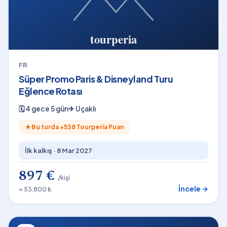
FR
Süper Promo Paris & Disneyland Turu
Eğlence Rotası
🗓
4 gece 5 gün
✈
Uçaklı
★
Bu turda +
538
Tourperia Puan
İlk kalkış ·
8 Mar 2027
897 €
/kişi
İncele →
≈ 53.800 ₺