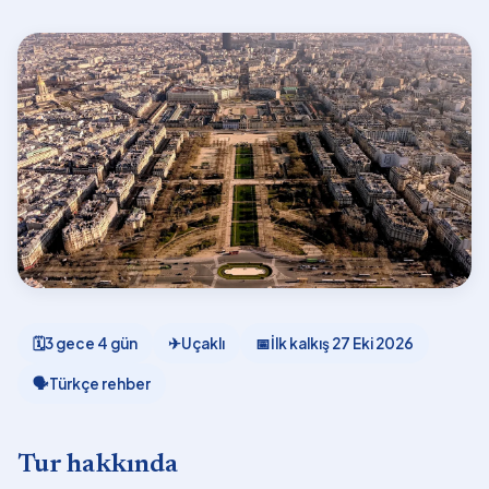
🗓
3 gece 4 gün
✈
Uçaklı
📅
İlk kalkış
27 Eki 2026
🗣
Türkçe rehber
Tur hakkında