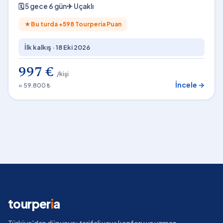
Konaklamalı)
🗓
5 gece 6 gün
✈
Uçaklı
★
Bu turda +
598
Tourperia Puan
İlk kalkış ·
18 Eki 2026
997 €
/kişi
İncele →
≈ 59.800 ₺
tourper
i
a