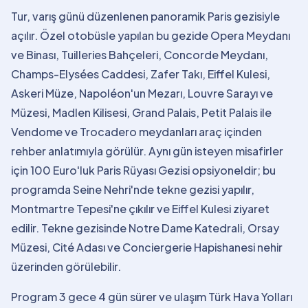
Tur, varış günü düzenlenen panoramik Paris gezisiyle
açılır. Özel otobüsle yapılan bu gezide Opera Meydanı
ve Binası, Tuilleries Bahçeleri, Concorde Meydanı,
Champs-Elysées Caddesi, Zafer Takı, Eiffel Kulesi,
Askeri Müze, Napoléon'un Mezarı, Louvre Sarayı ve
Müzesi, Madlen Kilisesi, Grand Palais, Petit Palais ile
Vendome ve Trocadero meydanları araç içinden
rehber anlatımıyla görülür. Aynı gün isteyen misafirler
için 100 Euro'luk Paris Rüyası Gezisi opsiyoneldir; bu
programda Seine Nehri'nde tekne gezisi yapılır,
Montmartre Tepesi'ne çıkılır ve Eiffel Kulesi ziyaret
edilir. Tekne gezisinde Notre Dame Katedrali, Orsay
Müzesi, Cité Adası ve Conciergerie Hapishanesi nehir
üzerinden görülebilir.
Program 3 gece 4 gün sürer ve ulaşım Türk Hava Yolları