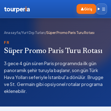
tourper
i
a
☰
👤
Giriş
Ana sayfa
/
Yurt Dışı Turları
/
Süper Promo Paris Turu Rotası
FR
Süper Promo Paris Turu Rotası
3 gece 4 gün süren Paris programında ilk gün
panoramik şehir turuyla başlanır, son gün Türk
Hava Yolları seferiyle İstanbul'a dönülür. Brugge
ve St. Germain gibi opsiyonel rotalar programa
eklenebilir.