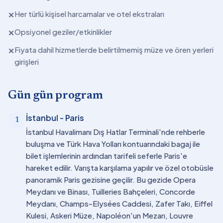
Her türlü kişisel harcamalar ve otel ekstraları
✕
Opsiyonel geziler/etkinlikler
✕
Fiyata dahil hizmetlerde belirtilmemiş müze ve ören yerleri
✕
girişleri
Gün gün program
İstanbul - Paris
1
İstanbul Havalimanı Dış Hatlar Terminali'nde rehberle
buluşma ve Türk Hava Yolları kontuarındaki bagaj ile
bilet işlemlerinin ardından tarifeli seferle Paris'e
hareket edilir. Varışta karşılama yapılır ve özel otobüsle
panoramik Paris gezisine geçilir. Bu gezide Opera
Meydanı ve Binası, Tuilleries Bahçeleri, Concorde
Meydanı, Champs-Elysées Caddesi, Zafer Takı, Eiffel
Kulesi, Askeri Müze, Napoléon'un Mezarı, Louvre