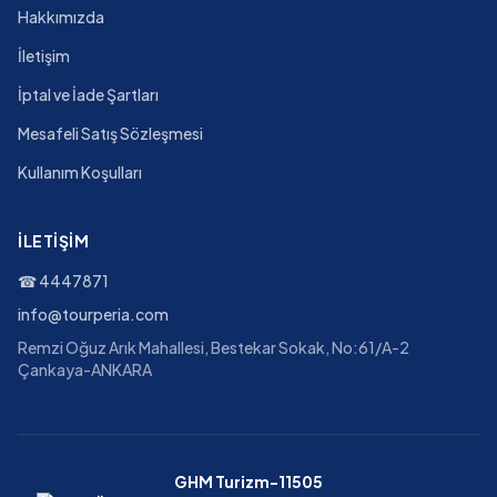
Hakkımızda
İletişim
İptal ve İade Şartları
Mesafeli Satış Sözleşmesi
Kullanım Koşulları
İLETIŞIM
☎
4447871
info@tourperia.com
Remzi Oğuz Arık Mahallesi, Bestekar Sokak, No:61/A-2
Çankaya-ANKARA
GHM Turizm-11505