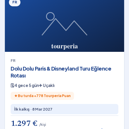
FR
FR
Dolu Dolu Paris & Disneyland Turu Eğlence
Rotası
🗓
4 gece 5 gün
✈
Uçaklı
★
Bu turda +
778
Tourperia Puan
İlk kalkış ·
8 Mar 2027
1.297 €
/kişi