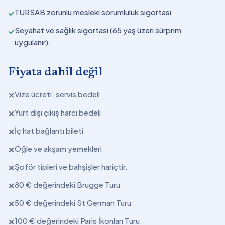
TURSAB zorunlu mesleki sorumluluk sigortası
✓
Seyahat ve sağlık sigortası (65 yaş üzeri sürprim
✓
uygulanır).
Fiyata dahil değil
Vize ücreti, servis bedeli
✕
Yurt dışı çıkış harcı bedeli
✕
İç hat bağlantı bileti
✕
Öğle ve akşam yemekleri
✕
Şoför tipleri ve bahşişler hariçtir.
✕
80 € değerindeki Brugge Turu
✕
50 € değerindeki St German Turu
✕
100 € değerindeki Paris İkonları Turu
✕