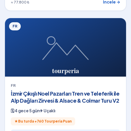
İncele →
≈ 77.800 ₺
FR
FR
İzmir Çıkışlı Noel Pazarları Tren ve Teleferik ile
Alp Dağları Zirvesi & Alsace & Colmar Turu V2
🗓
4 gece 5 gün
✈
Uçaklı
★
Bu turda +
760
Tourperia Puan