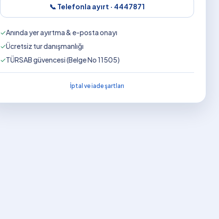
📞 Telefonla ayırt ·
4447871
✓
Anında yer ayırtma & e-posta onayı
✓
Ücretsiz tur danışmanlığı
✓
TÜRSAB güvencesi (Belge No 11505)
İptal ve iade şartları