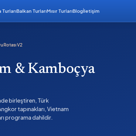
 Turları
Balkan Turları
Mısır Turları
Blog
İletişim
u Rotası V2
am & Kamboçya
e birleştiren, Türk
. Angkor tapınakları, Vietnam
rı programa dahildir.