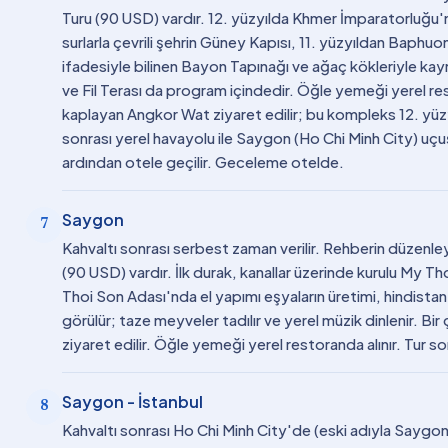
Turu (90 USD) vardır. 12. yüzyılda Khmer İmparatorluğu
surlarla çevrili şehrin Güney Kapısı, 11. yüzyıldan Baphu
ifadesiyle bilinen Bayon Tapınağı ve ağaç kökleriyle kay
ve Fil Terası da program içindedir. Öğle yemeği yerel res
kaplayan Angkor Wat ziyaret edilir; bu kompleks 12. yüzyı
sonrası yerel havayolu ile Saygon (Ho Chi Minh City) uçuş
ardından otele geçilir. Geceleme otelde.
Saygon
7
Kahvaltı sonrası serbest zaman verilir. Rehberin düzen
(90 USD) vardır. İlk durak, kanallar üzerinde kurulu My Tho 
Thoi Son Adası'nda el yapımı eşyaların üretimi, hindista
görülür; taze meyveler tadılır ve yerel müzik dinlenir. Bir 
ziyaret edilir. Öğle yemeği yerel restoranda alınır. Tur 
Saygon - İstanbul
8
Kahvaltı sonrası Ho Chi Minh City'de (eski adıyla Saygon)