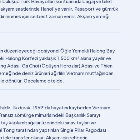
le buluşup Türk Havayolları kontuarında bagaj ve bilet
le akşam saatlerinde Hanoi'ye varılır. Pasaport ve gümrük
ve dinlenmek için serbest zaman verilir. Akşam yemeği
berin düzenleyeceği opsiyonel Öğle Yemekli Halong Bay
i Halong Körfezi yaklaşık 1.500 km² alana yayılır ve
ong Adası, Ga Choi (Öpüşen Horozlar) Adası ve Thien
meğinde deniz ürünleri ağırlıklı Vietnam mutfağından
tele dönülür. Geceleme otelde.
hildir. İlk durak, 1969'da hayatını kaybeden Vietnam
n Fransız sömürge mimarisindeki Başkanlık Sarayı
 taş kaplumbağalar üzerindeki sınav taşları ve
i Tong tarafından yaptırılan Single Pillar Pagodası
otele transfer olunur. Akşam için rehberin