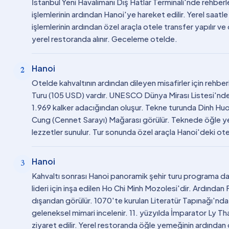
İstanbul Yeni Havalimanı Dış Hatlar Terminali'nde rehber
işlemlerinin ardından Hanoi'ye hareket edilir. Yerel saat
işlemlerinin ardından özel araçla otele transfer yapılır 
yerel restoranda alınır. Geceleme otelde.
Hanoi
2
Otelde kahvaltının ardından dileyen misafirler için reh
Turu (105 USD) vardır. UNESCO Dünya Mirası Listesi'ndek
1.969 kalker adacığından oluşur. Tekne turunda Dinh Hu
Cung (Cennet Sarayı) Mağarası görülür. Teknede öğle ye
lezzetler sunulur. Tur sonunda özel araçla Hanoi'deki o
Hanoi
3
Kahvaltı sonrası Hanoi panoramik şehir turu programa da
lideri için inşa edilen Ho Chi Minh Mozolesi'dir. Ardında
dışarıdan görülür. 1070'te kurulan Literatür Tapınağı'nda
geleneksel mimari incelenir. 11. yüzyılda İmparator Ly Tha
ziyaret edilir. Yerel restoranda öğle yemeğinin ardından 