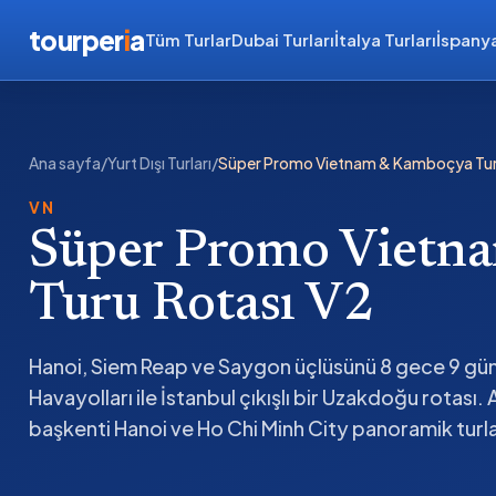
tourper
i
a
Tüm Turlar
Dubai Turları
İtalya Turları
İspanya
Ana sayfa
/
Yurt Dışı Turları
/
Süper Promo Vietnam & Kamboçya Tur
VN
Süper Promo Vietn
Turu Rotası V2
Hanoi, Siem Reap ve Saygon üçlüsünü 8 gece 9 günd
Havayolları ile İstanbul çıkışlı bir Uzakdoğu rotası
başkenti Hanoi ve Ho Chi Minh City panoramik turla