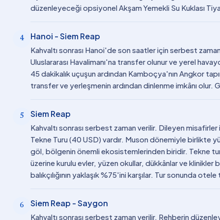
düzenleyeceği opsiyonel Akşam Yemekli Su Kuklası Tiy
Hanoi - Siem Reap
4
Kahvaltı sonrası Hanoi'de son saatler için serbest zaman 
Uluslararası Havalimanı'na transfer olunur ve yerel havayo
45 dakikalık uçuşun ardından Kamboçya'nın Angkor tapınak
transfer ve yerleşmenin ardından dinlenme imkânı olur.
Siem Reap
5
Kahvaltı sonrası serbest zaman verilir. Dileyen misafirl
Tekne Turu (40 USD) vardır. Muson dönemiyle birlikte
göl, bölgenin önemli ekosistemlerinden biridir. Tekne tur
üzerine kurulu evler, yüzen okullar, dükkânlar ve klinikle
balıkçılığının yaklaşık %75'ini karşılar. Tur sonunda ote
Siem Reap - Saygon
6
Kahvaltı sonrası serbest zaman verilir. Rehberin düze