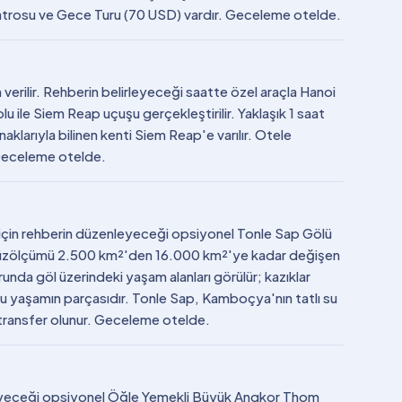
atrosu ve Gece Turu (70 USD) vardır. Geceleme otelde.
verilir. Rehberin belirleyeceği saatte özel araçla Hanoi
lu ile Siem Reap uçuşu gerçekleştirilir. Yaklaşık 1 saat
larıyla bilinen kenti Siem Reap'e varılır. Otele
 Geceleme otelde.
er için rehberin düzenleyeceği opsiyonel Tonle Sap Gölü
 yüzölçümü 2.500 km²'den 16.000 km²'ye kadar değişen
unda göl üzerindeki yaşam alanları görülür; kazıklar
r bu yaşamın parçasıdır. Tonle Sap, Kamboçya'nın tatlı su
le transfer olunur. Geceleme otelde.
nleyeceği opsiyonel Öğle Yemekli Büyük Angkor Thom