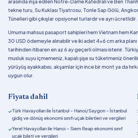
arasında inşa edilen Notre-Dame Katedrali ve Ben Thanh
tekne turu, Su Kuklası Tiyatrosu, Tonle Sap Gölü, Angk
Tünelleri gibi çıkışlar opsiyonel turlardır ve ayrı ücretlidir.
Umuma mahsus pasaport sahipleri hem Vietnam hem Kambo
30 USD ödemeyle alınabilir ve iki adet 4x6 cm arka planı
tarihinden itibaren en az 6 ay geçerli olması istenir. Türki
musluk suyu içmemeniz, kapalı şişe su tüketmeniz önerilir
yürüyüş ayakkabısı, akşamlar için ince bir mont ya da hır
uygun olur.
Fiyata dahil
Türk Havayolları ile İstanbul – Hanoi/Saygon - İstanbul
✓
gidiş ve dönüş ekonomi sınıfı uçak biletleri ve vergileri
Yerel Havayolları ile Hanoi – Siem Reap ekonomi sınıf
✓
uçak bileti ve vergileri