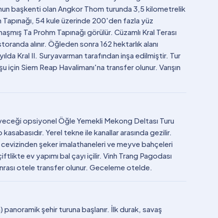
'nun başkenti olan Angkor Thom turunda 3,5 kilometrelik
on Tapınağı, 54 kule üzerinde 200'den fazla yüz
naşmış Ta Prohm Tapınağı görülür. Cüzamlı Kral Terası
toranda alınır. Öğleden sonra 162 hektarlık alanı
lda Kral II. Suryavarman tarafından inşa edilmiştir. Tur
u için Siem Reap Havalimanı'na transfer olunur. Varışın
leyeceği opsiyonel Öğle Yemekli Mekong Deltası Turu
kasabasıdır. Yerel tekne ile kanallar arasında gezilir.
n cevizinden şeker imalathaneleri ve meyve bahçeleri
çiftlikte ev yapımı bal çayı içilir. Vinh Trang Pagodası
sonrası otele transfer olunur. Geceleme otelde.
 panoramik şehir turuna başlanır. İlk durak, savaş