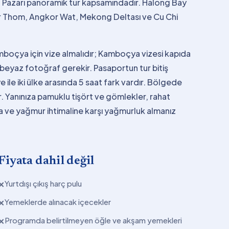
 Pazarı panoramik tur kapsamındadır. Halong Bay
or Thom, Angkor Wat, Mekong Deltası ve Cu Chi
çya için vize almalıdır; Kamboçya vizesi kapıda
 beyaz fotoğraf gerekir. Pasaportun tur bitiş
ye ile iki ülke arasında 5 saat fark vardır. Bölgede
. Yanınıza pamuklu tişört ve gömlekler, rahat
ka ve yağmur ihtimaline karşı yağmurluk almanız
Fiyata dahil değil
Yurtdışı çıkış harç pulu
✕
Yemeklerde alınacak içecekler
✕
Programda belirtilmeyen öğle ve akşam yemekleri
✕