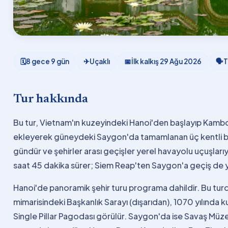
🗓
8 gece 9 gün
✈
Uçaklı
📅
İlk kalkış
29 Ağu 2026
🗣
T
Tur hakkında
Bu tur, Vietnam'ın kuzeyindeki Hanoi'den başlayıp Kamb
ekleyerek güneydeki Saygon'da tamamlanan üç kentli b
gündür ve şehirler arası geçişler yerel havayolu uçuşlarıy
saat 45 dakika sürer; Siem Reap'ten Saygon'a geçiş de y
Hanoi'de panoramik şehir turu programa dahildir. Bu tur
mimarisindeki Başkanlık Sarayı (dışarıdan), 1070 yılında k
Single Pillar Pagodası görülür. Saygon'da ise Savaş Müzes