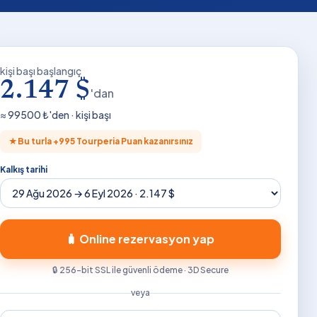
kişi başı başlangıç
2.147 $
'dan
≈
99500
₺'den · kişi başı
★
Bu turla +
995
Tourperia Puan kazanırsınız
Kalkış tarihi
🧳 Online rezervasyon yap
🔒 256-bit SSL ile güvenli ödeme · 3D Secure
veya