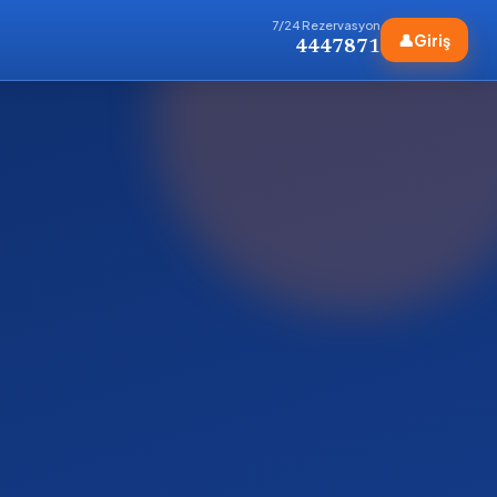
7/24 Rezervasyon
👤
Giriş
4447871