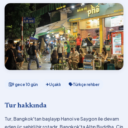
🗓
9 gece 10 gün
✈
Uçaklı
🗣
Türkçe rehber
Tur hakkında
Tur, Bangkok'tan başlayıp Hanoi ve Saygon ile devam
eden üç şehirli bir rotadır. Bangkok'ta Altın Buddha, Çin