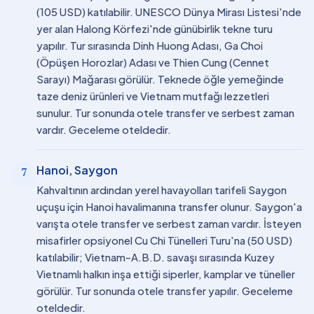
(105 USD) katılabilir. UNESCO Dünya Mirası Listesi'nde
yer alan Halong Körfezi'nde günübirlik tekne turu
yapılır. Tur sırasında Dinh Huong Adası, Ga Choi
(Öpüşen Horozlar) Adası ve Thien Cung (Cennet
Sarayı) Mağarası görülür. Teknede öğle yemeğinde
taze deniz ürünleri ve Vietnam mutfağı lezzetleri
sunulur. Tur sonunda otele transfer ve serbest zaman
vardır. Geceleme oteldedir.
Hanoi, Saygon
7
Kahvaltının ardından yerel havayolları tarifeli Saygon
uçuşu için Hanoi havalimanına transfer olunur. Saygon'a
varışta otele transfer ve serbest zaman vardır. İsteyen
misafirler opsiyonel Cu Chi Tünelleri Turu'na (50 USD)
katılabilir; Vietnam-A.B.D. savaşı sırasında Kuzey
Vietnamlı halkın inşa ettiği siperler, kamplar ve tüneller
görülür. Tur sonunda otele transfer yapılır. Geceleme
oteldedir.