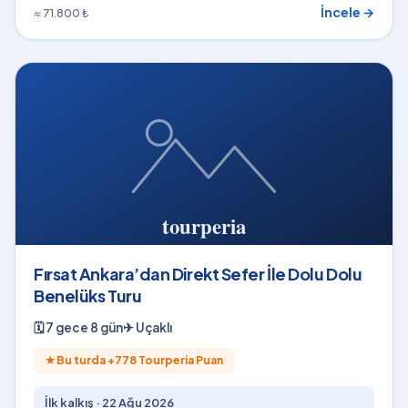
İncele →
≈ 71.800 ₺
Fırsat Ankara’dan Direkt Sefer İle Dolu Dolu
Benelüks Turu
🗓
7 gece 8 gün
✈
Uçaklı
★
Bu turda +
778
Tourperia Puan
İlk kalkış ·
22 Ağu 2026