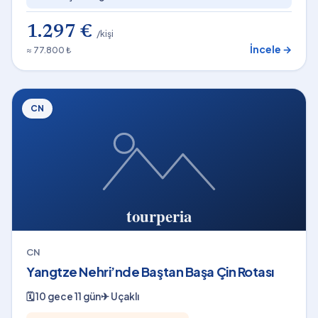
1.297 €
/kişi
İncele →
≈ 77.800 ₺
CN
CN
Yangtze Nehri’nde Baştan Başa Çin Rotası
🗓
10 gece 11 gün
✈
Uçaklı