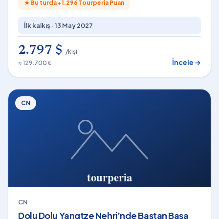
★
Bu turda +
1.296
Tourperia Puan
İlk kalkış ·
13 May 2027
2.797 $
/kişi
İncele →
≈ 129.700 ₺
CN
CN
Dolu Dolu Yangtze Nehri’nde Baştan Başa