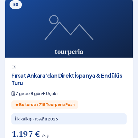
ES
ES
Fırsat Ankara’dan Direkt İspanya & Endülüs
Turu
🗓
7 gece 8 gün
✈
Uçaklı
★
Bu turda +
718
Tourperia Puan
İlk kalkış ·
15 Ağu 2026
1.197 €
/kişi