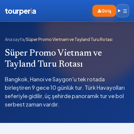
tourper
i
a
☰
👤
Giriş
Ana sayfa
/
Süper Promo Vietnam ve Tayland Turu Rotası
Süper Promo Vietnam ve
Tayland Turu Rotası
Bangkok, Hanoi ve Saygon'u tek rotada
birleştiren 9 gece 10 günlük tur. Türk Havayolları
seferiyle gidilir, üç şehirde panoramik tur ve bol
serbest zaman vardır.