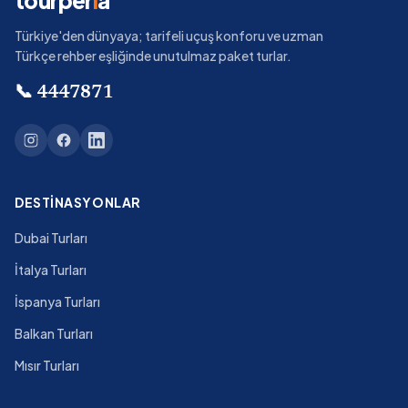
tourper
i
a
Türkiye'den dünyaya; tarifeli uçuş konforu ve uzman
Türkçe rehber eşliğinde unutulmaz paket turlar.
📞
4447871
DESTINASYONLAR
Dubai Turları
İtalya Turları
İspanya Turları
Balkan Turları
Mısır Turları