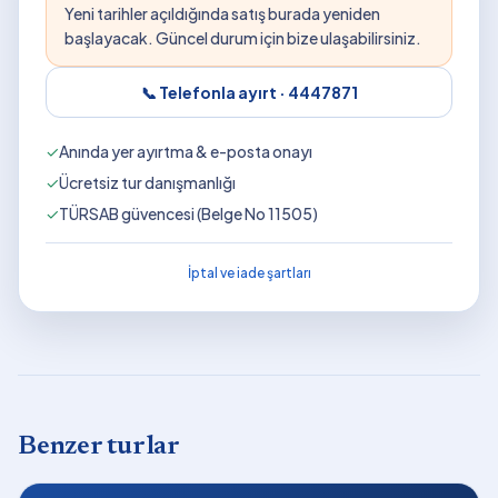
Yeni tarihler açıldığında satış burada yeniden
başlayacak. Güncel durum için bize ulaşabilirsiniz.
📞 Telefonla ayırt ·
4447871
✓
Anında yer ayırtma & e-posta onayı
✓
Ücretsiz tur danışmanlığı
✓
TÜRSAB güvencesi (Belge No 11505)
İptal ve iade şartları
Benzer turlar