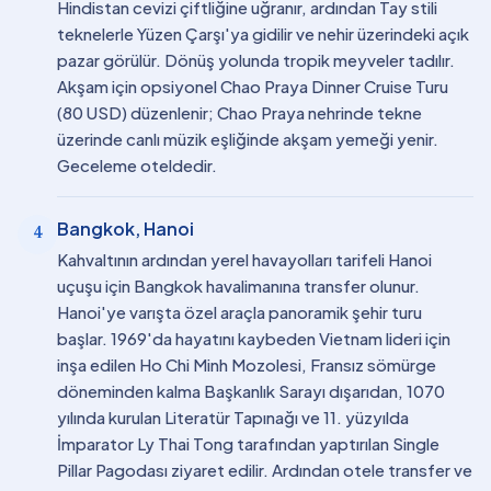
Hindistan cevizi çiftliğine uğranır, ardından Tay stili
teknelerle Yüzen Çarşı'ya gidilir ve nehir üzerindeki açık
pazar görülür. Dönüş yolunda tropik meyveler tadılır.
Akşam için opsiyonel Chao Praya Dinner Cruise Turu
(80 USD) düzenlenir; Chao Praya nehrinde tekne
üzerinde canlı müzik eşliğinde akşam yemeği yenir.
Geceleme oteldedir.
Bangkok, Hanoi
4
Kahvaltının ardından yerel havayolları tarifeli Hanoi
uçuşu için Bangkok havalimanına transfer olunur.
Hanoi'ye varışta özel araçla panoramik şehir turu
başlar. 1969'da hayatını kaybeden Vietnam lideri için
inşa edilen Ho Chi Minh Mozolesi, Fransız sömürge
döneminden kalma Başkanlık Sarayı dışarıdan, 1070
yılında kurulan Literatür Tapınağı ve 11. yüzyılda
İmparator Ly Thai Tong tarafından yaptırılan Single
Pillar Pagodası ziyaret edilir. Ardından otele transfer ve