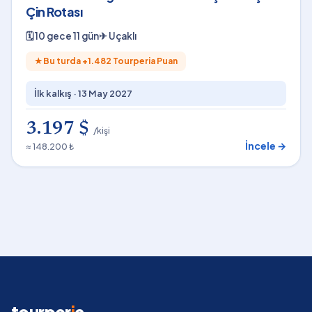
Çin Rotası
🗓
10 gece 11 gün
✈
Uçaklı
★
Bu turda +
1.482
Tourperia Puan
İlk kalkış ·
13 May 2027
3.197 $
/kişi
İncele →
≈ 148.200 ₺