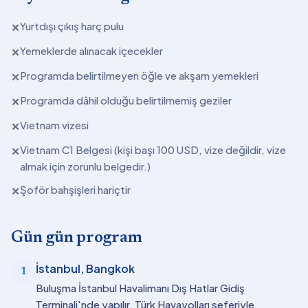
Yurtdışı çıkış harç pulu
✕
Yemeklerde alınacak içecekler
✕
Programda belirtilmeyen öğle ve akşam yemekleri
✕
Programda dâhil olduğu belirtilmemiş geziler
✕
Vietnam vizesi
✕
Vietnam C1 Belgesi (kişi başı 100 USD, vize değildir, vize
✕
almak için zorunlu belgedir.)
Şoför bahşişleri hariçtir
✕
Gün gün program
İstanbul, Bangkok
1
Buluşma İstanbul Havalimanı Dış Hatlar Gidiş
Terminali'nde yapılır. Türk Havayolları seferiyle