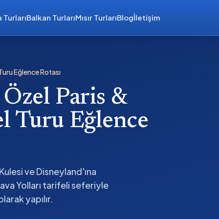
 Turları
Balkan Turları
Mısır Turları
Blog
İletişim
 Turu Eğlence Rotası
 Özel Paris &
l Turu Eğlence
Kulesi ve Disneyland'ına
a Yolları tarifeli seferiyle
larak yapılır.