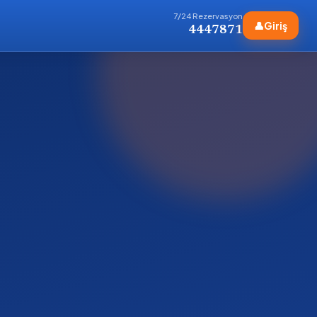
7/24 Rezervasyon
👤
Giriş
4447871