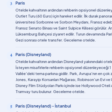
Paris
3
Otelde kahvaltının ardından rehberin opsiyonel düzenl
Outlet Turu (60 Euro) için hareket edilir. İlk durak pano
üniversitesi Sorbonne ve Sorbon Meydanı, Fransız edebi
Fransız Senato Binası ve Saint Sulpice Kilisesi görülür. A
Lüksemburg Bahçesi ziyaret edilir. Turun devamında Paris
Gezi sonrası otele transfer. Geceleme otelde.
Paris (Disneyland)
4
Otelde kahvaltının ardından Disneyland yakınındaki otele
İsteyen misafirlerle rehberin opsiyonel düzenleyeceği 1 
Vallée'deki tema parkına gidilir. Park, Avrupa'nın en çok 
Jones, Karayip Korsanları Mağarası, Robinson'un Evi ve Uz
Disney Film Stüdyoları Parkı içinde ise Hollywood Ote
Tramvay turu bulunur. Geceleme otelde.
Paris (Disneyland) - İstanbul
5