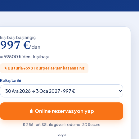
kişi başı başlangıç
997 €
'dan
≈
59800
₺'den · kişi başı
★
Bu turla +
598
Tourperia Puan kazanırsınız
Kalkış tarihi
🧳 Online rezervasyon yap
🔒 256-bit SSL ile güvenli ödeme · 3D Secure
veya