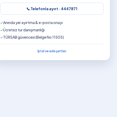
📞 Telefonla ayırt ·
4447871
✓
Anında yer ayırtma & e-posta onayı
✓
Ücretsiz tur danışmanlığı
✓
TÜRSAB güvencesi (Belge No 11505)
İptal ve iade şartları