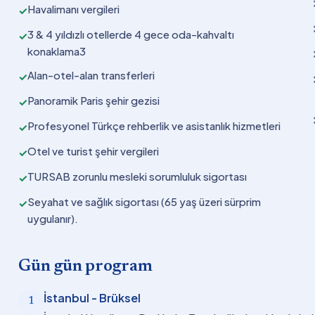
Havalimanı vergileri
✓
3 & 4 yıldızlı otellerde 4 gece oda-kahvaltı
✓
konaklama3
Alan-otel-alan transferleri
✓
Panoramik Paris şehir gezisi
✓
Profesyonel Türkçe rehberlik ve asistanlık hizmetleri
✓
Otel ve turist şehir vergileri
✓
TURSAB zorunlu mesleki sorumluluk sigortası
✓
Seyahat ve sağlık sigortası (65 yaş üzeri sürprim
✓
uygulanır).
Gün gün program
İstanbul - Brüksel
1