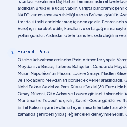
İstanbul Havalimanı Dış Hatlar Terminali'nde rehberle bul
ardından Brüksel'e uçuş yapılır. Varışta panoramik şehir g
NATO kurumlarına ev sahipliği yapan Brüksel görülür. Av
tarzdaki tarihi caddeler araç içinden gezilir. Sonrasınd
Euro) için hareket edilir; kanalları ve orta çağ mimarisiyle 
yolları görülür. Ardından otele transfer, oda dağılımı 
Brüksel - Paris
2
Otelde kahvaltının ardından Paris'e transfer yapılır. Varı
Meydanı ve Binası, Tuileries Bahçeleri, Concorde Meydan
Müze, Napoléon'un Mezarı, Louvre Sarayı, Madlen Kilisesi
ve Trocadero Meydanları görülecek yerler arasındadır. 
Nehri Tekne Gezisi ve Paris Rüyası Gezisi (80 Euro) için
Orsay Müzesi, Cité Adası ve Louvre gibi noktalar nehir ü
Montmartre Tepesi'ne çıkılır; Sacré-Coeur görülür ve R
Eiffel Kulesi ziyaret edilir, isteyen misafirler bilet alarak
zamanda şehirdeki yılbaşı eğlenceleri deneyimlenebilir