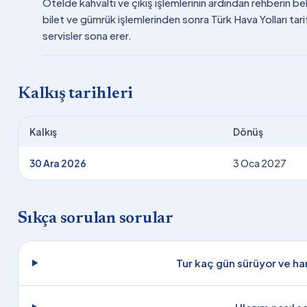
Otelde kahvaltı ve çıkış işlemlerinin ardından rehberin be
bilet ve gümrük işlemlerinden sonra Türk Hava Yolları tarifel
servisler sona erer.
Kalkış tarihleri
Kalkış
Dönüş
30 Ara 2026
3 Oca 2027
Sıkça sorulan sorular
Tur kaç gün sürüyor ve han