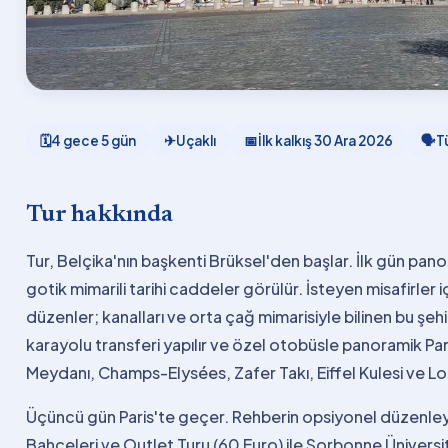
🗓
4 gece 5 gün
✈
Uçaklı
📅
İlk kalkış
30 Ara 2026
🗣
T
Tur hakkında
Tur, Belçika'nın başkenti Brüksel'den başlar. İlk gün pa
gotik mimarili tarihi caddeler görülür. İsteyen misafirler
düzenler; kanalları ve orta çağ mimarisiyle bilinen bu şehi
karayolu transferi yapılır ve özel otobüsle panoramik Par
Meydanı, Champs-Elysées, Zafer Takı, Eiffel Kulesi ve Lo
Üçüncü gün Paris'te geçer. Rehberin opsiyonel düzen
Bahçeleri ve Outlet Turu (60 Euro) ile Sorbonne Üniversit