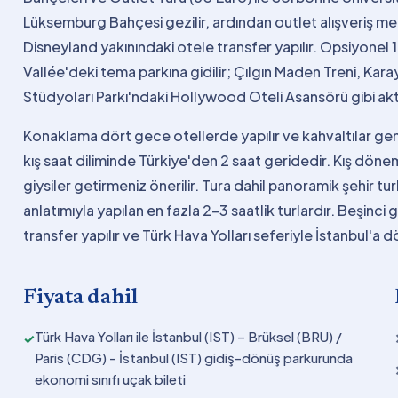
Lüksemburg Bahçesi gezilir, ardından outlet alışveriş m
Disneyland yakınındaki otele transfer yapılır. Opsiyonel 1
Vallée'deki tema parkına gidilir; Çılgın Maden Treni, Kar
Stüdyoları Parkı'ndaki Hollywood Oteli Asansörü gibi aktiv
Konaklama dört gece otellerde yapılır ve kahvaltılar gen
kış saat diliminde Türkiye'den 2 saat geridedir. Kış dön
giysiler getirmeniz önerilir. Tura dahil panoramik şehir tu
anlatımıyla yapılan en fazla 2-3 saatlik turlardır. Beşinc
transfer yapılır ve Türk Hava Yolları seferiyle İstanbul'a d
Fiyata dahil
Türk Hava Yolları ile İstanbul (IST) – Brüksel (BRU) /
✓
Paris (CDG) - İstanbul (IST) gidiş-dönüş parkurunda
ekonomi sınıfı uçak bileti