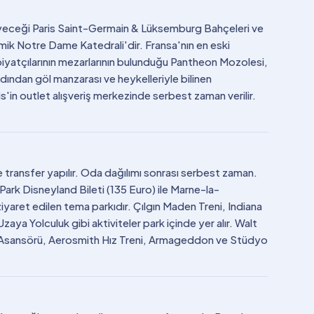
eyeceği Paris Saint-Germain & Lüksemburg Bahçeleri ve
ramik Notre Dame Katedrali'dir. Fransa'nın en eski
yatçılarının mezarlarının bulunduğu Pantheon Mozolesi,
rdından göl manzarası ve heykelleriyle bilinen
'in outlet alışveriş merkezinde serbest zaman verilir.
 transfer yapılır. Oda dağılımı sonrası serbest zaman.
Park Disneyland Bileti (135 Euro) ile Marne-la-
ziyaret edilen tema parkıdır. Çılgın Maden Treni, Indiana
aya Yolculuk gibi aktiviteler park içinde yer alır. Walt
li Asansörü, Aerosmith Hız Treni, Armageddon ve Stüdyo