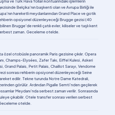
uşma ve Türk Hava Yolları kontuarındaki işlemlerin
ezisinde Belçika'nın başkenti olan ve Avrupa Birliği ile
rupa'nın hareketli meydanlarından Grand Place ve gotik
a rehberin opsiyonel düzenleyeceği Brugge gezisi (40
bilinen Brugge'de renkli çatılı evler, kiliseler ve taşlı kent
ve serbest zaman. Geceleme otelde.
şta özel otobüsle panoramik Paris gezisine çıkılır. Opera
ı, Champs-Elysées, Zafer Takı, Eiffel Kulesi, Askeri
, Grand Palais, Petit Palais, Chaillot Sarayı, Vendome
Gezi sonrası rehberin opsiyonel düzenleyeceği Seine
 hareket edilir. Tekne turunda Notre Dame Katedrali,
zerinden görülür. Ardından Pigalle Semti'nden geçilerek
essamlar Meydanı'nda serbest zaman verilir. Sonrasında
 kuleye çıkabilir. Otele transfer sonrası verilen serbest
. Geceleme otelde.