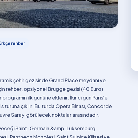
ürkçe rehber
noramik şehir gezisinde Grand Place meydanı ve
 için rehber, opsiyonel Brugge gezisi (40 Euro)
r programın ilk gününe eklenir. İkinci gün Paris'e
is turuna çıkılır. Bu turda Opera Binası, Concorde
uvre Sarayı görülecek noktalar arasındadır.
leyeceği Saint-Germain &amp; Lüksemburg
esi, Pantheon Mozolesi, Saint Sulpice Kilisesi ve