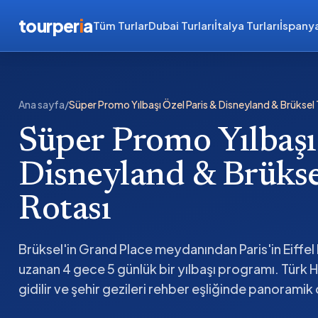
tourper
i
a
Tüm Turlar
Dubai Turları
İtalya Turları
İspanya
Ana sayfa
/
Süper Promo Yılbaşı Özel Paris & Disneyland & Brüksel
Süper Promo Yılbaşı
Disneyland & Brükse
Rotası
Brüksel'in Grand Place meydanından Paris'in Eiffel 
uzanan 4 gece 5 günlük bir yılbaşı programı. Türk Hav
gidilir ve şehir gezileri rehber eşliğinde panoramik o