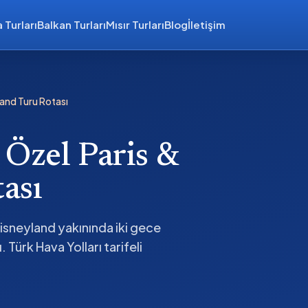
 Turları
Balkan Turları
Mısır Turları
Blog
İletişim
land Turu Rotası
 Özel Paris &
ası
Disneyland yakınında iki gece
Türk Hava Yolları tarifeli