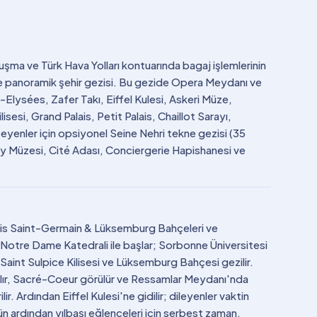
uşma ve Türk Hava Yolları kontuarında bagaj işlemlerinin
le panoramik şehir gezisi. Bu gezide Opera Meydanı ve
Elysées, Zafer Takı, Eiffel Kulesi, Askeri Müze,
esi, Grand Palais, Petit Palais, Chaillot Sarayı,
yenler için opsiyonel Seine Nehri tekne gezisi (35
y Müzesi, Cité Adası, Conciergerie Hapishanesi ve
aris Saint-Germain & Lüksemburg Bahçeleri ve
Notre Dame Katedrali ile başlar; Sorbonne Üniversitesi
aint Sulpice Kilisesi ve Lüksemburg Bahçesi gezilir.
ılır, Sacré-Coeur görülür ve Ressamlar Meydanı'nda
. Ardından Eiffel Kulesi'ne gidilir; dileyenler vaktin
ün ardından yılbaşı eğlenceleri için serbest zaman.