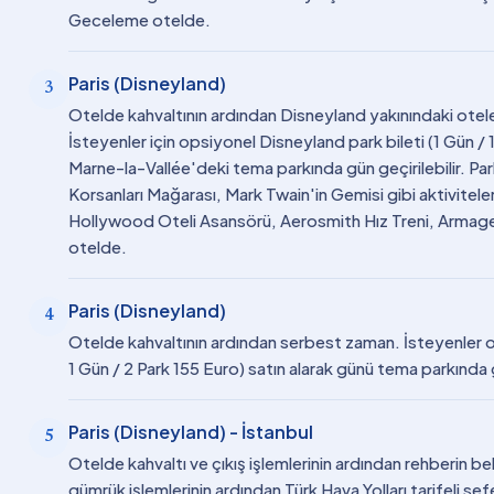
Geceleme otelde.
Paris (Disneyland)
3
Otelde kahvaltının ardından Disneyland yakınındaki otel
İsteyenler için opsiyonel Disneyland park bileti (1 Gün / 1
Marne-la-Vallée'deki tema parkında gün geçirilebilir. Pa
Korsanları Mağarası, Mark Twain'in Gemisi gibi aktivitele
Hollywood Oteli Asansörü, Aerosmith Hız Treni, Armag
otelde.
Paris (Disneyland)
4
Otelde kahvaltının ardından serbest zaman. İsteyenler op
1 Gün / 2 Park 155 Euro) satın alarak günü tema parkında
Paris (Disneyland) - İstanbul
5
Otelde kahvaltı ve çıkış işlemlerinin ardından rehberin be
gümrük işlemlerinin ardından Türk Hava Yolları tarifeli sefe