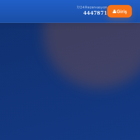
7/24 Rezervasyon
👤
Giriş
4447871