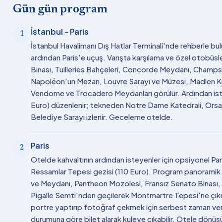
Gün gün program
İstanbul - Paris
1
İstanbul Havalimanı Dış Hatlar Terminali'nde rehberle bul
ardından Paris'e uçuş. Varışta karşılama ve özel otobüs
Binası, Tuilleries Bahçeleri, Concorde Meydanı, Champs-
Napoléon'un Mezarı, Louvre Sarayı ve Müzesi, Madlen Kilis
Vendome ve Trocadero Meydanları görülür. Ardından iste
Euro) düzenlenir; tekneden Notre Dame Katedrali, Orsa
Belediye Sarayı izlenir. Geceleme otelde.
Paris
2
Otelde kahvaltının ardından isteyenler için opsiyonel P
Ressamlar Tepesi gezisi (110 Euro). Program panoramik 
ve Meydanı, Pantheon Mozolesi, Fransız Senato Binası, S
Pigalle Semti'nden geçilerek Montmartre Tepesi'ne çık
portre yaptırıp fotoğraf çekmek için serbest zaman verilir
durumuna göre bilet alarak kuleye çıkabilir. Otele dönüş