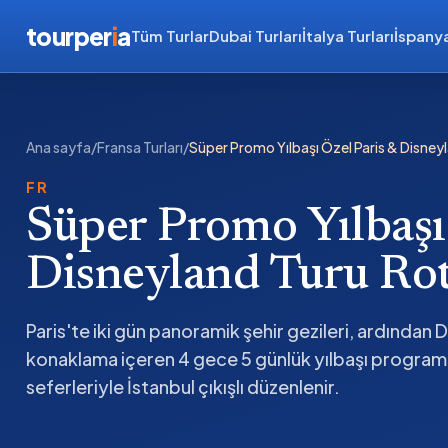
tourper
i
a
Tüm Turlar
Dubai Turları
İtalya Turları
İspanya
Ana sayfa
/
Fransa Turları
/
Süper Promo Yılbaşı Özel Paris & Disney
FR
Süper Promo Yılbaşı
Disneyland Turu Rot
Paris'te iki gün panoramik şehir gezileri, ardından 
konaklama içeren 4 gece 5 günlük yılbaşı programı. 
seferleriyle İstanbul çıkışlı düzenlenir.