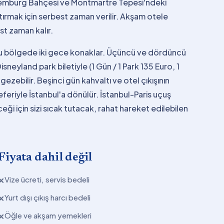
ksemburg Bahçesi ve Montmartre Tepesi'ndeki
rmak için serbest zaman verilir. Akşam otele
st zaman kalır.
 bu bölgede iki gece konaklar. Üçüncü ve dördüncü
sneyland park biletiyle (1 Gün / 1 Park 135 Euro, 1
ezebilir. Beşinci gün kahvaltı ve otel çıkışının
eferiyle İstanbul'a dönülür. İstanbul-Paris uçuş
eği için sizi sıcak tutacak, rahat hareket edilebilen
Fiyata dahil değil
Vize ücreti, servis bedeli
✕
Yurt dışı çıkış harcı bedeli
✕
Öğle ve akşam yemekleri
✕