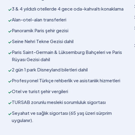
3 & 4 yıldızlı otellerde 4 gece oda-kahvaltı konaklama
✓
Alan-otel-alan transferleri
✓
Panoramik Paris şehir gezisi
✓
Seine Nehri Tekne Gezisi dahil
✓
Paris Saint-Germain & Lüksemburg Bahçeleri ve Paris
✓
Rüyası Gezisi dahil
2 gün 1 park Disneyland biletleri dahil
✓
Profesyonel Türkçe rehberlik ve asistanlık hizmetleri
✓
Otel ve turist şehir vergileri
✓
TURSAB zorunlu mesleki sorumluluk sigortası
✓
Seyahat ve sağlık sigortası (65 yaş üzeri sürprim
✓
uygulanır).