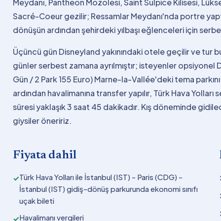
Meydanı, Pantheon Mozolesi, Saint Sulpice Kilisesi, Lü
Sacré-Coeur gezilir; Ressamlar Meydanı'nda portre yaptı
dönüşün ardından şehirdeki yılbaşı eğlenceleri için serbe
Üçüncü gün Disneyland yakınındaki otele geçilir ve tur
günler serbest zamana ayrılmıştır; isteyenler opsiyonel Di
Gün / 2 Park 155 Euro) Marne-la-Vallée'deki tema parkını g
ardından havalimanına transfer yapılır, Türk Hava Yolları s
süresi yaklaşık 3 saat 45 dakikadır. Kış döneminde gidilec
giysiler öneririz.
Fiyata dahil
Türk Hava Yolları ile İstanbul (IST) - Paris (CDG) -
✓
İstanbul (IST) gidiş-dönüş parkurunda ekonomi sınıfı
uçak bileti
Havalimanı vergileri
✓