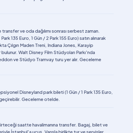
e transfer ve oda dağılımı sonrası serbest zaman.
 Park 135 Euro, 1 Gün / 2 Park 155 Euro) satın alınarak
rkta Çılgın Maden Treni, Indiana Jones, Karayip
r bulunur. Walt Disney Film Stüdyoları Parkı'nda
eddon ve Stüdyo Tramvay turu yer alır. Geceleme
siyonel Disneyland park bileti (1 Gün / 1 Park 135 Euro,
 geçirebilir. Geceleme otelde.
lirteceği saatte havalimanına transfer. Bagaj, bilet ve
riyle İstanbul'a uçuş. Varışla birlikte tur ve servisler