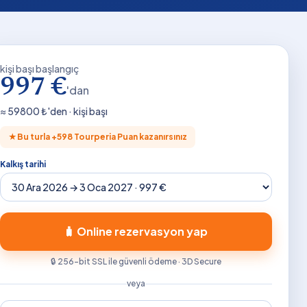
kişi başı başlangıç
997 €
'dan
≈
59800
₺'den · kişi başı
★
Bu turla +
598
Tourperia Puan kazanırsınız
Kalkış tarihi
🧳 Online rezervasyon yap
🔒 256-bit SSL ile güvenli ödeme · 3D Secure
veya