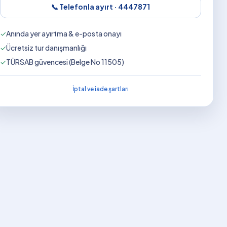
📞 Telefonla ayırt ·
4447871
✓
Anında yer ayırtma & e-posta onayı
✓
Ücretsiz tur danışmanlığı
✓
TÜRSAB güvencesi (Belge No 11505)
İptal ve iade şartları