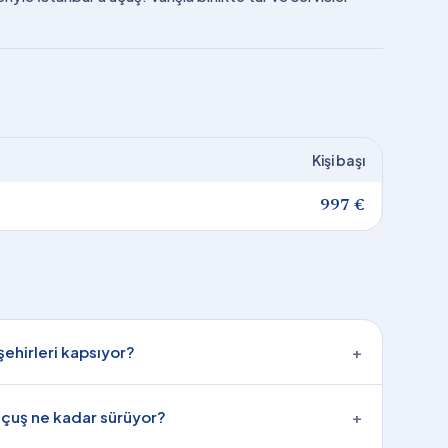
Kişi başı
997 €
şehirleri kapsıyor?
+
 uçuş ne kadar sürüyor?
+