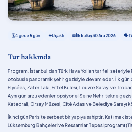
🗓
4 gece 5 gün
✈
Uçaklı
📅
İlk kalkış
30 Ara 2026
🗣
T
Tur hakkında
Program, İstanbul'dan Türk Hava Yolları tarifeli seferiyle 
otobüsle panoramik şehir gezisiyle devam eder. İlk g
Elysées, Zafer Takı, Eiffel Kulesi, Louvre Sarayı ve Troc
Aynı gün arzu edenler opsiyonel Seine Nehri tekne gezisi
Katedrali, Orsay Müzesi, Cité Adası ve Belediye Sarayı köp
İkinci gün Paris'te serbest bir yapıya sahiptir. Katılmak 
Lüksemburg Bahçeleri ve Ressamlar Tepesi programı (1