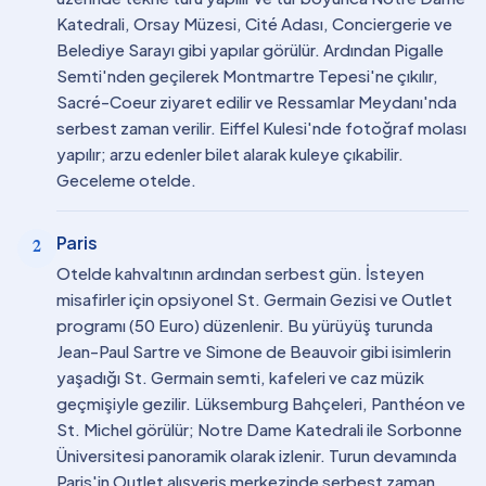
Katedrali, Orsay Müzesi, Cité Adası, Conciergerie ve
Belediye Sarayı gibi yapılar görülür. Ardından Pigalle
Semti'nden geçilerek Montmartre Tepesi'ne çıkılır,
Sacré-Coeur ziyaret edilir ve Ressamlar Meydanı'nda
serbest zaman verilir. Eiffel Kulesi'nde fotoğraf molası
yapılır; arzu edenler bilet alarak kuleye çıkabilir.
Geceleme otelde.
Paris
2
Otelde kahvaltının ardından serbest gün. İsteyen
misafirler için opsiyonel St. Germain Gezisi ve Outlet
programı (50 Euro) düzenlenir. Bu yürüyüş turunda
Jean-Paul Sartre ve Simone de Beauvoir gibi isimlerin
yaşadığı St. Germain semti, kafeleri ve caz müzik
geçmişiyle gezilir. Lüksemburg Bahçeleri, Panthéon ve
St. Michel görülür; Notre Dame Katedrali ile Sorbonne
Üniversitesi panoramik olarak izlenir. Turun devamında
Paris'in Outlet alışveriş merkezinde serbest zaman