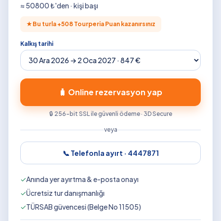
≈
50800
₺'den · kişi başı
★
Bu turla +
508
Tourperia Puan kazanırsınız
Kalkış tarihi
🧳 Online rezervasyon yap
🔒 256-bit SSL ile güvenli ödeme · 3D Secure
veya
📞 Telefonla ayırt ·
4447871
✓
Anında yer ayırtma & e-posta onayı
✓
Ücretsiz tur danışmanlığı
✓
TÜRSAB güvencesi (Belge No 11505)