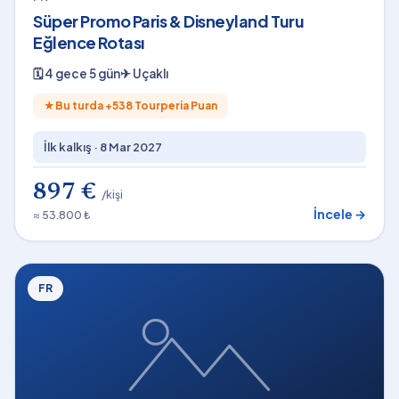
Süper Promo Paris & Disneyland Turu
Eğlence Rotası
🗓
4 gece 5 gün
✈
Uçaklı
★
Bu turda +
538
Tourperia Puan
İlk kalkış ·
8 Mar 2027
897 €
/kişi
İncele →
≈ 53.800 ₺
FR