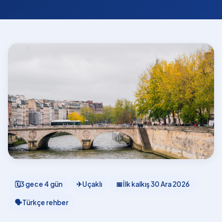
🗓
3 gece 4 gün
✈
Uçaklı
📅
İlk kalkış
30 Ara 2026
🗣
Türkçe rehber