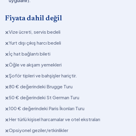
uygulanır).
Fiyata dahil değil
Vize ücreti, servis bedeli
✕
Yurt dışı çıkış harcı bedeli
✕
İç hat bağlantı bileti
✕
Öğle ve akşam yemekleri
✕
Şoför tipleri ve bahşişler hariçtir.
✕
80 € değerindeki Brugge Turu
✕
50 € değerindeki St German Turu
✕
100 € değerindeki Paris İkonları Turu
✕
Her türlü kişisel harcamalar ve otel ekstraları
✕
Opsiyonel geziler/etkinlikler
✕