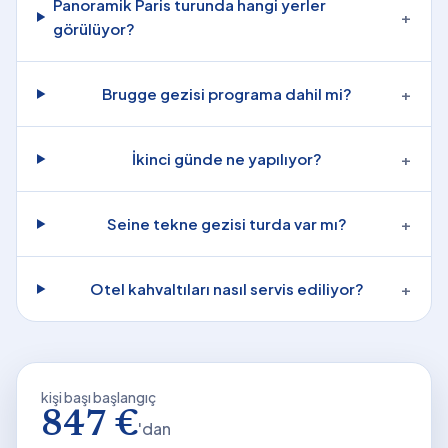
Panoramik Paris turunda hangi yerler
+
görülüyor?
Brugge gezisi programa dahil mi?
+
İkinci günde ne yapılıyor?
+
Seine tekne gezisi turda var mı?
+
Otel kahvaltıları nasıl servis ediliyor?
+
kişi başı başlangıç
847 €
'dan