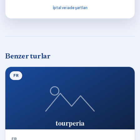
İptal ve iade şartları
Benzer turlar
FR
FR