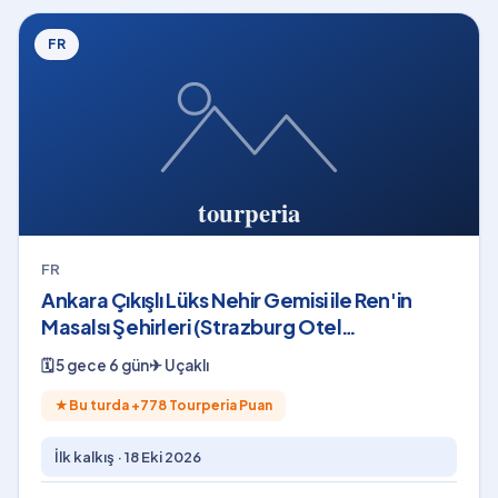
FR
FR
Ankara Çıkışlı Lüks Nehir Gemisi ile Ren'in
Masalsı Şehirleri (Strazburg Otel
Konaklamalı)
🗓
5 gece 6 gün
✈
Uçaklı
★
Bu turda +
778
Tourperia Puan
İlk kalkış ·
18 Eki 2026