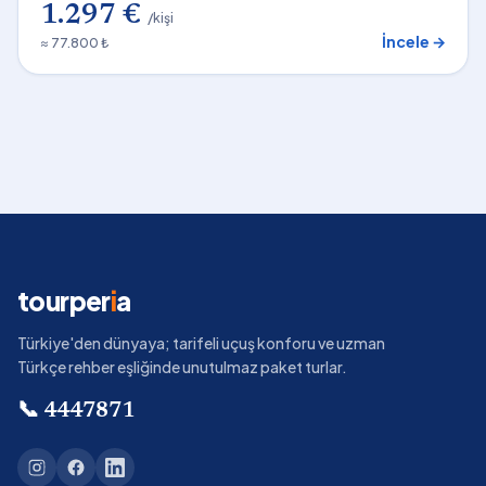
1.297 €
/kişi
İncele →
≈ 77.800 ₺
tourper
i
a
Türkiye'den dünyaya; tarifeli uçuş konforu ve uzman
Türkçe rehber eşliğinde unutulmaz paket turlar.
📞
4447871