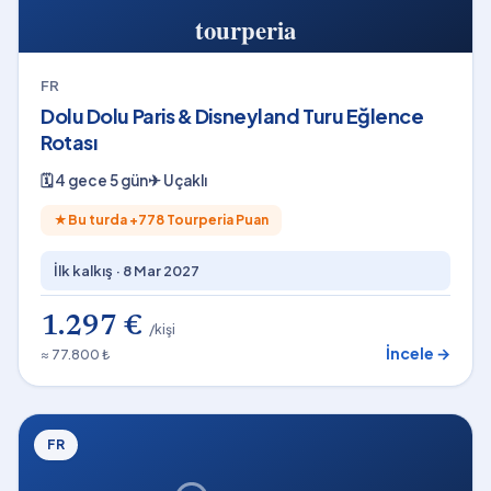
FR
Dolu Dolu Paris & Disneyland Turu Eğlence
Rotası
🗓
4 gece 5 gün
✈
Uçaklı
★
Bu turda +
778
Tourperia Puan
İlk kalkış ·
8 Mar 2027
1.297 €
/kişi
İncele →
≈ 77.800 ₺
FR