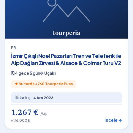
FR
İzmir Çıkışlı Noel Pazarları Tren ve Teleferik ile
Alp Dağları Zirvesi & Alsace & Colmar Turu V2
🗓
4 gece 5 gün
✈
Uçaklı
★
Bu turda +
760
Tourperia Puan
İlk kalkış ·
4 Ara 2026
1.267 €
/kişi
İncele →
≈ 76.000 ₺