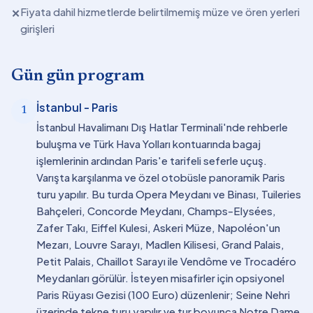
Fiyata dahil hizmetlerde belirtilmemiş müze ve ören yerleri
✕
girişleri
Gün gün program
İstanbul - Paris
1
İstanbul Havalimanı Dış Hatlar Terminali'nde rehberle
buluşma ve Türk Hava Yolları kontuarında bagaj
işlemlerinin ardından Paris'e tarifeli seferle uçuş.
Varışta karşılanma ve özel otobüsle panoramik Paris
turu yapılır. Bu turda Opera Meydanı ve Binası, Tuileries
Bahçeleri, Concorde Meydanı, Champs-Elysées,
Zafer Takı, Eiffel Kulesi, Askeri Müze, Napoléon'un
Mezarı, Louvre Sarayı, Madlen Kilisesi, Grand Palais,
Petit Palais, Chaillot Sarayı ile Vendôme ve Trocadéro
Meydanları görülür. İsteyen misafirler için opsiyonel
Paris Rüyası Gezisi (100 Euro) düzenlenir; Seine Nehri
üzerinde tekne turu yapılır ve tur boyunca Notre Dame