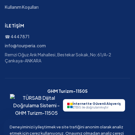
Kullanım Koşulları
İLETIŞIM
☎
4447871
info@tourperia.com
Remzi Oğuz Arık Mahallesi, Bestekar Sokak, No:61/A-2
Çankaya-ANKARA
GHM Turizm-11505
İnternette Güvenli Alışveriş
ETBİS ile doğrulanmıştır
Deneyiminizi iyileştirmek ve site trafiğini anonim olarak analiz
etmek için çerez kullanıyoruz. Onayınız olmadan analiz çerezi