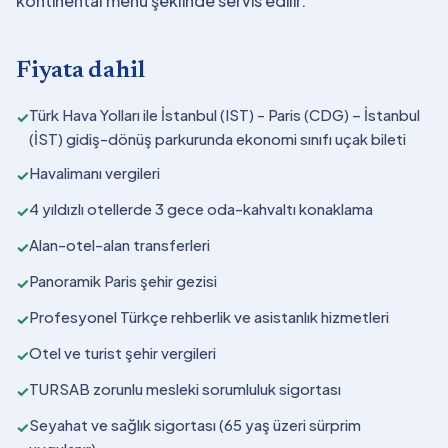
kontinental menü şeklinde servis edilir.
Fiyata dahil
Türk Hava Yolları ile İstanbul (IST) - Paris (CDG) – İstanbul
✓
(İST) gidiş-dönüş parkurunda ekonomi sınıfı uçak bileti
Havalimanı vergileri
✓
4 yıldızlı otellerde 3 gece oda-kahvaltı konaklama
✓
Alan-otel-alan transferleri
✓
Panoramik Paris şehir gezisi
✓
Profesyonel Türkçe rehberlik ve asistanlık hizmetleri
✓
Otel ve turist şehir vergileri
✓
TURSAB zorunlu mesleki sorumluluk sigortası
✓
Seyahat ve sağlık sigortası (65 yaş üzeri sürprim
✓