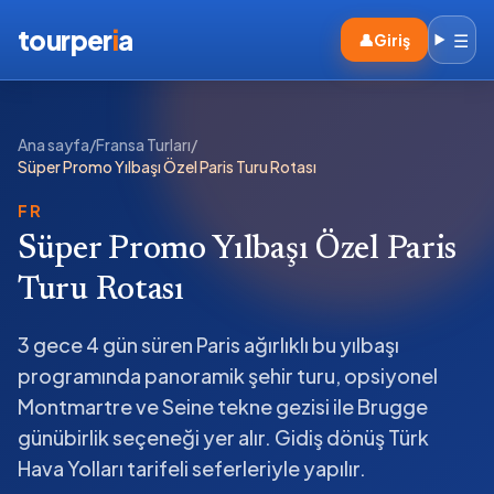
tourper
i
a
☰
👤
Giriş
Ana sayfa
/
Fransa Turları
/
Süper Promo Yılbaşı Özel Paris Turu Rotası
FR
Süper Promo Yılbaşı Özel Paris
Turu Rotası
3 gece 4 gün süren Paris ağırlıklı bu yılbaşı
programında panoramik şehir turu, opsiyonel
Montmartre ve Seine tekne gezisi ile Brugge
günübirlik seçeneği yer alır. Gidiş dönüş Türk
Hava Yolları tarifeli seferleriyle yapılır.