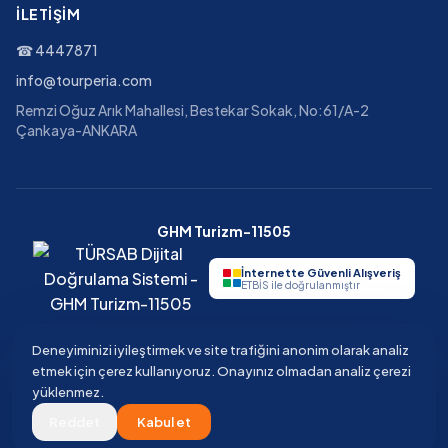
İLETIŞIM
☎
4447871
info@tourperia.com
Remzi Oğuz Arık Mahallesi, Bestekar Sokak, No:61/A-2
Çankaya-ANKARA
GHM Turizm-11505
İnternette Güvenli Alışveriş
ETBİS ile doğrulanmıştır
Deneyiminizi iyileştirmek ve site trafiğini anonim olarak analiz
etmek için çerez kullanıyoruz. Onayınız olmadan analiz çerezi
©
2026
Tourperia
Seyahat Acentesi
yüklenmez.
GHM Turizm · TÜRSAB Belge No 11505 · Güvenli ödeme · 3D Secure
Reddet
Kabul et