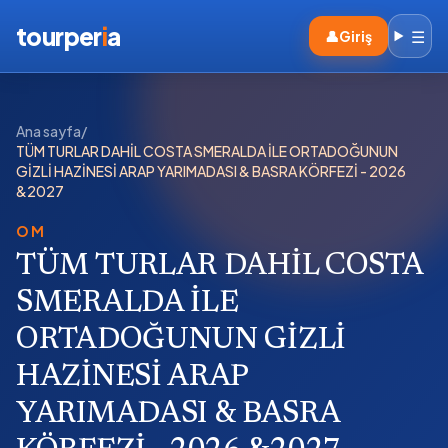
tourper
i
a
☰
👤
Giriş
Ana sayfa
/
TÜM TURLAR DAHİL COSTA SMERALDA İLE ORTADOĞUNUN
GİZLİ HAZİNESİ ARAP YARIMADASI & BASRA KÖRFEZİ - 2026
&2027
OM
TÜM TURLAR DAHİL COSTA
SMERALDA İLE
ORTADOĞUNUN GİZLİ
HAZİNESİ ARAP
YARIMADASI & BASRA