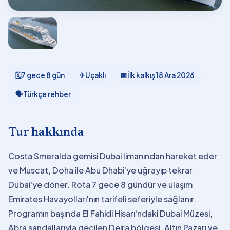
🗓
7 gece 8 gün
✈
Uçaklı
📅
İlk kalkış
18 Ara 2026
🗣
Türkçe rehber
Tur hakkında
Costa Smeralda gemisi Dubai limanından hareket eder
ve Muscat, Doha ile Abu Dhabi'ye uğrayıp tekrar
Dubai'ye döner. Rota 7 gece 8 gündür ve ulaşım
Emirates Havayolları'nın tarifeli seferiyle sağlanır.
Programın başında El Fahidi Hisarı'ndaki Dubai Müzesi,
Abra sandallarıyla geçilen Deira bölgesi, Altın Pazarı ve