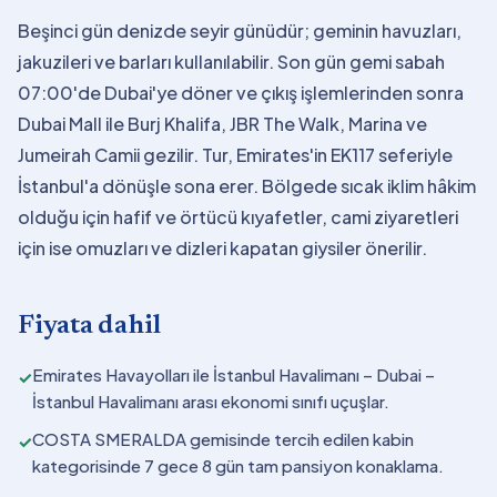
Beşinci gün denizde seyir günüdür; geminin havuzları,
jakuzileri ve barları kullanılabilir. Son gün gemi sabah
07:00'de Dubai'ye döner ve çıkış işlemlerinden sonra
Dubai Mall ile Burj Khalifa, JBR The Walk, Marina ve
Jumeirah Camii gezilir. Tur, Emirates'in EK117 seferiyle
İstanbul'a dönüşle sona erer. Bölgede sıcak iklim hâkim
olduğu için hafif ve örtücü kıyafetler, cami ziyaretleri
için ise omuzları ve dizleri kapatan giysiler önerilir.
Fiyata dahil
Emirates Havayolları ile İstanbul Havalimanı – Dubai –
✓
İstanbul Havalimanı arası ekonomi sınıfı uçuşlar.
COSTA SMERALDA gemisinde tercih edilen kabin
✓
kategorisinde 7 gece 8 gün tam pansiyon konaklama.