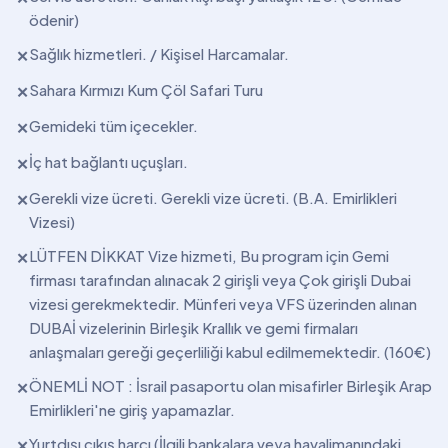
ödenir)
Sağlık hizmetleri. / Kişisel Harcamalar.
✕
Sahara Kırmızı Kum Çöl Safari Turu
✕
Gemideki tüm içecekler.
✕
İç hat bağlantı uçuşları.
✕
Gerekli vize ücreti. Gerekli vize ücreti. (B.A. Emirlikleri
✕
Vizesi)
LÜTFEN DİKKAT Vize hizmeti, Bu program için Gemi
✕
firması tarafından alınacak 2 girişli veya Çok girişli Dubai
vizesi gerekmektedir. Münferi veya VFS üzerinden alınan
DUBAİ vizelerinin Birleşik Krallık ve gemi firmaları
anlaşmaları gereği geçerliliği kabul edilmemektedir. (160€)
ÖNEMLİ NOT : İsrail pasaportu olan misafirler Birleşik Arap
✕
Emirlikleri'ne giriş yapamazlar.
Yurtdışı çıkış harcı (İlgili bankalara veya havalimanındaki
✕