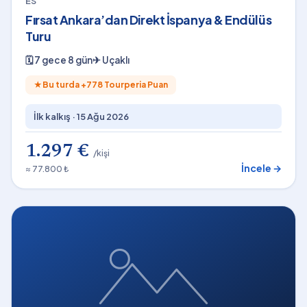
ES
Fırsat Ankara’dan Direkt İspanya & Endülüs
Turu
🗓
7 gece 8 gün
✈
Uçaklı
★
Bu turda +
778
Tourperia Puan
İlk kalkış ·
15 Ağu 2026
1.297 €
/kişi
İncele →
≈ 77.800 ₺