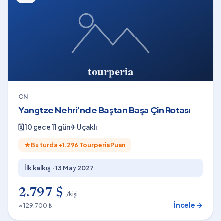
CN
Yangtze Nehri’nde Baştan Başa Çin Rotası
🗓
10 gece 11 gün
✈
Uçaklı
★
Bu turda +
1.296
Tourperia Puan
İlk kalkış ·
13 May 2027
2.797 $
/kişi
İncele →
≈ 129.700 ₺