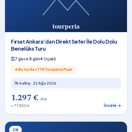
Fırsat Ankara’dan Direkt Sefer İle Dolu Dolu
Benelüks Turu
🗓
7 gece 8 gün
✈
Uçaklı
★
Bu turda +
778
Tourperia Puan
İlk kalkış ·
22 Ağu 2026
1.297 €
/kişi
İncele →
≈ 77.800 ₺
CN