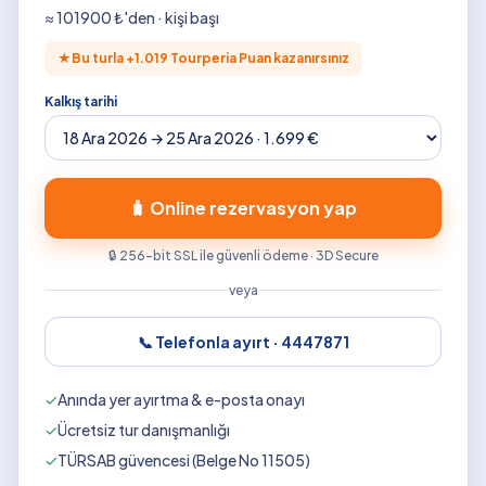
≈
101900
₺'den · kişi başı
★
Bu turla +
1.019
Tourperia Puan kazanırsınız
Kalkış tarihi
🧳 Online rezervasyon yap
🔒 256-bit SSL ile güvenli ödeme · 3D Secure
veya
📞 Telefonla ayırt ·
4447871
✓
Anında yer ayırtma & e-posta onayı
✓
Ücretsiz tur danışmanlığı
✓
TÜRSAB güvencesi (Belge No 11505)