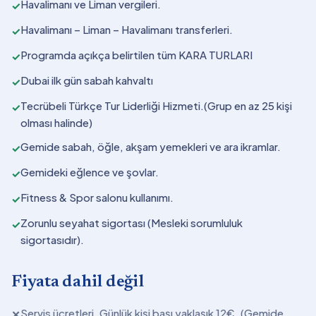
Havalimanı ve Liman vergileri.
✓
Havalimanı – Liman – Havalimanı transferleri.
✓
Programda açıkça belirtilen tüm KARA TURLARI
✓
Dubai ilk gün sabah kahvaltı
✓
Tecrübeli Türkçe Tur Liderliği Hizmeti.(Grup en az 25 kişi
✓
olması halinde)
Gemide sabah, öğle, akşam yemekleri ve ara ikramlar.
✓
Gemideki eğlence ve şovlar.
✓
Fitness & Spor salonu kullanımı.
✓
Zorunlu seyahat sigortası (Mesleki sorumluluk
✓
sigortasıdır).
Fiyata dahil değil
Servis ücretleri. Günlük kişi başı yaklaşık 12€. (Gemide
✕