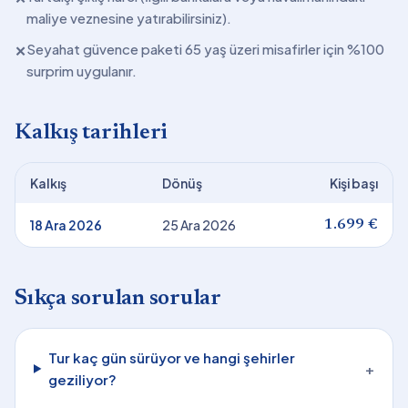
maliye veznesine yatırabilirsiniz).
Seyahat güvence paketi 65 yaş üzeri misafirler için %100
✕
surprim uygulanır.
Kalkış tarihleri
Kalkış
Dönüş
Kişi başı
18 Ara 2026
25 Ara 2026
1.699 €
Sıkça sorulan sorular
Tur kaç gün sürüyor ve hangi şehirler
+
geziliyor?