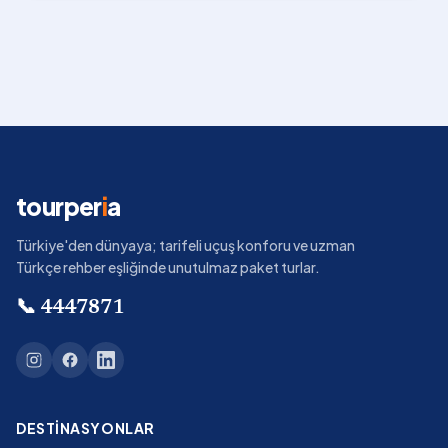
tourper
i
a
Türkiye'den dünyaya; tarifeli uçuş konforu ve uzman
Türkçe rehber eşliğinde unutulmaz paket turlar.
📞
4447871
DESTINASYONLAR