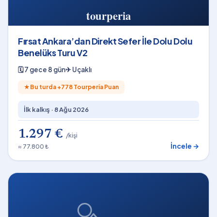
Fırsat Ankara’dan Direkt Sefer İle Dolu Dolu
Benelüks Turu V2
🗓
7 gece 8 gün
✈
Uçaklı
★
Bu turda +
778
Tourperia Puan
İlk kalkış ·
8 Ağu 2026
1.297 €
/kişi
İncele →
≈ 77.800 ₺