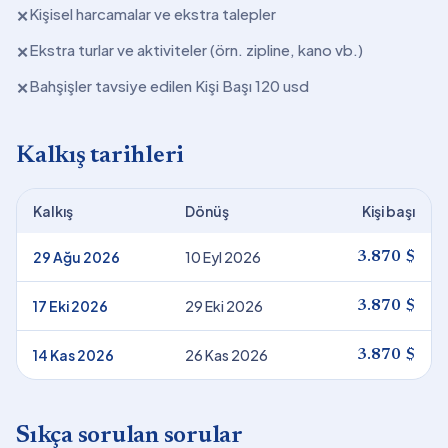
Kişisel harcamalar ve ekstra talepler
✕
Ekstra turlar ve aktiviteler (örn. zipline, kano vb.)
✕
Bahşişler tavsiye edilen Kişi Başı 120 usd
✕
Kalkış tarihleri
Kalkış
Dönüş
Kişi başı
29 Ağu 2026
10 Eyl 2026
3.870 $
17 Eki 2026
29 Eki 2026
3.870 $
14 Kas 2026
26 Kas 2026
3.870 $
Sıkça sorulan sorular