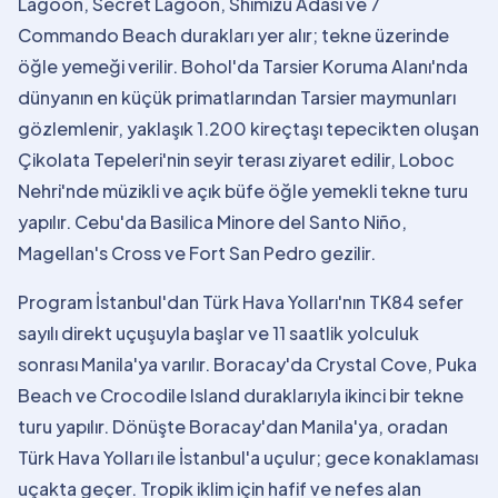
Lagoon, Secret Lagoon, Shimizu Adası ve 7
Commando Beach durakları yer alır; tekne üzerinde
öğle yemeği verilir. Bohol'da Tarsier Koruma Alanı'nda
dünyanın en küçük primatlarından Tarsier maymunları
gözlemlenir, yaklaşık 1.200 kireçtaşı tepecikten oluşan
Çikolata Tepeleri'nin seyir terası ziyaret edilir, Loboc
Nehri'nde müzikli ve açık büfe öğle yemekli tekne turu
yapılır. Cebu'da Basilica Minore del Santo Niño,
Magellan's Cross ve Fort San Pedro gezilir.
Program İstanbul'dan Türk Hava Yolları'nın TK84 sefer
sayılı direkt uçuşuyla başlar ve 11 saatlik yolculuk
sonrası Manila'ya varılır. Boracay'da Crystal Cove, Puka
Beach ve Crocodile Island duraklarıyla ikinci bir tekne
turu yapılır. Dönüşte Boracay'dan Manila'ya, oradan
Türk Hava Yolları ile İstanbul'a uçulur; gece konaklaması
uçakta geçer. Tropik iklim için hafif ve nefes alan