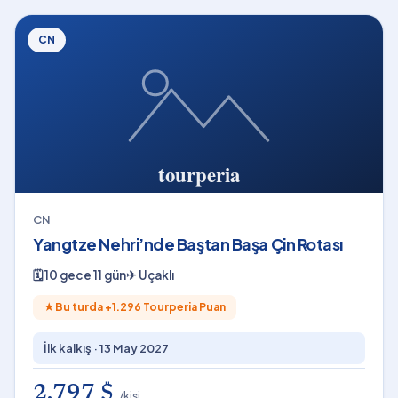
CN
CN
Yangtze Nehri’nde Baştan Başa Çin Rotası
🗓
10 gece 11 gün
✈
Uçaklı
★
Bu turda +
1.296
Tourperia Puan
İlk kalkış ·
13 May 2027
2.797 $
/kişi