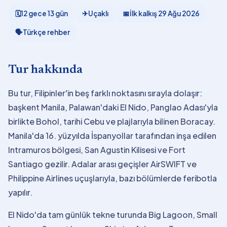
🗓
12 gece 13 gün
✈
Uçaklı
📅
İlk kalkış
29 Ağu 2026
🗣
Türkçe rehber
Tur hakkında
Bu tur, Filipinler'in beş farklı noktasını sırayla dolaşır:
başkent Manila, Palawan'daki El Nido, Panglao Adası'yla
birlikte Bohol, tarihi Cebu ve plajlarıyla bilinen Boracay.
Manila'da 16. yüzyılda İspanyollar tarafından inşa edilen
Intramuros bölgesi, San Agustin Kilisesi ve Fort
Santiago gezilir. Adalar arası geçişler AirSWIFT ve
Philippine Airlines uçuşlarıyla, bazı bölümlerde feribotla
yapılır.
El Nido'da tam günlük tekne turunda Big Lagoon, Small