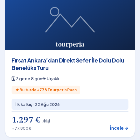
Fırsat Ankara’dan Direkt Sefer İle Dolu Dolu
Benelüks Turu
🗓
7 gece 8 gün
✈
Uçaklı
★
Bu turda +
778
Tourperia Puan
İlk kalkış ·
22 Ağu 2026
1.297 €
/kişi
İncele →
≈ 77.800 ₺