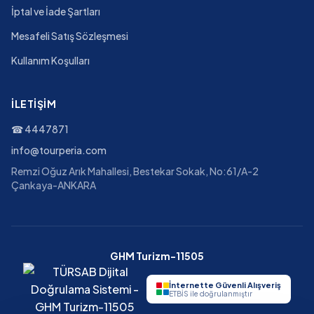
İptal ve İade Şartları
Mesafeli Satış Sözleşmesi
Kullanım Koşulları
İLETIŞIM
☎
4447871
info@tourperia.com
Remzi Oğuz Arık Mahallesi, Bestekar Sokak, No:61/A-2
Çankaya-ANKARA
GHM Turizm-11505
İnternette Güvenli Alışveriş
ETBİS ile doğrulanmıştır