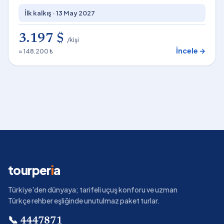
İlk kalkış ·
13 May 2027
3.197 $
/kişi
İncele →
≈ 148.200 ₺
tourper
i
a
Türkiye'den dünyaya; tarifeli uçuş konforu ve uzman
Türkçe rehber eşliğinde unutulmaz paket turlar.
📞
4447871