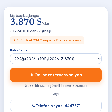
kişi başı başlangıç
3.870 $
'dan
≈
179400
₺'den · kişi başı
★
Bu turla +
1.794
Tourperia Puan kazanırsınız
Kalkış tarihi
🧳 Online rezervasyon yap
🔒 256-bit SSL ile güvenli ödeme · 3D Secure
veya
📞 Telefonla ayırt ·
4447871