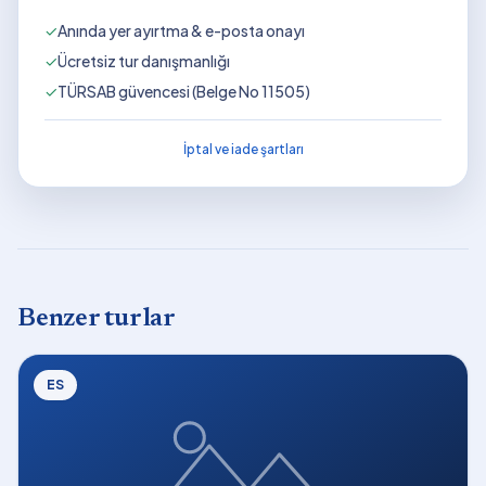
✓
Anında yer ayırtma & e-posta onayı
✓
Ücretsiz tur danışmanlığı
✓
TÜRSAB güvencesi (Belge No 11505)
İptal ve iade şartları
Benzer turlar
ES