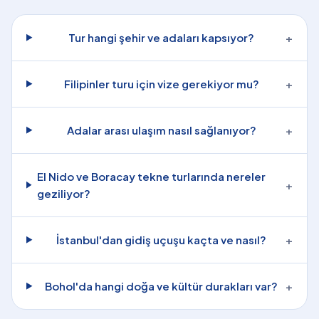
Tur hangi şehir ve adaları kapsıyor?
+
Filipinler turu için vize gerekiyor mu?
+
Adalar arası ulaşım nasıl sağlanıyor?
+
El Nido ve Boracay tekne turlarında nereler
+
geziliyor?
İstanbul'dan gidiş uçuşu kaçta ve nasıl?
+
Bohol'da hangi doğa ve kültür durakları var?
+