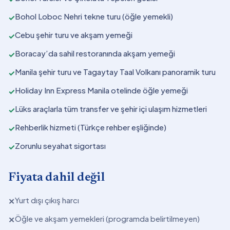
Bohol Loboc Nehri tekne turu (öğle yemekli)
✓
Cebu şehir turu ve akşam yemeği
✓
Boracay’da sahil restoranında akşam yemeği
✓
Manila şehir turu ve Tagaytay Taal Volkanı panoramik turu
✓
Holiday Inn Express Manila otelinde öğle yemeği
✓
Lüks araçlarla tüm transfer ve şehir içi ulaşım hizmetleri
✓
Rehberlik hizmeti (Türkçe rehber eşliğinde)
✓
Zorunlu seyahat sigortası
✓
Fiyata dahil değil
Yurt dışı çıkış harcı
✕
Öğle ve akşam yemekleri (programda belirtilmeyen)
✕