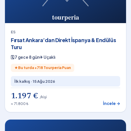
ES
Fırsat Ankara’dan Direkt İspanya & Endülüs
Turu
🗓
7 gece 8 gün
✈
Uçaklı
★
Bu turda +
718
Tourperia Puan
İlk kalkış ·
15 Ağu 2026
1.197 €
/kişi
İncele →
≈ 71.800 ₺