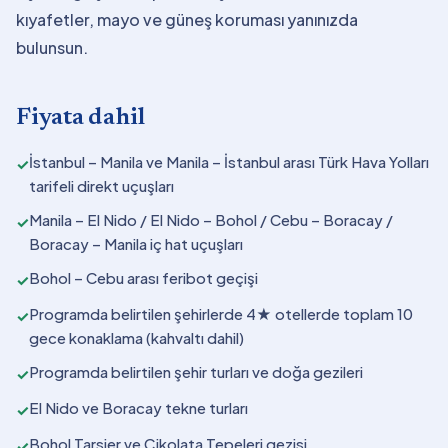
kıyafetler, mayo ve güneş koruması yanınızda
bulunsun.
Fiyata dahil
İstanbul – Manila ve Manila – İstanbul arası Türk Hava Yolları
✓
tarifeli direkt uçuşları
Manila – El Nido / El Nido – Bohol / Cebu – Boracay /
✓
Boracay – Manila iç hat uçuşları
Bohol – Cebu arası feribot geçişi
✓
Programda belirtilen şehirlerde 4★ otellerde toplam 10
✓
gece konaklama (kahvaltı dahil)
Programda belirtilen şehir turları ve doğa gezileri
✓
El Nido ve Boracay tekne turları
✓
Bohol Tarsier ve Çikolata Tepeleri gezisi
✓