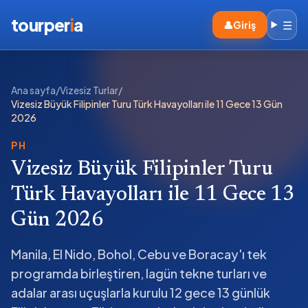
tourper
i
a
☰
👤
Giriş
Ana sayfa
/
Vizesiz Turlar
/
Vizesiz Büyük Filipinler Turu Türk Havayolları ile 11 Gece 13 Gün
2026
PH
Vizesiz Büyük Filipinler Turu
Türk Havayolları ile 11 Gece 13
Gün 2026
Manila, El Nido, Bohol, Cebu ve Boracay'ı tek
programda birleştiren, lagün tekne turları ve
adalar arası uçuşlarla kurulu 12 gece 13 günlük