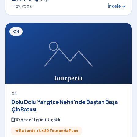
İncele →
≈ 129.700 ₺
CN
CN
Dolu Dolu Yangtze Nehri’nde Baştan Başa
Çin Rotası
🗓
10 gece 11 gün
✈
Uçaklı
★
Bu turda +
1.482
Tourperia Puan