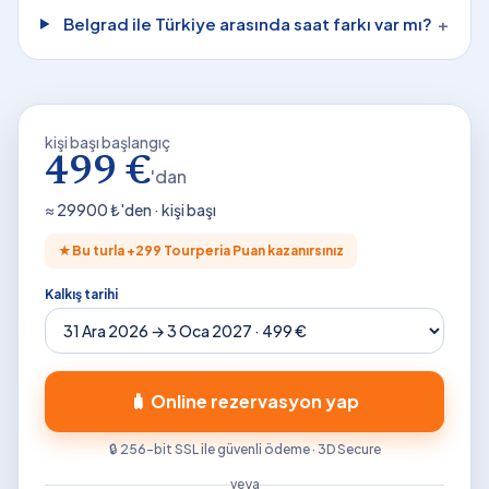
Belgrad ile Türkiye arasında saat farkı var mı?
+
kişi başı başlangıç
499 €
'dan
≈
29900
₺'den · kişi başı
★
Bu turla +
299
Tourperia Puan kazanırsınız
Kalkış tarihi
🧳 Online rezervasyon yap
🔒 256-bit SSL ile güvenli ödeme · 3D Secure
veya