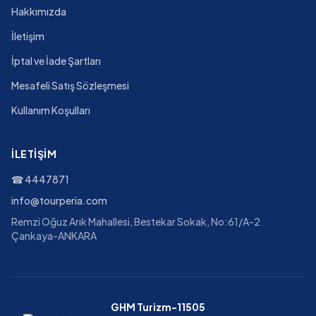
Hakkımızda
İletişim
İptal ve İade Şartları
Mesafeli Satış Sözleşmesi
Kullanım Koşulları
İLETIŞIM
☎
4447871
info@tourperia.com
Remzi Oğuz Arık Mahallesi, Bestekar Sokak, No:61/A-2
Çankaya-ANKARA
GHM Turizm-11505