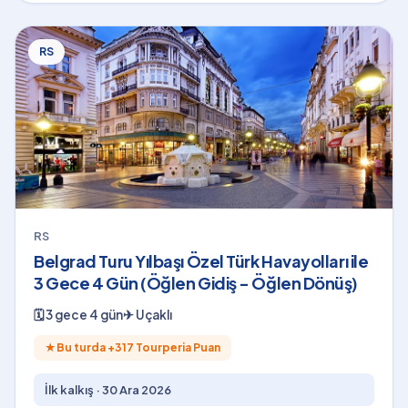
RS
RS
Belgrad Turu Yılbaşı Özel Türk Havayolları ile
3 Gece 4 Gün (Öğlen Gidiş - Öğlen Dönüş)
🗓
3 gece 4 gün
✈
Uçaklı
★
Bu turda +
317
Tourperia Puan
İlk kalkış ·
30 Ara 2026