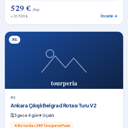
529 €
/kişi
İncele →
≈ 31.700 ₺
RS
RS
Ankara Çıkışlı Belgrad Rotası Turu V2
🗓
3 gece 4 gün
✈
Uçaklı
★
Bu turda +
389
Tourperia Puan