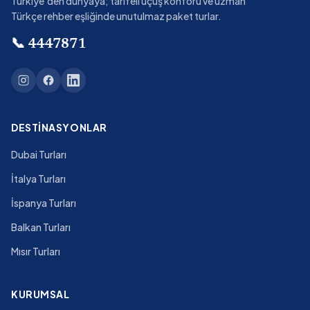
Türkiye'den dünyaya; tarifeli uçuş konforu ve uzman
Türkçe rehber eşliğinde unutulmaz paket turlar.
📞
4447871
DESTINASYONLAR
Dubai Turları
İtalya Turları
İspanya Turları
Balkan Turları
Mısır Turları
KURUMSAL