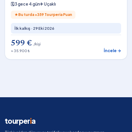
🗓
3 gece 4 gün
✈
Uçaklı
★
Bu turda +
359
Tourperia Puan
İlk kalkış ·
29 Eki 2026
599 €
/kişi
İncele →
≈ 35.900 ₺
tourper
i
a