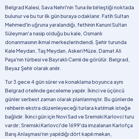
Belgrad Kalesi, Sava Nehri'nin Tuna ile birleştiği noktada
bulunur ve bu tur ilk gün buraya odaklanır. Fatih Sultan
Mehmed'in uğruna yaralandığı, fethinin Kanuni Sultan
Süleyman'a nasip olduğu bu kale, Osmanlı
donanmasının ikmal merkezlerindendi. Şehir turunda
Kale Meydan, Taş Meydan, Askeri Müze, Damat Ali
Paşa'nın türbesi ve Bayraklı Camii de görülür. Belgrad,
Beyaz Şehir olarak anılır.
Tur 3 gece 4 gün sürer ve konaklama boyunca aynı
Belgrad otelinde geceleme yapılır. İkinci ve üçüncü
günler serbest zaman olarak planlanmıştır. Bu günlerde
rehberin ekstra düzenleyeceği turlara katılmak isteğe
bağlıdır. İkinci gün için Novi Sad ve Sremski Karlovci turu
vardır; Sremski Karlovci'de 1699'da imzalanan Karlofça
Barış Anlaşması'nın yapıldığı dört kapılı mekan,