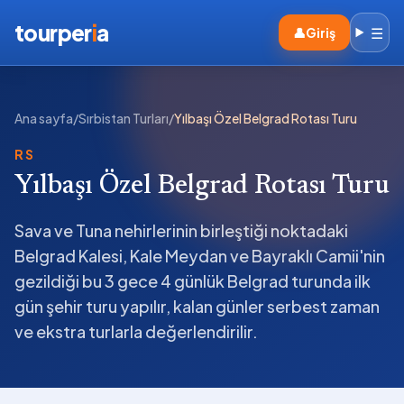
tourper
i
a
☰
👤
Giriş
Ana sayfa
/
Sırbistan Turları
/
Yılbaşı Özel Belgrad Rotası Turu
RS
Yılbaşı Özel Belgrad Rotası Turu
Sava ve Tuna nehirlerinin birleştiği noktadaki
Belgrad Kalesi, Kale Meydan ve Bayraklı Camii'nin
gezildiği bu 3 gece 4 günlük Belgrad turunda ilk
gün şehir turu yapılır, kalan günler serbest zaman
ve ekstra turlarla değerlendirilir.