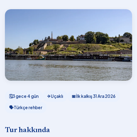
🗓
3 gece 4 gün
✈
Uçaklı
📅
İlk kalkış
31 Ara 2026
🗣
Türkçe rehber
Tur hakkında