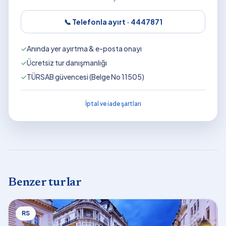
📞 Telefonla ayırt ·
4447871
✓
Anında yer ayırtma & e-posta onayı
✓
Ücretsiz tur danışmanlığı
✓
TÜRSAB güvencesi (Belge No 11505)
İptal ve iade şartları
Benzer turlar
RS