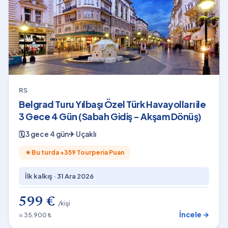
RS
Belgrad Turu Yılbaşı Özel Türk Havayolları ile
3 Gece 4 Gün (Sabah Gidiş - Akşam Dönüş)
🗓
3 gece 4 gün
✈
Uçaklı
★
Bu turda +
359
Tourperia Puan
İlk kalkış ·
31 Ara 2026
599 €
/kişi
İncele →
≈ 35.900 ₺