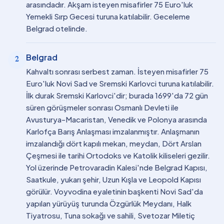
arasındadır. Akşam isteyen misafirler 75 Euro'luk
Yemekli Sırp Gecesi turuna katılabilir. Geceleme
Belgrad otelinde.
Belgrad
2
Kahvaltı sonrası serbest zaman. İsteyen misafirler 75
Euro'luk Novi Sad ve Sremski Karlovci turuna katılabilir.
İlk durak Sremski Karlovci'dir; burada 1699'da 72 gün
süren görüşmeler sonrası Osmanlı Devleti ile
Avusturya-Macaristan, Venedik ve Polonya arasında
Karlofça Barış Anlaşması imzalanmıştır. Anlaşmanın
imzalandığı dört kapılı mekan, meydan, Dört Arslan
Çeşmesi ile tarihi Ortodoks ve Katolik kiliseleri gezilir.
Yol üzerinde Petrovaradin Kalesi'nde Belgrad Kapısı,
Saatkule, yukarı şehir, Uzun Kışla ve Leopold Kapısı
görülür. Voyvodina eyaletinin başkenti Novi Sad'da
yapılan yürüyüş turunda Özgürlük Meydanı, Halk
Tiyatrosu, Tuna sokağı ve sahili, Svetozar Miletiç