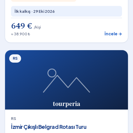
İlk kalkış ·
29 Eki 2026
649 €
/kişi
İncele →
≈ 38.900 ₺
RS
RS
İzmir Çıkışlı Belgrad Rotası Turu