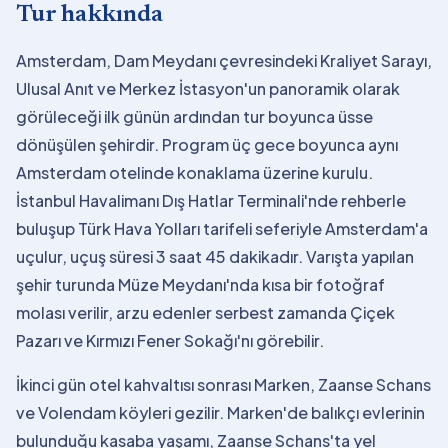
Tur hakkında
Amsterdam, Dam Meydanı çevresindeki Kraliyet Sarayı,
Ulusal Anıt ve Merkez İstasyon'un panoramik olarak
görüleceği ilk günün ardından tur boyunca üsse
dönüşülen şehirdir. Program üç gece boyunca aynı
Amsterdam otelinde konaklama üzerine kurulu.
İstanbul Havalimanı Dış Hatlar Terminali'nde rehberle
buluşup Türk Hava Yolları tarifeli seferiyle Amsterdam'a
uçulur, uçuş süresi 3 saat 45 dakikadır. Varışta yapılan
şehir turunda Müze Meydanı'nda kısa bir fotoğraf
molası verilir, arzu edenler serbest zamanda Çiçek
Pazarı ve Kırmızı Fener Sokağı'nı görebilir.
İkinci gün otel kahvaltısı sonrası Marken, Zaanse Schans
ve Volendam köyleri gezilir. Marken'de balıkçı evlerinin
bulunduğu kasaba yaşamı, Zaanse Schans'ta yel