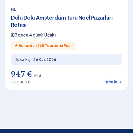
NL
Dolu Dolu Amsterdam Turu Noel Pazarları
Rotası
🗓
3 gece 4 gün
✈
Uçaklı
★
Bu turda +
568
Tourperia Puan
İlk kalkış ·
26 Kas 2026
947 €
/kişi
İncele →
≈ 56.800 ₺