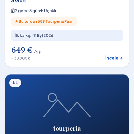
3 Gün
🗓
2 gece 3 gün
✈
Uçaklı
★
Bu turda +
389
Tourperia Puan
İlk kalkış ·
11 Eyl 2026
649 €
/kişi
İncele →
≈ 38.900 ₺
NL