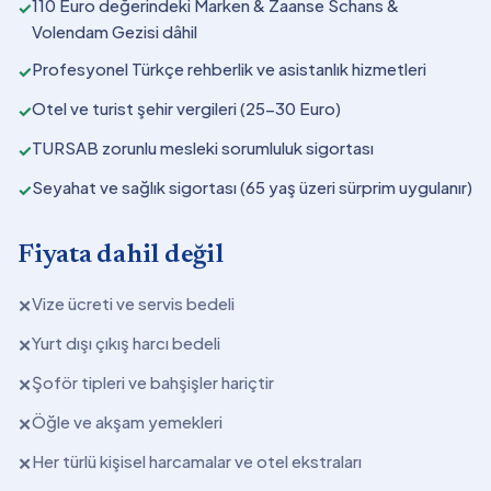
110 Euro değerindeki Marken & Zaanse Schans &
✓
Volendam Gezisi dâhil
Profesyonel Türkçe rehberlik ve asistanlık hizmetleri
✓
Otel ve turist şehir vergileri (25-30 Euro)
✓
TURSAB zorunlu mesleki sorumluluk sigortası
✓
Seyahat ve sağlık sigortası (65 yaş üzeri sürprim uygulanır)
✓
Fiyata dahil değil
Vize ücreti ve servis bedeli
✕
Yurt dışı çıkış harcı bedeli
✕
Şoför tipleri ve bahşişler hariçtir
✕
Öğle ve akşam yemekleri
✕
Her türlü kişisel harcamalar ve otel ekstraları
✕