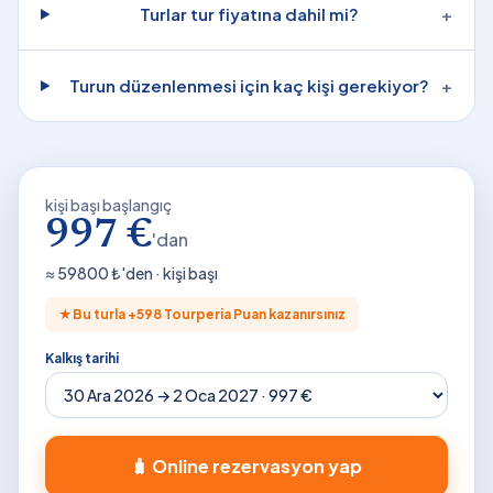
Turlar tur fiyatına dahil mi?
+
Turun düzenlenmesi için kaç kişi gerekiyor?
+
kişi başı başlangıç
997 €
'dan
≈
59800
₺'den · kişi başı
★
Bu turla +
598
Tourperia Puan kazanırsınız
Kalkış tarihi
🧳 Online rezervasyon yap