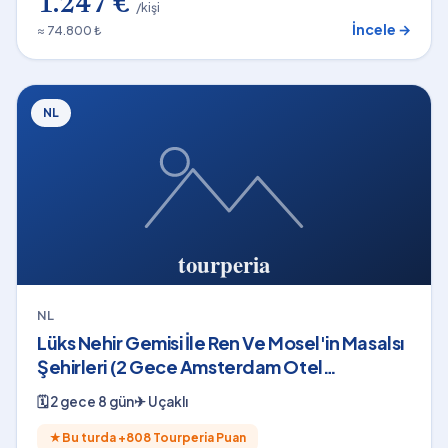
1.247 €
/kişi
İncele →
≈ 74.800 ₺
NL
NL
Lüks Nehir Gemisi İle Ren Ve Mosel'in Masalsı
Şehirleri (2 Gece Amsterdam Otel
Konaklamalı)
🗓
2 gece 8 gün
✈
Uçaklı
★
Bu turda +
808
Tourperia Puan