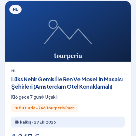
NL
NL
Lüks Nehir Gemisi İle Ren Ve Mosel'in Masalsı
Şehirleri (Amsterdam Otel Konaklamalı)
🗓
6 gece 7 gün
✈
Uçaklı
★
Bu turda +
748
Tourperia Puan
İlk kalkış ·
29 Eki 2026