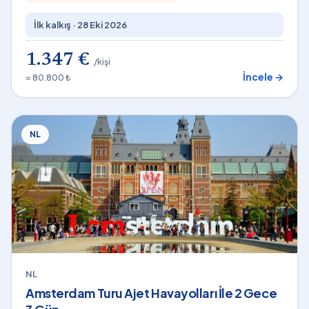
İlk kalkış ·
28 Eki 2026
1.347 €
/kişi
İncele →
≈ 80.800 ₺
NL
NL
Amsterdam Turu Ajet Havayolları İle 2 Gece