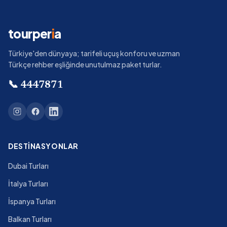
tourper
i
a
Türkiye'den dünyaya; tarifeli uçuş konforu ve uzman
Türkçe rehber eşliğinde unutulmaz paket turlar.
📞
4447871
DESTINASYONLAR
Dubai Turları
İtalya Turları
İspanya Turları
Balkan Turları