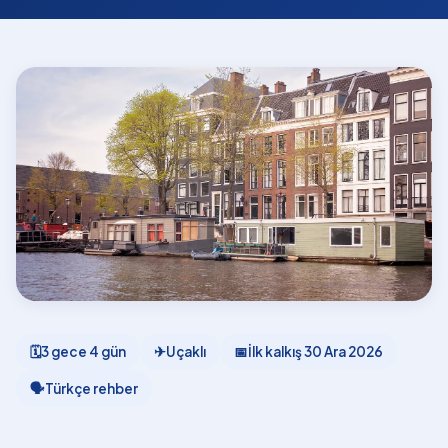
🗓
3 gece 4 gün
✈
Uçaklı
📅
İlk kalkış
30 Ara 2026
🗣
Türkçe rehber