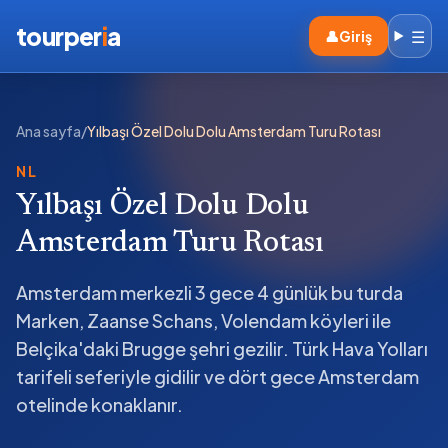
tourper
i
a
☰
👤
Giriş
Ana sayfa
/
Yılbaşı Özel Dolu Dolu Amsterdam Turu Rotası
NL
Yılbaşı Özel Dolu Dolu
Amsterdam Turu Rotası
Amsterdam merkezli 3 gece 4 günlük bu turda
Marken, Zaanse Schans, Volendam köyleri ile
Belçika'daki Brugge şehri gezilir. Türk Hava Yolları
tarifeli seferiyle gidilir ve dört gece Amsterdam
otelinde konaklanır.