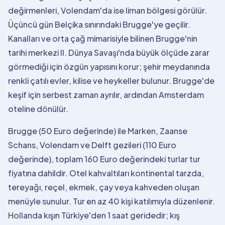
değirmenleri, Volendam'da ise liman bölgesi görülür.
Üçüncü gün Belçika sınırındaki Brugge'ye geçilir.
Kanalları ve orta çağ mimarisiyle bilinen Brugge'nin
tarihi merkezi II. Dünya Savaşı'nda büyük ölçüde zarar
görmediği için özgün yapısını korur; şehir meydanında
renkli çatılı evler, kilise ve heykeller bulunur. Brugge'de
keşif için serbest zaman ayrılır, ardından Amsterdam
oteline dönülür.
Brugge (50 Euro değerinde) ile Marken, Zaanse
Schans, Volendam ve Delft gezileri (110 Euro
değerinde), toplam 160 Euro değerindeki turlar tur
fiyatına dahildir. Otel kahvaltıları kontinental tarzda,
tereyağı, reçel, ekmek, çay veya kahveden oluşan
menüyle sunulur. Tur en az 40 kişi katılımıyla düzenlenir.
Hollanda kışın Türkiye'den 1 saat geridedir; kış