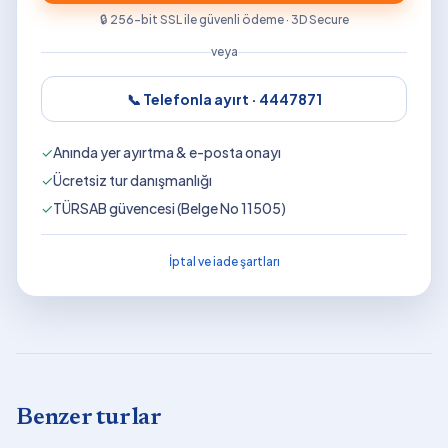
🔒 256-bit SSL ile güvenli ödeme · 3D Secure
veya
📞 Telefonla ayırt ·
4447871
✓
Anında yer ayırtma & e-posta onayı
✓
Ücretsiz tur danışmanlığı
✓
TÜRSAB güvencesi (Belge No 11505)
İptal ve iade şartları
Benzer turlar