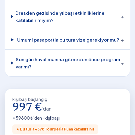
Dresden gezisinde yılbaşı etkinliklerine
+
katılabilir miyim?
Umumi pasaportla bu tura vize gerekiyor mu?
+
Son gün havalimanına gitmeden önce program
+
var mı?
kişi başı başlangıç
997 €
'dan
≈
59800
₺'den · kişi başı
★
Bu turla +
598
Tourperia Puan kazanırsınız