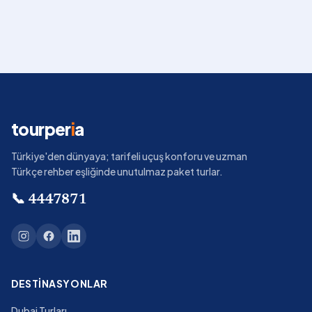
tourper
i
a
Türkiye'den dünyaya; tarifeli uçuş konforu ve uzman
Türkçe rehber eşliğinde unutulmaz paket turlar.
📞
4447871
DESTINASYONLAR
Dubai Turları