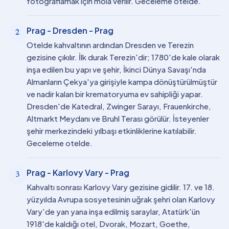
fotoğraflamak için mola verilir. Geceleme otelde.
Prag - Dresden - Prag
2
Otelde kahvaltının ardından Dresden ve Terezin
gezisine çıkılır. İlk durak Terezin'dir; 1780'de kale olarak
inşa edilen bu yapı ve şehir, İkinci Dünya Savaşı'nda
Almanların Çekya'ya girişiyle kampa dönüştürülmüştür
ve nadir kalan bir krematoryuma ev sahipliği yapar.
Dresden'de Katedral, Zwinger Sarayı, Frauenkirche,
Altmarkt Meydanı ve Bruhl Terası görülür. İsteyenler
şehir merkezindeki yılbaşı etkinliklerine katılabilir.
Geceleme otelde.
Prag - Karlovy Vary - Prag
3
Kahvaltı sonrası Karlovy Vary gezisine gidilir. 17. ve 18.
yüzyılda Avrupa sosyetesinin uğrak şehri olan Karlovy
Vary'de yan yana inşa edilmiş saraylar, Atatürk'ün
1918'de kaldığı otel, Dvorak, Mozart, Goethe,