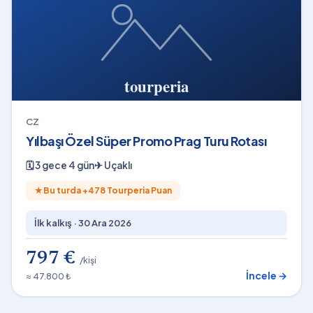
CZ
Yılbaşı Özel Süper Promo Prag Turu Rotası
🗓
3 gece 4 gün
✈
Uçaklı
★
Bu turda +
478
Tourperia Puan
İlk kalkış ·
30 Ara 2026
797 €
/kişi
İncele →
≈ 47.800 ₺