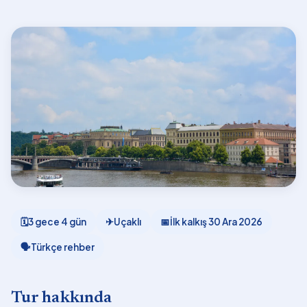
🗓
3 gece 4 gün
✈
Uçaklı
📅
İlk kalkış
30 Ara 2026
🗣
Türkçe rehber
Tur hakkında