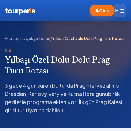
tourper
i
a
☰
👤
Giriş
Ana sayfa
/
Çekya Turları
/
Yılbaşı Özel Dolu Dolu Prag Turu Rotası
CZ
Yılbaşı Özel Dolu Dolu Prag
Turu Rotası
3 gece 4 gün süren bu turda Prag merkez alınıp
Dresden, Karlovy Vary ve Kutna Hora günübirlik
gezilerle programa ekleniyor. İlk gün Prag Kalesi
girişi tur fiyatına dahildir.