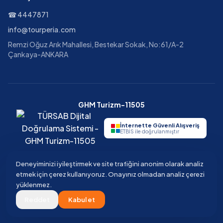
☎
4447871
info@tourperia.com
Remzi Oğuz Arık Mahallesi, Bestekar Sokak, No:61/A-2
Çankaya-ANKARA
GHM Turizm-11505
İnternette Güvenli Alışveriş
ETBİS ile doğrulanmıştır
Deneyiminizi iyileştirmek ve site trafiğini anonim olarak analiz
etmek için çerez kullanıyoruz. Onayınız olmadan analiz çerezi
©
2026
Tourperia
Seyahat Acentesi
yüklenmez.
GHM Turizm · TÜRSAB Belge No 11505 · Güvenli ödeme · 3D Secure
Reddet
Kabul et