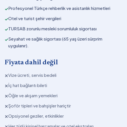
Profesyonel Türkçe rehberlik ve asistanlık hizmetleri
✓
Otel ve turist şehir vergileri
✓
TURSAB zorunlu mesleki sorumluluk sigortası
✓
Seyahat ve sağlık sigortası (65 yaş üzeri sürprim
✓
uygulanır).
Fiyata dahil değil
Vize ücreti, servis bedeli
✕
İç hat bağlantı bileti
✕
Öğle ve akşam yemekleri
✕
Şoför tipleri ve bahşişler hariçtir
✕
Opsiyonel geziler, etkinlikler
✕
Her türlü kişisel harcamalar ve otel ekstraları
✕