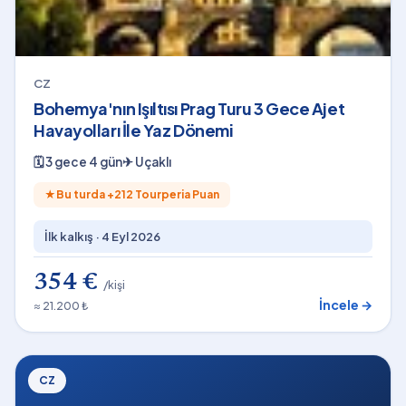
CZ
Bohemya'nın Işıltısı Prag Turu 3 Gece Ajet
Havayolları İle Yaz Dönemi
🗓
3 gece 4 gün
✈
Uçaklı
★
Bu turda +
212
Tourperia Puan
İlk kalkış ·
4 Eyl 2026
354 €
/kişi
İncele →
≈ 21.200 ₺
CZ