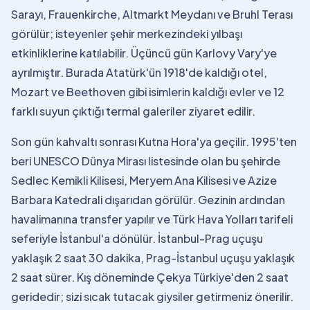
Sarayı, Frauenkirche, Altmarkt Meydanı ve Bruhl Terası
görülür; isteyenler şehir merkezindeki yılbaşı
etkinliklerine katılabilir. Üçüncü gün Karlovy Vary'ye
ayrılmıştır. Burada Atatürk'ün 1918'de kaldığı otel,
Mozart ve Beethoven gibi isimlerin kaldığı evler ve 12
farklı suyun çıktığı termal galeriler ziyaret edilir.
Son gün kahvaltı sonrası Kutna Hora'ya geçilir. 1995'ten
beri UNESCO Dünya Mirası listesinde olan bu şehirde
Sedlec Kemikli Kilisesi, Meryem Ana Kilisesi ve Azize
Barbara Katedrali dışarıdan görülür. Gezinin ardından
havalimanına transfer yapılır ve Türk Hava Yolları tarifeli
seferiyle İstanbul'a dönülür. İstanbul-Prag uçuşu
yaklaşık 2 saat 30 dakika, Prag-İstanbul uçuşu yaklaşık
2 saat sürer. Kış döneminde Çekya Türkiye'den 2 saat
geridedir; sizi sıcak tutacak giysiler getirmeniz önerilir.