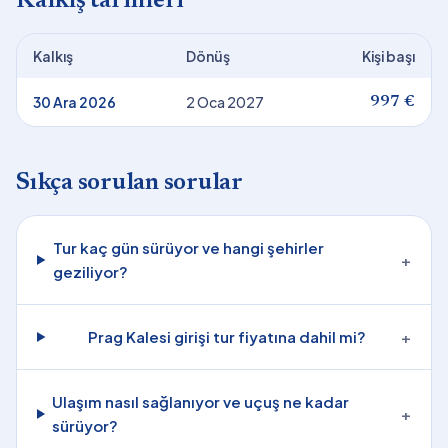
Kalkış tarihleri
Kalkış
Dönüş
Kişi başı
30 Ara 2026
2 Oca 2027
997 €
Sıkça sorulan sorular
Tur kaç gün sürüyor ve hangi şehirler
+
geziliyor?
Prag Kalesi girişi tur fiyatına dahil mi?
+
Ulaşım nasıl sağlanıyor ve uçuş ne kadar
+
sürüyor?