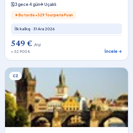
🗓
3 gece 4 gün
✈
Uçaklı
★
Bu turda +
329
Tourperia Puan
İlk kalkış ·
31 Ara 2026
549 €
/kişi
İncele →
≈ 32.900 ₺
CZ