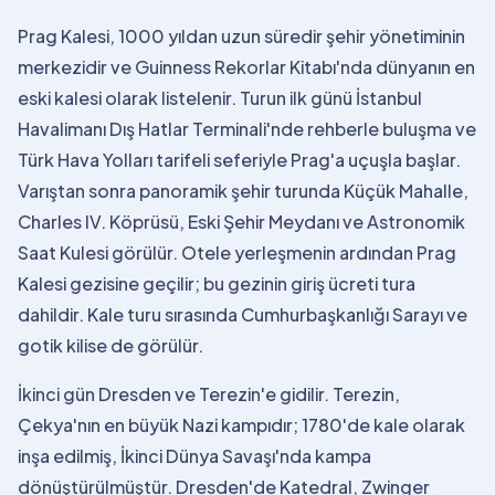
Prag Kalesi, 1000 yıldan uzun süredir şehir yönetiminin
merkezidir ve Guinness Rekorlar Kitabı'nda dünyanın en
eski kalesi olarak listelenir. Turun ilk günü İstanbul
Havalimanı Dış Hatlar Terminali'nde rehberle buluşma ve
Türk Hava Yolları tarifeli seferiyle Prag'a uçuşla başlar.
Varıştan sonra panoramik şehir turunda Küçük Mahalle,
Charles IV. Köprüsü, Eski Şehir Meydanı ve Astronomik
Saat Kulesi görülür. Otele yerleşmenin ardından Prag
Kalesi gezisine geçilir; bu gezinin giriş ücreti tura
dahildir. Kale turu sırasında Cumhurbaşkanlığı Sarayı ve
gotik kilise de görülür.
İkinci gün Dresden ve Terezin'e gidilir. Terezin,
Çekya'nın en büyük Nazi kampıdır; 1780'de kale olarak
inşa edilmiş, İkinci Dünya Savaşı'nda kampa
dönüştürülmüştür. Dresden'de Katedral, Zwinger