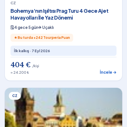
CZ
Bohemya'nın Işıltısı Prag Turu 4 Gece Ajet
Havayolları İle Yaz Dönemi
🗓
4 gece 5 gün
✈
Uçaklı
★
Bu turda +
242
Tourperia Puan
İlk kalkış ·
7 Eyl 2026
404 €
/kişi
İncele →
≈ 24.200 ₺
CZ