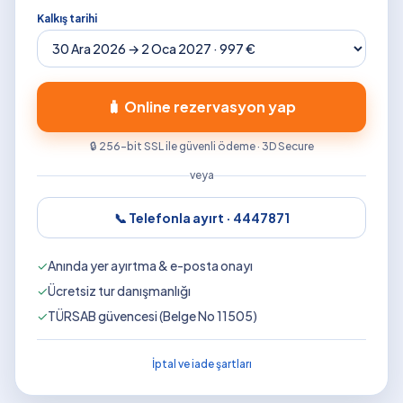
Kalkış tarihi
🧳 Online rezervasyon yap
🔒 256-bit SSL ile güvenli ödeme · 3D Secure
veya
📞 Telefonla ayırt ·
4447871
✓
Anında yer ayırtma & e-posta onayı
✓
Ücretsiz tur danışmanlığı
✓
TÜRSAB güvencesi (Belge No 11505)
İptal ve iade şartları