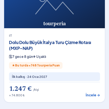
IT
Dolu Dolu Büyük İtalya Turu Çizme Rotası
(MXP-NAP)
🗓
7 gece 8 gün
✈
Uçaklı
★
Bu turda +
748
Tourperia Puan
İlk kalkış ·
24 Oca 2027
1.247 €
/kişi
İncele →
≈ 74.800 ₺