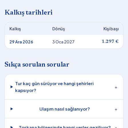
Kalkış tarihleri
Kalkış
Dönüş
Kişi başı
29 Ara 2026
3 Oca 2027
1.297 €
Sıkça sorulan sorular
Tur kaç gün sürüyor ve hangi şehirleri
+
kapsıyor?
Ulaşım nasıl sağlanıyor?
+
Toskana bölgesinde hangi yerler geziliyor?
+