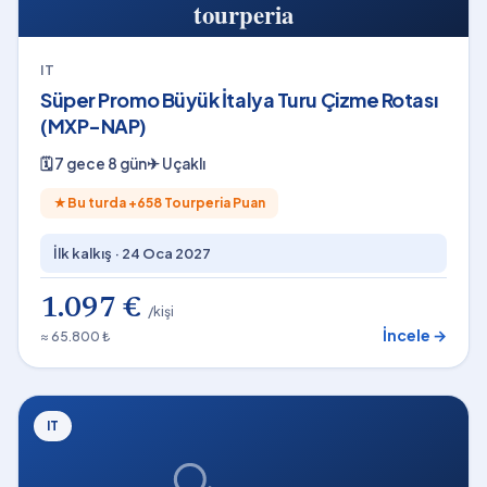
IT
Süper Promo Büyük İtalya Turu Çizme Rotası
(MXP-NAP)
🗓
7 gece 8 gün
✈
Uçaklı
★
Bu turda +
658
Tourperia Puan
İlk kalkış ·
24 Oca 2027
1.097 €
/kişi
İncele →
≈ 65.800 ₺
IT