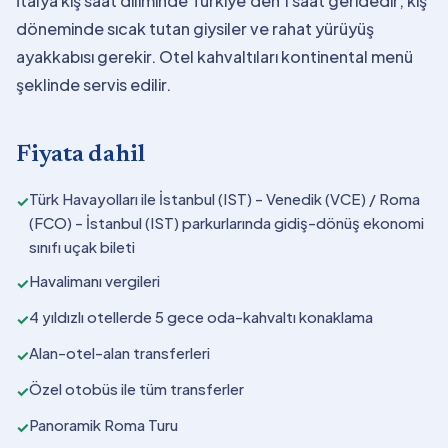
İtalya kış saat diliminde Türkiye'den 1 saat geridedir; kış
döneminde sıcak tutan giysiler ve rahat yürüyüş
ayakkabısı gerekir. Otel kahvaltıları kontinental menü
şeklinde servis edilir.
Fiyata dahil
Türk Havayolları ile İstanbul (IST) - Venedik (VCE) / Roma
✓
(FCO) - İstanbul (IST) parkurlarında gidiş-dönüş ekonomi
sınıfı uçak bileti
Havalimanı vergileri
✓
4 yıldızlı otellerde 5 gece oda-kahvaltı konaklama
✓
Alan-otel-alan transferleri
✓
Özel otobüs ile tüm transferler
✓
Panoramik Roma Turu
✓