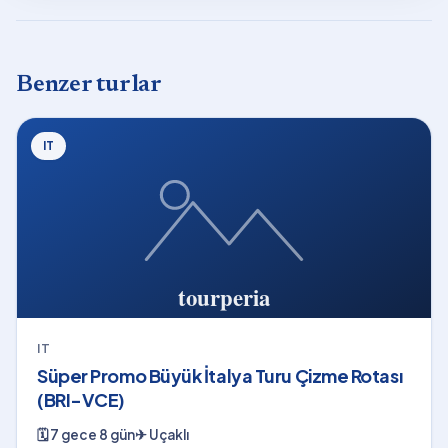
Benzer turlar
IT
IT
Süper Promo Büyük İtalya Turu Çizme Rotası
(BRI-VCE)
🗓
7 gece 8 gün
✈
Uçaklı