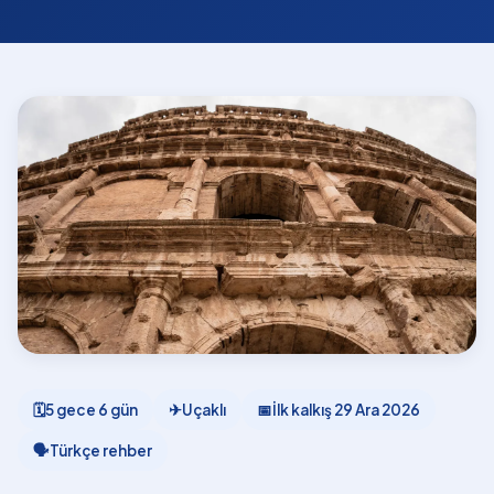
🗓
5 gece 6 gün
✈
Uçaklı
📅
İlk kalkış
29 Ara 2026
🗣
Türkçe rehber