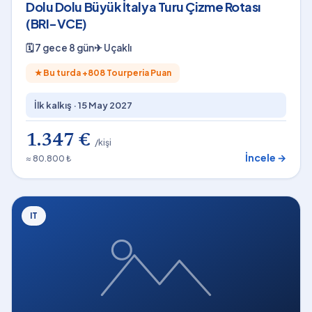
Dolu Dolu Büyük İtalya Turu Çizme Rotası
(BRI-VCE)
🗓
7 gece 8 gün
✈
Uçaklı
★
Bu turda +
808
Tourperia Puan
İlk kalkış ·
15 May 2027
1.347 €
/kişi
İncele →
≈ 80.800 ₺
IT