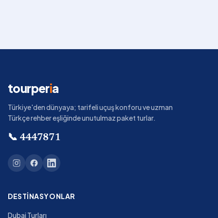
tourper
i
a
Türkiye'den dünyaya; tarifeli uçuş konforu ve uzman
Türkçe rehber eşliğinde unutulmaz paket turlar.
📞
4447871
DESTINASYONLAR
Dubai Turları