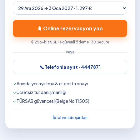
🧳 Online rezervasyon yap
🔒 256-bit SSL ile güvenli ödeme · 3D Secure
veya
📞 Telefonla ayırt ·
4447871
✓
Anında yer ayırtma & e-posta onayı
✓
Ücretsiz tur danışmanlığı
✓
TÜRSAB güvencesi (Belge No 11505)
İptal ve iade şartları