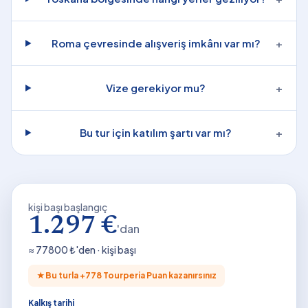
Roma çevresinde alışveriş imkânı var mı?
+
Vize gerekiyor mu?
+
Bu tur için katılım şartı var mı?
+
kişi başı başlangıç
1.297 €
'dan
≈
77800
₺'den · kişi başı
★
Bu turla +
778
Tourperia Puan kazanırsınız
Kalkış tarihi