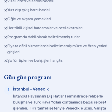
Vize ücreti ve servis bedeli
✕
Yurt dışı çıkış harcı bedeli
✕
Öğle ve akşam yemekleri
✕
Her türlü kişisel harcamalar ve otel ekstraları
✕
Programda dahil olarak belirtilmemiş turlar
✕
Fiyata dâhil hizmetlerde belirtilmemiş müze ve ören yerleri
✕
girişleri
Şoför tipleri ve bahşişler hariçtir.
✕
Gün gün program
İstanbul - Venedik
1
İstanbul Havalimanı Dış Hatlar Terminali'nde rehberle
buluşma ve Türk Hava Yolları kontuarında bagaj ile bilet
işlemleri. THY tarifeli seferiyle Venedik'e uçuş. Varışta