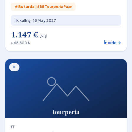
★
Bu turda +
688
Tourperia Puan
İlk kalkış ·
15 May 2027
1.147 €
/kişi
İncele →
≈ 68.800 ₺
IT
IT