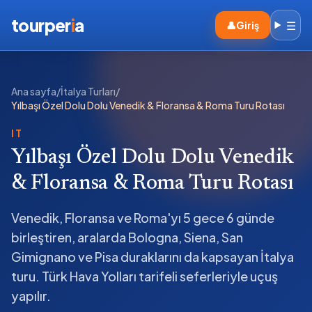
tourper
i
a
☰
👤
Giriş
Ana sayfa
/
İtalya Turları
/
Yılbaşı Özel Dolu Dolu Venedik & Floransa & Roma Turu Rotası
IT
Yılbaşı Özel Dolu Dolu Venedik
& Floransa & Roma Turu Rotası
Venedik, Floransa ve Roma'yı 5 gece 6 günde
birleştiren, aralarda Bologna, Siena, San
Gimignano ve Pisa duraklarını da kapsayan İtalya
turu. Türk Hava Yolları tarifeli seferleriyle uçuş
yapılır.