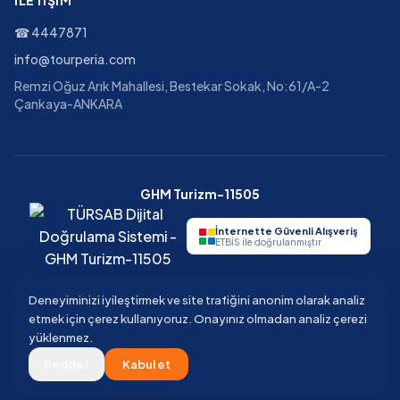
İLETIŞIM
☎
4447871
info@tourperia.com
Remzi Oğuz Arık Mahallesi, Bestekar Sokak, No:61/A-2
Çankaya-ANKARA
GHM Turizm-11505
İnternette Güvenli Alışveriş
ETBİS ile doğrulanmıştır
Deneyiminizi iyileştirmek ve site trafiğini anonim olarak analiz
etmek için çerez kullanıyoruz. Onayınız olmadan analiz çerezi
©
2026
Tourperia
Seyahat Acentesi
yüklenmez.
GHM Turizm · TÜRSAB Belge No 11505 · Güvenli ödeme · 3D Secure
Reddet
Kabul et