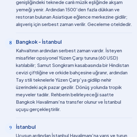
genişliğindeki teknede canlı müzik eşliğinde akşam
yemeği yenir. Ardından 1500'den fazla dükkan ve
restoran bulunan Asiatique eğlence merkezine gidilir;
alışveriş için serbest zaman verilir. Geceleme oteldedir.
Bangkok - İstanbul
8
Kahvaltının ardından serbest zaman vardır. İsteyen
misafirler opsiyonel Yüzen Çarşı turuna (60 USD)
katılabilir; Samut Songkram kasabasında bir Hindistan
cevizi çiftliğine ve orkide bahçesine uğranır, ardından
Tay stili teknelerle Yüzen Çarşı'ya gidilip nehir
üzerindeki açık pazar gezilir. Dönüş yolunda tropik
meyveler tadılır. Rehberin belirleyeceği saatte
Bangkok Havalimanı'na transfer olunur ve İstanbul
uçuşu gerçekleştirilir.
İstanbul
9
Uçuşun ardından İstanbul Havalimanı'na varış ve turun