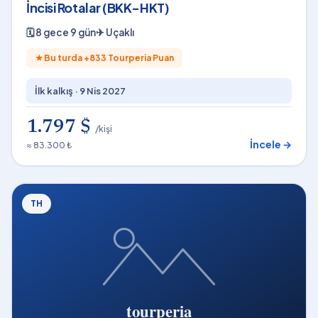
İncisi Rotalar (BKK-HKT)
🗓
8 gece 9 gün
✈
Uçaklı
★
Bu turda +
833
Tourperia Puan
İlk kalkış ·
9 Nis 2027
1.797 $
/kişi
İncele →
≈ 83.300 ₺
TH