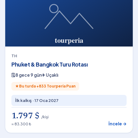
TH
Phuket & Bangkok Turu Rotası
🗓
8 gece 9 gün
✈
Uçaklı
★
Bu turda +
833
Tourperia Puan
İlk kalkış ·
17 Oca 2027
1.797 $
/kişi
İncele →
≈ 83.300 ₺