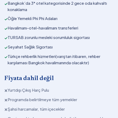
Bangkok’da 3* otel kategorisinde 2 gece oda kahvaltı
✓
konaklama
Öğle Yemekli Phi Phi Adaları
✓
Havalimanı-otel-havalimanı transferleri
✓
TURSAB zorunlu mesleki sorumluluk sigortası
✓
Seyahat Sağlık Sigortası
✓
Türkçe rehberlik hizmetleri(varıştan itibaren, rehber
✓
karşılaması Bangkok havalimanında olacaktır)
Fiyata dahil değil
Yurtdışı Çıkış Harç Pulu
✕
Programda belirtilmeye tüm yemekler
✕
Şahsi harcamalar, tüm içecekler
✕