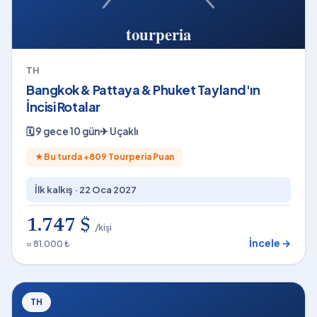
TH
Bangkok & Pattaya & Phuket Tayland'ın
İncisi Rotalar
🗓
9 gece 10 gün
✈
Uçaklı
★
Bu turda +
809
Tourperia Puan
İlk kalkış ·
22 Oca 2027
1.747 $
/kişi
İncele →
≈ 81.000 ₺
TH