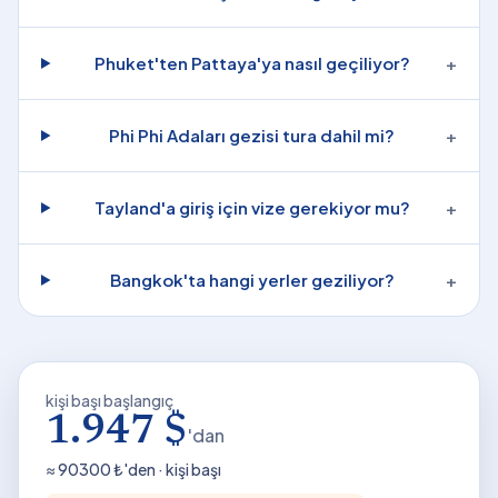
Phuket'ten Pattaya'ya nasıl geçiliyor?
+
Phi Phi Adaları gezisi tura dahil mi?
+
Tayland'a giriş için vize gerekiyor mu?
+
Bangkok'ta hangi yerler geziliyor?
+
kişi başı başlangıç
1.947 $
'dan
≈
90300
₺'den · kişi başı