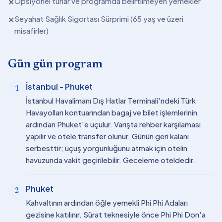
Opsiyonel turlar ve programda belirtilmeyen yemekler
✕
Seyahat Sağlık Sigortası Sürprimi (65 yaş ve üzeri
✕
misafirler)
Gün gün program
İstanbul - Phuket
1
İstanbul Havalimanı Dış Hatlar Terminali'ndeki Türk
Havayolları kontuarından bagaj ve bilet işlemlerinin
ardından Phuket'e uçulur. Varışta rehber karşılaması
yapılır ve otele transfer olunur. Günün geri kalanı
serbesttir; uçuş yorgunluğunu atmak için otelin
havuzunda vakit geçirilebilir. Geceleme oteldedir.
Phuket
2
Kahvaltının ardından öğle yemekli Phi Phi Adaları
gezisine katılınır. Sürat teknesiyle önce Phi Phi Don'a