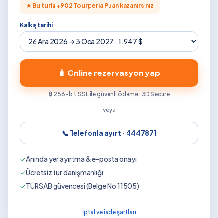
★
Bu turla +
902
Tourperia Puan kazanırsınız
Kalkış tarihi
🧳 Online rezervasyon yap
🔒 256-bit SSL ile güvenli ödeme · 3D Secure
veya
📞 Telefonla ayırt ·
4447871
✓
Anında yer ayırtma & e-posta onayı
✓
Ücretsiz tur danışmanlığı
✓
TÜRSAB güvencesi (Belge No 11505)
İptal ve iade şartları