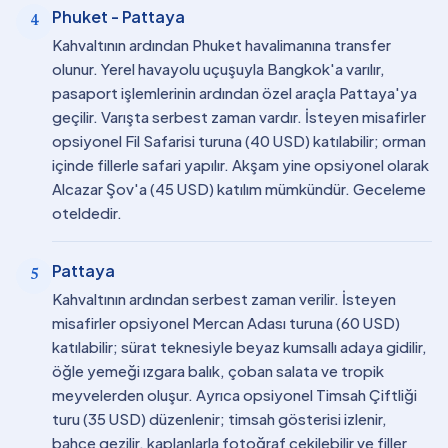
Phuket - Pattaya
4
Kahvaltının ardından Phuket havalimanına transfer
olunur. Yerel havayolu uçuşuyla Bangkok'a varılır,
pasaport işlemlerinin ardından özel araçla Pattaya'ya
geçilir. Varışta serbest zaman vardır. İsteyen misafirler
opsiyonel Fil Safarisi turuna (40 USD) katılabilir; orman
içinde fillerle safari yapılır. Akşam yine opsiyonel olarak
Alcazar Şov'a (45 USD) katılım mümkündür. Geceleme
oteldedir.
Pattaya
5
Kahvaltının ardından serbest zaman verilir. İsteyen
misafirler opsiyonel Mercan Adası turuna (60 USD)
katılabilir; sürat teknesiyle beyaz kumsallı adaya gidilir,
öğle yemeği ızgara balık, çoban salata ve tropik
meyvelerden oluşur. Ayrıca opsiyonel Timsah Çiftliği
turu (35 USD) düzenlenir; timsah gösterisi izlenir,
bahçe gezilir, kaplanlarla fotoğraf çekilebilir ve filler