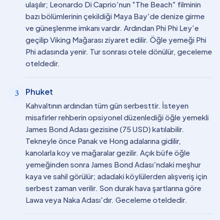
ulaşılır; Leonardo Di Caprio'nun "The Beach" filminin
bazı bölümlerinin çekildiği Maya Bay'de denize girme
ve güneşlenme imkanı vardır. Ardından Phi Phi Ley'e
geçilip Viking Mağarası ziyaret edilir. Öğle yemeği Phi
Phi adasında yenir. Tur sonrası otele dönülür, geceleme
oteldedir.
Phuket
3
Kahvaltının ardından tüm gün serbesttir. İsteyen
misafirler rehberin opsiyonel düzenlediği öğle yemekli
James Bond Adası gezisine (75 USD) katılabilir.
Tekneyle önce Panak ve Hong adalarına gidilir,
kanolarla koy ve mağaralar gezilir. Açık büfe öğle
yemeğinden sonra James Bond Adası'ndaki meşhur
kaya ve sahil görülür; adadaki köylülerden alışveriş için
serbest zaman verilir. Son durak hava şartlarına göre
Lawa veya Naka Adası'dır. Geceleme oteldedir.