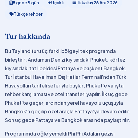
🗓
8 gece 9 gün
✈
Uçaklı
📅
İlk kalkış
26 Ara 2026
🗣
Türkçe rehber
Tur hakkında
Bu Tayland turu üç farklı bölgeyi tek programda
birleştirir: Andaman Denizi kıyısındaki Phuket, körfez
kıyısındaki tatil beldesi Pattaya ve başkent Bangkok.
Tur İstanbul Havalimanı Dış Hatlar Terminali'nden Türk
Havayolları tarifeli seferiyle başlar; Phuket'e varışta
rehber karşılaması ve otel transferi yapılır. İlk üç gece
Phuket'te geçer, ardından yerel havayolu uçuşuyla
Bangkok'a geçilip özel araçla Pattaya'ya devam edilir.
Son üç gece Pattaya ve Bangkok arasında paylaştırılır.
Programmda öğle yemekli Phi Phi Adaları gezisi