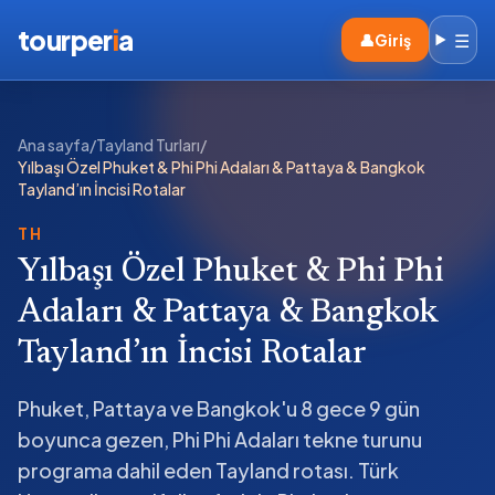
tourper
i
a
☰
👤
Giriş
Ana sayfa
/
Tayland Turları
/
Yılbaşı Özel Phuket & Phi Phi Adaları & Pattaya & Bangkok
Tayland’ın İncisi Rotalar
TH
Yılbaşı Özel Phuket & Phi Phi
Adaları & Pattaya & Bangkok
Tayland’ın İncisi Rotalar
Phuket, Pattaya ve Bangkok'u 8 gece 9 gün
boyunca gezen, Phi Phi Adaları tekne turunu
programa dahil eden Tayland rotası. Türk