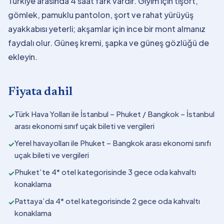
Türkiye arasında 4 saat fark vardır. Giyim için tişört,
gömlek, pamuklu pantolon, şort ve rahat yürüyüş
ayakkabısı yeterli; akşamlar için ince bir mont almanız
faydalı olur. Güneş kremi, şapka ve güneş gözlüğü de
ekleyin.
Fiyata dahil
Türk Hava Yolları ile İstanbul – Phuket / Bangkok – İstanbul
✓
arası ekonomi sınıf uçak bileti ve vergileri
Yerel havayolları ile Phuket – Bangkok arası ekonomi sınıfı
✓
uçak bileti ve vergileri
Phuket’te 4* otel kategorisinde 3 gece oda kahvaltı
✓
konaklama
Pattaya’da 4* otel kategorisinde 2 gece oda kahvaltı
✓
konaklama