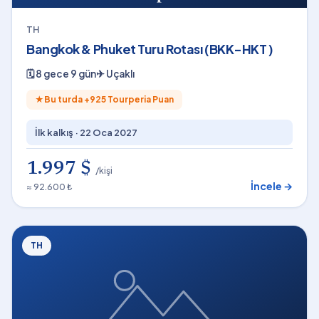
TH
Bangkok & Phuket Turu Rotası (BKK-HKT )
🗓
8 gece 9 gün
✈
Uçaklı
★
Bu turda +
925
Tourperia Puan
İlk kalkış ·
22 Oca 2027
1.997 $
/kişi
İncele →
≈ 92.600 ₺
TH