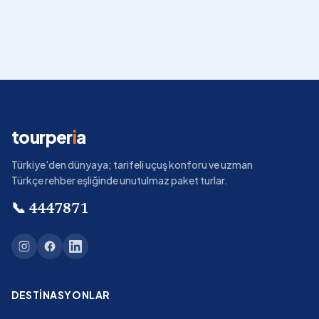
tourper
i
a
Türkiye'den dünyaya; tarifeli uçuş konforu ve uzman
Türkçe rehber eşliğinde unutulmaz paket turlar.
📞
4447871
DESTINASYONLAR