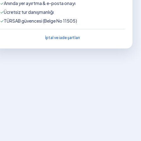
✓
Anında yer ayırtma & e-posta onayı
✓
Ücretsiz tur danışmanlığı
✓
TÜRSAB güvencesi (Belge No 11505)
İptal ve iade şartları