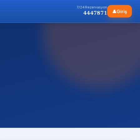
7/24 Rezervasyon
👤
Giriş
4447871