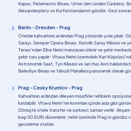
Kapısı, Parlamento Binası, Unter den Linden Caddesi, Ber
Alexanderplatz ve Kurfürstendamm görülür. Gezi sonrası
Berlin - Dresden - Prag
2
Otelde kahvaltının ardından Prag yönünde yola çıkılır. 
Sarayı, Semper Opera Binası, Katolik Saray Kilisesi ve ye
Terası'ndan Elbe Nehri manzarası izlenir ve şehir merkezi
şehir turu yapılır: Vltava Nehri üzerindeki Karl Köprüsü'n
Astronomik Saat, Tyn Kilisesi ve Jan Hus Anıtı hakkında 
Belediye Binası ve Yahudi Mahallesi panoramik olarak gö
Prag - Cesky Krumlov - Prag
3
Kahvaltının ardından dileyen misafirler rehberin opsiyo
katılabilir. Vltava Nehri'nin kıvrımları içinde ada gibi görü
Dönüşte otele transfer ve serbest zaman verilir. Akşam 
başı 50 EUR) düzenlenir; nehir üzerinde Prag'ın gündüz ve
geceleme otelde.