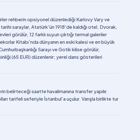
irler rehberin opsiyonel düzenlediği Karlovy Vary ve
 tarihi saraylar, Atatürk'ün 1918'de kaldığı otel, Dvorak,
i görülür, 12 farklı suyun çıktığı termal galeriler
 Rekorlar Kitabı'nda dünyanın en eski kalesi ve en büyük
 Cumhurbaşkanlığı Sarayı ve Gotik kilise görülür,
nliği (65 EUR) düzenlenir; yerel dans gösterileri
in belirteceği saatte havalimanına transfer yapılır.
ı tarifeli seferiyle İstanbul'a uçulur. Varışla birlikte tur