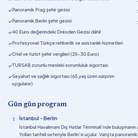
Panoramik Prag şehir gezisi
✓
Panoramik Berlin şehir gezisi
✓
40 Euro değerindeki Dresden Gezisi dâhil
✓
Profesyonel Türkçe rehberlik ve asistanlık hizmetleri
✓
Otel ve turist şehir vergileri (25-30 Euro)
✓
TURSAB zorunlu mesleki sorumluluk sigortası
✓
Seyahat ve sağlık sigortası (65 yaş üzeri sürprim
✓
uygulanır)
Gün gün program
İstanbul - Berlin
1
İstanbul Havalimanı Dış Hatlar Terminali'nde buluşmanın 
Yolları tarifeli seferiyle Berlin'e uçulur. Varışta panoram