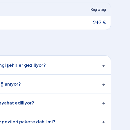
Kişi başı
947 €
gi şehirler geziliyor?
+
ağlanıyor?
+
seyahat ediliyor?
+
 gezileri pakete dahil mi?
+