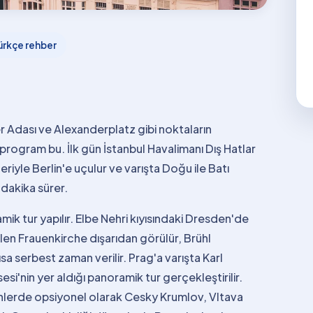
ürkçe rehber
r Adası ve Alexanderplatz gibi noktaların
program bu. İlk gün İstanbul Havalimanı Dış Hatlar
feriyle Berlin'e uçulur ve varışta Doğu ile Batı
0 dakika sürer.
ik tur yapılır. Elbe Nehri kıyısındaki Dresden'de
len Frauenkirche dışarıdan görülür, Brühl
sa serbest zaman verilir. Prag'a varışta Karl
si'nin yer aldığı panoramik tur gerçekleştirilir.
lerde opsiyonel olarak Cesky Krumlov, Vltava