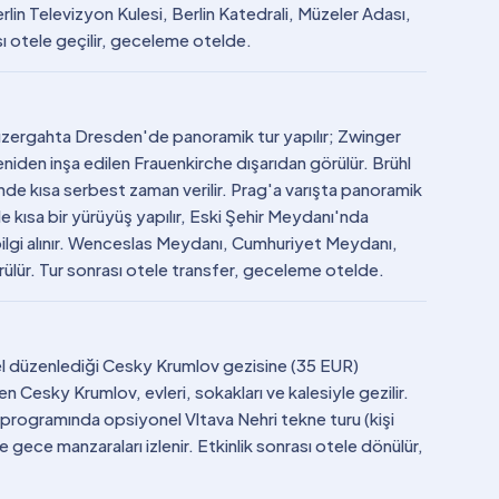
lin Televizyon Kulesi, Berlin Katedrali, Müzeler Adası,
 otele geçilir, geceleme otelde.
Güzergahta Dresden'de panoramik tur yapılır; Zwinger
niden inşa edilen Frauenkirche dışarıdan görülür. Brühl
nde kısa serbest zaman verilir. Prag'a varışta panoramik
de kısa bir yürüyüş yapılır, Eski Şehir Meydanı'nda
bilgi alınır. Wenceslas Meydanı, Cumhuriyet Meydanı,
rülür. Tur sonrası otele transfer, geceleme otelde.
nel düzenlediği Cesky Krumlov gezisine (35 EUR)
nen Cesky Krumlov, evleri, sokakları ve kalesiyle gezilir.
programında opsiyonel Vltava Nehri tekne turu (kişi
 gece manzaraları izlenir. Etkinlik sonrası otele dönülür,