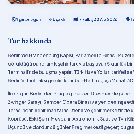
🗓
4 gece 5 gün
✈
Uçaklı
📅
İlk kalkış
30 Ara 2026
🗣
T
Tur hakkında
Berlin'de Brandenburg Kapısı, Parlamento Binası, Müzele
görüldüğü panoramik şehir turuyla başlayan 5 günlük bir 
Terminali'nde buluşma yapılır, Türk Hava Yolları tarifeli se
Berlin'in tarihi aksı gezilir. İstanbul-Berlin uçuşu 2 saat 3
İkinci gün Berlin'den Prag'a giderken Dresden'de panoram
Zwinger Sarayı, Semper Opera Binası ve yeniden inşa edi
Terası'ndan nehir manzarası izlenir ve şehir merkezinde kı
Köprüsü, Eski Şehir Meydanı, Astronomik Saat ve Tyn Kilise
Üçüncü ve dördüncü günler Prag merkezli geçer; bu gün