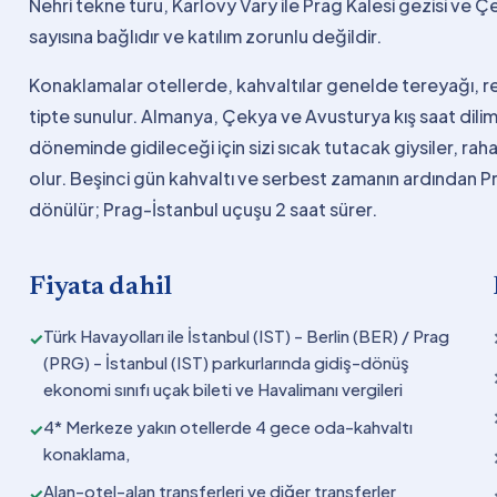
Nehri tekne turu, Karlovy Vary ile Prag Kalesi gezisi ve Çe
sayısına bağlıdır ve katılım zorunlu değildir.
Konaklamalar otellerde, kahvaltılar genelde tereyağı, r
tipte sunulur. Almanya, Çekya ve Avusturya kış saat dilim
döneminde gidileceği için sizi sıcak tutacak giysiler, ra
olur. Beşinci gün kahvaltı ve serbest zamanın ardından Pra
dönülür; Prag-İstanbul uçuşu 2 saat sürer.
Fiyata dahil
Türk Havayolları ile İstanbul (IST) - Berlin (BER) / Prag
✓
(PRG) - İstanbul (IST) parkurlarında gidiş-dönüş
ekonomi sınıfı uçak bileti ve Havalimanı vergileri
4* Merkeze yakın otellerde 4 gece oda-kahvaltı
✓
konaklama,
Alan-otel-alan transferleri ve diğer transferler
✓