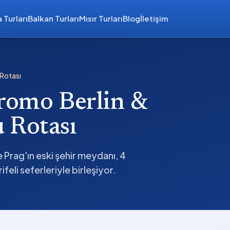
 Turları
Balkan Turları
Mısır Turları
Blog
İletişim
 Rotası
Promo Berlin &
 Rotası
e Prag'ın eski şehir meydanı, 4
feli seferleriyle birleşiyor.