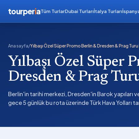
tourper
i
a
Tüm Turlar
Dubai Turları
İtalya Turları
İspanya
Ana sayfa
/
Yılbaşı Özel Süper Promo Berlin & Dresden & Prag Turu
Yılbaşı Özel Süper 
Dresden & Prag Turu
Berlin'in tarihi merkezi, Dresden'in Barok yapıları v
gece 5 günlük bu rota üzerinde Türk Hava Yolları tari