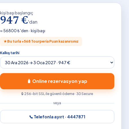
kişi başı başlangıç
947 €
'dan
≈
56800
₺'den · kişi başı
★
Bu turla +
568
Tourperia Puan kazanırsınız
Kalkış tarihi
🧳 Online rezervasyon yap
🔒 256-bit SSL ile güvenli ödeme · 3D Secure
veya
📞 Telefonla ayırt ·
4447871