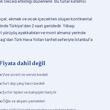
k Gecesi etkinliği düzenlenir. Bu turlar katılımcı
eçel, ekmek ve sıcak içecekten oluşan kontinental
inde Türkiye'den 2 saat geridedir. Yılbaşı
hat yürüyüş ayakkabıları ve mont almanız yerinde
g'dan Türk Hava Yolları tarifeli seferiyle İstanbul'a
Fiyata dahil değil
Vize ücreti ve servis bedeli
✕
Yurt dışı çıkış harcı bedeli
✕
Şoför tipleri ve bahşişler hariçtir
✕
Öğle ve akşam yemekleri
✕
Her türlü kişisel harcamalar ve otel ekstraları