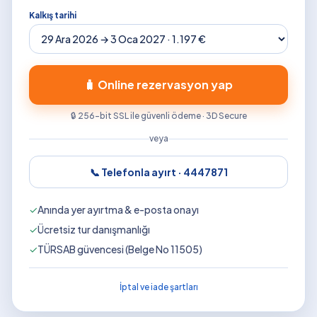
Kalkış tarihi
🧳 Online rezervasyon yap
🔒 256-bit SSL ile güvenli ödeme · 3D Secure
veya
📞 Telefonla ayırt ·
4447871
✓
Anında yer ayırtma & e-posta onayı
✓
Ücretsiz tur danışmanlığı
✓
TÜRSAB güvencesi (Belge No 11505)
İptal ve iade şartları