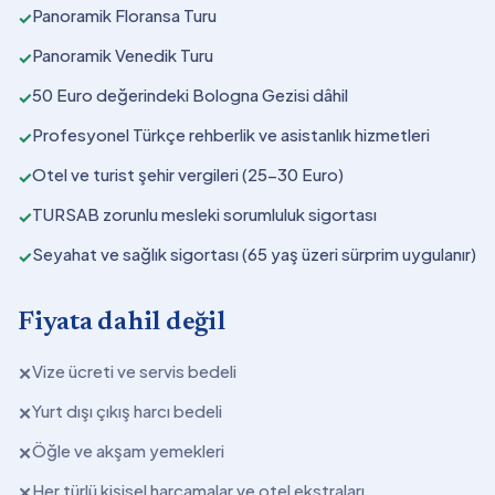
Panoramik Floransa Turu
✓
Panoramik Venedik Turu
✓
50 Euro değerindeki Bologna Gezisi dâhil
✓
Profesyonel Türkçe rehberlik ve asistanlık hizmetleri
✓
Otel ve turist şehir vergileri (25-30 Euro)
✓
TURSAB zorunlu mesleki sorumluluk sigortası
✓
Seyahat ve sağlık sigortası (65 yaş üzeri sürprim uygulanır)
✓
Fiyata dahil değil
Vize ücreti ve servis bedeli
✕
Yurt dışı çıkış harcı bedeli
✕
Öğle ve akşam yemekleri
✕
Her türlü kişisel harcamalar ve otel ekstraları
✕