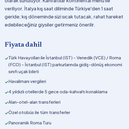
olarak sunuluyor. Kahvaltılar kontinental menü ile
veriliyor. İtalya kış saat diliminde Türkiye'den 1 saat
geride; kış döneminde sizi sıcak tutacak, rahat hareket
edebileceğiniz giysiler getirmeniz önerilir.
Fiyata dahil
Türk Havayolları ile İstanbul (IST) - Venedik (VCE) / Roma
✓
(FCO) - İstanbul (IST) parkurlarında gidiş-dönüş ekonomi
sınıfı uçak bileti
Havalimanı vergileri
✓
4 yıldızlı otellerde 5 gece oda-kahvaltı konaklama
✓
Alan-otel-alan transferleri
✓
Özel otobüs ile tüm transferler
✓
Panoramik Roma Turu
✓