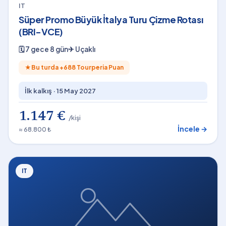
IT
Süper Promo Büyük İtalya Turu Çizme Rotası
(BRI-VCE)
🗓
7 gece 8 gün
✈
Uçaklı
★
Bu turda +
688
Tourperia Puan
İlk kalkış ·
15 May 2027
1.147 €
/kişi
İncele →
≈ 68.800 ₺
IT