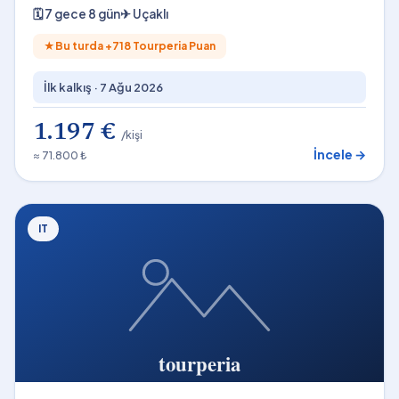
🗓
7 gece 8 gün
✈
Uçaklı
★
Bu turda +
718
Tourperia Puan
İlk kalkış ·
7 Ağu 2026
1.197 €
/kişi
İncele →
≈ 71.800 ₺
IT