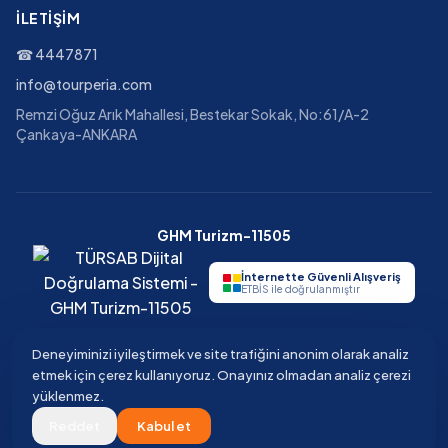
İLETIŞIM
☎
4447871
info@tourperia.com
Remzi Oğuz Arık Mahallesi, Bestekar Sokak, No:61/A-2
Çankaya-ANKARA
GHM Turizm-11505
İnternette Güvenli Alışveriş
ETBİS ile doğrulanmıştır
Deneyiminizi iyileştirmek ve site trafiğini anonim olarak analiz
etmek için çerez kullanıyoruz. Onayınız olmadan analiz çerezi
©
2026
Tourperia
Seyahat Acentesi
yüklenmez.
GHM Turizm · TÜRSAB Belge No 11505 · Güvenli ödeme · 3D Secure
Reddet
Kabul et