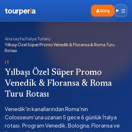
tourper
i
a
☰
👤
Giriş
Ana sayfa
/
İtalya Turları
/
Yılbaşı Özel Süper Promo Venedik & Floransa & Roma Turu
Rotası
IT
Yılbaşı Özel Süper Promo
Venedik & Floransa & Roma
Turu Rotası
Venedik'in kanallarından Roma'nın
Colosseum'una uzanan 5 gece 6 günlük İtalya
rotası. Program Venedik, Bologna, Floransa ve