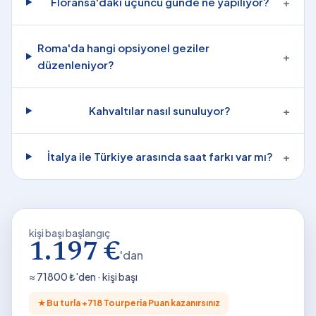
Floransa'daki üçüncü günde ne yapılıyor?
+
Roma'da hangi opsiyonel geziler
+
düzenleniyor?
Kahvaltılar nasıl sunuluyor?
+
İtalya ile Türkiye arasında saat farkı var mı?
+
kişi başı başlangıç
1.197 €
'dan
≈
71800
₺'den · kişi başı
★
Bu turla +
718
Tourperia Puan kazanırsınız