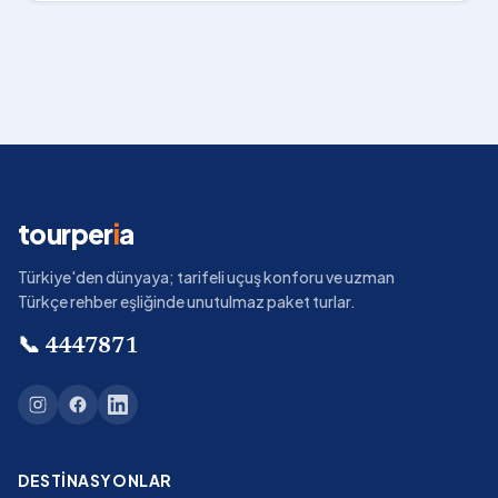
tourper
i
a
Türkiye'den dünyaya; tarifeli uçuş konforu ve uzman
Türkçe rehber eşliğinde unutulmaz paket turlar.
📞
4447871
DESTINASYONLAR