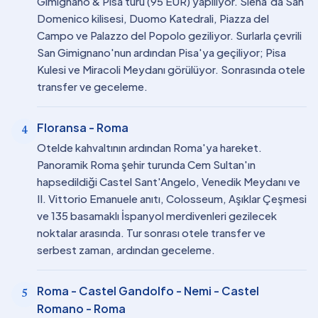
Gimignano & Pisa turu (95 EUR) yapılıyor. Siena'da San
Domenico kilisesi, Duomo Katedrali, Piazza del
Campo ve Palazzo del Popolo geziliyor. Surlarla çevrili
San Gimignano'nun ardından Pisa'ya geçiliyor; Pisa
Kulesi ve Miracoli Meydanı görülüyor. Sonrasında otele
transfer ve geceleme.
Floransa - Roma
4
Otelde kahvaltının ardından Roma'ya hareket.
Panoramik Roma şehir turunda Cem Sultan'ın
hapsedildiği Castel Sant'Angelo, Venedik Meydanı ve
II. Vittorio Emanuele anıtı, Colosseum, Aşıklar Çeşmesi
ve 135 basamaklı İspanyol merdivenleri gezilecek
noktalar arasında. Tur sonrası otele transfer ve
serbest zaman, ardından geceleme.
Roma - Castel Gandolfo - Nemi - Castel
5
Romano - Roma