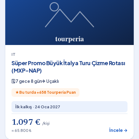
IT
Süper Promo Büyük İtalya Turu Çizme Rotası
(MXP-NAP)
🗓
7 gece 8 gün
✈
Uçaklı
★
Bu turda +
658
Tourperia Puan
İlk kalkış ·
24 Oca 2027
1.097 €
/kişi
İncele →
≈ 65.800 ₺