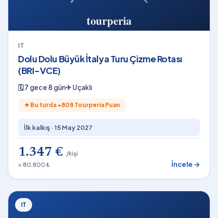
IT
Dolu Dolu Büyük İtalya Turu Çizme Rotası
(BRI-VCE)
🗓
7 gece 8 gün
✈
Uçaklı
★
Bu turda +
808
Tourperia Puan
İlk kalkış ·
15 May 2027
1.347 €
/kişi
İncele →
≈ 80.800 ₺
IT