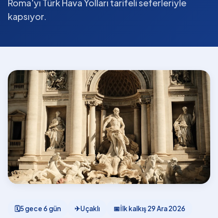
Roma'yı Türk Hava Yolları tarifeli seferleriyle
kapsıyor.
🗓
5 gece 6 gün
✈
Uçaklı
📅
İlk kalkış
29 Ara 2026