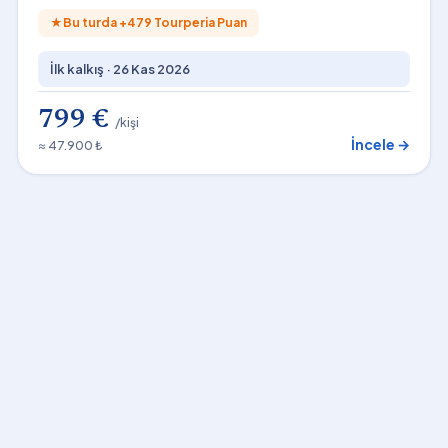
★
Bu turda +
479
Tourperia Puan
İlk kalkış ·
26 Kas 2026
799 €
/kişi
İncele →
≈ 47.900 ₺