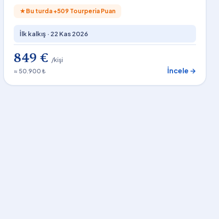
★
Bu turda +
509
Tourperia Puan
İlk kalkış ·
22 Kas 2026
849 €
/kişi
İncele →
≈ 50.900 ₺