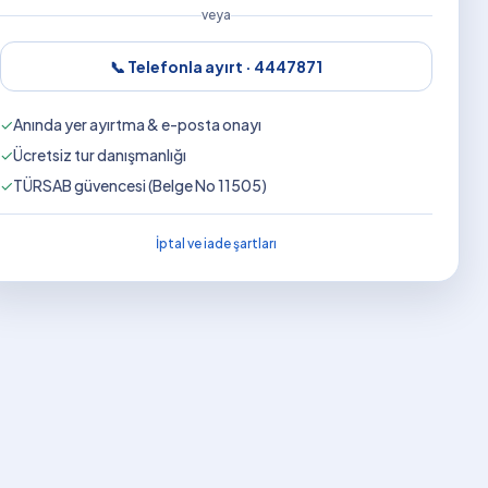
veya
📞 Telefonla ayırt ·
4447871
✓
Anında yer ayırtma & e-posta onayı
✓
Ücretsiz tur danışmanlığı
✓
TÜRSAB güvencesi (Belge No 11505)
İptal ve iade şartları