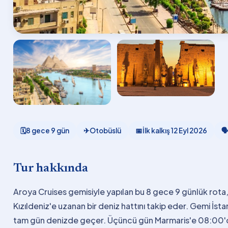
🗓
8 gece 9 gün
✈
Otobüslü
📅
İlk kalkış
12 Eyl 2026

Tur hakkında
Aroya Cruises gemisiyle yapılan bu 8 gece 9 günlük rota,
Kızıldeniz'e uzanan bir deniz hattını takip eder. Gemi İs
tam gün denizde geçer. Üçüncü gün Marmaris'e 08:00'de 