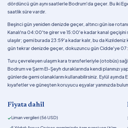
dördüncü gün aynı saatlerle Bodrum'da geçer. Bu iki Ege
saatlik süre vardır.
Beşinci gün yeniden denizde geçer, altıncı gün ise rot
Kanalı'na 04:00'te girer ve 15:00'e kadar kanal geçişin
ulaşılır; gemi burada 23:59'a kadar kalır, bu da Kızıldeniz 
gün tekrar denizde geçer, dokuzuncu gün Cidde'ye 07:0
Turu çevreleyen ulaşım kara transferleriyle (otobüs) sağ
Bodrum ve Şarm El-Şeyh duraklarında kendi planınızı yap
günlerde gemi olanaklarını kullanabilirsiniz. Eylül ayında 
kıyafetler ve güneşten koruyucu eşyalar yanınızda bulu
Fiyata dahil
Liman vergileri (56 USD)
✓
5 Yıldızlı Aroya Cruises gemimizde tam pansiyon (tüm