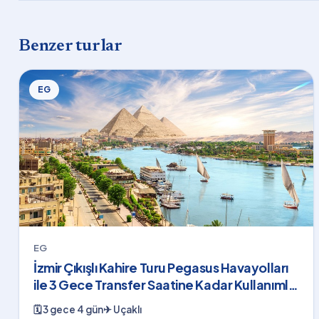
Benzer turlar
EG
EG
İzmir Çıkışlı Kahire Turu Pegasus Havayolları
ile 3 Gece Transfer Saatine Kadar Kullanımlı
Shakira Konser Bileti Dahil
🗓
3 gece 4 gün
✈
Uçaklı