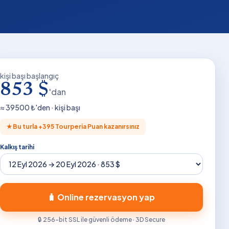
kişi başı başlangıç
853 $
'dan
≈
39500
₺'den · kişi başı
★
Bu turla +
395
Tourperia Puan kazanırsınız
Kalkış tarihi
🧳 Online rezervasyon yap
🔒 256-bit SSL ile güvenli ödeme · 3D Secure