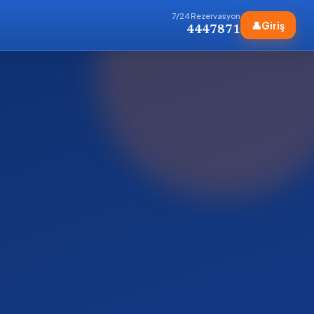
7/24 Rezervasyon
👤
Giriş
4447871