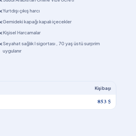
✕
Yurtdışı çıkış harcı
✕
Gemideki kapağı kapalı içecekler
✕
Kişisel Harcamalar
✕
Seyahat sağlık l sigortası , 70 yaş üstü surprim
✕
uygulanır
Kişi başı
853 $