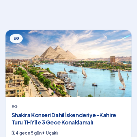
EG
EG
Shakira Konseri Dahil İskenderiye-Kahire
Turu THY ile 3 Gece Konaklamalı
🗓
4 gece 5 gün
✈
Uçaklı