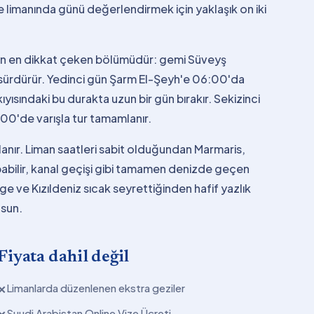
 limanında günü değerlendirmek için yaklaşık on iki
anın en dikkat çeken bölümüdür: gemi Süveyş
i sürdürür. Yedinci gün Şarm El-Şeyh'e 06:00'da
kıyısındaki bu durakta uzun bir gün bırakır. Sekizinci
0'de varışla tur tamamlanır.
lanır. Liman saatleri sabit olduğundan Marmaris,
abilir, kanal geçişi gibi tamamen denizde geçen
Ege ve Kızıldeniz sıcak seyrettiğinden hafif yazlık
nsun.
Fiyata dahil değil
Limanlarda düzenlenen ekstra geziler
✕
Suudi Arabistan Online Vize Ücreti