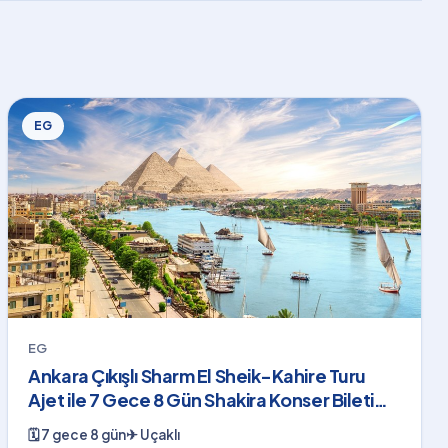
EG
EG
Ankara Çıkışlı Sharm El Sheik-Kahire Turu
Ajet ile 7 Gece 8 Gün Shakira Konser Bileti
Dahil
🗓
7 gece 8 gün
✈
Uçaklı