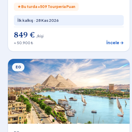
★
Bu turda +
509
Tourperia Puan
İlk kalkış ·
28 Kas 2026
849 €
/kişi
İncele →
≈ 50.900 ₺
EG