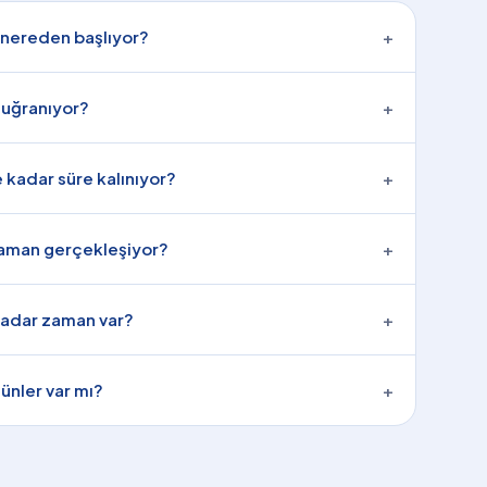
 nereden başlıyor?
+
 uğranıyor?
+
kadar süre kalınıyor?
+
zaman gerçekleşiyor?
+
kadar zaman var?
+
nler var mı?
+