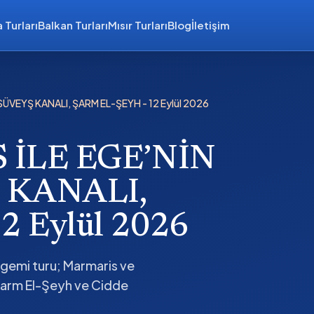
 Turları
Balkan Turları
Mısır Turları
Blog
İletişim
SÜVEYŞ KANALI, ŞARM EL-ŞEYH - 12 Eylül 2026
 İLE EGE’NİN
 KANALI,
 Eylül 2026
 gemi turu; Marmaris ve
Şarm El-Şeyh ve Cidde