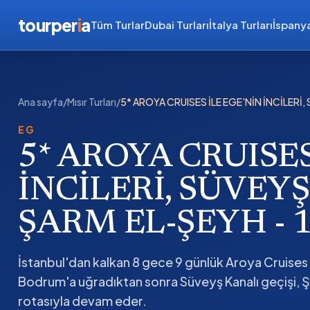
tourper
i
a
Tüm Turlar
Dubai Turları
İtalya Turları
İspanya
Ana sayfa
/
Mısır Turları
/
5* AROYA CRUISES İLE EGE’NİN İNCİLERİ, 
EG
5* AROYA CRUISES
İNCİLERİ, SÜVEYŞ
ŞARM EL-ŞEYH - 12
İstanbul'dan kalkan 8 gece 9 günlük Aroya Cruises
Bodrum'a uğradıktan sonra Süveyş Kanalı geçişi, 
rotasıyla devam eder.