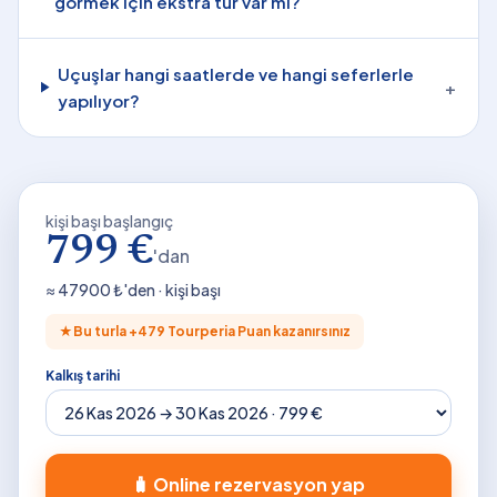
görmek için ekstra tur var mı?
Uçuşlar hangi saatlerde ve hangi seferlerle
+
yapılıyor?
kişi başı başlangıç
799 €
'dan
≈
47900
₺'den · kişi başı
★
Bu turla +
479
Tourperia Puan kazanırsınız
Kalkış tarihi
🧳 Online rezervasyon yap