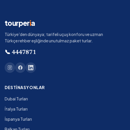
tourper
i
a
Türkiye'den dünyaya; tarifeli uçuş konforu ve uzman
Türkçe rehber eşliğinde unutulmaz paket turlar.
📞
4447871
DESTINASYONLAR
Dubai Turları
İtalya Turları
İspanya Turları
Balkan Turları