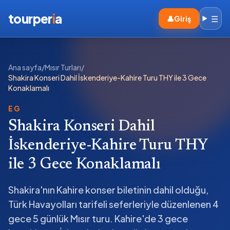
tourper
i
a
☰
👤
Giriş
Ana sayfa
/
Mısır Turları
/
Shakira Konseri Dahil İskenderiye-Kahire Turu THY ile 3 Gece
Konaklamalı
EG
Shakira Konseri Dahil
İskenderiye-Kahire Turu THY
ile 3 Gece Konaklamalı
Shakira'nın Kahire konser biletinin dahil olduğu,
Türk Havayolları tarifeli seferleriyle düzenlenen 4
gece 5 günlük Mısır turu. Kahire'de 3 gece