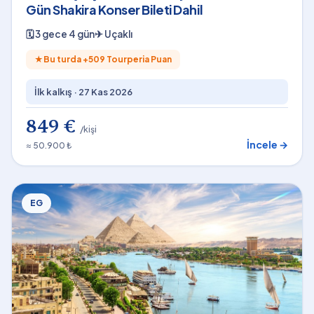
Gün Shakira Konser Bileti Dahil
🗓
3 gece 4 gün
✈
Uçaklı
★
Bu turda +
509
Tourperia Puan
İlk kalkış ·
27 Kas 2026
849 €
/kişi
İncele →
≈ 50.900 ₺
EG