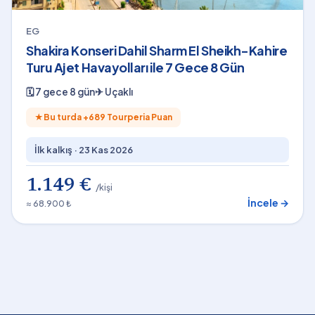
EG
Shakira Konseri Dahil Sharm El Sheikh-Kahire
Turu Ajet Havayolları ile 7 Gece 8 Gün
🗓
7 gece 8 gün
✈
Uçaklı
★
Bu turda +
689
Tourperia Puan
İlk kalkış ·
23 Kas 2026
1.149 €
/kişi
İncele →
≈ 68.900 ₺