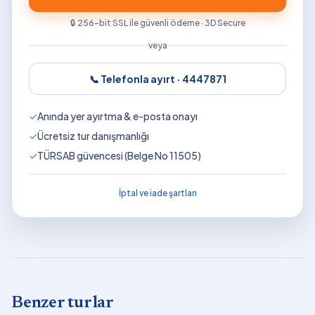
🔒 256-bit SSL ile güvenli ödeme · 3D Secure
veya
📞 Telefonla ayırt ·
4447871
✓
Anında yer ayırtma & e-posta onayı
✓
Ücretsiz tur danışmanlığı
✓
TÜRSAB güvencesi (Belge No 11505)
İptal ve iade şartları
Benzer turlar