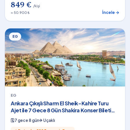
849 €
/kişi
İncele →
≈ 50.900 ₺
EG
EG
Ankara Çıkışlı Sharm El Sheik-Kahire Turu
Ajet ile 7 Gece 8 Gün Shakira Konser Bileti
Dahil
🗓
7 gece 8 gün
✈
Uçaklı