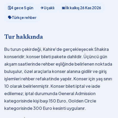
🗓
4 gece 5 gün
✈
Uçaklı
📅
İlk kalkış
26 Kas 2026
🗣
Türkçe rehber
Tur hakkında
Bu turun çekirdeği, Kahire'de gerçekleşecek Shakira
konseridir; konser bileti pakete dahildir. Üçüncü gün
akşam saatlerinde rehber eşliğinde belirlenen noktada
buluşulur, özel araçlarla konser alanına gidilir ve giriş
işlemleri rehber refakatinde yapılır. Konser için yaş sınırı
10 olarak belirlenmiştir. Konser bileti iptal ve iade
edilemez; iptal durumunda General Admission
kategorisinde kişi başı 150 Euro, Golden Circle
kategorisinde 300 Euro kesinti uygulanır.