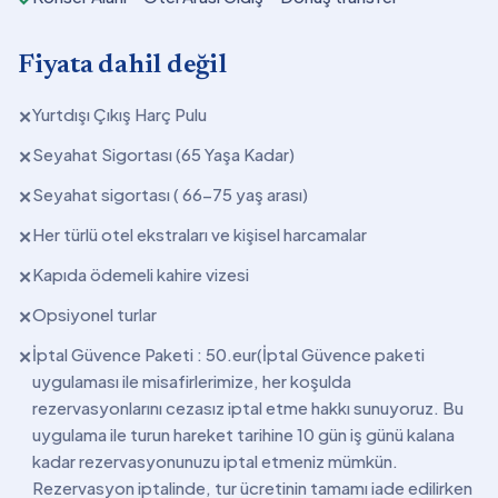
Fiyata dahil değil
Yurtdışı Çıkış Harç Pulu
✕
Seyahat Sigortası (65 Yaşa Kadar)
✕
Seyahat sigortası ( 66-75 yaş arası)
✕
Her türlü otel ekstraları ve kişisel harcamalar
✕
Kapıda ödemeli kahire vizesi
✕
Opsiyonel turlar
✕
İptal Güvence Paketi : 50.eur(İptal Güvence paketi
✕
uygulaması ile misafirlerimize, her koşulda
rezervasyonlarını cezasız iptal etme hakkı sunuyoruz. Bu
uygulama ile turun hareket tarihine 10 gün iş günü kalana
kadar rezervasyonunuzu iptal etmeniz mümkün.
Rezervasyon iptalinde, tur ücretinin tamamı iade edilirken