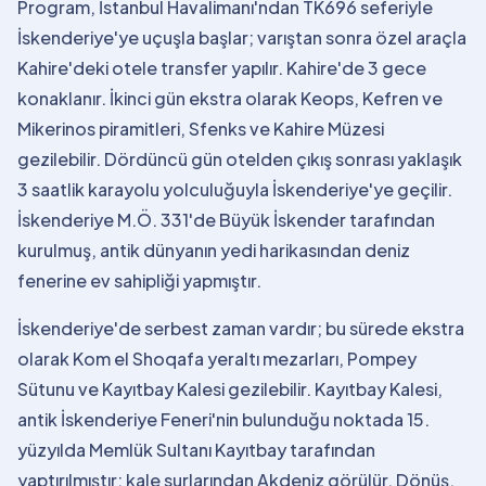
Program, İstanbul Havalimanı'ndan TK696 seferiyle
İskenderiye'ye uçuşla başlar; varıştan sonra özel araçla
Kahire'deki otele transfer yapılır. Kahire'de 3 gece
konaklanır. İkinci gün ekstra olarak Keops, Kefren ve
Mikerinos piramitleri, Sfenks ve Kahire Müzesi
gezilebilir. Dördüncü gün otelden çıkış sonrası yaklaşık
3 saatlik karayolu yolculuğuyla İskenderiye'ye geçilir.
İskenderiye M.Ö. 331'de Büyük İskender tarafından
kurulmuş, antik dünyanın yedi harikasından deniz
fenerine ev sahipliği yapmıştır.
İskenderiye'de serbest zaman vardır; bu sürede ekstra
olarak Kom el Shoqafa yeraltı mezarları, Pompey
Sütunu ve Kayıtbay Kalesi gezilebilir. Kayıtbay Kalesi,
antik İskenderiye Feneri'nin bulunduğu noktada 15.
yüzyılda Memlük Sultanı Kayıtbay tarafından
yaptırılmıştır; kale surlarından Akdeniz görülür. Dönüş,