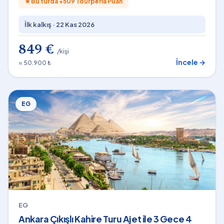
★
Bu turda +
509
Tourperia Puan
İlk kalkış ·
22 Kas 2026
849 €
/kişi
İncele →
≈ 50.900 ₺
EG
EG
Ankara Çıkışlı Kahire Turu Ajet ile 3 Gece 4