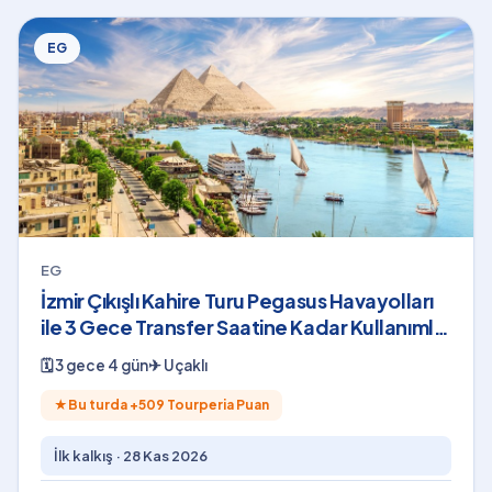
EG
EG
İzmir Çıkışlı Kahire Turu Pegasus Havayolları
ile 3 Gece Transfer Saatine Kadar Kullanımlı
Shakira Konser Bileti Dahil
🗓
3 gece 4 gün
✈
Uçaklı
★
Bu turda +
509
Tourperia Puan
İlk kalkış ·
28 Kas 2026