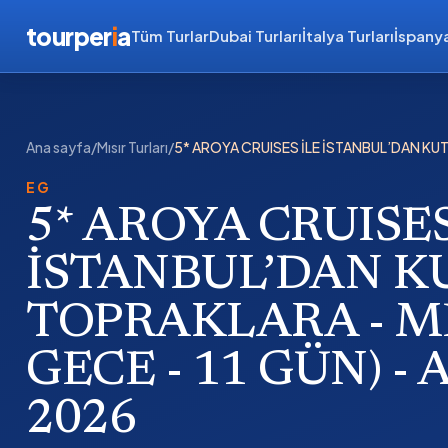
tourper
i
a
Tüm Turlar
Dubai Turları
İtalya Turları
İspanya
Ana sayfa
/
Mısır Turları
/
5* AROYA CRUISES İLE İSTANBUL’DAN KUT
EG
5* AROYA CRUISES
İSTANBUL’DAN K
TOPRAKLARA - ME
GECE - 11 GÜN) -
2026