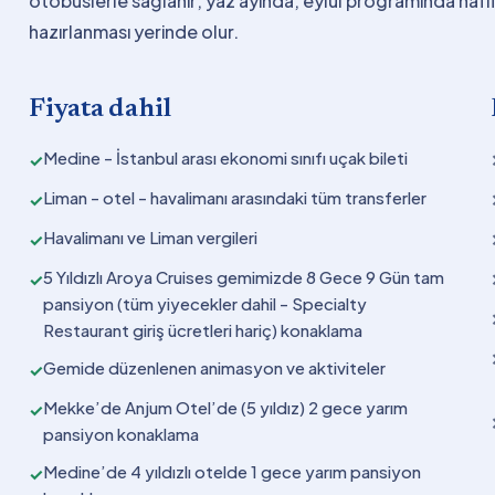
otobüslerle sağlanır; yaz ayında, eylül programında hafif 
hazırlanması yerinde olur.
Fiyata dahil
Medine - İstanbul arası ekonomi sınıfı uçak bileti
✓
Liman - otel - havalimanı arasındaki tüm transferler
✓
Havalimanı ve Liman vergileri
✓
5 Yıldızlı Aroya Cruises gemimizde 8 Gece 9 Gün tam
✓
pansiyon (tüm yiyecekler dahil - Specialty
Restaurant giriş ücretleri hariç) konaklama
Gemide düzenlenen animasyon ve aktiviteler
✓
Mekke’de Anjum Otel’de (5 yıldız) 2 gece yarım
✓
pansiyon konaklama
Medine’de 4 yıldızlı otelde 1 gece yarım pansiyon
✓