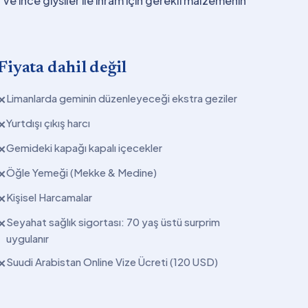
ve ince giysiler ile ihram için gerekli malzemenin
Fiyata dahil değil
Limanlarda geminin düzenleyeceği ekstra geziler
✕
Yurtdışı çıkış harcı
✕
Gemideki kapağı kapalı içecekler
✕
Öğle Yemeği (Mekke & Medine)
✕
Kişisel Harcamalar
✕
Seyahat sağlık sigortası: 70 yaş üstü surprim
✕
uygulanır
Suudi Arabistan Online Vize Ücreti (120 USD)
✕