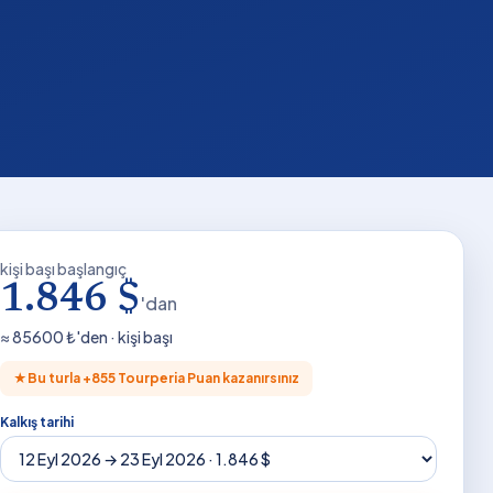
kişi başı başlangıç
1.846 $
'dan
≈
85600
₺'den · kişi başı
★
Bu turla +
855
Tourperia Puan kazanırsınız
Kalkış tarihi