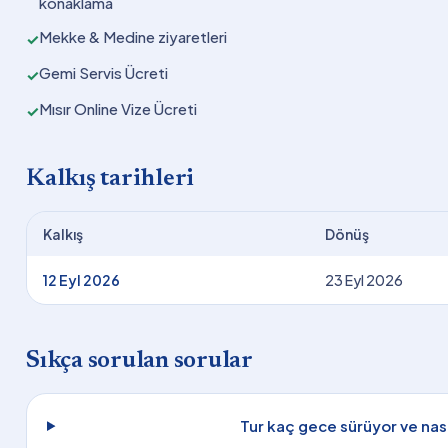
konaklama
Mekke & Medine ziyaretleri
✓
Gemi Servis Ücreti
✓
Mısır Online Vize Ücreti
✓
Kalkış tarihleri
Kalkış
Dönüş
12 Eyl 2026
23 Eyl 2026
Sıkça sorulan sorular
Tur kaç gece sürüyor ve nasıl