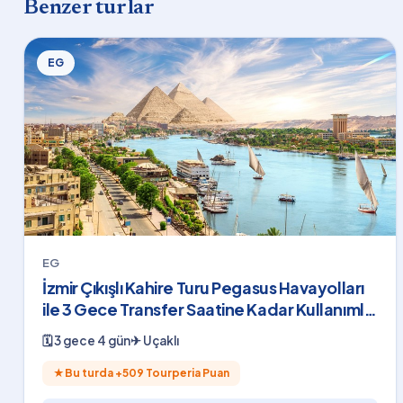
Benzer turlar
EG
EG
İzmir Çıkışlı Kahire Turu Pegasus Havayolları
ile 3 Gece Transfer Saatine Kadar Kullanımlı
Shakira Konser Bileti Dahil
🗓
3 gece 4 gün
✈
Uçaklı
★
Bu turda +
509
Tourperia Puan