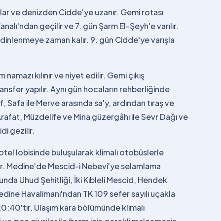
lar ve denizden Cidde'ye uzanır. Gemi rotası
lı'ndan geçilir ve 7. gün Şarm El-Şeyh'e varılır.
dinlenmeye zaman kalır. 9. gün Cidde'ye varışla
 namazı kılınır ve niyet edilir. Gemi çıkış
nsfer yapılır. Aynı gün hocaların rehberliğinde
f, Safa ile Merve arasında sa'y, ardından tıraş ve
rafat, Müzdelife ve Mina güzergâhı ile Sevr Dağı ve
i gezilir.
otel lobisinde buluşularak klimalı otobüslerle
rer. Medine'de Mescid-i Nebevi'ye selamlama
unda Uhud Şehitliği, İki Kıbleli Mescid, Hendek
edine Havalimanı'ndan TK 109 sefer sayılı uçakla
 20:40'tır. Ulaşım kara bölümünde klimalı