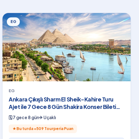
EG
EG
Ankara Çıkışlı Sharm El Sheik-Kahire Turu
Ajet ile 7 Gece 8 Gün Shakira Konser Bileti
Dahil
🗓
7 gece 8 gün
✈
Uçaklı
★
Bu turda +
509
Tourperia Puan