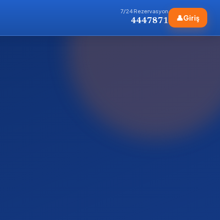
7/24 Rezervasyon
👤
Giriş
4447871