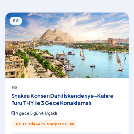
EG
EG
Shakira Konseri Dahil İskenderiye-Kahire
Turu THY ile 3 Gece Konaklamalı
🗓
4 gece 5 gün
✈
Uçaklı
★
Bu turda +
479
Tourperia Puan