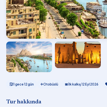
🗓
11 gece 12 gün
✈
Otobüslü
📅
İlk kalkış
12 Eyl 2026

Tur hakkında