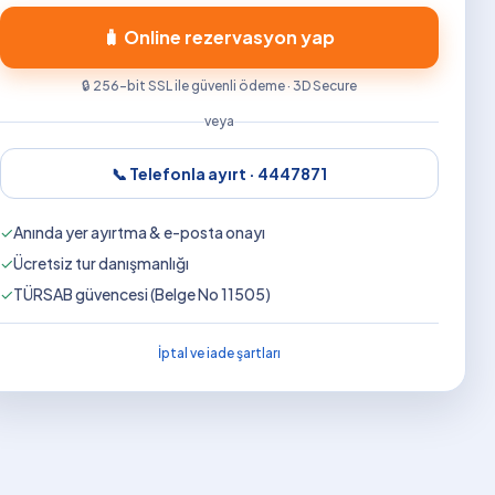
🧳 Online rezervasyon yap
🔒 256-bit SSL ile güvenli ödeme · 3D Secure
veya
📞 Telefonla ayırt ·
4447871
✓
Anında yer ayırtma & e-posta onayı
✓
Ücretsiz tur danışmanlığı
✓
TÜRSAB güvencesi (Belge No 11505)
İptal ve iade şartları