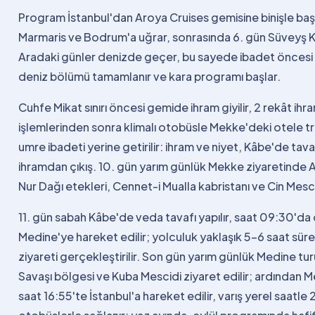
Program İstanbul'dan Aroya Cruises gemisine binişle baş
Marmaris ve Bodrum'a uğrar, sonrasında 6. gün Süveyş Kana
Aradaki günler denizde geçer, bu sayede ibadet öncesi 
deniz bölümü tamamlanır ve kara programı başlar.
Cuhfe Mikat sınırı öncesi gemide ihram giyilir, 2 rekât ihram
işlemlerinden sonra klimalı otobüsle Mekke'deki otele tra
umre ibadeti yerine getirilir: ihram ve niyet, Kâbe'de tava
ihramdan çıkış. 10. gün yarım günlük Mekke ziyaretinde A
Nur Dağı etekleri, Cennet-i Mualla kabristanı ve Cin Mescid
11. gün sabah Kâbe'de veda tavafı yapılır, saat 09:30'da 
Medine'ye hareket edilir; yolculuk yaklaşık 5-6 saat sü
ziyareti gerçekleştirilir. Son gün yarım günlük Medine tur
Savaşı bölgesi ve Kuba Mescidi ziyaret edilir; ardından M
saat 16:55'te İstanbul'a hareket edilir, varış yerel saatle