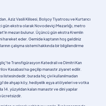
n, Aziz Vasili Kilisesi, Bolşoy Tiyatrosu ve Kurtarıcı
kinci gün ekstra olarak Novodeviçi Mezarlığı, metro
et'in mezarı bulunur. Üçüncü gün ekstra Kremlin
mi hareket eder. Gemide kaptanın hoş geldiniz
larının çalışma sistemi hakkında bir bilgilendirme
Ugliç'te Transfigürasyon Katedrali ve Dimitri Kan
ilov Kasabası'na geçilip manastır ziyaret edilir.
 listesindedir; burada hiç çivi kullanılmadan
ogi'de ahşap köy, hediyelik eşya atölyeleri ve votka
14. yüzyıldan kalan manastır ve dini yapılar
ı ücretsizdir.