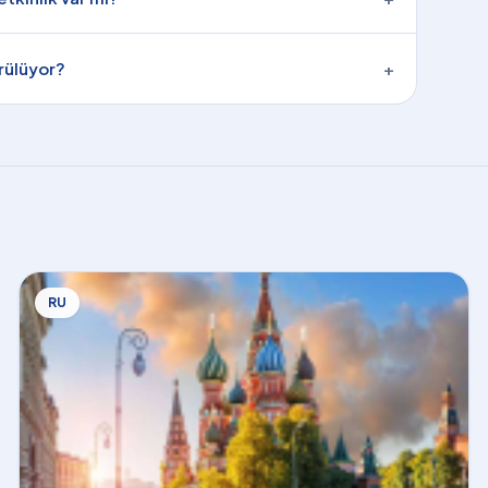
örülüyor?
+
RU