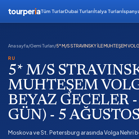
tourper
i
a
Tüm Turlar
Dubai Turları
İtalya Turları
İspanya
Ana sayfa
/
Gemi Turları
/
5* M/S STRAVINSKY İLE MUHTEŞEM VOLG
RU
5* M/S STRAVINSK
MUHTEŞEM VOLG
BEYAZ GECELER - 
GÜN) - 5 AĞUSTOS
Moskova ve St. Petersburg arasında Volga Nehri 