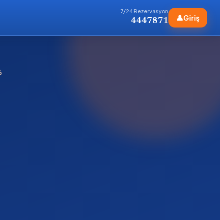
7/24 Rezervasyon
👤
Giriş
4447871
6