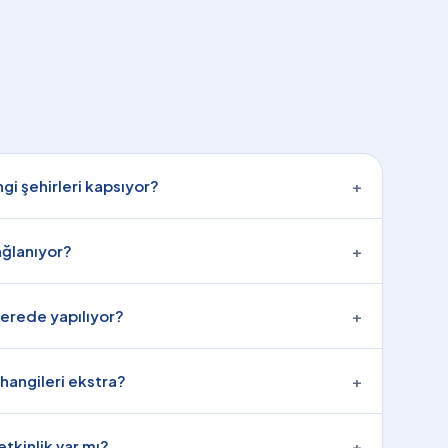
gi şehirleri kapsıyor?
+
ağlanıyor?
+
erede yapılıyor?
+
 hangileri ekstra?
+
kinlik var mı?
+