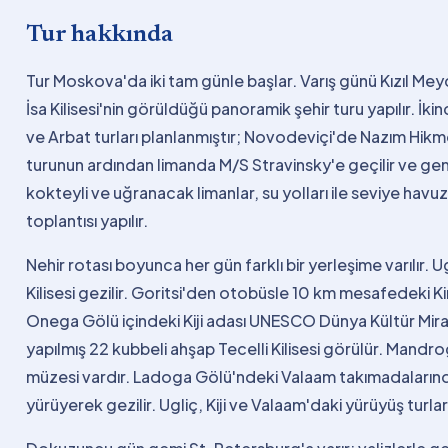
Tur hakkında
Tur Moskova'da iki tam günle başlar. Varış günü Kızıl Meyda
İsa Kilisesi'nin görüldüğü panoramik şehir turu yapılır. İ
ve Arbat turları planlanmıştır; Novodeviçi'de Nazım Hikm
turunun ardından limanda M/S Stravinsky'e geçilir ve ge
kokteyli ve uğranacak limanlar, su yolları ile seviye havuz
toplantısı yapılır.
Nehir rotası boyunca her gün farklı bir yerleşime varılır. 
Kilisesi gezilir. Goritsi'den otobüsle 10 km mesafedeki Kir
Onega Gölü içindeki Kiji adası UNESCO Dünya Kültür Mirası
yapılmış 22 kubbeli ahşap Tecelli Kilisesi görülür. Mandr
müzesi vardır. Ladoga Gölü'ndeki Valaam takımadalarında 
yürüyerek gezilir. Ugliç, Kiji ve Valaam'daki yürüyüş turlar