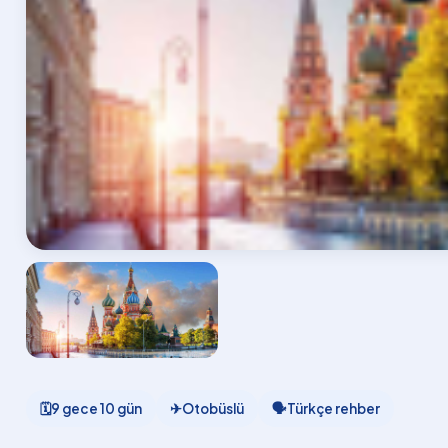
🗓
9 gece 10 gün
✈
Otobüslü
🗣
Türkçe rehber