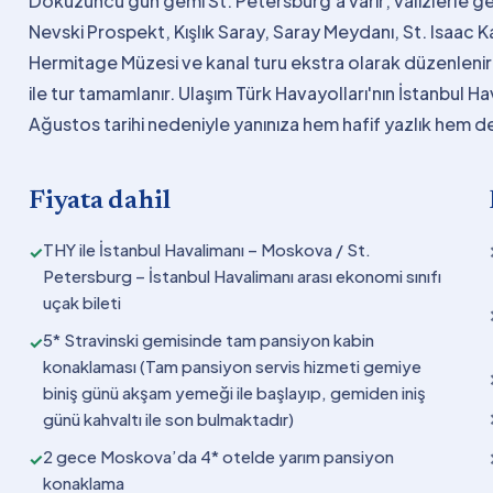
Dokuzuncu gün gemi St. Petersburg'a varır; valizlerle gem
Nevski Prospekt, Kışlık Saray, Saray Meydanı, St. Isaac Ka
Hermitage Müzesi ve kanal turu ekstra olarak düzenlenir.
ile tur tamamlanır. Ulaşım Türk Havayolları'nın İstanbul H
Ağustos tarihi nedeniyle yanınıza hem hafif yazlık hem de 
Fiyata dahil
THY ile İstanbul Havalimanı – Moskova / St.
✓
Petersburg – İstanbul Havalimanı arası ekonomi sınıfı
uçak bileti
5* Stravinski gemisinde tam pansiyon kabin
✓
konaklaması (Tam pansiyon servis hizmeti gemiye
biniş günü akşam yemeği ile başlayıp, gemiden iniş
günü kahvaltı ile son bulmaktadır)
2 gece Moskova’da 4* otelde yarım pansiyon
✓
konaklama