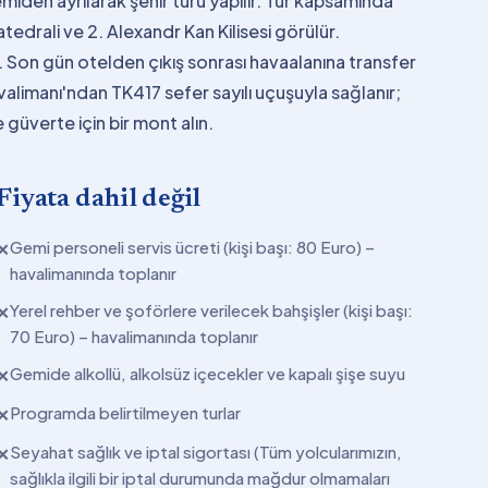
iden ayrılarak şehir turu yapılır. Tur kapsamında
tedrali ve 2. Alexandr Kan Kilisesi görülür.
 Son gün otelden çıkış sonrası havaalanına transfer
avalimanı'ndan TK417 sefer sayılı uçuşuyla sağlanır;
güverte için bir mont alın.
Fiyata dahil değil
Gemi personeli servis ücreti (kişi başı: 80 Euro) –
✕
havalimanında toplanır
Yerel rehber ve şoförlere verilecek bahşişler (kişi başı:
✕
70 Euro) – havalimanında toplanır
Gemide alkollü, alkolsüz içecekler ve kapalı şişe suyu
✕
Programda belirtilmeyen turlar
✕
Seyahat sağlık ve iptal sigortası (Tüm yolcularımızın,
✕
sağlıkla ilgili bir iptal durumunda mağdur olmamaları