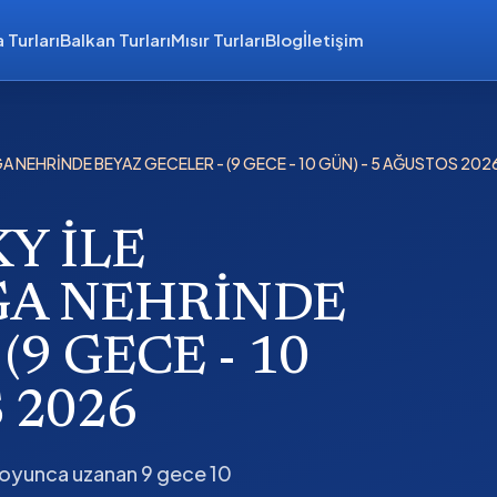
 Turları
Balkan Turları
Mısır Turları
Blog
İletişim
A NEHRİNDE BEYAZ GECELER - (9 GECE - 10 GÜN) - 5 AĞUSTOS 202
Y İLE
A NEHRİNDE
(9 GECE - 10
 2026
boyunca uzanan 9 gece 10