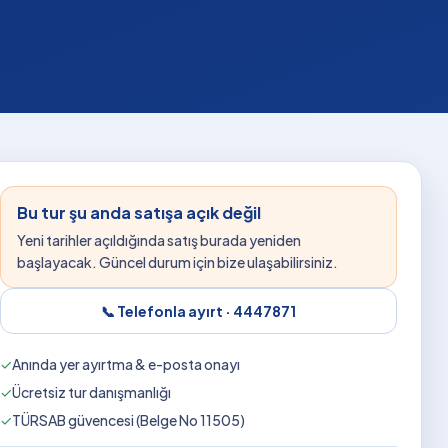
Bu tur şu anda satışa açık değil
Yeni tarihler açıldığında satış burada yeniden
başlayacak. Güncel durum için bize ulaşabilirsiniz.
📞 Telefonla ayırt ·
4447871
✓
Anında yer ayırtma & e-posta onayı
✓
Ücretsiz tur danışmanlığı
✓
TÜRSAB güvencesi (Belge No 11505)