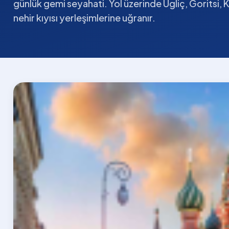
günlük gemi seyahati. Yol üzerinde Ugliç, Goritsi, K
nehir kıyısı yerleşimlerine uğranır.