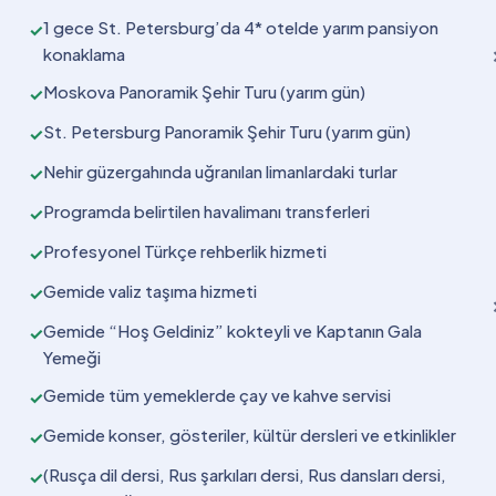
1 gece St. Petersburg’da 4* otelde yarım pansiyon
✓
konaklama
Moskova Panoramik Şehir Turu (yarım gün)
✓
St. Petersburg Panoramik Şehir Turu (yarım gün)
✓
Nehir güzergahında uğranılan limanlardaki turlar
✓
Programda belirtilen havalimanı transferleri
✓
Profesyonel Türkçe rehberlik hizmeti
✓
Gemide valiz taşıma hizmeti
✓
Gemide “Hoş Geldiniz” kokteyli ve Kaptanın Gala
✓
Yemeği
Gemide tüm yemeklerde çay ve kahve servisi
✓
Gemide konser, gösteriler, kültür dersleri ve etkinlikler
✓
(Rusça dil dersi, Rus şarkıları dersi, Rus dansları dersi,
✓