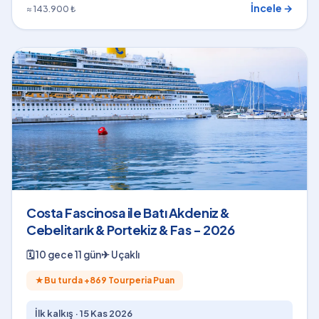
İncele →
≈ 143.900 ₺
Costa Fascinosa ile Batı Akdeniz &
Cebelitarık & Portekiz & Fas - 2026
🗓
10 gece 11 gün
✈
Uçaklı
★
Bu turda +
869
Tourperia Puan
İlk kalkış ·
15 Kas 2026