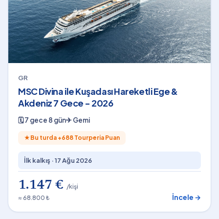
GR
MSC Divina ile Kuşadası Hareketli Ege &
Akdeniz 7 Gece - 2026
🗓
7 gece 8 gün
✈
Gemi
★
Bu turda +
688
Tourperia Puan
İlk kalkış ·
17 Ağu 2026
1.147 €
/kişi
İncele →
≈ 68.800 ₺