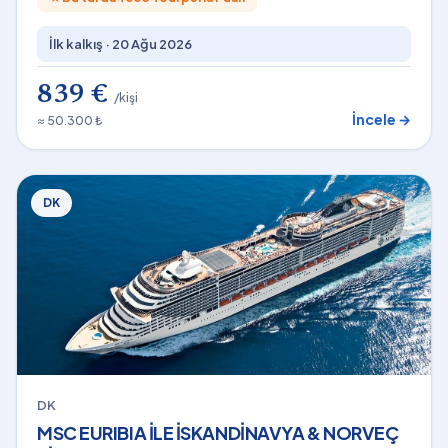
İlk kalkış ·
20 Ağu 2026
839 €
/kişi
İncele →
≈ 50.300 ₺
DK
DK
MSC EURIBIA İLE İSKANDİNAVYA & NORVEÇ