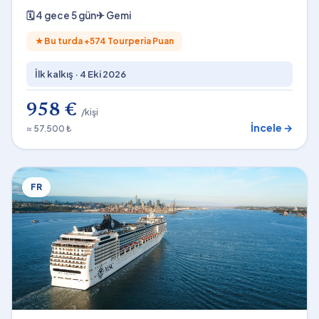
2026
🗓
4 gece 5 gün
✈
Gemi
★
Bu turda +
574
Tourperia Puan
İlk kalkış ·
4 Eki 2026
958 €
/kişi
İncele →
≈ 57.500 ₺
FR