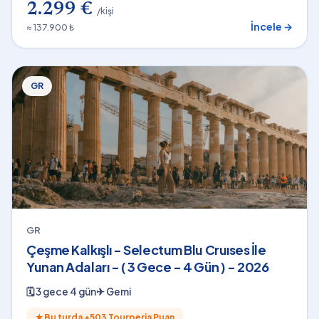
2.299 €
/kişi
İncele →
≈ 137.900 ₺
GR
GR
Çeşme Kalkışlı - Selectum Blu Cruıses İle
Yunan Adaları - ( 3 Gece - 4 Gün ) - 2026
🗓
3 gece 4 gün
✈
Gemi
★
Bu turda +
503
Tourperia Puan