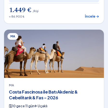
1.449 €
/kişi
İncele →
≈ 86.900 ₺
MA
MA
Costa Fascinosa ile Batı Akdeniz &
Cebelitarık & Fas - 2026
🗓
10 gece 11 gün
✈
Uçaklı