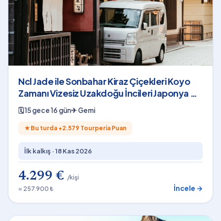
Ncl Jade ile Sonbahar Kiraz Çiçekleri Koyo
Zamanı Vizesiz Uzakdoğu İncileri Japonya &
Güney Kore
🗓
15 gece 16 gün
✈
Gemi
★
Bu turda +
2.579
Tourperia Puan
İlk kalkış ·
18 Kas 2026
4.299 €
/kişi
İncele →
≈ 257.900 ₺