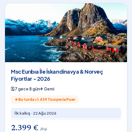
Msc Eurıbıa İle İskandinavya & Norveç
Fiyortlar - 2026
🗓
7 gece 8 gün
✈
Gemi
★
Bu turda +
1.439
Tourperia Puan
İlk kalkış ·
22 Ağu 2026
2.399 €
/kişi