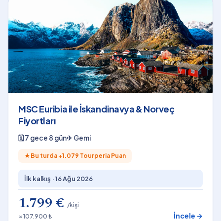
MSC Euribia ile İskandinavya & Norveç
Fiyortları
🗓
7 gece 8 gün
✈
Gemi
★
Bu turda +
1.079
Tourperia Puan
İlk kalkış ·
16 Ağu 2026
1.799 €
/kişi
İncele →
≈ 107.900 ₺