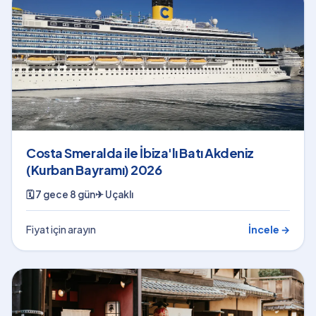
Costa Smeralda ile İbiza'lı Batı Akdeniz
(Kurban Bayramı) 2026
🗓
7 gece 8 gün
✈
Uçaklı
Fiyat için arayın
İncele →