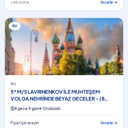
İncele →
≈ 95.000 ₺
RU
RU
5* M/S LAVRINENKOV İLE MUHTEŞEM
VOLGA NEHRİNDE BEYAZ GECELER - (8
GECE - 9 GÜN) - 29 TEMMUZ2026
🗓
8 gece 9 gün
✈
Otobüslü
Fiyat için arayın
İncele →