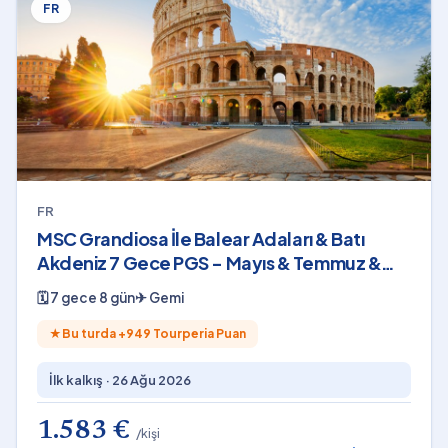
FR
FR
MSC Grandiosa İle Balear Adaları & Batı
Akdeniz 7 Gece PGS - Mayıs & Temmuz &
Ağustos & Eylül 2026
🗓
7 gece 8 gün
✈
Gemi
★
Bu turda +
949
Tourperia Puan
İlk kalkış ·
26 Ağu 2026
1.583 €
/kişi