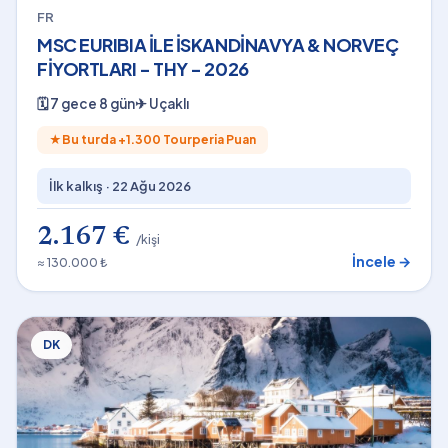
FR
MSC EURIBIA İLE İSKANDİNAVYA & NORVEÇ
FİYORTLARI - THY - 2026
🗓
7 gece 8 gün
✈
Uçaklı
★
Bu turda +
1.300
Tourperia Puan
İlk kalkış ·
22 Ağu 2026
2.167 €
/kişi
İncele →
≈ 130.000 ₺
DK