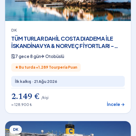
DK
TÜM TURLAR DAHİL COSTA DIADEMA İLE
İSKANDİNAVYA & NORVEÇ FİYORTLARI -
BERGEN - THY - 2026
🗓
7 gece 8 gün
✈
Otobüslü
★
Bu turda +
1.289
Tourperia Puan
İlk kalkış ·
21 Ağu 2026
2.149 €
/kişi
İncele →
≈ 128.900 ₺
DK