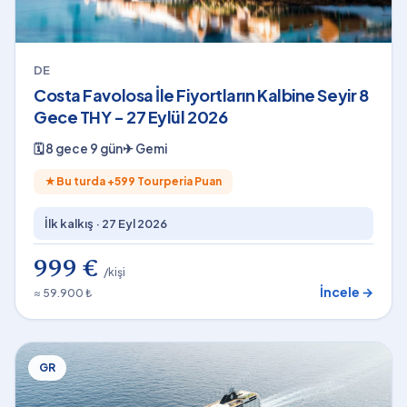
DE
Costa Favolosa İle Fiyortların Kalbine Seyir 8
Gece THY - 27 Eylül 2026
🗓
8 gece 9 gün
✈
Gemi
★
Bu turda +
599
Tourperia Puan
İlk kalkış ·
27 Eyl 2026
999 €
/kişi
İncele →
≈ 59.900 ₺
GR