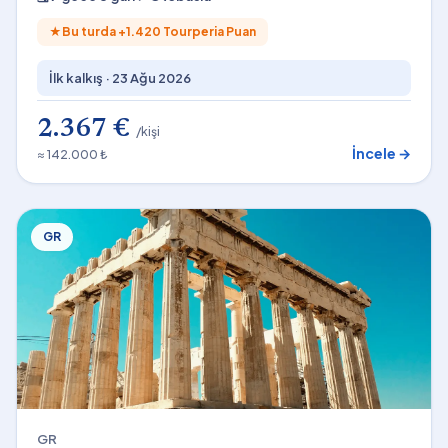
★
Bu turda +
1.420
Tourperia Puan
İlk kalkış ·
23 Ağu 2026
2.367 €
/kişi
İncele →
≈ 142.000 ₺
GR
GR