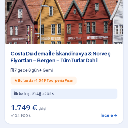
Costa Dıadema İle İskandinavya & Norveç
Fiyortları – Bergen – Tüm Turlar Dahil
🗓
7 gece 8 gün
✈
Gemi
★
Bu turda +
1.049
Tourperia Puan
İlk kalkış ·
21 Ağu 2026
1.749 €
/kişi
İncele →
≈ 104.900 ₺