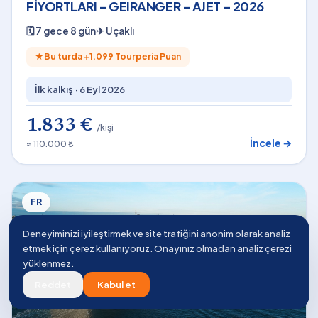
FİYORTLARI - GEIRANGER - AJET - 2026
🗓
7 gece 8 gün
✈
Uçaklı
★
Bu turda +
1.099
Tourperia Puan
İlk kalkış ·
6 Eyl 2026
1.833 €
/kişi
İncele →
≈ 110.000 ₺
FR
Deneyiminizi iyileştirmek ve site trafiğini anonim olarak analiz
etmek için çerez kullanıyoruz. Onayınız olmadan analiz çerezi
yüklenmez.
Reddet
Kabul et