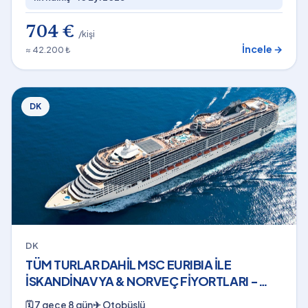
704 €
/kişi
İncele →
≈ 42.200 ₺
DK
DK
TÜM TURLAR DAHİL MSC EURIBIA İLE
İSKANDİNAVYA & NORVEÇ FİYORTLARI -
GEIRANGER - AJET - 2026
🗓
7 gece 8 gün
✈
Otobüslü