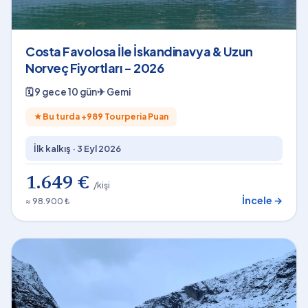
Costa Favolosa İle İskandinavya & Uzun
Norveç Fiyortları - 2026
🗓
9 gece 10 gün
✈
Gemi
★
Bu turda +
989
Tourperia Puan
İlk kalkış ·
3 Eyl 2026
1.649 €
/kişi
İncele →
≈ 98.900 ₺