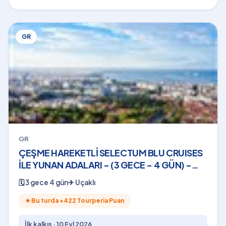
GR
GR
ÇEŞME HAREKETLİ SELECTUM BLU CRUISES
İLE YUNAN ADALARI - (3 GECE - 4 GÜN) -
2026
🗓
3 gece 4 gün
✈
Uçaklı
★
Bu turda +
422
Tourperia Puan
İlk kalkış ·
10 Eyl 2026