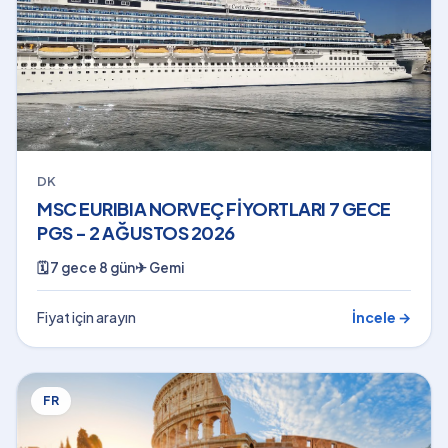
DK
MSC EURIBIA NORVEÇ FİYORTLARI 7 GECE
PGS - 2 AĞUSTOS 2026
🗓
7 gece 8 gün
✈
Gemi
Fiyat için arayın
İncele →
FR