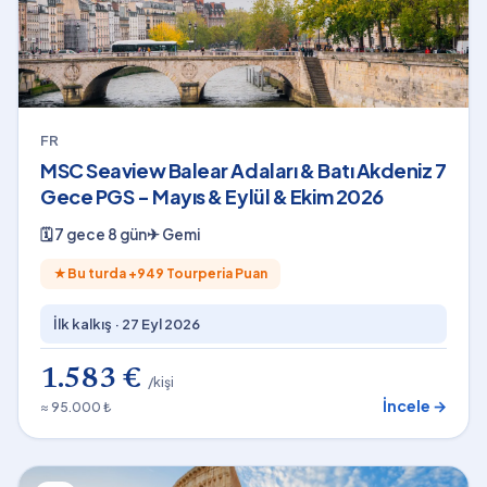
FR
MSC Seaview Balear Adaları & Batı Akdeniz 7
Gece PGS - Mayıs & Eylül & Ekim 2026
🗓
7 gece 8 gün
✈
Gemi
★
Bu turda +
949
Tourperia Puan
İlk kalkış ·
27 Eyl 2026
1.583 €
/kişi
İncele →
≈ 95.000 ₺