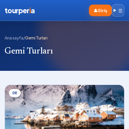
tourper
i
a
☰
👤
Giriş
Ana sayfa
/
Gemi Turları
Gemi Turları
DE