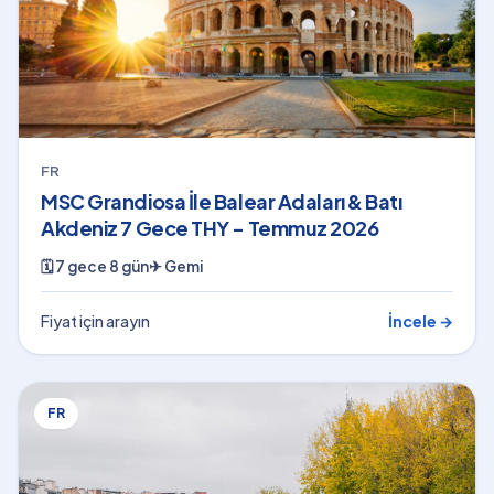
FR
MSC Grandiosa İle Balear Adaları & Batı
Akdeniz 7 Gece THY - Temmuz 2026
🗓
7 gece 8 gün
✈
Gemi
Fiyat için arayın
İncele →
FR