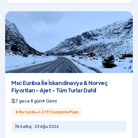
Msc Eurıbıa İle İskandinavya & Norveç
Fiyortları - Ajet - Tüm Turlar Dahil
🗓
7 gece 8 gün
✈
Gemi
★
Bu turda +
1.379
Tourperia Puan
İlk kalkış ·
23 Ağu 2026