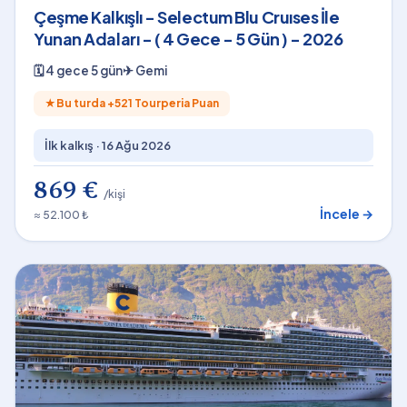
Çeşme Kalkışlı - Selectum Blu Cruıses İle
Yunan Adaları - ( 4 Gece - 5 Gün ) - 2026
🗓
4 gece 5 gün
✈
Gemi
★
Bu turda +
521
Tourperia Puan
İlk kalkış ·
16 Ağu 2026
869 €
/kişi
İncele →
≈ 52.100 ₺