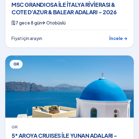
MSC GRANDIOSA İLE İTALYA RİVİERASI &
COTE D’AZUR & BALEAR ADALARI - 2026
🗓
7 gece 8 gün
✈
Otobüslü
Fiyat için arayın
İncele →
GR
GR
5* AROYA CRUISES İLE YUNAN ADALARI -