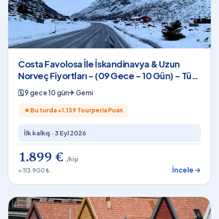
Costa Favolosa İle İskandinavya & Uzun
Norveç Fiyortları - (09 Gece - 10 Gün) - Tüm
Turlar Dahil
🗓
9 gece 10 gün
✈
Gemi
★
Bu turda +
1.139
Tourperia Puan
İlk kalkış ·
3 Eyl 2026
1.899 €
/kişi
İncele →
≈ 113.900 ₺