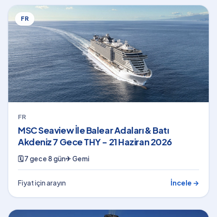
FR
FR
MSC Seaview İle Balear Adaları & Batı
Akdeniz 7 Gece THY - 21 Haziran 2026
🗓
7 gece 8 gün
✈
Gemi
Fiyat için arayın
İncele →