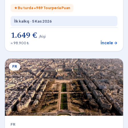
★
Bu turda +
989
Tourperia Puan
İlk kalkış ·
5 Kas 2026
1.649 €
/kişi
İncele →
≈ 98.900 ₺
FR
FR