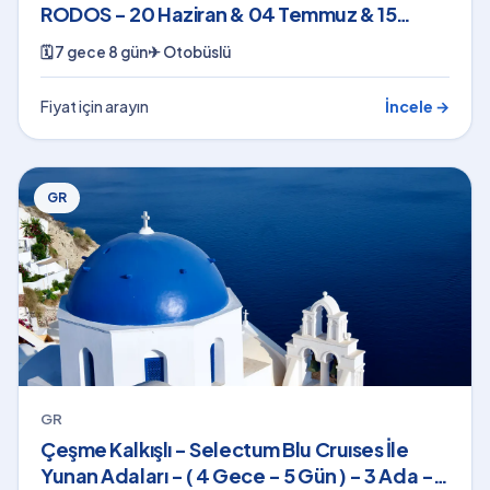
RODOS - 20 Haziran & 04 Temmuz & 15
Ağustos 2026
🗓
7 gece 8 gün
✈
Otobüslü
Fiyat için arayın
İncele →
GR
GR
Çeşme Kalkışlı - Selectum Blu Cruıses İle
Yunan Adaları - ( 4 Gece - 5 Gün ) - 3 Ada -