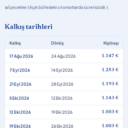
İçecekler (Açık büfedeki otomatlarda ücretsizdir.)
✕
Kalkış tarihleri
Kalkış
Dönüş
Kişi başı
17 Ağu 2026
24 Ağu 2026
1.147 €
7 Eyl 2026
14 Eyl 2026
1.253 €
21 Eyl 2026
28 Eyl 2026
1.193 €
5 Eki 2026
12 Eki 2026
1.143 €
12 Eki 2026
19 Eki 2026
1.003 €
19 Eki 2026
26 Eki 2026
1.003 €