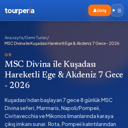
tourper
i
a
☰
👤
Giriş
Ana sayfa
/
Gemi Turları
/
MSC Divina ile Kuşadası Hareketli Ege & Akdeniz 7 Gece - 2026
GR
MSC Divina ile Kuşadası
Hareketli Ege & Akdeniz 7 Gece
- 2026
Kuşadası'ndan başlayan 7 gece 8 günlük MSC
Divina seferi, Marmaris, Napoli/Pompeii,
Civitavecchia ve Mikonos limanlarında karaya
çıkış imkanı sunar. Rota, Pompeii kalıntılarından