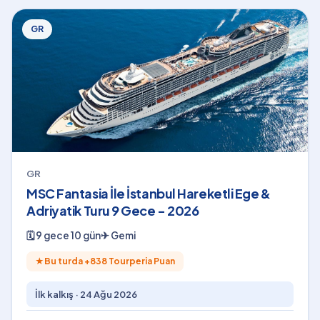
GR
GR
MSC Fantasia İle İstanbul Hareketli Ege &
Adriyatik Turu 9 Gece - 2026
🗓
9 gece 10 gün
✈
Gemi
★
Bu turda +
838
Tourperia Puan
İlk kalkış ·
24 Ağu 2026