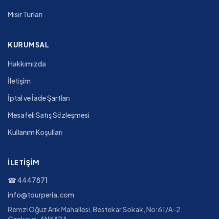
Mısır Turları
KURUMSAL
Hakkımızda
İletişim
İptal ve İade Şartları
Mesafeli Satış Sözleşmesi
Kullanım Koşulları
İLETIŞIM
☎
4447871
info@tourperia.com
Remzi Oğuz Arık Mahallesi, Bestekar Sokak, No:61/A-2
Çankaya-ANKARA