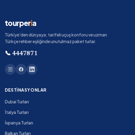
tourper
i
a
Türkiye'den dünyaya; tarifeli uçuş konforu ve uzman
Türkçe rehber eşliğinde unutulmaz paket turlar.
📞
4447871
DESTINASYONLAR
Dubai Turları
İtalya Turları
İspanya Turları
Balkan Turları