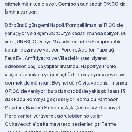
gitmek mümkün oluyor. Gemi son gün sabah 09:00'da
İzmir'e varıyor.
Dördüncü gün gemi Napoli/Pompeii limanına 11:00'de
yanaşıyor ve akşam 20:00'ye kadar limanda kalıyor. Bu
süre, UNESCO Dünya Mirası listesindeki Pompei antik
kentini gezmeye yetiyor; Forum, Apollon Tapınağı,
Faun Evi, Amfitiyatro ve Villa dei Misteri ziyaret
edilebilen başlıca yapılar arasında. Napoli'ye trenle
ulaşıp pizzacıların yoğunlaştığı tren istasyonu çevresini
görmek de mümkün. Beşinci gün Civitavecchia limanına
07:00'de varılıyor; buradan otobüsle yaklaşık 1 saat 15
dakikada Roma'ya geçilebiliyor. Roma'da Pantheon
Meydanı, Navona Meydanı, Aşk Çeşmesi ve İspanyol
Merdivenleri yürüyerek görülebilen noktalar.
Civitavecchia'da kalmayı tercih edenler için Terme