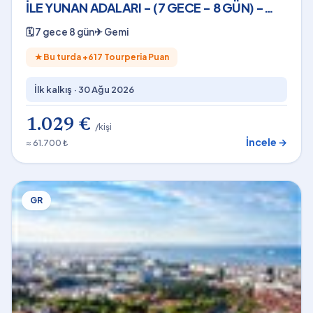
İLE YUNAN ADALARI - (7 GECE - 8 GÜN) -
2026
🗓
7 gece 8 gün
✈
Gemi
★
Bu turda +
617
Tourperia Puan
İlk kalkış ·
30 Ağu 2026
1.029 €
/kişi
İncele →
≈ 61.700 ₺
GR