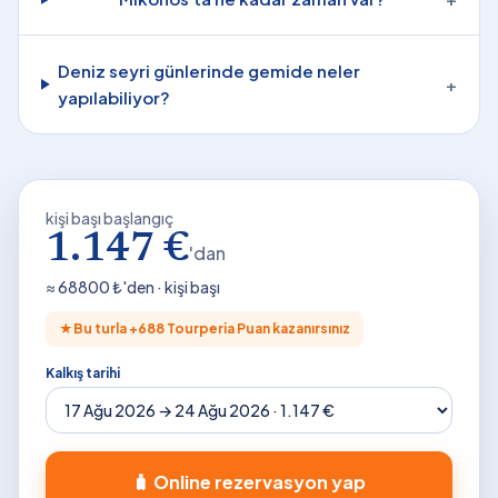
Deniz seyri günlerinde gemide neler
+
yapılabiliyor?
kişi başı başlangıç
1.147 €
'dan
≈
68800
₺'den · kişi başı
★
Bu turla +
688
Tourperia Puan kazanırsınız
Kalkış tarihi
🧳 Online rezervasyon yap