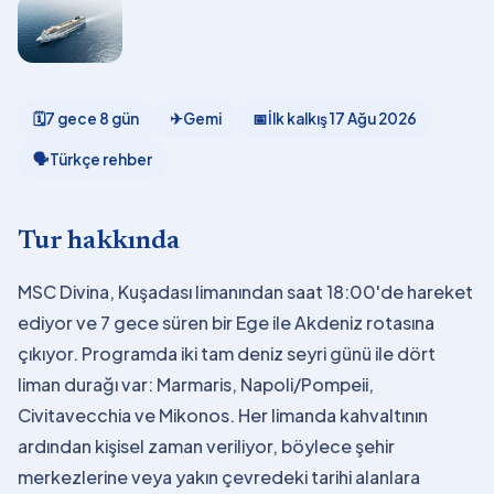
🗓
7 gece 8 gün
✈
Gemi
📅
İlk kalkış
17 Ağu 2026
🗣
Türkçe rehber
Tur hakkında
MSC Divina, Kuşadası limanından saat 18:00'de hareket
ediyor ve 7 gece süren bir Ege ile Akdeniz rotasına
çıkıyor. Programda iki tam deniz seyri günü ile dört
liman durağı var: Marmaris, Napoli/Pompeii,
Civitavecchia ve Mikonos. Her limanda kahvaltının
ardından kişisel zaman veriliyor, böylece şehir
merkezlerine veya yakın çevredeki tarihi alanlara