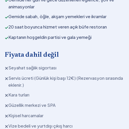
✓
animasyonlar
Gemide sabah, öğle, akşam yemekleri ve ikramlar
✓
20 saat boyunca hizmet veren açık büfe restoran
✓
Kaptanın hoşgeldin partisi ve gala yemeği
✓
Fiyata dahil değil
Seyahat sağlık sigortası
✕
Servis ücreti (Günlük kişi başı 12€) (Rezervasyon sırasında
✕
eklenir.)
Kara turları
✕
Güzellik merkezi ve SPA
✕
Kişisel harcamalar
✕
Vize bedeli ve yurtdışı çıkış harcı
✕