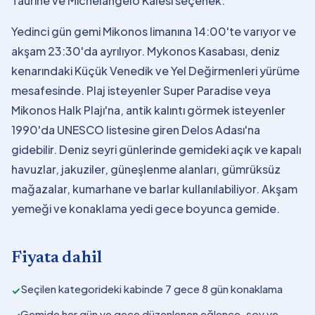
Taurine ve Michelangelo Kalesi seçenek.
Yedinci gün gemi Mikonos limanına 14:00'te varıyor ve
akşam 23:30'da ayrılıyor. Mykonos Kasabası, deniz
kenarındaki Küçük Venedik ve Yel Değirmenleri yürüme
mesafesinde. Plaj isteyenler Super Paradise veya
Mikonos Halk Plajı'na, antik kalıntı görmek isteyenler
1990'da UNESCO listesine giren Delos Adası'na
gidebilir. Deniz seyri günlerinde gemideki açık ve kapalı
havuzlar, jakuziler, güneşlenme alanları, gümrüksüz
mağazalar, kumarhane ve barlar kullanılabiliyor. Akşam
yemeği ve konaklama yedi gece boyunca gemide.
Fiyata dahil
Seçilen kategorideki kabinde 7 gece 8 gün konaklama
✓
Gemide her gün ve gece düzenlenen eğlence, şov ve