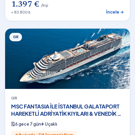
1.397 €
/kişi
İncele →
≈ 83.800 ₺
GR
GR
MSC FANTASIA İLE İSTANBUL GALATAPORT
HAREKETLİ ADRİYATİK KIYILARI & VENEDİK 6
Gece THY - 13 Kasım 2026
🗓
6 gece 7 gün
✈
Uçaklı
★
Bu turda +
718
Tourperia Puan