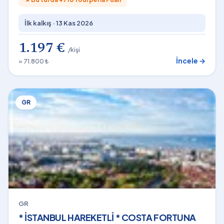
İlk kalkış ·
13 Kas 2026
1.197 €
/kişi
İncele →
≈ 71.800 ₺
GR
GR
* İSTANBUL HAREKETLİ * COSTA FORTUNA