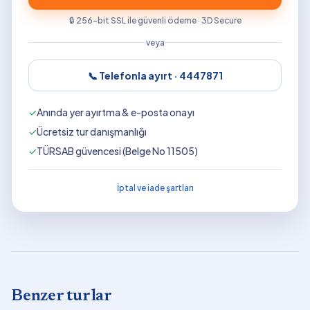
🔒 256-bit SSL ile güvenli ödeme · 3D Secure
veya
📞 Telefonla ayırt ·
4447871
✓
Anında yer ayırtma & e-posta onayı
✓
Ücretsiz tur danışmanlığı
✓
TÜRSAB güvencesi (Belge No 11505)
İptal ve iade şartları
Benzer turlar