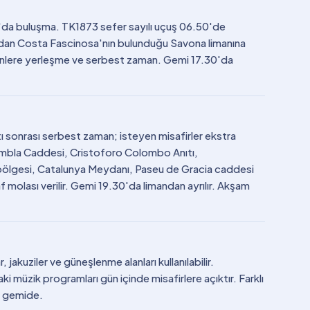
0'da buluşma. TK1873 sefer sayılı uçuş 06.50'de
ından Costa Fascinosa'nın bulunduğu Savona limanına
binlere yerleşme ve serbest zaman. Gemi 17.30'da
ı sonrası serbest zaman; isteyen misafirler ekstra
Rambla Caddesi, Cristoforo Colombo Anıtı,
bölgesi, Catalunya Meydanı, Paseu de Gracia caddesi
molası verilir. Gemi 19.30'da limandan ayrılır. Akşam
jakuziler ve güneşlenme alanları kullanılabilir.
 müzik programları gün içinde misafirlere açıktır. Farklı
e gemide.