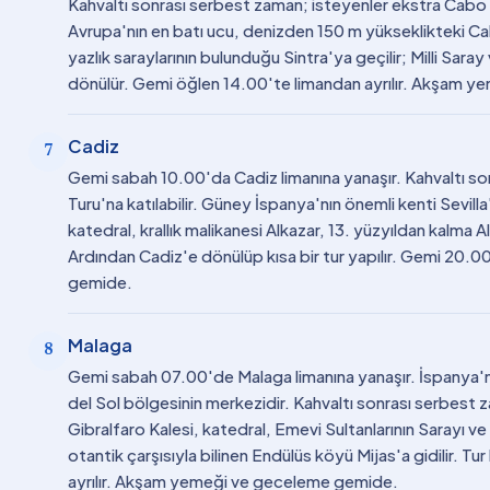
Kahvaltı sonrası serbest zaman; isteyenler ekstra Cabo d
Avrupa'nın en batı ucu, denizden 150 m yükseklikteki Cab
yazlık saraylarının bulunduğu Sintra'ya geçilir; Milli Sara
dönülür. Gemi öğlen 14.00'te limandan ayrılır. Akşam 
Cadiz
7
Gemi sabah 10.00'da Cadiz limanına yanaşır. Kahvaltı so
Turu'na katılabilir. Güney İspanya'nın önemli kenti Sevill
katedral, krallık malikanesi Alkazar, 13. yüzyıldan kalma A
Ardından Cadiz'e dönülüp kısa bir tur yapılır. Gemi 20.
gemide.
Malaga
8
Gemi sabah 07.00'de Malaga limanına yanaşır. İspanya'n
del Sol bölgesinin merkezidir. Kahvaltı sonrası serbest z
Gibralfaro Kalesi, katedral, Emevi Sultanlarının Sarayı v
otantik çarşısıyla bilinen Endülüs köyü Mijas'a gidilir. 
ayrılır. Akşam yemeği ve geceleme gemide.