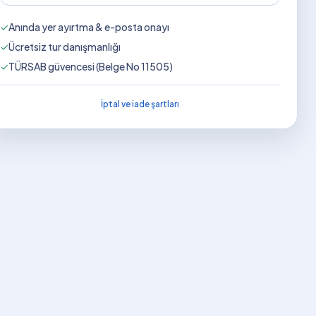
✓
Anında yer ayırtma & e-posta onayı
✓
Ücretsiz tur danışmanlığı
✓
TÜRSAB güvencesi (Belge No 11505)
İptal ve iade şartları