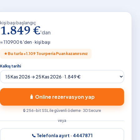
kişi başı başlangıç
1.849 €
'dan
≈
110900
₺'den · kişi başı
★
Bu turla +
1.109
Tourperia Puan kazanırsınız
Kalkış tarihi
🧳 Online rezervasyon yap
🔒 256-bit SSL ile güvenli ödeme · 3D Secure
veya
📞 Telefonla ayırt ·
4447871