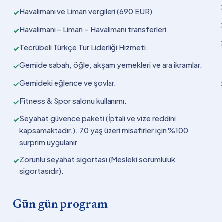
Havalimanı ve Liman vergileri (690 EUR)
✓
Havalimanı – Liman – Havalimanı transferleri.
✓
Tecrübeli Türkçe Tur Liderliği Hizmeti.
✓
Gemide sabah, öğle, akşam yemekleri ve ara ikramlar.
✓
Gemideki eğlence ve şovlar.
✓
Fitness & Spor salonu kullanımı.
✓
Seyahat güvence paketi (İptali ve vize reddini
✓
kapsamaktadır.). 70 yaş üzeri misafirler için %100
surprim uygulanır
Zorunlu seyahat sigortası (Mesleki sorumluluk
✓
sigortasıdır).
Gün gün program