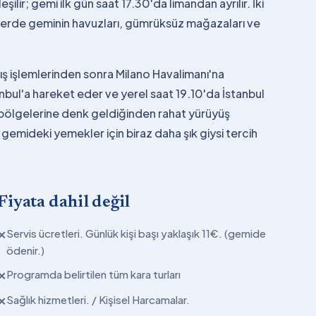
ilir; gemi ilk gün saat 17.30'da limandan ayrılır. İki
nlerde geminin havuzları, gümrüksüz mağazaları ve
ş işlemlerinden sonra Milano Havalimanı'na
tanbul'a hareket eder ve yerel saat 19.10'da İstanbul
lim bölgelerine denk geldiğinden rahat yürüyüş
 gemideki yemekler için biraz daha şık giysi tercih
Fiyata dahil değil
Servis ücretleri. Günlük kişi başı yaklaşık 11€. (gemide
✕
ödenir.)
Programda belirtilen tüm kara turları
✕
Sağlık hizmetleri. / Kişisel Harcamalar.
✕