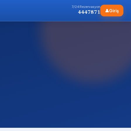
7/24 Rezervasyon
👤
Giriş
4447871