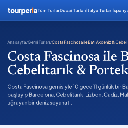
tourper
i
a
Tüm Turlar
Dubai Turları
İtalya Turları
İspanya
Ana sayfa
/
Gemi Turları
/
Costa Fascinosa ile Batı Akdeniz & Cebeli
Costa Fascinosa ile 
Cebelitarık & Portek
Costa Fascinosa gemisiyle 10 gece 11 günlük bir B
başlayıp Barcelona, Cebelitarık, Lizbon, Cadiz, Mal
uğrayan bir deniz seyahati.