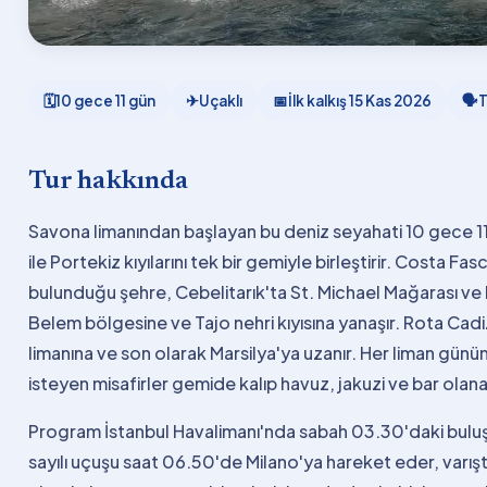
🗓
10 gece 11 gün
✈
Uçaklı
📅
İlk kalkış
15 Kas 2026
🗣
T
Tur hakkında
Savona limanından başlayan bu deniz seyahati 10 gece 11 
ile Portekiz kıyılarını tek bir gemiyle birleştirir. Costa 
bulunduğu şehre, Cebelitarık'ta St. Michael Mağarası ve
Belem bölgesine ve Tajo nehri kıyısına yanaşır. Rota Cad
limanına ve son olarak Marsilya'ya uzanır. Her liman günün
isteyen misafirler gemide kalıp havuz, jakuzi ve bar olanakl
Program İstanbul Havalimanı'nda sabah 03.30'daki buluşm
sayılı uçuşu saat 06.50'de Milano'ya hareket eder, varışt