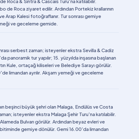
e Roca & Sintra & Cascais Turu'na katılabilir.
o de Roca ziyaret edilir. Ardından Portekiz krallarının
y ve Arap Kalesi fotoğraflanır. Tur sonrası gemiye
yemeği ve geceleme gemide.
nrası serbest zaman; isteyenler ekstra Sevilla & Cadiz
a'da panoramik tur yapılır; 15. yüzyılda inşasına başlanan
ltın Kule, ortaçağ kiliseleri ve Belediye Sarayı görülür.
00'de limandan ayrılır. Akşam yemeği ve geceleme
ın beşinci büyük şehri olan Malaga, Endülüs ve Costa
aman; isteyenler ekstra Malaga Şehir Turu'na katılabilir.
e Alameda Bulvarı görülür. Ardından beyaz evleri ve
Tur bitiminde gemiye dönülür. Gemi 16.00'da limandan