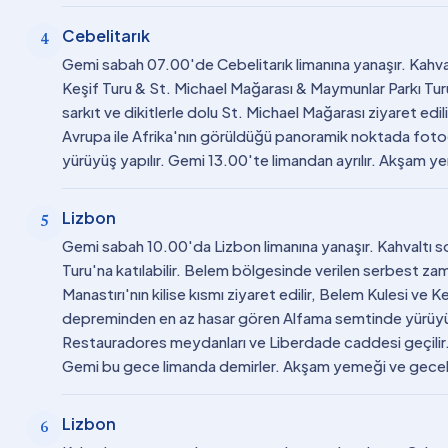
Cebelitarık
4
Gemi sabah 07.00'de Cebelitarık limanına yanaşır. Kahva
Keşif Turu & St. Michael Mağarası & Maymunlar Parkı Turu'na
sarkıt ve dikitlerle dolu St. Michael Mağarası ziyaret ed
Avrupa ile Afrika'nın görüldüğü panoramik noktada fotoğr
yürüyüş yapılır. Gemi 13.00'te limandan ayrılır. Akşam
Lizbon
5
Gemi sabah 10.00'da Lizbon limanına yanaşır. Kahvaltı s
Turu'na katılabilir. Belem bölgesinde verilen serbest za
Manastırı'nın kilise kısmı ziyaret edilir, Belem Kulesi ve K
depreminden en az hasar gören Alfama semtinde yürüyüş
Restauradores meydanları ve Liberdade caddesi geçilir
Gemi bu gece limanda demirler. Akşam yemeği ve gec
Lizbon
6