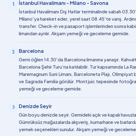
İstanbul Havalimanı - Milano - Savona
1
İstanbul Havalimanı Dış Hatlar terminalinde sabah 03.3
Milano'ya hareket eder, yerel saat 08.45'te varış. Ard
transfer. Check-in ve pasaport işlemlerinden sonra ka
limandan ayrılır. Akşam yemeği ve geceleme gemide.
Barcelona
2
Gemi öğlen 14.30'da Barcelona limanına yanaşır. Kahvalt
Barcelona Şehir Turu'na katılabilir. Tur kapsamında La 
Maremagnum Suni Limanı, Barceloneta Plajı, Olimpiyat 
ve Sagrada Familia görülür. Montjuic tepesinde fotoğraf 
yemeği ve geceleme gemide.
Denizde Seyir
3
Gün boyu denizde seyir. Gemideki açık ve kapalı havuzlar, 
Gümrüksüz mağazalarda alışveriş, kumarhane ve barlardaki
yemek seçenekleri sunulur. Akşam yemeği ve gecelem