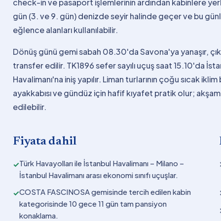
check-in ve pasaport işlemlerinin ardından kabinlere yerleş
gün (3. ve 9. gün) denizde seyir halinde geçer ve bu gü
eğlence alanları kullanılabilir.
Dönüş günü gemi sabah 08.30'da Savona'ya yanaşır, çıkı
transfer edilir. TK1896 sefer sayılı uçuş saat 15.10'da İs
Havalimanı'na iniş yapılır. Liman turlarının çoğu sıcak ik
ayakkabısı ve gündüz için hafif kıyafet pratik olur; akşam
edilebilir.
Fiyata dahil
Türk Havayolları ile İstanbul Havalimanı – Milano –
✓
İstanbul Havalimanı arası ekonomi sınıfı uçuşlar.
COSTA FASCINOSA gemisinde tercih edilen kabin
✓
kategorisinde 10 gece 11 gün tam pansiyon
konaklama.