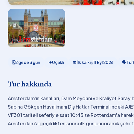
🗓
2 gece 3 gün
✈
Uçaklı
📅
İlk kalkış
11 Eyl 2026
🗣
Tür
Tur hakkında
Amsterdam'ın kanalları, Dam Meydanı ve Kraliyet Sarayı 
Sabiha Gökçen Havalimanı Dış Hatlar Terminali'ndeki AJ
VF301 tarifeli seferiyle saat 10:45'te Rotterdam'a hareket 
Amsterdam'a geçildikten sonra ilk gün panoramik şehir tu