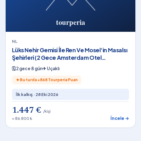
NL
Lüks Nehir Gemisi İle Ren Ve Mosel'in Masalsı
Şehirleri (2 Gece Amsterdam Otel
Konaklamalı)
🗓
2 gece 8 gün
✈
Uçaklı
★
Bu turda +
868
Tourperia Puan
İlk kalkış ·
28 Eki 2026
1.447 €
/kişi
İncele →
≈ 86.800 ₺