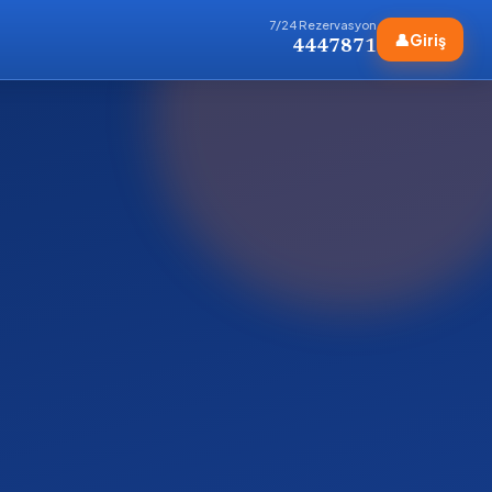
7/24 Rezervasyon
👤
Giriş
4447871