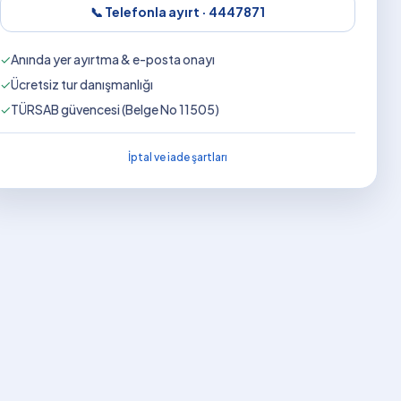
📞 Telefonla ayırt ·
4447871
✓
Anında yer ayırtma & e-posta onayı
✓
Ücretsiz tur danışmanlığı
✓
TÜRSAB güvencesi (Belge No 11505)
İptal ve iade şartları