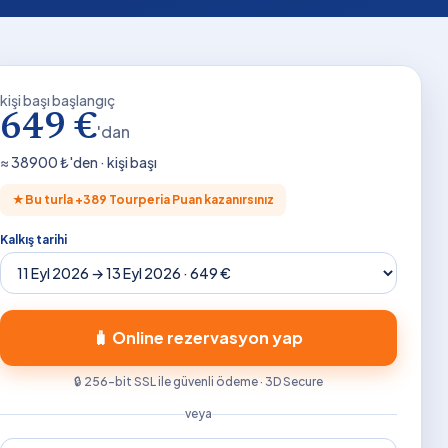
kişi başı başlangıç
649 €
'dan
≈
38900
₺'den · kişi başı
★
Bu turla +
389
Tourperia Puan kazanırsınız
Kalkış tarihi
🧳 Online rezervasyon yap
🔒 256-bit SSL ile güvenli ödeme · 3D Secure
veya