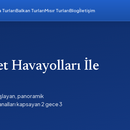
 Turları
Balkan Turları
Mısır Turları
Blog
İletişim
 Havayolları İle
aşlayan, panoramik
nalları kapsayan 2 gece 3