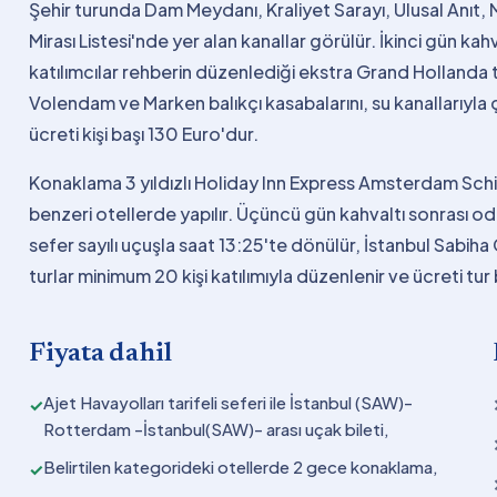
Şehir turunda Dam Meydanı, Kraliyet Sarayı, Ulusal Anıt
Mirası Listesi'nde yer alan kanallar görülür. İkinci gün ka
katılımcılar rehberin düzenlediği ekstra Grand Hollanda 
Volendam ve Marken balıkçı kasabalarını, su kanallarıyla 
ücreti kişi başı 130 Euro'dur.
Konaklama 3 yıldızlı Holiday Inn Express Amsterdam Schi
benzeri otellerde yapılır. Üçüncü gün kahvaltı sonrası oda
sefer sayılı uçuşla saat 13:25'te dönülür, İstanbul Sabiha
turlar minimum 20 kişi katılımıyla düzenlenir ve ücreti tu
Fiyata dahil
Ajet Havayolları tarifeli seferi ile İstanbul (SAW)-
✓
Rotterdam -İstanbul(SAW)- arası uçak bileti,
Belirtilen kategorideki otellerde 2 gece konaklama,
✓