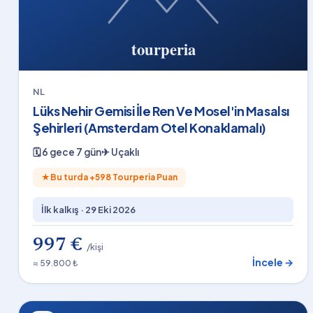
NL
Lüks Nehir Gemisi İle Ren Ve Mosel'in Masalsı
Şehirleri (Amsterdam Otel Konaklamalı)
🗓
6 gece 7 gün
✈
Uçaklı
★
Bu turda +
598
Tourperia Puan
İlk kalkış ·
29 Eki 2026
997 €
/kişi
İncele →
≈ 59.800 ₺