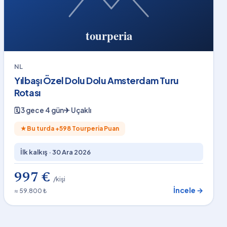
NL
Yılbaşı Özel Dolu Dolu Amsterdam Turu
Rotası
🗓
3 gece 4 gün
✈
Uçaklı
★
Bu turda +
598
Tourperia Puan
İlk kalkış ·
30 Ara 2026
997 €
/kişi
İncele →
≈ 59.800 ₺