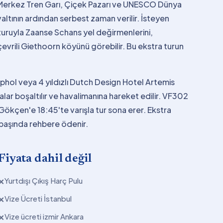
, Merkez Tren Garı, Çiçek Pazarı ve UNESCO Dünya
hvaltının ardından serbest zaman verilir. İsteyen
turuyla Zaanse Schans yel değirmenlerini,
çevrili Giethoorn köyünü görebilir. Bu ekstra turun
phol veya 4 yıldızlı Dutch Design Hotel Artemis
lar boşaltılır ve havalimanına hareket edilir. VF302
 Gökçen'e 18:45'te varışla tur sona erer. Ekstra
r başında rehbere ödenir.
Fiyata dahil değil
Yurtdışı Çıkış Harç Pulu
✕
Vize Ücreti İstanbul
✕
Vize ücreti izmir Ankara
✕