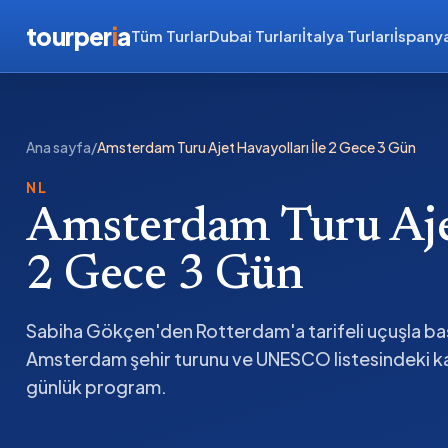
tourper
i
a
Tüm Turlar
Dubai Turları
İtalya Turları
İspanya
Ana sayfa
/
Amsterdam Turu Ajet Havayolları İle 2 Gece 3 Gün
NL
Amsterdam Turu Ajet
2 Gece 3 Gün
Sabiha Gökçen'den Rotterdam'a tarifeli uçuşla b
Amsterdam şehir turunu ve UNESCO listesindeki ka
günlük program.