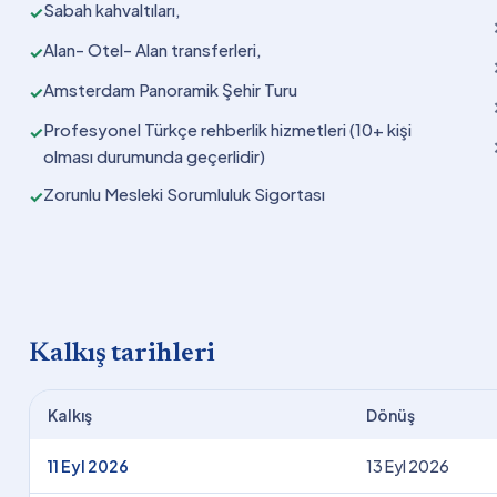
Sabah kahvaltıları,
✓
Alan- Otel- Alan transferleri,
✓
Amsterdam Panoramik Şehir Turu
✓
Profesyonel Türkçe rehberlik hizmetleri (10+ kişi
✓
olması durumunda geçerlidir)
Zorunlu Mesleki Sorumluluk Sigortası
✓
Kalkış tarihleri
Kalkış
Dönüş
11 Eyl 2026
13 Eyl 2026