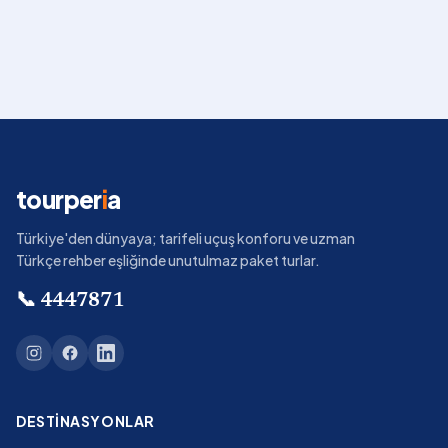
tourper
i
a
Türkiye'den dünyaya; tarifeli uçuş konforu ve uzman
Türkçe rehber eşliğinde unutulmaz paket turlar.
📞
4447871
DESTINASYONLAR