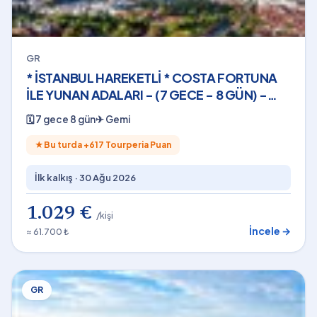
GR
* İSTANBUL HAREKETLİ * COSTA FORTUNA
İLE YUNAN ADALARI - (7 GECE - 8 GÜN) -
2026
🗓
7 gece 8 gün
✈
Gemi
★
Bu turda +
617
Tourperia Puan
İlk kalkış ·
30 Ağu 2026
1.029 €
/kişi
İncele →
≈ 61.700 ₺
GR