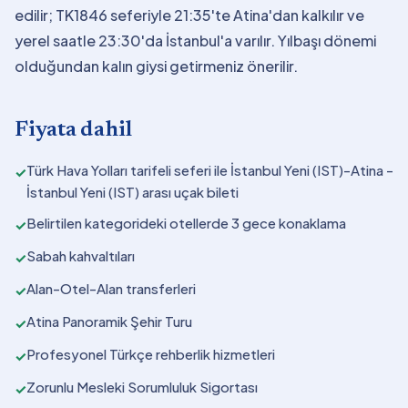
edilir; TK1846 seferiyle 21:35'te Atina'dan kalkılır ve
yerel saatle 23:30'da İstanbul'a varılır. Yılbaşı dönemi
olduğundan kalın giysi getirmeniz önerilir.
Fiyata dahil
Türk Hava Yolları tarifeli seferi ile İstanbul Yeni (IST)-Atina -
✓
İstanbul Yeni (IST) arası uçak bileti
Belirtilen kategorideki otellerde 3 gece konaklama
✓
Sabah kahvaltıları
✓
Alan-Otel-Alan transferleri
✓
Atina Panoramik Şehir Turu
✓
Profesyonel Türkçe rehberlik hizmetleri
✓
Zorunlu Mesleki Sorumluluk Sigortası
✓