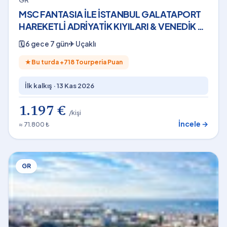
GR
MSC FANTASIA İLE İSTANBUL GALATAPORT
HAREKETLİ ADRİYATİK KIYILARI & VENEDİK 6
Gece THY - 13 Kasım 2026
🗓
6 gece 7 gün
✈
Uçaklı
★
Bu turda +
718
Tourperia Puan
İlk kalkış ·
13 Kas 2026
1.197 €
/kişi
İncele →
≈ 71.800 ₺
GR