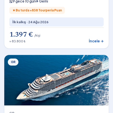
🗓
9 gece 10 gün
✈
Gemi
★
Bu turda +
838
Tourperia Puan
İlk kalkış ·
24 Ağu 2026
1.397 €
/kişi
İncele →
≈ 83.800 ₺
GR