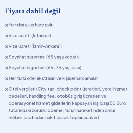
Fiyata dahil değil
Yurtdışı çıkış harç pulu
✕
Vize ücreti (İstanbul):
✕
Vize ücreti (İzmir-Ankara):
✕
Seyahat sigortası (65 yaşa kadar):
✕
Seyahat sigortası (66-75 yaş arası):
✕
Her türlü otel ekstraları ve kişisel harcamalar
✕
Otel vergileri (City tax, check point ücretleri, yerel hizmet
✕
bedelleri, handling fee, otobüs giriş ücretleri ve
operasyonel hizmet giderlerini kapsayan kişi başı 50 Euro
tutarındaki zorunlu ödeme, turun hareketinden önce
rehber tarafından nakit olarak toplanacaktır)