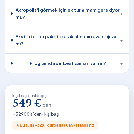
Akropolis'i görmek için ek tur almam gerekiyor
+
mu?
Ekstra turları paket olarak almanın avantajı var
+
mı?
Programda serbest zaman var mı?
+
kişi başı başlangıç
549 €
'dan
≈
32900
₺'den · kişi başı
★
Bu turla +
329
Tourperia Puan kazanırsınız