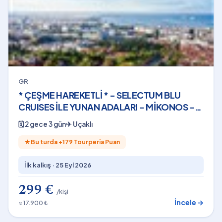
GR
* ÇEŞME HAREKETLİ * - SELECTUM BLU
CRUISES İLE YUNAN ADALARI - MİKONOS -
(2 GECE - 3 GÜN) - 2026
🗓
2 gece 3 gün
✈
Uçaklı
★
Bu turda +
179
Tourperia Puan
İlk kalkış ·
25 Eyl 2026
299 €
/kişi
İncele →
≈ 17.900 ₺