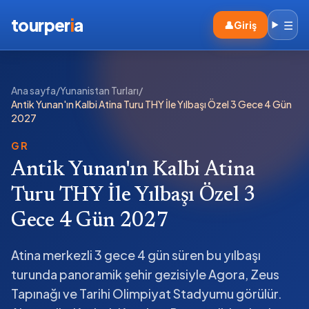
tourper
i
a
☰
👤
Giriş
Ana sayfa
/
Yunanistan Turları
/
Antik Yunan'ın Kalbi Atina Turu THY İle Yılbaşı Özel 3 Gece 4 Gün
2027
GR
Antik Yunan'ın Kalbi Atina
Turu THY İle Yılbaşı Özel 3
Gece 4 Gün 2027
Atina merkezli 3 gece 4 gün süren bu yılbaşı
turunda panoramik şehir gezisiyle Agora, Zeus
Tapınağı ve Tarihi Olimpiyat Stadyumu görülür.