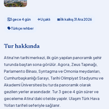
🗓
3 gece 4 gün
✈
Uçaklı
📅
İlk kalkış
31 Ara 2026
🗣
Türkçe rehber
Tur hakkında
Atina'nın tarihi merkezi, ilk gün yapılan panoramik şehir
turunda baştan sona görülür. Agora, Zeus Tapınağı,
Parlamento Binası, Syntagma ve Omonia meydanları,
Cumhurbaşkanlığı Sarayı, Tarihi Olimpiyat Stadyumu ve
Akademi Üniversitesi bu turda panoramik olarak
gezilen yerler arasındadır. Tur 3 gece 4 gün sürer ve
geceleme Atina'daki otelde yapılır. Ulaşım Türk Hava
Yolları tarifeli seferiyle sağlanır.