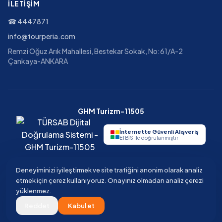
İLETIŞIM
☎
4447871
info@tourperia.com
Remzi Oğuz Arık Mahallesi, Bestekar Sokak, No:61/A-2
Çankaya-ANKARA
GHM Turizm-11505
İnternette Güvenli Alışveriş
ETBİS ile doğrulanmıştır
Deneyiminizi iyileştirmek ve site trafiğini anonim olarak analiz
etmek için çerez kullanıyoruz. Onayınız olmadan analiz çerezi
©
2026
Tourperia
Seyahat Acentesi
yüklenmez.
GHM Turizm · TÜRSAB Belge No 11505 · Güvenli ödeme · 3D Secure
Reddet
Kabul et