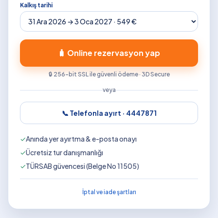
Kalkış tarihi
🧳 Online rezervasyon yap
🔒 256-bit SSL ile güvenli ödeme · 3D Secure
veya
📞 Telefonla ayırt ·
4447871
✓
Anında yer ayırtma & e-posta onayı
✓
Ücretsiz tur danışmanlığı
✓
TÜRSAB güvencesi (Belge No 11505)
İptal ve iade şartları