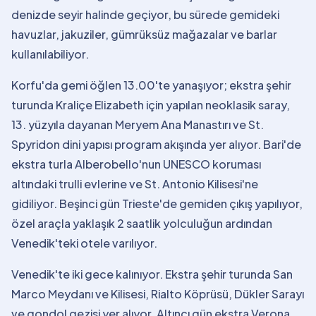
denizde seyir halinde geçiyor, bu sürede gemideki
havuzlar, jakuziler, gümrüksüz mağazalar ve barlar
kullanılabiliyor.
Korfu'da gemi öğlen 13.00'te yanaşıyor; ekstra şehir
turunda Kraliçe Elizabeth için yapılan neoklasik saray,
13. yüzyıla dayanan Meryem Ana Manastırı ve St.
Spyridon dini yapısı program akışında yer alıyor. Bari'de
ekstra turla Alberobello'nun UNESCO koruması
altındaki trulli evlerine ve St. Antonio Kilisesi'ne
gidiliyor. Beşinci gün Trieste'de gemiden çıkış yapılıyor,
özel araçla yaklaşık 2 saatlik yolculuğun ardından
Venedik'teki otele varılıyor.
Venedik'te iki gece kalınıyor. Ekstra şehir turunda San
Marco Meydanı ve Kilisesi, Rialto Köprüsü, Dükler Sarayı
ve gondol gezisi yer alıyor. Altıncı gün ekstra Verona