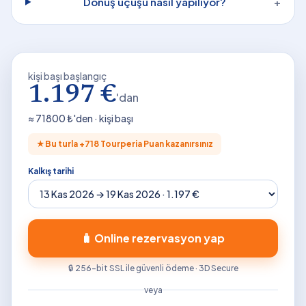
Dönüş uçuşu nasıl yapılıyor?
+
kişi başı başlangıç
1.197 €
'dan
≈
71800
₺'den · kişi başı
★
Bu turla +
718
Tourperia Puan kazanırsınız
Kalkış tarihi
🧳 Online rezervasyon yap
🔒 256-bit SSL ile güvenli ödeme · 3D Secure
veya