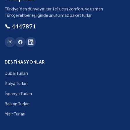
Türkiye'den dünyaya; tarifeli uçuş konforu ve uzman
Türkçe rehber eşliğinde unutulmaz paket turlar.
📞
4447871
DESTINASYONLAR
Dubai Turları
İtalya Turları
İspanya Turları
Balkan Turları
Mısır Turları