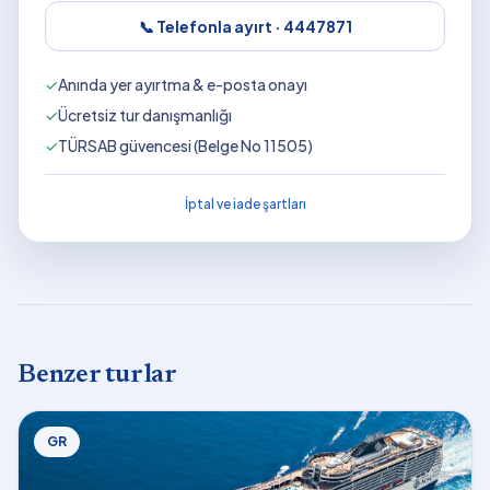
📞 Telefonla ayırt ·
4447871
✓
Anında yer ayırtma & e-posta onayı
✓
Ücretsiz tur danışmanlığı
✓
TÜRSAB güvencesi (Belge No 11505)
İptal ve iade şartları
Benzer turlar
GR