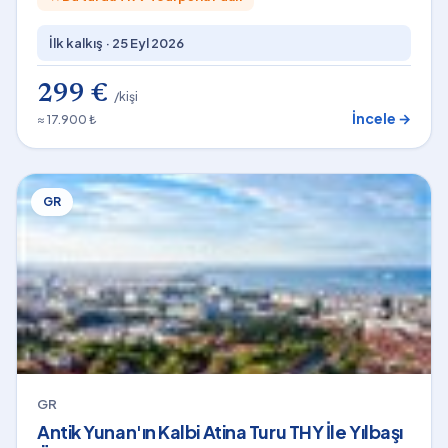
İlk kalkış ·
25 Eyl 2026
299 €
/kişi
İncele →
≈ 17.900 ₺
GR
GR
Antik Yunan'ın Kalbi Atina Turu THY İle Yılbaşı