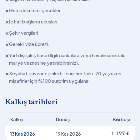
Gemideki tüm içecekler.
✕
İç hat bağlantı uçuşları.
✕
Şehir vergileri
✕
Gerekli vize ücreti.
✕
Yurtdışı çıkış harcı (İlgili bankalara veya havalimanındaki
✕
maliye veznesine yatırabilirsiniz).
Seyahat güvence paketi -surprim farkı. 70 yaş üzeri
✕
misafirler için %100 surprim uygulanır
Kalkış tarihleri
Kalkış
Dönüş
Kişi başı
13 Kas 2026
19 Kas 2026
1.197 €