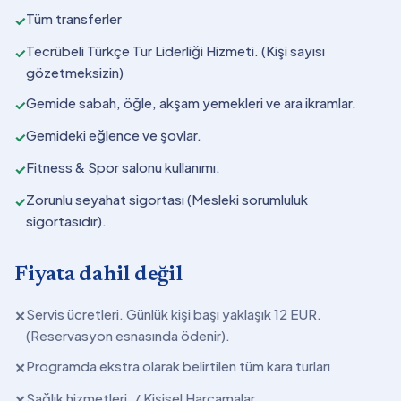
Tüm transferler
✓
Tecrübeli Türkçe Tur Liderliği Hizmeti. (Kişi sayısı
✓
gözetmeksizin)
Gemide sabah, öğle, akşam yemekleri ve ara ikramlar.
✓
Gemideki eğlence ve şovlar.
✓
Fitness & Spor salonu kullanımı.
✓
Zorunlu seyahat sigortası (Mesleki sorumluluk
✓
sigortasıdır).
Fiyata dahil değil
Servis ücretleri. Günlük kişi başı yaklaşık 12 EUR.
✕
(Reservasyon esnasında ödenir).
Programda ekstra olarak belirtilen tüm kara turları
✕
Sağlık hizmetleri. / Kişisel Harcamalar.
✕