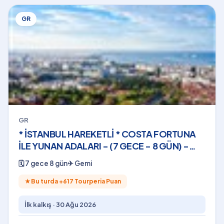
GR
GR
* İSTANBUL HAREKETLİ * COSTA FORTUNA
İLE YUNAN ADALARI - (7 GECE - 8 GÜN) -
2026
🗓
7 gece 8 gün
✈
Gemi
★
Bu turda +
617
Tourperia Puan
İlk kalkış ·
30 Ağu 2026