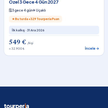
Özel 3 Gece 4 Gün 2027
🗓
3 gece 4 gün
✈
Uçaklı
★
Bu turda +
329
Tourperia Puan
İlk kalkış ·
31 Ara 2026
549 €
/kişi
İncele →
≈ 32.900 ₺
tourper
i
a