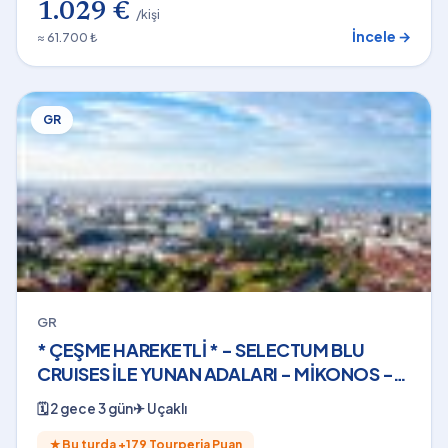
1.029 €
/kişi
İncele →
≈ 61.700 ₺
GR
GR
* ÇEŞME HAREKETLİ * - SELECTUM BLU
CRUISES İLE YUNAN ADALARI - MİKONOS -
(2 GECE - 3 GÜN) - 2026
🗓
2 gece 3 gün
✈
Uçaklı
★
Bu turda +
179
Tourperia Puan