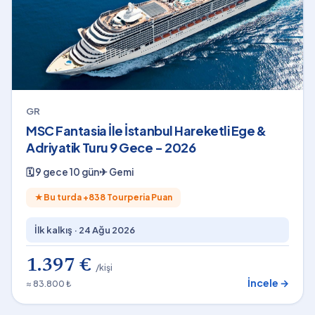
GR
MSC Fantasia İle İstanbul Hareketli Ege &
Adriyatik Turu 9 Gece - 2026
🗓
9 gece 10 gün
✈
Gemi
★
Bu turda +
838
Tourperia Puan
İlk kalkış ·
24 Ağu 2026
1.397 €
/kişi
İncele →
≈ 83.800 ₺