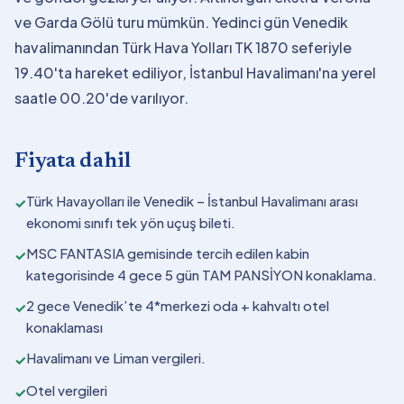
ve Garda Gölü turu mümkün. Yedinci gün Venedik
havalimanından Türk Hava Yolları TK 1870 seferiyle
19.40'ta hareket ediliyor, İstanbul Havalimanı'na yerel
saatle 00.20'de varılıyor.
Fiyata dahil
Türk Havayolları ile Venedik – İstanbul Havalimanı arası
✓
ekonomi sınıfı tek yön uçuş bileti.
MSC FANTASIA gemisinde tercih edilen kabin
✓
kategorisinde 4 gece 5 gün TAM PANSİYON konaklama.
2 gece Venedik’te 4*merkezi oda + kahvaltı otel
✓
konaklaması
Havalimanı ve Liman vergileri.
✓
Otel vergileri
✓