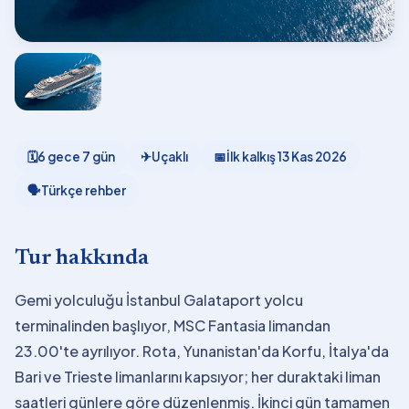
🗓
6 gece 7 gün
✈
Uçaklı
📅
İlk kalkış
13 Kas 2026
🗣
Türkçe rehber
Tur hakkında
Gemi yolculuğu İstanbul Galataport yolcu
terminalinden başlıyor, MSC Fantasia limandan
23.00'te ayrılıyor. Rota, Yunanistan'da Korfu, İtalya'da
Bari ve Trieste limanlarını kapsıyor; her duraktaki liman
saatleri günlere göre düzenlenmiş. İkinci gün tamamen