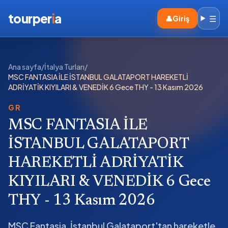
tourper
i
a
☰
👤
Giriş
Ana sayfa
/
İtalya Turları
/
MSC FANTASIA İLE İSTANBUL GALATAPORT HAREKETLİ
ADRİYATİK KIYILARI & VENEDİK 6 Gece THY - 13 Kasım 2026
GR
MSC FANTASIA İLE
İSTANBUL GALATAPORT
HAREKETLİ ADRİYATİK
KIYILARI & VENEDİK 6 Gece
THY - 13 Kasım 2026
MSC Fantasia, İstanbul Galataport'tan hareketle