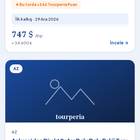
★
Bu turda +
346
Tourperia Puan
İlk kalkış ·
29 Ara 2026
747 $
/kişi
İncele →
≈ 34.600 ₺
AZ
AZ