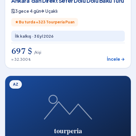
Ankara’dan Direkt Sefer Dolu Dolu Bakü Turu
🗓
3 gece 4 gün
✈
Uçaklı
★
Bu turda +
323
Tourperia Puan
İlk kalkış ·
3 Eyl 2026
697 $
/kişi
İncele →
≈ 32.300 ₺
AZ