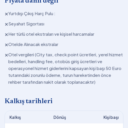
Fiyata dahil değil
Yurtdışı Çıkış Harç Pulu :
✕
Seyahat Sigortası
✕
Her türlü otel ekstraları ve kişisel harcamalar
✕
Otelde Alınacak ekstralar
✕
Otel vergileri (City tax, check point ücretleri, yerel hizmet
✕
bedelleri, handling fee, otobüs giriş ücretleri ve
operasyonel hizmet giderlerini kapsayan kişi başı 50 Euro
tutarındaki zorunlu ödeme, turun hareketinden önce
rehber tarafından nakit olarak toplanacaktır)
Kalkış tarihleri
Kalkış
Dönüş
Kişi başı