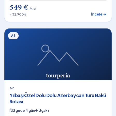
549 €
/kişi
İncele →
≈ 32.900 ₺
AZ
AZ
Yılbaşı Özel Dolu Dolu Azerbaycan Turu Bakü
Rotası
🗓
3 gece 4 gün
✈
Uçaklı