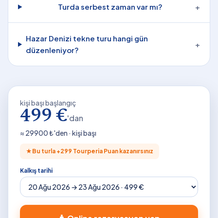
Turda serbest zaman var mı?
+
Hazar Denizi tekne turu hangi gün
+
düzenleniyor?
kişi başı başlangıç
499 €
'dan
≈
29900
₺'den · kişi başı
★
Bu turla +
299
Tourperia Puan kazanırsınız
Kalkış tarihi