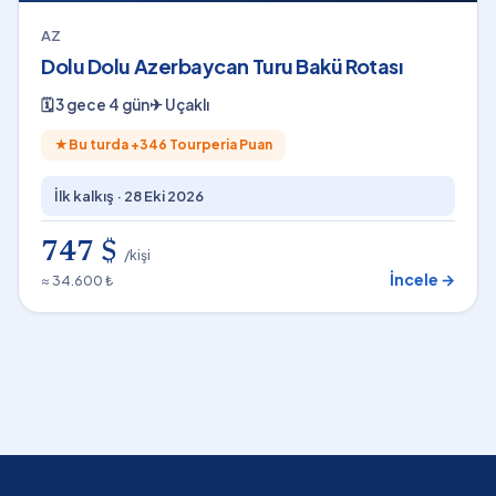
AZ
Dolu Dolu Azerbaycan Turu Bakü Rotası
🗓
3 gece 4 gün
✈
Uçaklı
★
Bu turda +
346
Tourperia Puan
İlk kalkış ·
28 Eki 2026
747 $
/kişi
İncele →
≈ 34.600 ₺