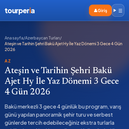
tourper
i
a
☰
👤
Giriş
Ana sayfa
/
Azerbaycan Turları
/
Ateşin ve Tarihin Şehri Bakü Ajet Hy İle Yaz Dönemi 3 Gece 4 Gün
2026
AZ
Ateşin ve Tarihin Şehri Bakü
Ajet Hy İle Yaz Dönemi 3 Gece
4 Gün 2026
Bakü merkezli 3 gece 4 günlük bu program, varış
günü yapılan panoramik şehir turu ve serbest
günlerde tercih edebileceğiniz ekstra turlarla