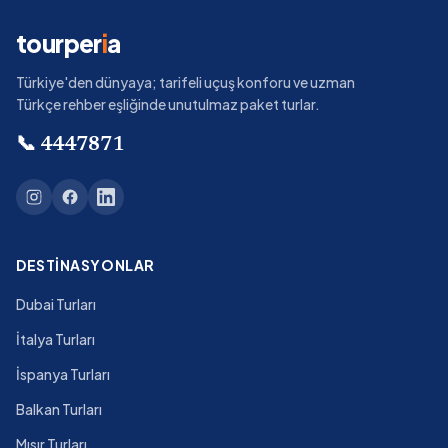
tourper
i
a
Türkiye'den dünyaya; tarifeli uçuş konforu ve uzman
Türkçe rehber eşliğinde unutulmaz paket turlar.
📞
4447871
DESTINASYONLAR
Dubai Turları
İtalya Turları
İspanya Turları
Balkan Turları
Mısır Turları