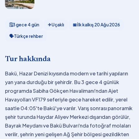
🗓
3 gece 4 gün
✈
Uçaklı
📅
İlk kalkış
20 Ağu 2026
🗣
Türkçe rehber
Tur hakkında
Bakü, Hazar Denizi kıyısında modern ve tarihi yapıların
yan yana durduğu bir şehirdir. Bu 3 gece 4 günlük
programda Sabiha Gökçen Havalimanı'ndan Ajet
Havayolları VF179 seferiyle gece hareket edilir, yerel
saatle 04:05'te Bakü'ye varılır. Varış sonrası panoramik
şehir turunda Haydar Aliyev Merkezi dışarıdan görülür,
Bayrak Meydanı ve Bakü Bulvarı'nda fotoğraf molaları
verilir, şehrin yeni gelişen Ağ Şehir bölgesi gezildikten