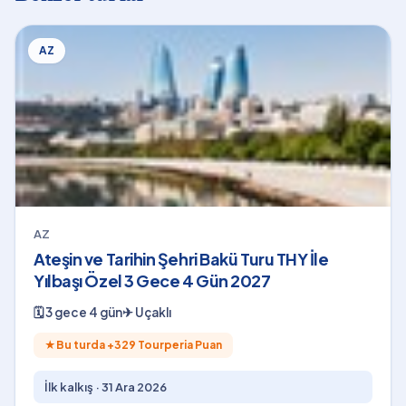
AZ
AZ
Ateşin ve Tarihin Şehri Bakü Turu THY İle
Yılbaşı Özel 3 Gece 4 Gün 2027
🗓
3 gece 4 gün
✈
Uçaklı
★
Bu turda +
329
Tourperia Puan
İlk kalkış ·
31 Ara 2026