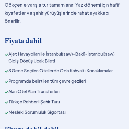
Gökçen'e varışla tur tamamlanır. Yaz dönemi için hafif
kıyafetler ve şehir yürüyüşlerinde rahat ayakkabı
önerilir.
Fiyata dahil
Ajet Havayolları ile İstanbul(saw)-Bakü-İstanbul(saw)
✓
Gidiş Dönüş Uçak Bileti
3 Gece Seçilen Otellerde Oda Kahvaltı Konaklamalar
✓
Programda belirtilen tüm çevre gezileri
✓
Alan Otel Alan Transferleri
✓
Türkçe Rehberli Şehir Turu
✓
Mesleki Sorumluluk Sigortası
✓