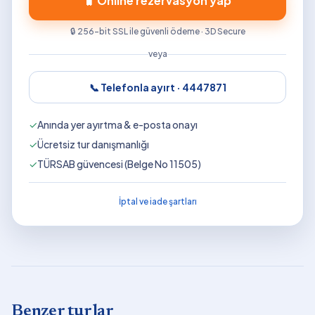
🧳 Online rezervasyon yap
🔒 256-bit SSL ile güvenli ödeme · 3D Secure
veya
📞 Telefonla ayırt ·
4447871
✓
Anında yer ayırtma & e-posta onayı
✓
Ücretsiz tur danışmanlığı
✓
TÜRSAB güvencesi (Belge No 11505)
İptal ve iade şartları
Benzer turlar